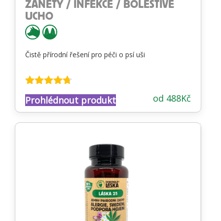
ZÁNĚTY / INFEKCE / BOLESTIVÉ
UCHO
Čistě přírodní řešení pro péči o psí uši
Hodnocení
od
488
Kč
Prohlédnout produkt
4.64
z 5