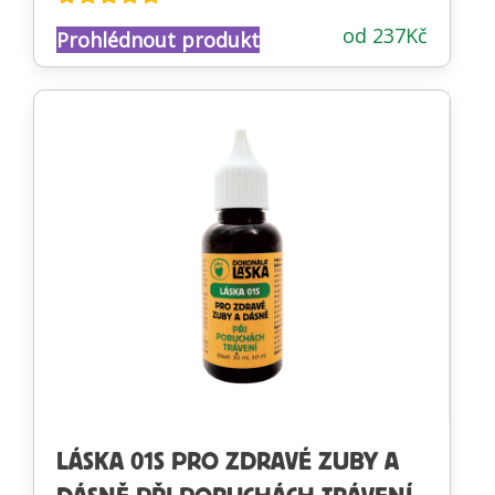
Hodnocení
od
237
Kč
Prohlédnout produkt
4.83
z 5
LÁSKA 01S PRO ZDRAVÉ ZUBY A