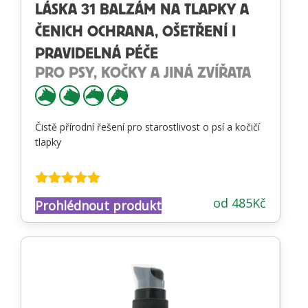
LÁSKA 31 BALZÁM NA TLAPKY A
ČENICH OCHRANA, OŠETŘENÍ I
PRAVIDELNÁ PÉČE
PRO PSY, KOČKY A JINÁ ZVÍŘATA
Čistě přírodní řešení pro starostlivost o psí a kočičí
tlapky
Hodnocení
od
485
Kč
Prohlédnout produkt
4.87
z 5