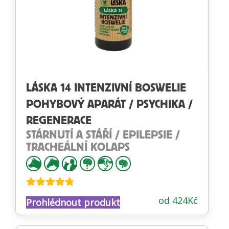
LÁSKA 14 INTENZIVNÍ BOSWELIE
POHYBOVÝ APARÁT / PSYCHIKA /
REGENERACE
STÁRNUTÍ A STÁŘÍ / EPILEPSIE /
TRACHEÁLNÍ KOLAPS
Hodnocení
od
424
Kč
Prohlédnout produkt
4.68
z 5