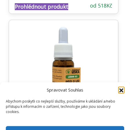
Hodnocení
od
518
Kč
Prohlédnout produkt
4.73
z 5
Spravovat Souhlas
Abychom poskytli co nejlepší služby, používáme k ukládání a/nebo
přístupu k informacím o zařízení, technologie jako jsou soubory
cookies.
LÁSKA 03 PÉČE O UŠI BĚŽNÁ PÉČE
A PREVENCE ZÁNĚTU