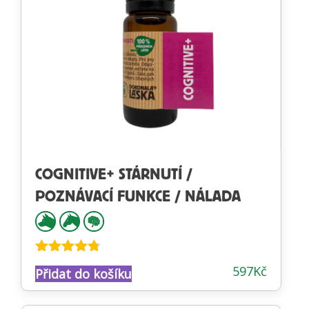
COGNITIVE+ STÁRNUTÍ /
POZNÁVACÍ FUNKCE / NÁLADA
Hodnocení
597
Kč
Přidat do košíku
4.66
z 5