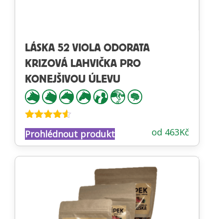
LÁSKA 52 VIOLA ODORATA
KRIZOVÁ LAHVIČKA PRO
KONEJŠIVOU ÚLEVU
Hodnocení
od
463
Kč
Prohlédnout produkt
4.47
z 5