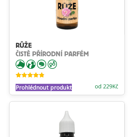
RŮŽE
ČISTĚ PŘÍRODNÍ PARFÉM
Hodnocení
od
229
Kč
Prohlédnout produkt
4.73
z 5