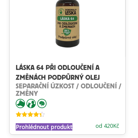
LÁSKA 64 PŘI ODLOUČENÍ A
ZMĚNÁCH PODPŮRNÝ OLEJ
SEPARAČNÍ ÚZKOST / ODLOUČENÍ /
ZMĚNY
Hodnocení
od
420
Kč
Prohlédnout produkt
4.27
z 5