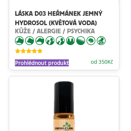
LÁSKA D03 HEŘMÁNEK JEMNÝ
HYDROSOL (KVĚTOVÁ VODA)
KŮŽE / ALERGIE / PSYCHIKA
Hodnocení
od
350
Kč
Prohlédnout produkt
4.79
z 5