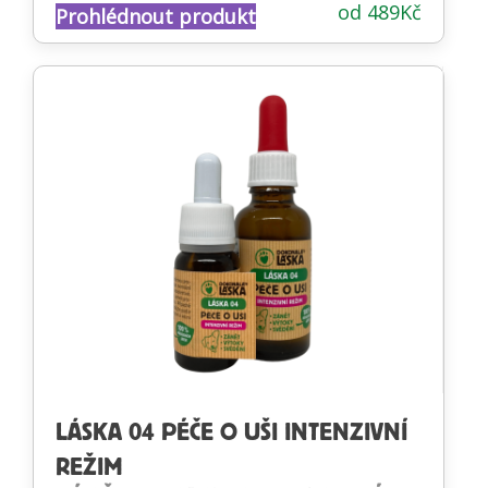
od
489
Kč
Prohlédnout produkt
4.34
z 5
LÁSKA 04 PÉČE O UŠI INTENZIVNÍ
REŽIM