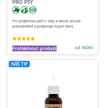
PRO PSY
Pro podpůrnou péči o zuby a dásně, působí
protizánětlivě a podporuje hojení dásní.
Hodnocení
od
360
Kč
Prohlédnout produkt
4.73
z 5
NÁŠ TIP