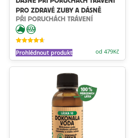
DÁSNĚ PŘI PORUCHÁCH TRÁVENÍ
PRO ZDRAVÉ ZUBY A DÁSNĚ
PŘI PORUCHÁCH TRÁVENÍ
Hodnocení
od
479
Kč
Prohlédnout produkt
4.57
z 5