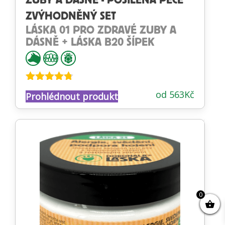
ZUBY A DÁSNĚ - POSÍLENÁ PÉČE
ZVÝHODNĚNÝ SET
LÁSKA 01 PRO ZDRAVÉ ZUBY A
DÁSNĚ + LÁSKA B20 ŠÍPEK
Hodnocení
od
563
Kč
Prohlédnout produkt
4.70
z 5
0