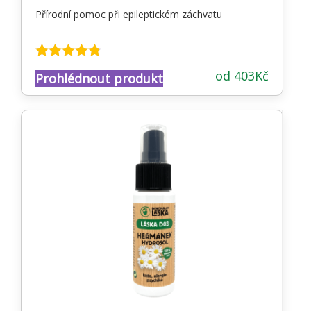
Přírodní pomoc při epileptickém záchvatu
Hodnocení
od
403
Kč
Prohlédnout produkt
4.71
z 5