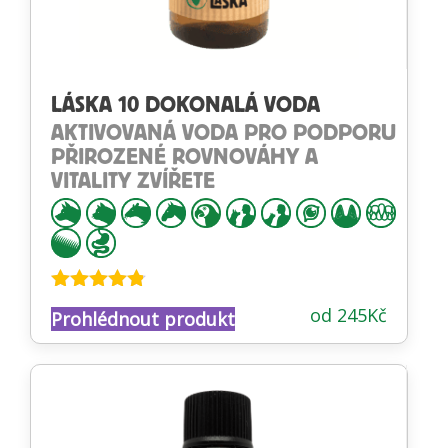
LÁSKA 10 DOKONALÁ VODA
AKTIVOVANÁ VODA PRO PODPORU
PŘIROZENÉ ROVNOVÁHY A
VITALITY ZVÍŘETE
Hodnocení
od
245
Kč
Prohlédnout produkt
4.71
z 5