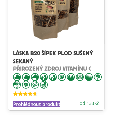
LÁSKA B20 ŠÍPEK PLOD SUŠENÝ
SEKANÝ
PŘIROZENÝ ZDROJ VITAMÍNU C
Hodnocení
od
133
Kč
Prohlédnout produkt
4.65
z 5