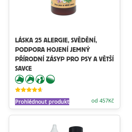
LÁSKA 25 ALERGIE, SVĚDĚNÍ,
PODPORA HOJENÍ JEMNÝ
PŘÍRODNÍ ZÁSYP PRO PSY A VĚTŠÍ
SAVCE
Hodnocení
od
457
Kč
Prohlédnout produkt
4.57
z 5