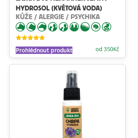
HYDROSOL (KVĚTOVÁ VODA)
KŮŽE / ALERGIE / PSYCHIKA
Hodnocení
od
350
Kč
Prohlédnout produkt
4.79
z 5