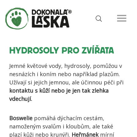
HYDROSOLY PRO ZVÍŘATA
Jemné květové vody, hydrosoly, pomůžou v
nesnázích i koním nebo například plazům.
Užívají si jejich jemnou, ale účinnou péči při
kontaktu s kůží nebo je jen tak zlehka
vdechují.
Boswelie
pomáhá dýchacím cestám,
namoženým svalům i kloubům, ale také
plazí kůži nebo krunýři.
Heřmánek
mírní