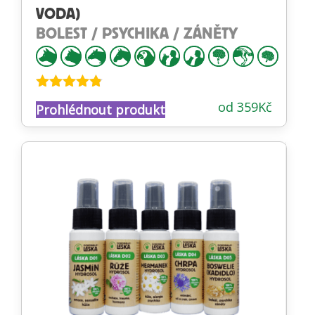
VODA)
BOLEST / PSYCHIKA / ZÁNĚTY
Hodnocení
od
359
Kč
Prohlédnout produkt
4.74
z 5