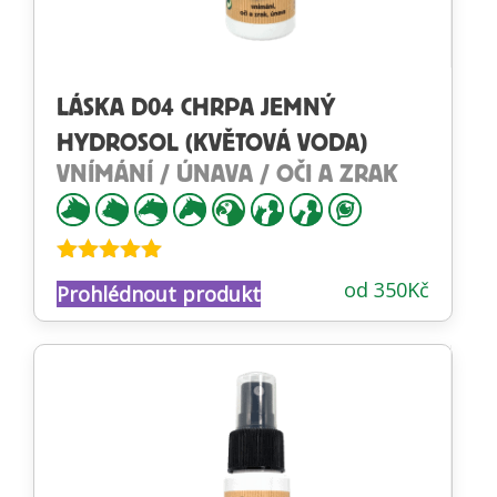
LÁSKA D04 CHRPA JEMNÝ
HYDROSOL (KVĚTOVÁ VODA)
VNÍMÁNÍ / ÚNAVA / OČI A ZRAK
Hodnocení
od
350
Kč
Prohlédnout produkt
4.88
z 5