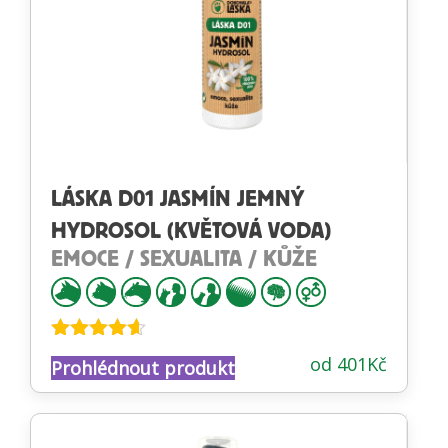
LÁSKA D01 JASMÍN JEMNÝ
HYDROSOL (KVĚTOVÁ VODA)
EMOCE / SEXUALITA / KŮŽE
Hodnocení
od
401
Kč
Prohlédnout produkt
4.53
z 5