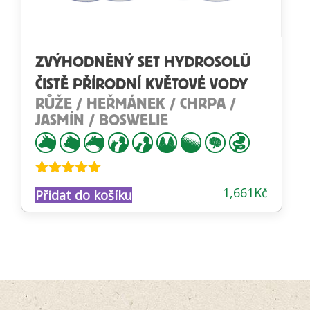
ZVÝHODNĚNÝ SET HYDROSOLŮ
ČISTĚ PŘÍRODNÍ KVĚTOVÉ VODY
RŮŽE / HEŘMÁNEK / CHRPA /
JASMÍN / BOSWELIE
Hodnocení
1,661
Kč
Přidat do košíku
5.00
z 5