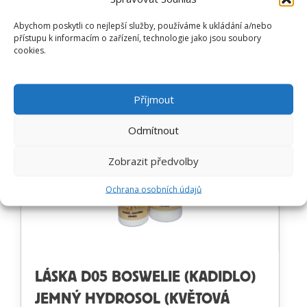
Hodnocení
od
350
Kč
Prohlédnout produkt
4.89
z 5
Abychom poskytli co nejlepší služby, používáme k ukládání a/nebo
přístupu k informacím o zařízení, technologie jako jsou soubory
cookies.
Příjmout
Odmítnout
Zobrazit předvolby
Ochrana osobních údajů
LÁSKA D05 BOSWELIE (KADIDLO)
JEMNÝ HYDROSOL (KVĚTOVÁ