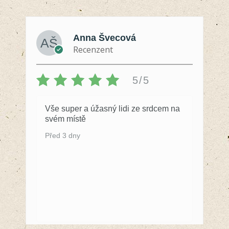
Anna Švecová
Recenzent
5/5
Vše super a úžasný lidi ze srdcem na
svém místě
Před 3 dny