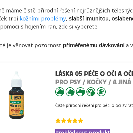
ně máme čistě přírodní řešení nejrůznějších tělesnýc
ček trpí
kožními problémy
,
slabší imunitou, oslabe
 pomoci s hojením ran, zde si vyberete.
ité je věnovat pozornost
přiměřenému dávkování
a v
LÁSKA 05 PÉČE O OČI A OČ
PRO PSY / KOČKY / A JINÁ
Čistě přírodní řešení pro péči o oči zvířat
Hodnocení
Prohlédnout produkt