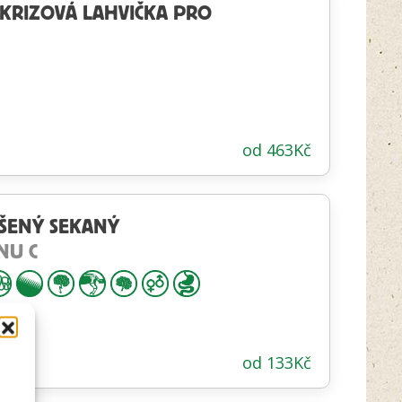
 KRIZOVÁ LAHVIČKA PRO
od
463
Kč
UŠENÝ SEKANÝ
NU C
od
133
Kč