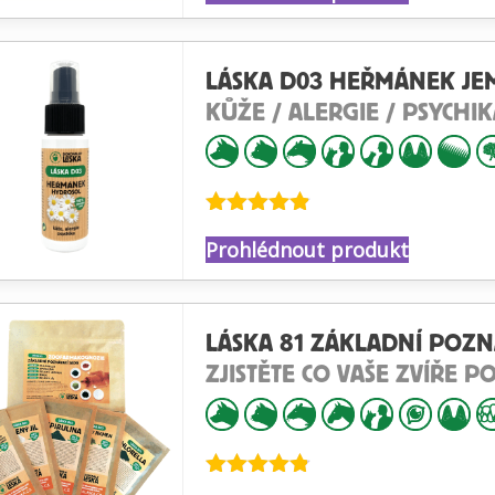
LÁSKA D03 HEŘMÁNEK JE
KŮŽE / ALERGIE / PSYCHIK
Hodnocení
Prohlédnout produkt
4.79
z 5
LÁSKA 81 ZÁKLADNÍ POZ
ZJISTĚTE CO VAŠE ZVÍŘE P
Hodnocení