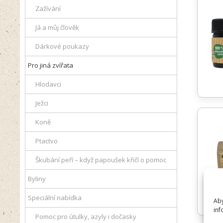
Zažívání
Já a můj člověk
Dárkové poukazy
Pro jiná zvířata
Hlodavci
Ježci
Koně
Ptactvo
Škubání peří – když papoušek křičí o pomoc
Byliny
Speciální nabídka
Aby
inf
Pomoc pro útulky, azyly i dočasky