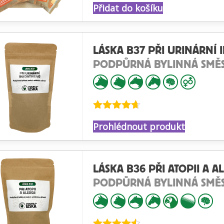
Přidat do košíku
4.74
z 5
LÁSKA B37 PŘI URINÁRNÍ 
PODPŮRNÁ BYLINNÁ SMĚ
Hodnocení
Prohlédnout produkt
4.60
z 5
LÁSKA B36 PŘI ATOPII A AL
PODPŮRNÁ BYLINNÁ SMĚ