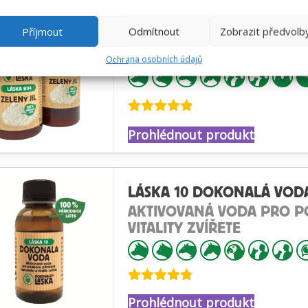
LÁSKA B04 ZELENÝ JÍL Ú
Příjmout
Odmítnout
Zobrazit předvolb
HOJENÍ
Ochrana osobních údajů
Hodnocení
Prohlédnout produkt
4.83
z 5
LÁSKA 10 DOKONALÁ VOD
AKTIVOVANÁ VODA PRO 
VITALITY ZVÍŘETE
Hodnocení
Prohlédnout produkt
4.71
z 5