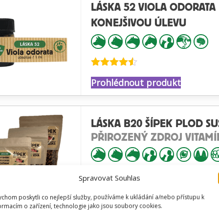
LÁSKA 52 VIOLA ODORATA
KONEJŠIVOU ÚLEVU
Hodnocení
Prohlédnout produkt
4.47
z 5
LÁSKA B20 ŠÍPEK PLOD S
PŘIROZENÝ ZDROJ VITAMÍ
Spravovat Souhlas
Hodnocení
Prohlédnout produkt
chom poskytli co nejlepší služby, používáme k ukládání a/nebo přístupu k
4.65
z 5
ormacím o zařízení, technologie jako jsou soubory cookies.