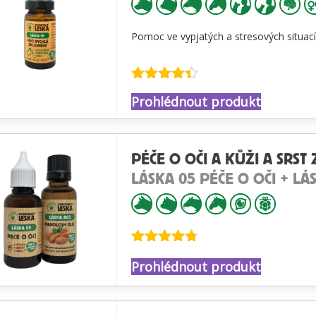
Pomoc ve vypjatých a stresových situac
Hodnocení
Prohlédnout produkt
4.34
z 5
PÉČE O OČI A KŮŽI A SRS
LÁSKA 05 PÉČE O OČI + L
Hodnocení
Prohlédnout produkt
4.73
z 5