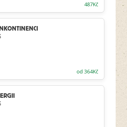
487
Kč
INKONTINENCI
S
od
364
Kč
ERGII
S