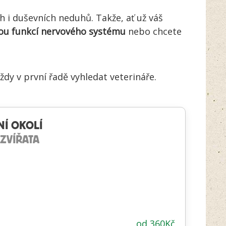
h i duševních neduhů. Takže, ať už váš
nou funkcí nervového systému
nebo chcete
ždy v první řadě vyhledat veterináře.
NÍ OKOLÍ
 ZVÍŘATA
od
360
Kč