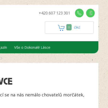
+420 607 123 301
0
Kč
0
azín
Vše o Dokonalé Lásce
VCE
ací se na nás nemálo chovatelů morčátek,