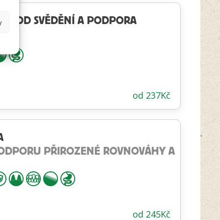
LEVA OD SVĚDĚNÍ A PODPORA
y
od
237
Kč
A
PODPORU PŘIROZENÉ ROVNOVÁHY A
od
245
Kč