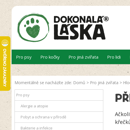
Pro psy
Pro kočky
Pro jiná zvířata
Pro lidi
Momentálně se nacházíte zde:
Domů
>
Pro jiná zvířata
>
Hlo
Pro psy
PŘ
Alergie a atopie
Ačkol
Pobyt a ochrana v přírodě
křečků
Bakterie a infekce