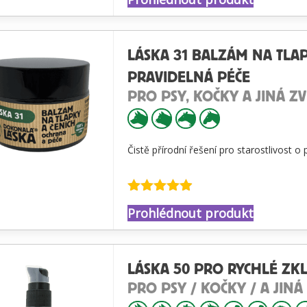
4.81
z 5
LÁSKA 31 BALZÁM NA TLAP
PRAVIDELNÁ PÉČE
PRO PSY, KOČKY A JINÁ ZV
Čistě přírodní řešení pro starostlivost o p
Hodnocení
Prohlédnout produkt
4.87
z 5
LÁSKA 50 PRO RYCHLÉ ZKL
PRO PSY / KOČKY / A JINÁ