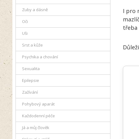
Zuby a dásně
I pro 
mazlí
Oči
třeba
Uši
Srst a kůže
Důlež
Psychika a chování
Sexualita
Epilepsie
Zažívání
Pohybový aparát
Každodenní péče
Já a můj člověk