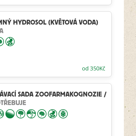
MNÝ HYDROSOL (KVĚTOVÁ VODA)
A
od
350
Kč
NÁVACÍ SADA ZOOFARMAKOGNOZIE /
OTŘEBUJE