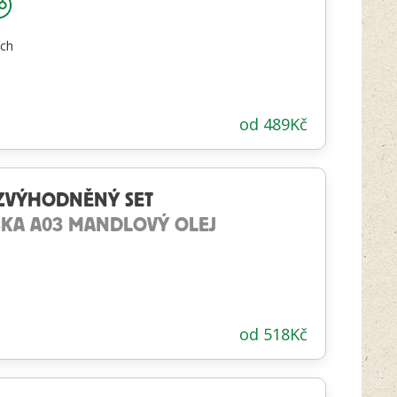
ích
od
489
Kč
T ZVÝHODNĚNÝ SET
ÁSKA A03 MANDLOVÝ OLEJ
od
518
Kč