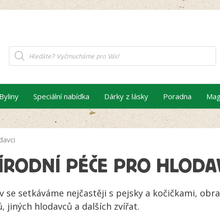
Products
search
Byliny
Speciální nabídka
Dárky z lásky
Poradna
Mag
davci
ÍRODNÍ PÉČE PRO HLODA
iv se setkáváme nejčastěji s pejsky a kočičkami, obr
, jiných hlodavců a dalších zvířat.