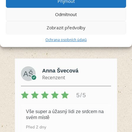
Příjmout
Odmítnout
Zobrazit předvolby
Ochrana osobních údajů
Anna Švecová
Recenzent
5/5
Vše super a úžasný lidi ze srdcem na
svém místě
Před 2 dny