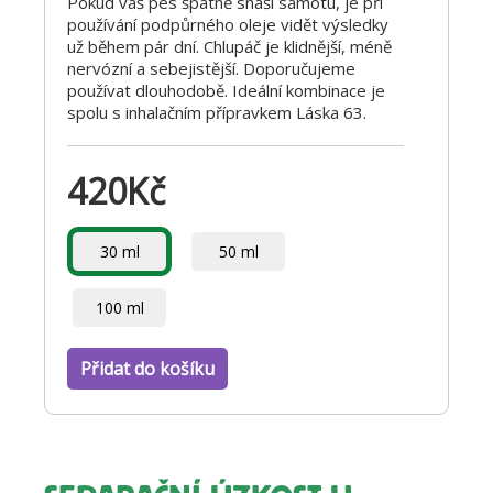
Pokud váš pes špatně snáší samotu, je při
používání podpůrného oleje vidět výsledky
už během pár dní. Chlupáč je klidnější, méně
nervózní a sebejistější. Doporučujeme
používat dlouhodobě. Ideální kombinace je
spolu s inhalačním přípravkem Láska 63.
420
Kč
30 ml
50 ml
100 ml
Přidat do košíku