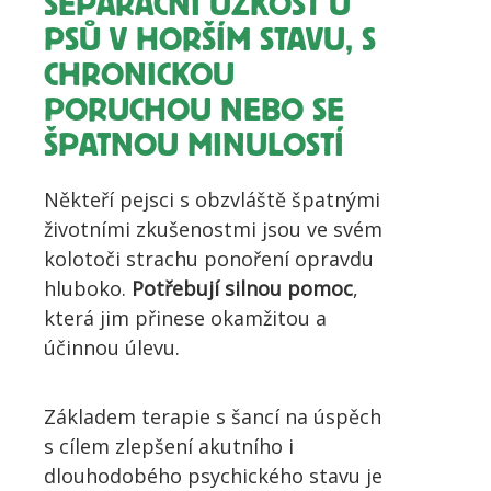
SEPARAČNÍ ÚZKOST U
PSŮ V HORŠÍM STAVU, S
CHRONICKOU
PORUCHOU NEBO SE
ŠPATNOU MINULOSTÍ
Někteří pejsci s obzvláště špatnými
životními zkušenostmi jsou ve svém
kolotoči strachu ponoření opravdu
hluboko.
Potřebují silnou pomoc
,
která jim přinese okamžitou a
účinnou úlevu.
Základem terapie s šancí na úspěch
s cílem zlepšení akutního i
dlouhodobého psychického stavu je