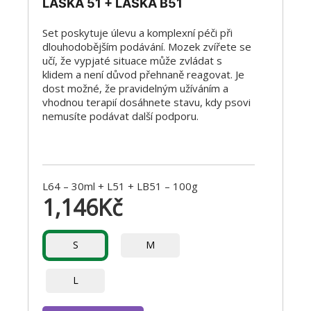
LÁSKA 51 + LÁSKA B51
Set poskytuje úlevu a komplexní péči při
dlouhodobějším podávání. Mozek zvířete se
učí, že vypjaté situace může zvládat s
klidem a není důvod přehnaně reagovat. Je
dost možné, že pravidelným užíváním a
vhodnou terapií dosáhnete stavu, kdy psovi
nemusíte podávat další podporu.
L64 – 30ml + L51 + LB51 – 100g
1,146
Kč
S
M
L