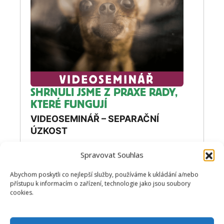
SHRNULI JSME Z PRAXE RADY,
KTERÉ FUNGUJÍ
VIDEOSEMINÁŘ – SEPARAČNÍ
ÚZKOST
Když pes nedokáže být doma sám, protože
Spravovat Souhlas
ho trápí “duševní problémy”, není
jednoduché mu vysvětlit, že se nemá čeho
Abychom poskytli co nejlepší služby, používáme k ukládání a/nebo
bát. Pozvali jsme experta na psí výchovu
přístupu k informacím o zařízení, technologie jako jsou soubory
Marka Beneše a natočili spolu pro vás
cookies.
videoseminář o tom, jak správně poznat
signály separační úzkosti a jak ji co nejlépe
pomoci pejskovi zvládnout.