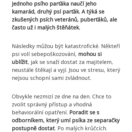
jednoho psího parťáka naučí jeho
kamarád, druhý psí parťák. A týká se
zkušených psích veteránů, puberťáků, ale
často už i malých štěňátek.
Následky můžou být katastrofické. Někteří
psi volí sebepoškozování,
mohou si
ublížit
, jak se snaží dostat za majitelem,
neustále štěkají a vyjí. Jsou ve stresu, který
nejsou schopní sami zvládnout.
Obvykle nezmizí ze dne na den. Chce to
zvolit správný přístup a vhodná
behaviorální opatření.
Poradit se s
odborníkem, který umí psíka ze separačky
postupně dostat
. Po malých krůčcích.