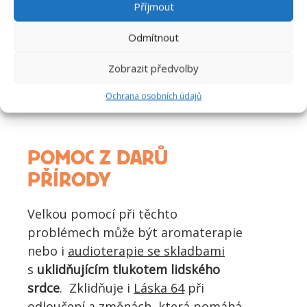
Příjmout
350
Kč
Odmítnout
Zobrazit předvolby
Přidat do košíku
Ochrana osobních údajů
POMOC Z DARŮ
PŘÍRODY
Velkou pomocí při těchto
problémech může být aromaterapie
nebo i
audioterapie se skladbami
s
uklidňujícím tlukotem lidského
srdce
. Zklidňuje i
Láska 64
při
odloučení a změnách, která pomáhá