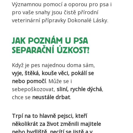
Významnou pomocí a oporou pro psa i
pro vaše snahy jsou čistě přírodní
veterinární přípravky Dokonalé Lásky.
JAK POZNÁM U PSA
SEPARAČNÍ ÚZKOST?
Když je pes najednou doma sám,
vyje, štěká, kouše věci, pokálí se
nebo pomočí
. Může se i
sebepoškozovat,
sliní, rychle dýchá
,
chce se
neustále drbat
.
Trpí na to hlavně pejsci, kteří
několikrát za život změnili majitele
nebo bydliště, necítí se jistě a v