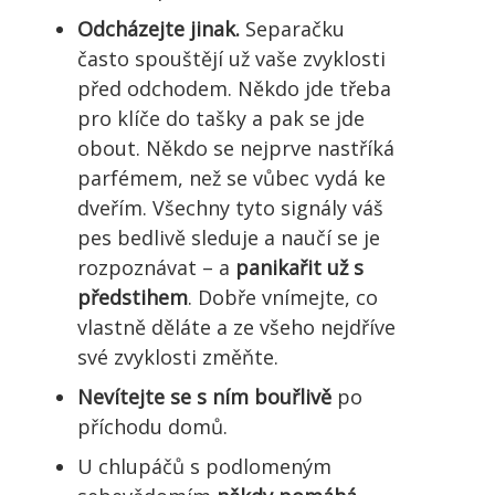
Odcházejte jinak.
Separačku
často spouštějí už vaše zvyklosti
před odchodem. Někdo jde třeba
pro klíče do tašky a pak se jde
obout. Někdo se nejprve nastříká
parfémem, než se vůbec vydá ke
dveřím. Všechny tyto signály váš
pes bedlivě sleduje a naučí se je
rozpoznávat – a
panikařit už s
předstihem
. Dobře vnímejte, co
vlastně děláte a ze všeho nejdříve
své zvyklosti změňte.
Nevítejte se s ním bouřlivě
po
příchodu domů.
U chlupáčů s podlomeným