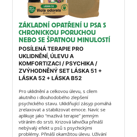
ZÁKLADNÍ OPATŘENÍ U PSA S
CHRONICKOU PORUCHOU
NEBO SE ŠPATNOU MINULOSTÍ
POSÍLENÁ TERAPIE PRO
UKLIDNĚNÍ, ÚLEVU A
KOMFORTIZACI / PSYCHIKA /
ZVÝHODNĚNÝ SET LÁSKA 51 +
LÁSKA 52 + LÁSKA B52
Pro uklidnění a celkovou úlevu, s cílem
akutního i dlouhodobého zlepšení
psychického stavu. Uklidňující zásyp pomáhá
zrelaxovat a stabilizovat emoce. Navíc se
aplikuje jako “mazlivá terapie” jemným
vtíráním do srsti. Krizová lahvička přináší
nebývalý efekt u psů s psychickými
problémy. Přináší okamžitou úlevu. Užívání