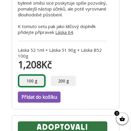
bylinné směsi sice poskytuje spíše pozvolný,
pomalejší nástup účinků, ale poté vyrovnané
dlouhodobé působení.
K tomuto setu pak jako klíčový doplněk
přidejte přípravek
Láska 64
.
Láska 52 1ml + Láska 51 90g + Láska B52
100g
1,208
Kč
100 g
200 g
Přidat do košíku
0