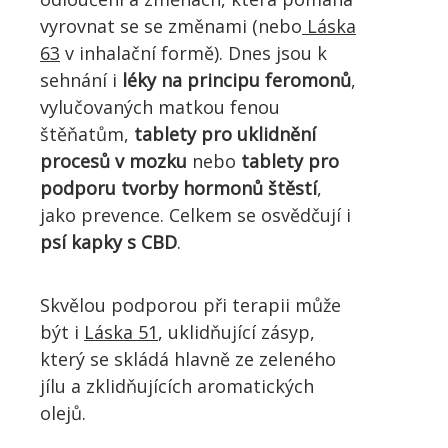
vyrovnat se se změnami (nebo
Láska
63
v inhalační formě). Dnes jsou k
sehnání i
léky na principu feromonů
,
vylučovaných matkou fenou
štěňatům,
tablety pro uklidnění
procesů v mozku
nebo
tablety pro
podporu tvorby hormonů štěstí
,
jako prevence. Celkem se osvědčují i
psí kapky s CBD
.
Skvělou podporou při terapii může
být i
Láska 51
, uklidňující zásyp,
který se skládá hlavně ze zeleného
jílu a zklidňujících aromatických
olejů.