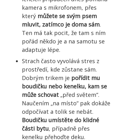
kamera s mikrofonem, přes
který
můžete se svým psem
mluvit, zatímco je doma sám
.
Ten má tak pocit, že tam s ním
pořád někdo je a na samotu se
adaptuje lépe.
Strach často vyvolává stres z
prostředí, kde zůstane sám.
Dobrým trikem je
pořídit mu
boudičku nebo kenelku, kam se
může schovat
„před světem“.
Naučením „na místo“ pak dokáže
odpočívat a tolik se nebát.
Boudičku umístěte do klidné
části bytu
, případně přes
kenelku přehoďte deku.