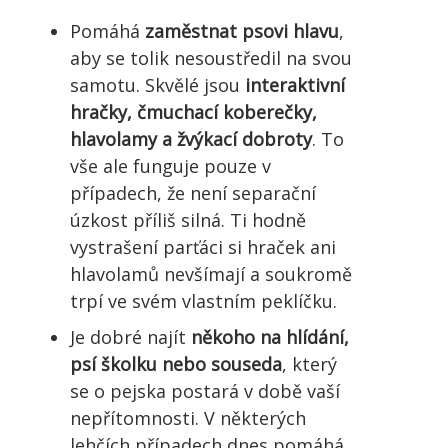
Pomáhá
zaměstnat psovi hlavu
,
aby se tolik nesoustředil na svou
samotu. Skvělé jsou
interaktivní
hračky, čmuchací koberečky,
hlavolamy a žvýkací dobroty
. To
vše ale funguje pouze v
případech, že není separační
úzkost příliš silná. Ti hodně
vystrašení parťáci si hraček ani
hlavolamů nevšímají a soukromě
trpí ve svém vlastním peklíčku.
Je dobré najít
někoho na hlídání,
psí školku nebo souseda
, který
se o pejska postará v době vaší
nepřítomnosti. V některých
lehčích případech dnes pomáhá