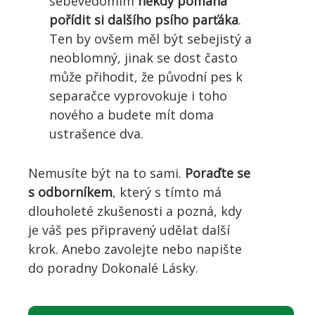
sebevědomím
někdy pomáhá
pořídit si dalšího psího parťáka
.
Ten by ovšem měl být sebejistý a
neoblomný, jinak se dost často
může přihodit, že původní pes k
separačce vyprovokuje i toho
nového a budete mít doma
ustrašence dva.
Nemusíte být na to sami.
Poraďte se
s odborníkem
, který s tímto má
dlouholeté zkušenosti a pozná, kdy
je váš pes připravený udělat další
krok. Anebo zavolejte nebo napište
do poradny Dokonalé Lásky.