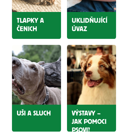
TLAPKY A
UKLIDŇUJÍCÍ
ČENICH
ÚVAZ
UŠI A SLUCH
VÝSTAVY –
JAK POMOCI
PSOVI?