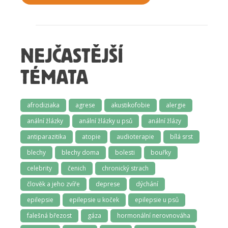
NEJČASTĚJŠÍ
TÉMATA
afrodiziaka
agrese
akustikofobie
alergie
anální žlázky
anální žlázky u psů
anální žlázy
antiparazitika
atopie
audioterapie
bílá srst
blechy
blechy doma
bolesti
bouřky
celebrity
čenich
chronický strach
člověk a jeho zvíře
deprese
dýchání
epilepsie
epilepsie u koček
epilepsie u psů
falešná březost
gáza
hormonální nerovnováha