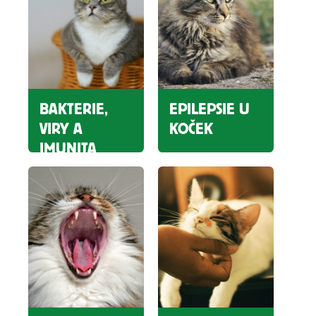
BAKTERIE,
EPILEPSIE U
VIRY A
KOČEK
IMUNITA