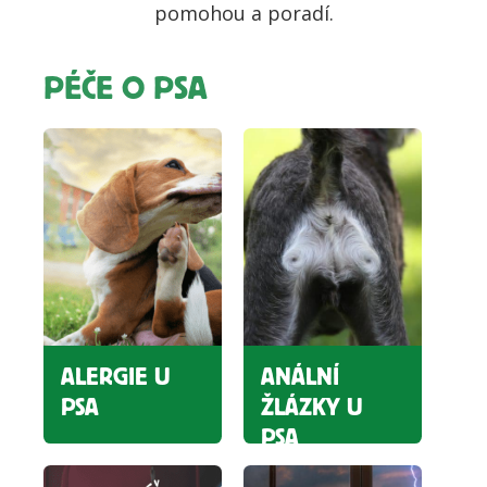
pomohou a poradí.
PÉČE O PSA
ALERGIE U
ANÁLNÍ
PSA
ŽLÁZKY U
PSA