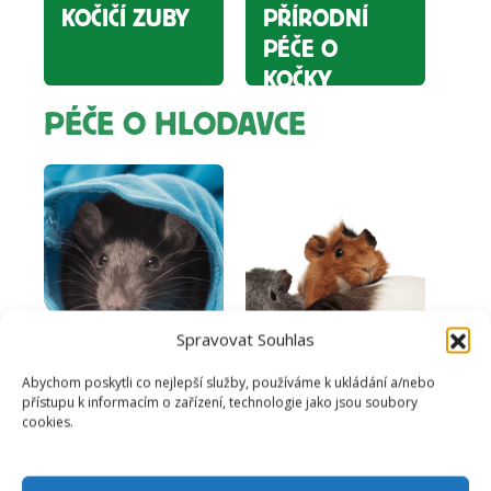
KOČIČÍ ZUBY
PŘÍRODNÍ
PÉČE O
KOČKY
PÉČE O HLODAVCE
Spravovat Souhlas
Abychom poskytli co nejlepší služby, používáme k ukládání a/nebo
přístupu k informacím o zařízení, technologie jako jsou soubory
PŘÍRODNÍ
PŘÍRODNÍ
cookies.
PÉČE O
PÉČE O
POTKANY
MORČATA