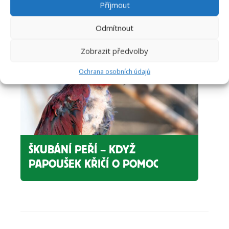
Příjmout
PÉČE O PTACTVO
Odmítnout
Zobrazit předvolby
Ochrana osobních údajů
ŠKUBÁNÍ PEŘÍ – KDYŽ
PAPOUŠEK KŘIČÍ O POMOC