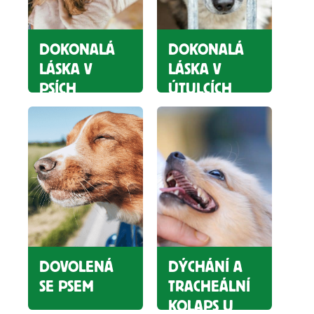
DOKONALÁ
DOKONALÁ
LÁSKA V
LÁSKA V
PSÍCH
ÚTULCÍCH
HOTELÍCH
DOVOLENÁ
DÝCHÁNÍ A
SE PSEM
TRACHEÁLNÍ
KOLAPS U