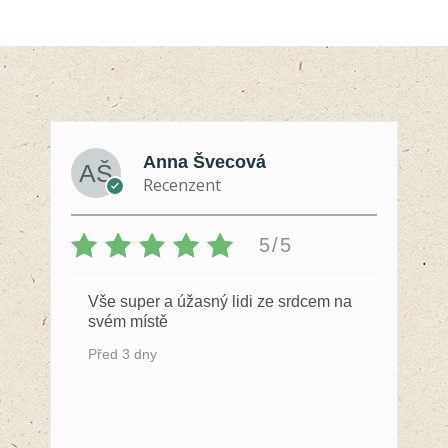
Anna Švecová
Recenzent
5/5
Vše super a úžasný lidi ze srdcem na
svém místě
Před 3 dny