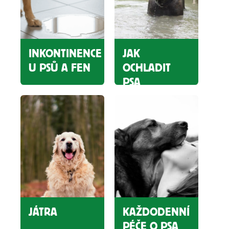
INKONTINENCE
JAK
U PSŮ A FEN
OCHLADIT
PSA
JÁTRA
KAŽDODENNÍ
PÉČE O PSA