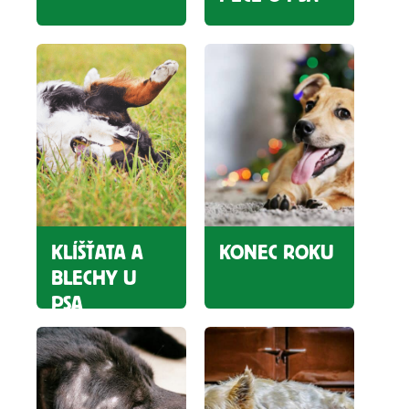
KLÍŠŤATA A
KONEC ROKU
BLECHY U
PSA