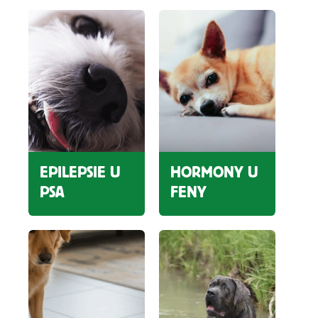
PSŮ
EPILEPSIE U
HORMONY U
PSA
FENY