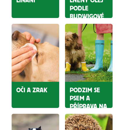
LÍNÁNÍ
LNĚNÝ OLEJ
PODLE
BUDWIGOVÉ
OČI A ZRAK
PODZIM SE
PSEM A
PŘÍPRAVA NA
ZIMU