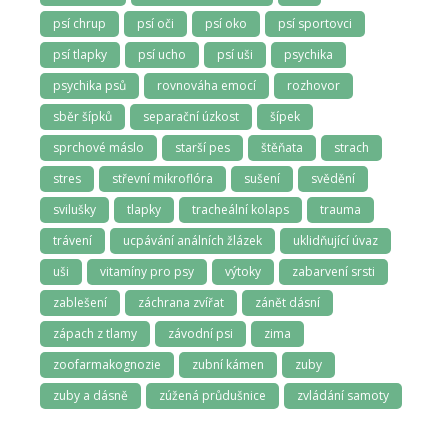
psí chrup
psí oči
psí oko
psí sportovci
psí tlapky
psí ucho
psí uši
psychika
psychika psů
rovnováha emocí
rozhovor
sběr šípků
separační úzkost
šípek
sprchové máslo
starší pes
štěňata
strach
stres
střevní mikroflóra
sušení
svědění
svilušky
tlapky
tracheální kolaps
trauma
trávení
ucpávání análních žlázek
uklidňující úvaz
uši
vitamíny pro psy
výtoky
zabarvení srsti
zablešení
záchrana zvířat
zánět dásní
zápach z tlamy
závodní psi
zima
zoofarmakognozie
zubní kámen
zuby
zuby a dásně
zúžená průdušnice
zvládání samoty