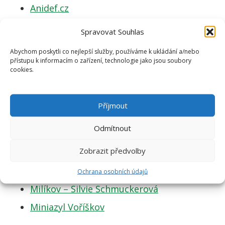
Anidef.cz
home4pets.cz
Spravovat Souhlas
jezevcicivnouzi z.s.
Abychom poskytli co nejlepší služby, používáme k ukládání a/nebo
přístupu k informacím o zařízení, technologie jako jsou soubory
utulektibet.cz
cookies.
utulekbouda
Příjmout
JIŽ JSME POMOHLI
Odmítnout
Psí cesta – azyl František
Zobrazit předvolby
ForDogs z.s.
Pro Psí Voči, z.s.
Ochrana osobních údajů
Milíkov – Silvie Schmuckerová
Miniazyl Voříškov