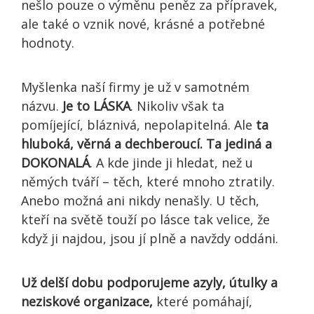
nešlo pouze o výměnu peněz za přípravek,
ale také o vznik nové, krásné a potřebné
hodnoty.
Myšlenka naší firmy je už v samotném
názvu.
Je to LÁSKA
. Nikoliv však ta
pomíjející, bláznivá, nepolapitelná. Ale
ta
hluboká, věrná a dechberoucí. Ta jediná a
DOKONALÁ
. A kde jinde ji hledat, než u
němých tváří – těch, které mnoho ztratily.
Anebo možná ani nikdy nenašly. U těch,
kteří na světě touží po lásce tak velice, že
když ji najdou, jsou jí plně a navždy oddáni.
Už delší dobu podporujeme azyly, útulky a
neziskové organizace,
které pomáhají,