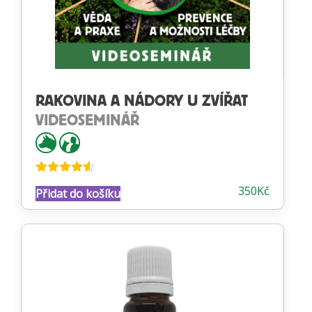
RAKOVINA A NÁDORY U ZVÍŘAT
VIDEOSEMINÁŘ
Hodnocení
350
Kč
Přidat do košíku
4.50
z 5