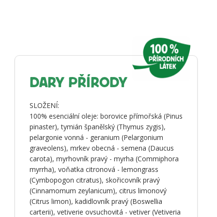
DARY PŘÍRODY
SLOŽENÍ:
100% esenciální oleje: borovice přímořská (Pinus
pinaster), tymián španělský (Thymus zygis),
pelargonie vonná - geranium (Pelargonium
graveolens), mrkev obecná - semena (Daucus
carota), myrhovník pravý - myrha (Commiphora
myrrha), voňatka citronová - lemongrass
(Cymbopogon citratus), skořicovník pravý
(Cinnamomum zeylanicum), citrus limonový
(Citrus limon), kadidlovník pravý (Boswellia
carterii), vetiverie ovsuchovitá - vetiver (Vetiveria