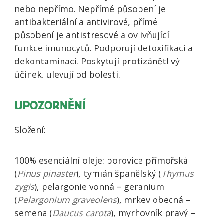
nebo nepřímo. Nepřímé působení je
antibakteriální a antivirové, přímé
působení je antistresové a ovlivňující
funkce imunocytů. Podporují detoxifikaci a
dekontaminaci. Poskytují protizánětlivý
účinek, ulevují od bolesti.
UPOZORNĚNÍ
Složení:
100% esenciální oleje: borovice přímořská
(
Pinus pinaster
), tymián španělský (
Thymus
zygis
), pelargonie vonná – geranium
(
Pelargonium graveolens
), mrkev obecná –
semena (
Daucus carota
), myrhovník pravý –