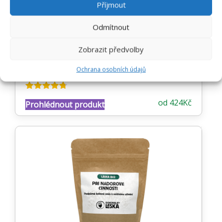
Příjmout
POHYBOVÝ APARÁT / PSYCHIKA /
Odmítnout
REGENERACE
STÁRNUTÍ A STÁŘÍ / EPILEPSIE /
Zobrazit předvolby
TRACHEÁLNÍ KOLAPS
Ochrana osobních údajů
Hodnocení
od
424
Kč
Prohlédnout produkt
4.68
z 5