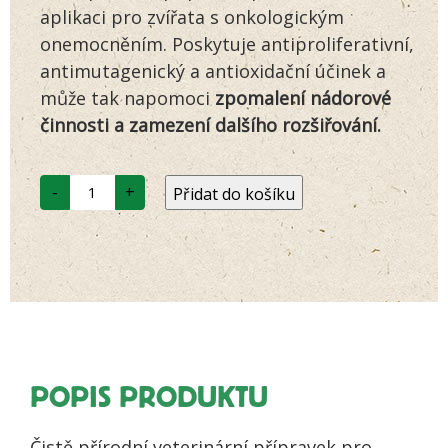
zákazníků
aplikaci pro zvířata s onkologickým
onemocněním. Poskytuje antiproliferativní,
antimutagenický a antioxidační účinek a
může tak napomoci
zpomalení nádorové
činnosti a zamezení dalšího rozšiřování.
LÁSKA
-
+
Přidat do košíku
71
PŘI
NÁDOROVÉ
ČINNOSTI
Podpůrná
inhalace
množství
POPIS PRODUKTU
Čistě přírodní veterinární přípravek pro