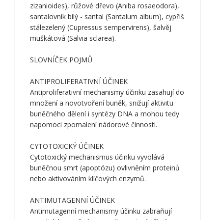
zizanioides), růžové dřevo (Aniba rosaeodora),
santalovník bílý - santal (Santalum album), cypřiš
stálezelený (Cupressus sempervirens), šalvěj
muškátová (Salvia sclarea).
SLOVNÍČEK POJMŮ
ANTIPROLIFERATIVNÍ ÚČINEK
Antiproliferativní mechanismy účinku zasahují do
množení a novotvoření buněk, snižují aktivitu
buněčného dělení i syntézy DNA a mohou tedy
napomoci zpomalení nádorové činnosti.
CYTOTOXICKÝ ÚČINEK
Cytotoxický mechanismus účinku vyvolává
buněčnou smrt (apoptózu) ovlivněním proteinů
nebo aktivováním klíčových enzymů.
ANTIMUTAGENNÍ ÚČINEK
Antimutagenní mechanismy účinku zabraňují