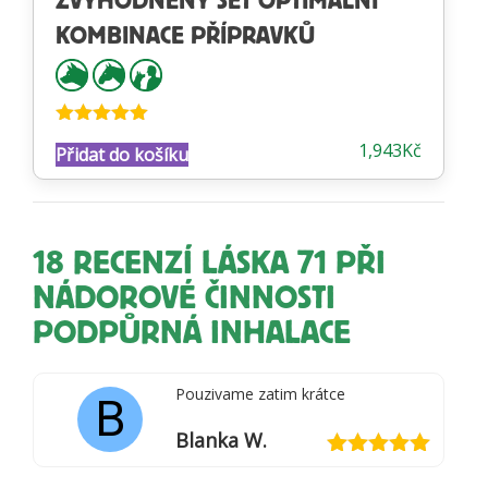
ZVÝHODNĚNÝ SET OPTIMÁLNÍ
KOMBINACE PŘÍPRAVKŮ
Hodnocení
1,943
Kč
Přidat do košíku
5.00
z 5
18 RECENZÍ
LÁSKA 71 PŘI
NÁDOROVÉ ČINNOSTI
PODPŮRNÁ INHALACE
Pouzivame zatim krátce
B
Blanka W.
Hodnocení
5