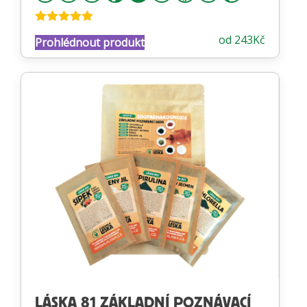
Hodnocení
od
243
Kč
Prohlédnout produkt
4.84
z 5
LÁSKA 81 ZÁKLADNÍ POZNÁVACÍ