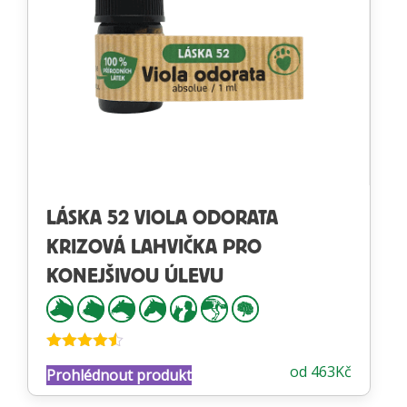
LÁSKA 52 VIOLA ODORATA
KRIZOVÁ LAHVIČKA PRO
KONEJŠIVOU ÚLEVU
Hodnocení
od
463
Kč
Prohlédnout produkt
4.47
z 5