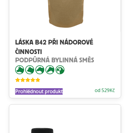
LÁSKA B42 PŘI NÁDOROVÉ
ČINNOSTI
PODPŮRNÁ BYLINNÁ SMĚS
Hodnocení
od
529
Kč
Prohlédnout produkt
4.81
z 5