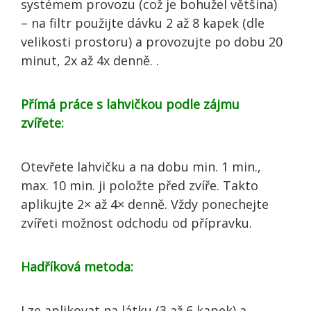
systémem provozu (což je bohužel většina)
– na filtr použijte dávku 2 až 8 kapek (dle
velikosti prostoru) a provozujte po dobu 20
minut, 2x až 4x denně. .
Přímá práce s lahvičkou podle zájmu
zvířete:
Otevřete lahvičku a na dobu min. 1 min.,
max. 10 min. ji položte před zvíře. Takto
aplikujte 2× až 4× denně. Vždy ponechejte
zvířeti možnost odchodu od přípravku.
Hadříková metoda:
Lze aplikovat na látku (3 až 6 kapek) a