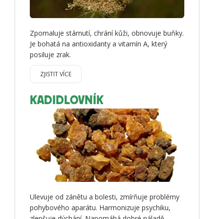
Zpomaluje stárnutí, chrání kůži, obnovuje buňky.
Je bohatá na antioxidanty a vitamín A, který
posiluje zrak.
ZJISTIT VÍCE
KADIDLOVNÍK
Ulevuje od zánětu a bolesti, zmírňuje problémy
pohybového aparátu. Harmonizuje psychiku,
zlepšuje dýchání. Napomáhá dobré náladě,