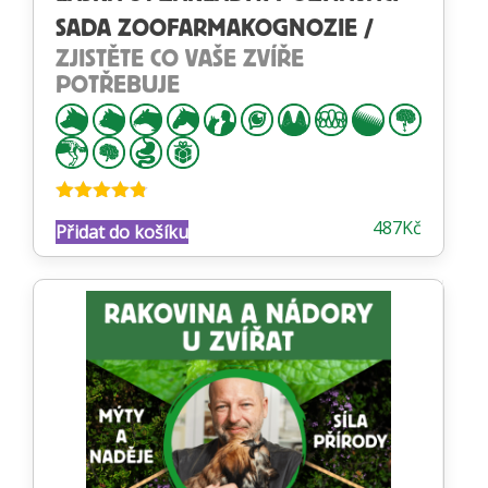
SADA ZOOFARMAKOGNOZIE /
ZJISTĚTE CO VAŠE ZVÍŘE
POTŘEBUJE
Hodnocení
487
Kč
Přidat do košíku
4.74
z 5