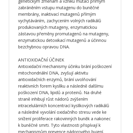
genetickým změnám a vzniku mutací přímým
zabráněním vstupu mutagenu do buněčné
membrány, inaktivací mutagenů přímým
vychytáváním, zachycením volných radikálů
produkovaných mutageny, enzymatickou
zástavou přeměny promutagenů na mutageny,
enzymatickou detoxikací mutagenů a účinnou
bezchybnou opravou DNA.
ANTIOXIDAČNÍ ÚČINEK
Antioxidační mechanismy účinku brání poškození
mitochondriální DNA, zvyšují aktivitu
antioxidačních enzymů, brání uvolňování
reaktivních forem kyslíku a následně dalšímu
poškození DNA, lipidů a proteinů. Na druhé
straně inhibují růst nádorů zvýšením
intracelulárních koncentrací kyslíkových radikálů
a následné vyvolání oxidačního stresu vede ke
snížení proliferace rakovinných buněk a nakonec
k buněčné smrti. Tyto vlastnosti přispívají k
mechanismům prevence nádorového bujení.