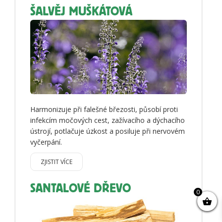
ŠALVĚJ MUŠKÁTOVÁ
Harmonizuje při falešné březosti, působí proti
infekcím močových cest, zažívacího a dýchacího
ústrojí, potlačuje úzkost a posiluje při nervovém
vyčerpání.
ZJISTIT VÍCE
SANTALOVÉ DŘEVO
0