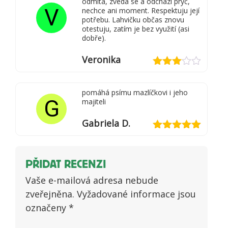
odmítá, zvedá se a odchází pryč,
V
nechce ani moment. Respektuju její
potřebu. Lahvičku občas znovu
otestuju, zatím je bez využití (asi
dobře).
Veronika
Hodnocení
3
z 5
pomáhá psímu mazlíčkovi i jeho
G
majiteli
Gabriela D.
Hodnocení
5
z 5
PŘIDAT RECENZI
Vaše e-mailová adresa nebude
zveřejněna.
Vyžadované informace jsou
označeny
*