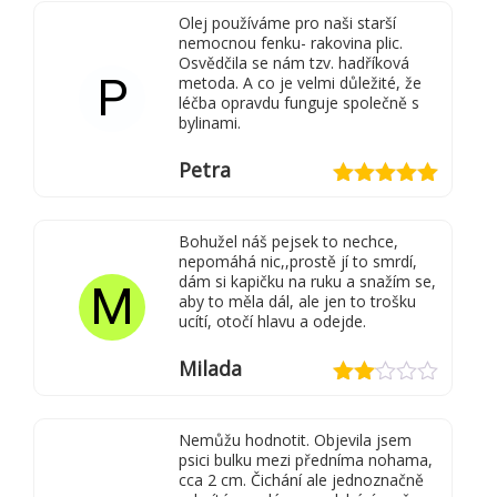
z 5
Olej používáme pro naši starší
nemocnou fenku- rakovina plic.
Osvědčila se nám tzv. hadříková
P
metoda. A co je velmi důležité, že
léčba opravdu funguje společně s
bylinami.
Petra
Hodnocení
5
z 5
Bohužel náš pejsek to nechce,
nepomáhá nic,,prostě jí to smrdí,
dám si kapičku na ruku a snažím se,
M
aby to měla dál, ale jen to trošku
ucítí, otočí hlavu a odejde.
Milada
Hodnocení
2
z
Nemůžu hodnotit. Objevila jsem
5
psici bulku mezi předníma nohama,
cca 2 cm. Čichání ale jednoznačně