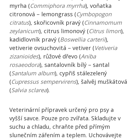
myrha (
Commiphora myrrha
), voňatka
citronová – lemongrass (
Cymbopogon
citratus
), skořicovník pravý (
Cinnamomum
zeylanicum
), citrus limonový (
Citrus limon
),
kadidlovník pravý (
Boswellia carterii
),
vetiverie ovsuchovitá – vetiver (
Vetiveria
zizanioides
), růžové dřevo (
Aniba
rosaeodora
), santalovník bílý – santal
(
Santalum album
), cypřiš stálezelený
(
Cupressus sempervirens
), šalvěj muškátová
(
Salvia sclarea
).
Veterinární přípravek určený pro psy a
vyšší savce. Pouze pro zvířata. Skladujte v
suchu a chladu, chraňte před přímým
slunečním zářením a teplem. Uchovávejte