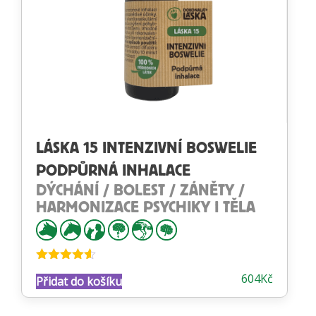
LÁSKA 15 INTENZIVNÍ BOSWELIE
PODPŮRNÁ INHALACE
DÝCHÁNÍ / BOLEST / ZÁNĚTY /
HARMONIZACE PSYCHIKY I TĚLA
Hodnocení
604
Kč
Přidat do košíku
4.54
z 5