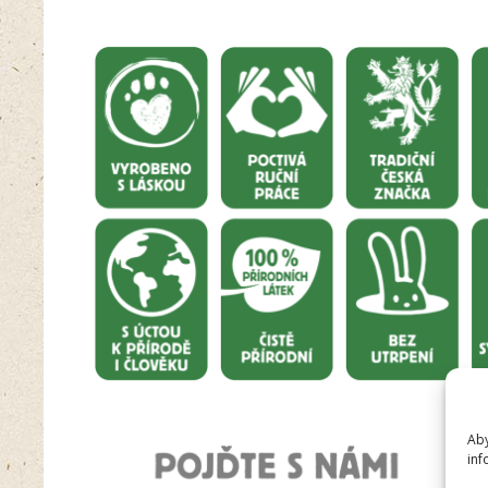
Aby
inf