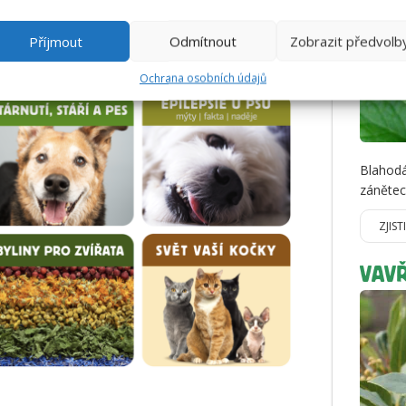
Příjmout
Odmítnout
Zobrazit předvolb
Ochrana osobních údajů
Blahodár
zánětec
ZJIST
VAV