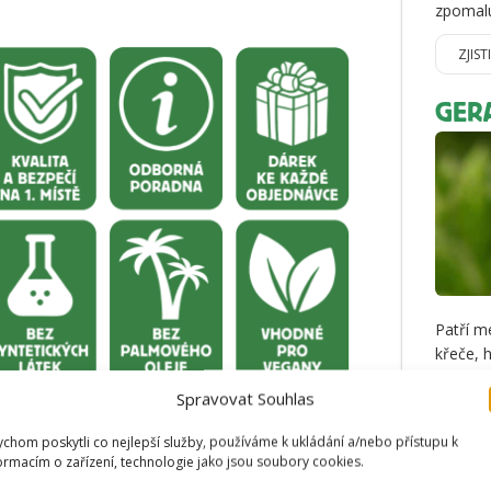
zpomalu
ZJIST
GER
Patří m
křeče, 
posiluje
Spravovat Souhlas
ZJIST
chom poskytli co nejlepší služby, používáme k ukládání a/nebo přístupu k
ormacím o zařízení, technologie jako jsou soubory cookies.
MÁT