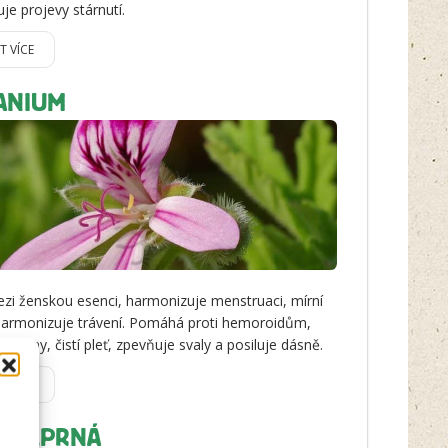
je projevy stárnutí.
IT VÍCE
ANIUM
ezi ženskou esenci, harmonizuje menstruaci, mírní
harmonizuje trávení. Pomáhá proti hemoroidům,
 ledviny, čistí pleť, zpevňuje svaly a posiluje dásně.
IT VÍCE
A PEPRNÁ