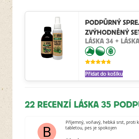
PODPŮRNÝ SPRE
ZVÝHODNĚNÝ SE
LÁSKA 34 + LÁSKA
Hodnocení
Přidat do košíku
4.67
z 5
22 RECENZÍ
LÁSKA 35 POD
Příjemný, voňavý, hebká srst, proti
B
tabletou, pes je spokojen