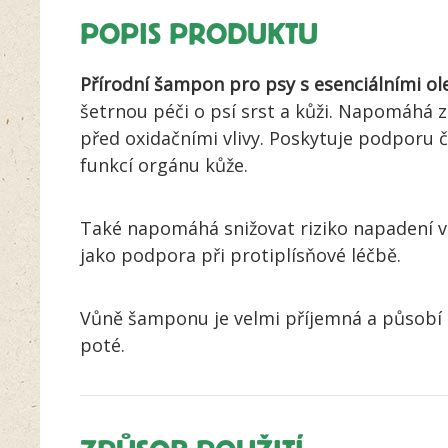
POPIS PRODUKTU
Přírodní
šampon pro psy s esenciálními ole
šetrnou péči o psí srst a kůži. Napomáhá zl
před oxidačními vlivy. Poskytuje podporu č
funkcí orgánu kůže.
Také napomáhá snižovat riziko napadení vn
jako podpora při protiplísňové léčbě.
Vůně šamponu je velmi příjemná a působí l
poté.