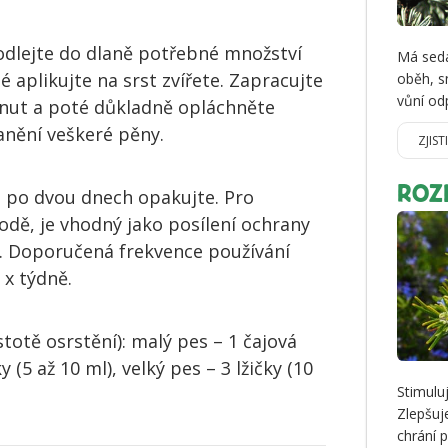
 odlejte do dlaně potřebné množství
Má seda
 aplikujte na srst zvířete. Zapracujte
oběh, s
vůní od
inut a poté důkladně opláchněte
anění veškeré pěny.
ZJIST
a po dvou dnech opakujte. Pro
ROZ
odě, je vhodný jako posílení ochrany
u. Doporučená frekvence používání
 x týdně.
stotě osrstění): malý pes – 1 čajová
y (5 až 10 ml), velký pes – 3 lžičky (10
Stimulu
Zlepšuj
chrání 