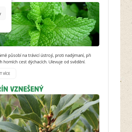
y
ně působí na trávicí ústrojí, proti nadýmaní, při
h horních cest dýchacích. Ulevuje od svědění.
IT VÍCE
ŘÍN VZNEŠENÝ