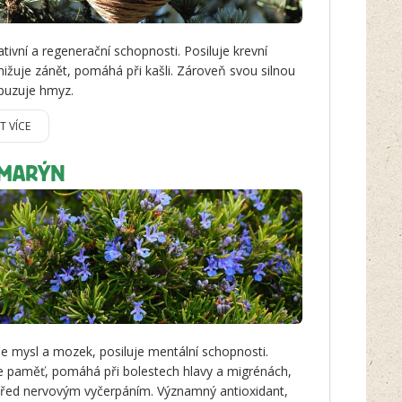
tivní a regenerační schopnosti. Posiluje krevní
nižuje zánět, pomáhá při kašli. Zároveň svou silnou
puzuje hmyz.
IT VÍCE
MARÝN
je mysl a mozek, posiluje mentální schopnosti.
e paměť, pomáhá při bolestech hlavy a migrénách,
před nervovým vyčerpáním. Významný antioxidant,