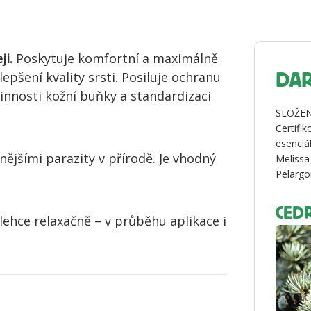
ji.
Poskytuje komfortní a maximálně
epšení kvality srsti. Posiluje ochranu
DAR
innosti kožní buňky a standardizaci
SLOŽEN
Certifi
esenciá
ějšími parazity v přírodě. Je vhodný
Melissa 
Pelargo
CED
ehce relaxačně – v průběhu aplikace i