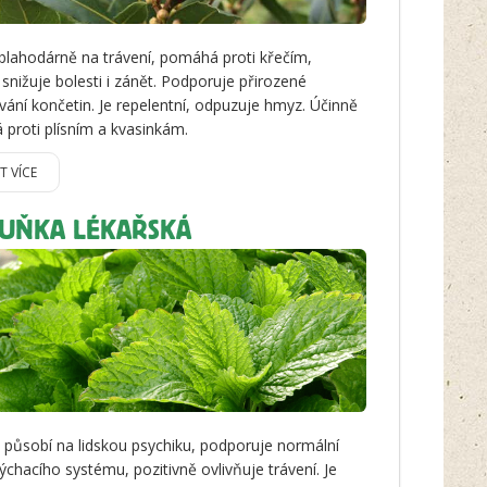
blahodárně na trávení, pomáhá proti křečím,
 snižuje bolesti i zánět. Podporuje přirozené
vání končetin. Je repelentní, odpuzuje hmyz. Účinně
proti plísním a kvasinkám.
IT VÍCE
UŇKA LÉKAŘSKÁ
ě působí na lidskou psychiku, podporuje normální
dýchacího systému, pozitivně ovlivňuje trávení. Je