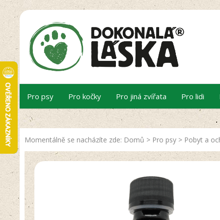
Pro psy
Pro kočky
Pro jiná zvířata
Pro lidi
Momentálně se nacházíte zde:
Domů
>
Pro psy
>
Pobyt a oc