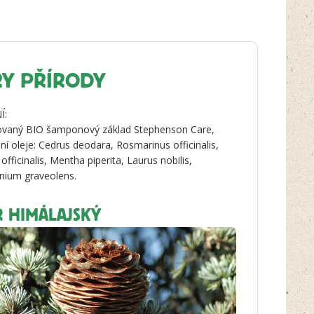
Y PŘÍRODY
Í:
kovaný BIO šamponový základ Stephenson Care,
lní oleje: Cedrus deodara, Rosmarinus officinalis,
officinalis, Mentha piperita, Laurus nobilis,
nium graveolens.
R HIMÁLAJSKÝ