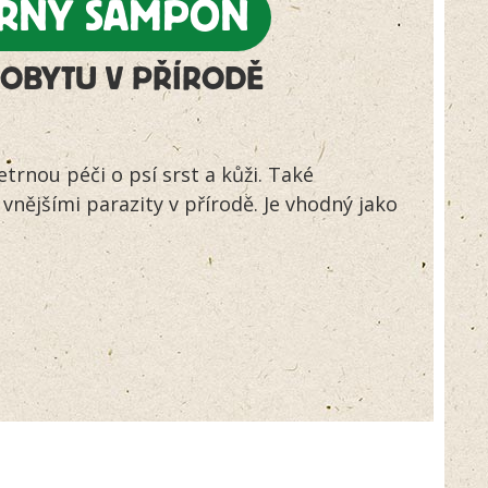
ŮRNÝ ŠAMPON
zákazníků
OBYTU V PŘÍRODĚ
rnou péči o psí srst a kůži. Také
nějšími parazity v přírodě. Je vhodný jako