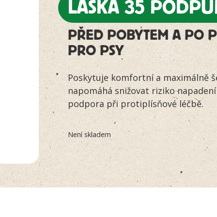
LÁSKA 35 PODP
PŘED POBYTEM A PO P
PRO PSY
Poskytuje komfortní a maximálně šet
napomáhá snižovat riziko napadení v
podpora při protiplísňové léčbě.
Není skladem