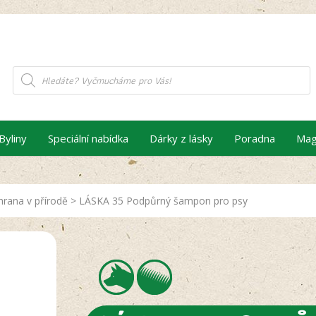
Products
search
Byliny
Speciální nabídka
Dárky z lásky
Poradna
Mag
hrana v přírodě
>
LÁSKA 35 Podpůrný šampon pro psy