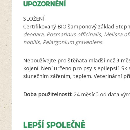
UPOZORNĚNÍ
SLOŽENÍ:
Certifikovaný BIO šamponový základ Stephe
deodara, Rosmarinus officinalis, Melissa off
nobilis, Pelargonium graveolens.
Nepoužívejte pro štěňata mladší než 3 měs
kojení. Není určeno pro psy s epilepsií. S
slunečním zářením, teplem. Veterinární pří
Doba použitelnosti:
24 měsíců od data výr
LEPŠÍ SPOLEČNĚ