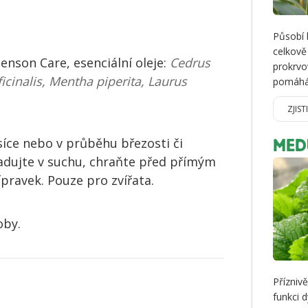
Působí 
celkově
nson Care, esenciální oleje:
Cedrus
prokrvo
icinalis, Mentha piperita, Laurus
pomáhá 
ZJIST
íce nebo v průběhu březosti či
MED
kladujte v suchu, chraňte před přímým
pravek. Pouze pro zvířata.
oby.
Přízniv
funkci 