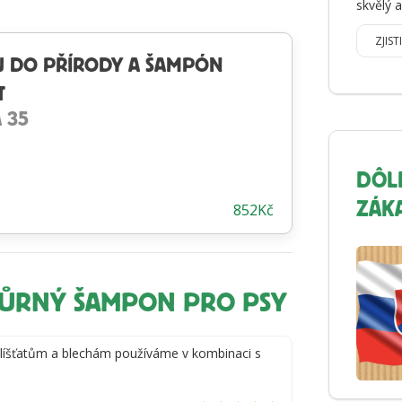
skvělý 
ZJIST
J DO PŘÍRODY A ŠAMPÓN
T
 35
DÔL
852
Kč
ZÁK
PŮRNÝ ŠAMPON PRO PSY
 klíšťatům a blechám používáme v kombinaci s