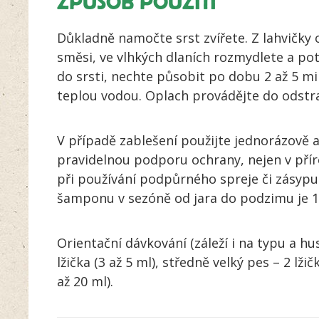
ZPŮSOB POUŽITÍ
Důkladně namočte srst zvířete. Z lahvičky
směsi, ve vlhkých dlaních rozmydlete a poté
do srsti, nechte působit po dobu 2 až 5 m
teplou vodou. Oplach provádějte do odstr
V případě zablešení použijte jednorázově 
pravidelnou podporu ochrany, nejen v přír
při používání podpůrného spreje či zásyp
šamponu v sezóně od jara do podzimu je 1
Orientační dávkování (záleží i na typu a hu
lžička (3 až 5 ml), středně velký pes – 2 lžičk
až 20 ml).