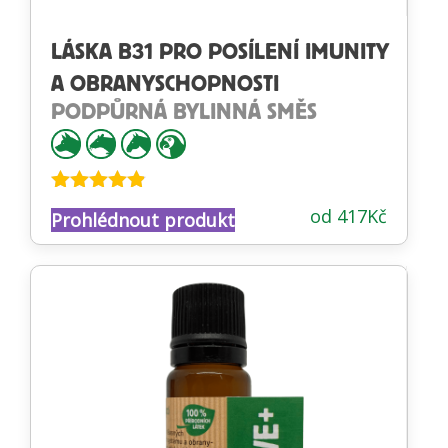
LÁSKA B31 PRO POSÍLENÍ IMUNITY
A OBRANYSCHOPNOSTI
PODPŮRNÁ BYLINNÁ SMĚS
Hodnocení
od
417
Kč
Prohlédnout produkt
4.78
z 5