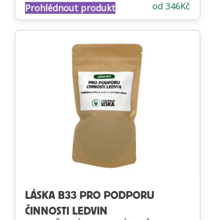
Hodnocení
od
346
Kč
Prohlédnout produkt
4.88
z 5
LÁSKA B33 PRO PODPORU
ČINNOSTI LEDVIN