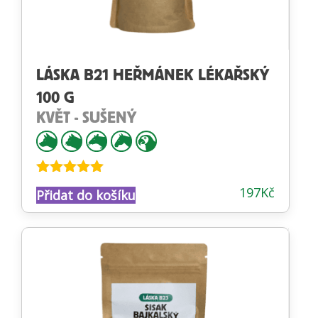
LÁSKA B21 HEŘMÁNEK LÉKAŘSKÝ
100 G
KVĚT - SUŠENÝ
Hodnocení
197
Kč
Přidat do košíku
5.00
z 5