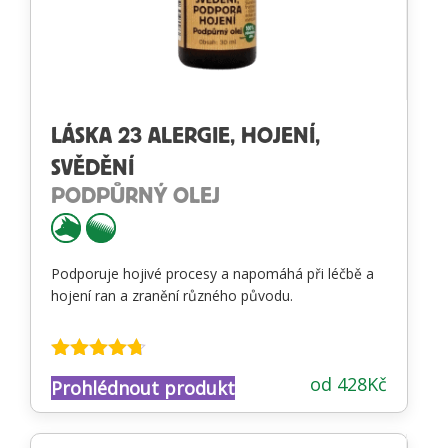
LÁSKA 23 ALERGIE, HOJENÍ,
SVĚDĚNÍ
PODPŮRNÝ OLEJ
Podporuje hojivé procesy a napomáhá při léčbě a
hojení ran a zranění různého původu.
Hodnocení
od
428
Kč
Prohlédnout produkt
4.63
z 5