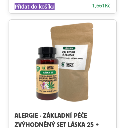
Hodnocení
1,661
Kč
Přidat do košíku
5.00
z 5
ALERGIE - ZÁKLADNÍ PÉČE
ZVÝHODNĚNÝ SET LÁSKA 25 +