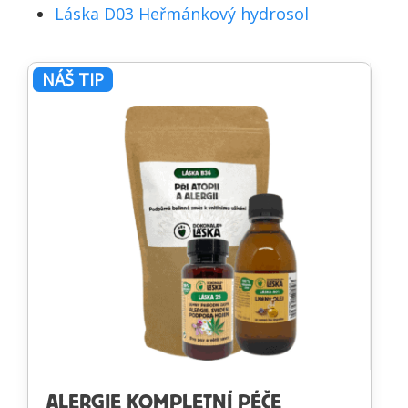
Láska D03 Heřmánkový hydrosol
NÁŠ TIP
ALERGIE KOMPLETNÍ PÉČE