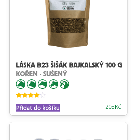
LÁSKA B23 ŠIŠÁK BAJKALSKÝ 100 G
KOŘEN - SUŠENÝ
Hodnocení
203
Kč
Přidat do košíku
4.00
z 5