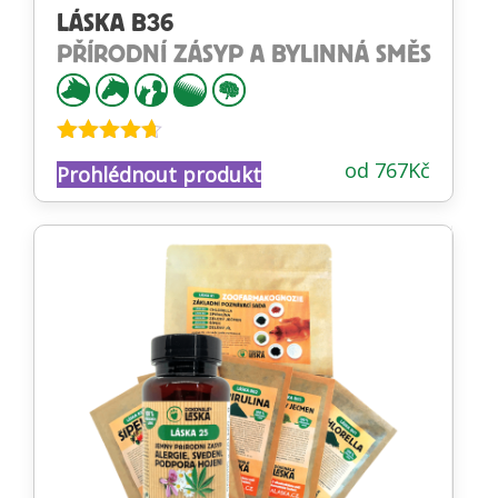
LÁSKA B36
PŘÍRODNÍ ZÁSYP A BYLINNÁ SMĚS
Hodnocení
od
767
Kč
Prohlédnout produkt
4.58
z 5