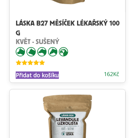
LÁSKA B27 MĚSÍČEK LÉKAŘSKÝ 100
G
KVĚT - SUŠENÝ
Hodnocení
162
Kč
Přidat do košíku
5.00
z 5