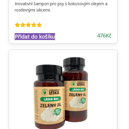
Inovativní šampon pro psy s kokosovým olejem a
rostlinnými silicemi.
Hodnocení
476
Kč
Přidat do košíku
4.67
z 5