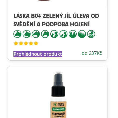
LÁSKA B04 ZELENÝ JÍL ÚLEVA OD
SVĚDĚNÍ A PODPORA HOJENÍ
Hodnocení
od
237
Kč
Prohlédnout produkt
4.83
z 5