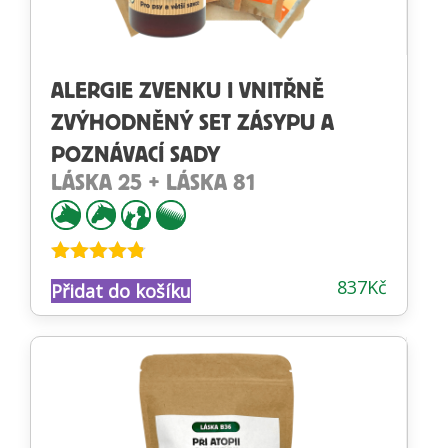
ALERGIE ZVENKU I VNITŘNĚ
ZVÝHODNĚNÝ SET ZÁSYPU A
POZNÁVACÍ SADY
LÁSKA 25 + LÁSKA 81
Hodnocení
837
Kč
Přidat do košíku
4.75
z 5