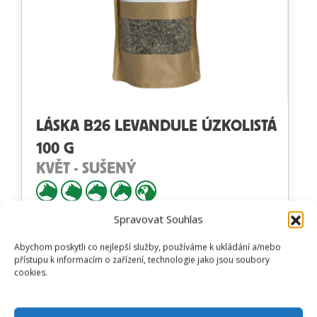
LÁSKA B26 LEVANDULE ÚZKOLISTÁ
100 G
KVĚT - SUŠENÝ
Spravovat Souhlas
Hodnocení
205
Kč
Přidat do košíku
4.50
z 5
Abychom poskytli co nejlepší služby, používáme k ukládání a/nebo
přístupu k informacím o zařízení, technologie jako jsou soubory
cookies.