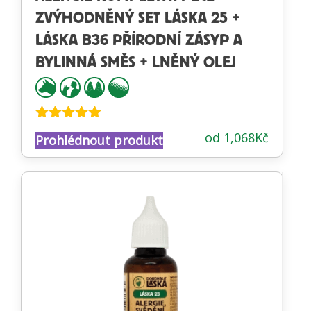
ZVÝHODNĚNÝ SET LÁSKA 25 +
LÁSKA B36 PŘÍRODNÍ ZÁSYP A
BYLINNÁ SMĚS + LNĚNÝ OLEJ
Hodnocení
od
1,068
Kč
Prohlédnout produkt
5.00
z 5