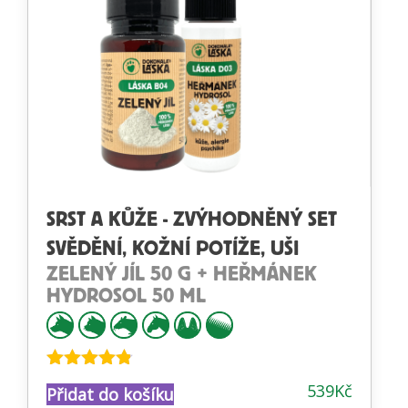
SRST A KŮŽE - ZVÝHODNĚNÝ SET
SVĚDĚNÍ, KOŽNÍ POTÍŽE, UŠI
ZELENÝ JÍL 50 G + HEŘMÁNEK
HYDROSOL 50 ML
Hodnocení
539
Kč
Přidat do košíku
4.72
z 5