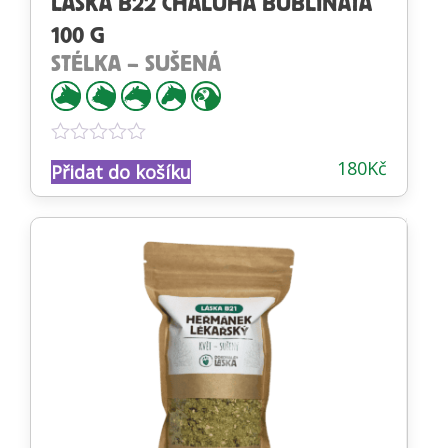
LÁSKA B22 CHALUHA BUBLINATÁ
100 G
STÉLKA – SUŠENÁ
Hodnocení
180
Kč
Přidat do košíku
0
z
5