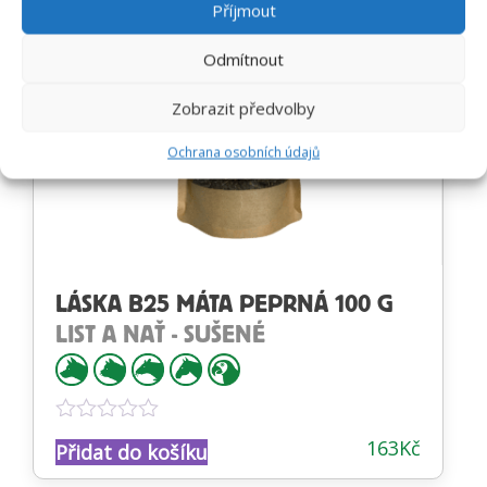
Příjmout
Odmítnout
Zobrazit předvolby
Ochrana osobních údajů
LÁSKA B25 MÁTA PEPRNÁ 100 G
LIST A NAŤ - SUŠENÉ
Hodnocení
163
Kč
Přidat do košíku
0
z