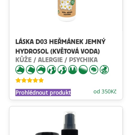
LÁSKA D03 HEŘMÁNEK JEMNÝ
HYDROSOL (KVĚTOVÁ VODA)
KŮŽE / ALERGIE / PSYCHIKA
Hodnocení
od
350
Kč
Prohlédnout produkt
4.79
z 5