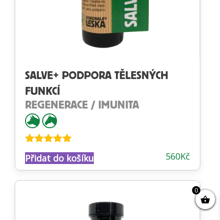
SALVE+ PODPORA TĚLESNÝCH
FUNKCÍ
REGENERACE / IMUNITA
Hodnocení
560
Kč
Přidat do košíku
4.88
z 5
0