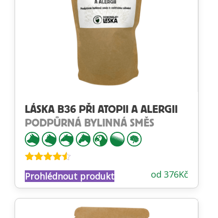
LÁSKA B36 PŘI ATOPII A ALERGII
PODPŮRNÁ BYLINNÁ SMĚS
Hodnocení
od
376
Kč
Prohlédnout produkt
4.44
z 5