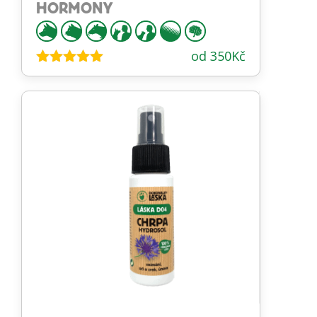
HORMONY
od
350
Kč
Hodnocení
4.89
z 5