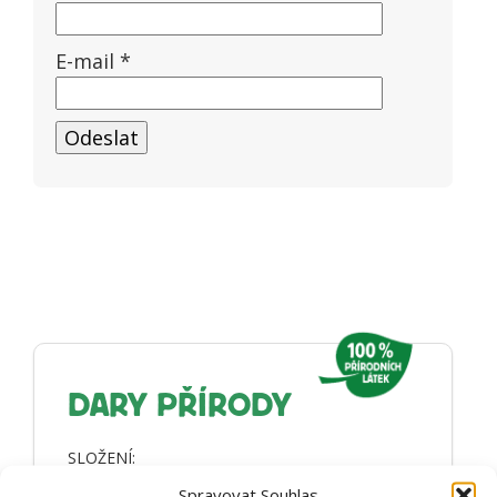
E-mail
*
DARY PŘÍRODY
SLOŽENÍ:
Heřmánek lékařský (květ – sušený)
Spravovat Souhlas