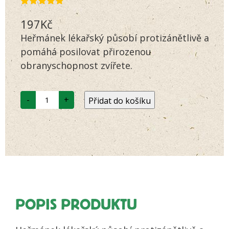
Hodnoceno
1
197
Kč
5.00
z 5 na
základě
Heřmánek lékařský působí protizánětlivě a
hodnocení
zákazníka
pomáhá posilovat přirozenou
obranyschopnost zvířete.
LÁSKA
-
+
Přidat do košíku
B21
HEŘMÁNEK
LÉKAŘSKÝ
množství
POPIS PRODUKTU