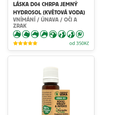
LÁSKA D04 CHRPA JEMNÝ
HYDROSOL (KVĚTOVÁ VODA)
VNÍMÁNÍ / ÚNAVA / OČI A
ZRAK
od
350
Kč
Hodnocení
4.88
z 5