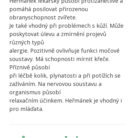
Heřmánek lékařský působí protizánětlivě a
pomáhá posilovat přirozenou
obranyschopnost zvířete.
Je také vhodný při problémech s kůží. Může
poskytovat úlevu a zmírnění projevů
různých typů
alergie. Pozitivně ovlivňuje funkci močové
soustavy. Má schopnosti mírnit křeče.
Příznivě působí
při léčbě kolik, plynatosti a při potížích se
zažíváním. Na nervovou soustavu a
organismus působí
relaxačním účinkem. Heřmánek je vhodný i
pro mláďata.