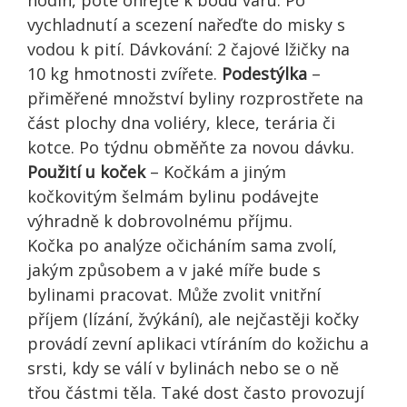
vychladnutí a scezení nařeďte do misky s
vodou k pití. Dávkování: 2 čajové lžičky na
10 kg hmotnosti zvířete.
Podestýlka
–
přiměřené množství byliny rozprostřete na
část plochy dna voliéry, klece, terária či
kotce. Po týdnu obměňte za novou dávku.
Použití u koček
– Kočkám a jiným
kočkovitým šelmám bylinu podávejte
výhradně k dobrovolnému příjmu.
Kočka po analýze očicháním sama zvolí,
jakým způsobem a v jaké míře bude s
bylinami pracovat. Může zvolit vnitřní
příjem (lízání, žvýkání), ale nejčastěji kočky
provádí zevní aplikaci vtíráním do kožichu a
srsti, kdy se válí v bylinách nebo se o ně
třou částmi těla. Také dost často provozují