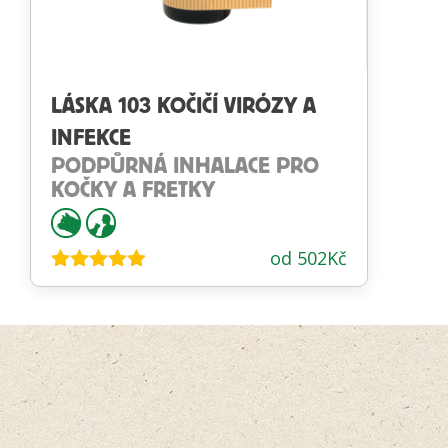
LÁSKA 103 KOČIČÍ VIRÓZY A
INFEKCE
PODPŮRNÁ INHALACE PRO
KOČKY A FRETKY
od
502
Kč
Hodnocení
4.86
z 5