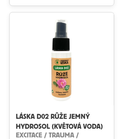
Hodnocení
4.88
z 5
LÁSKA D02 RŮŽE JEMNÝ
HYDROSOL (KVĚTOVÁ VODA)
EXCITACE / TRAUMA /