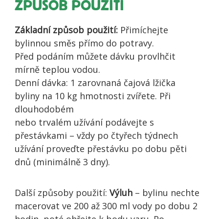
ZPŮSOB POUŽITÍ
Základní způsob použití:
Přimíchejte
bylinnou směs přímo do potravy.
Před podáním můžete dávku provlhčit
mírně teplou vodou.
Denní dávka: 1 zarovnaná čajová lžička
byliny na 10 kg hmotnosti zvířete. Při
dlouhodobém
nebo trvalém užívání podávejte s
přestávkami – vždy po čtyřech týdnech
užívání proveďte přestávku po dobu pěti
dnů (minimálně 3 dny).
Další způsoby použití:
Výluh
– bylinu nechte
macerovat ve 200 až 300 ml vody po dobu 2
hodin, poté ohřejte k bodu varu. Po