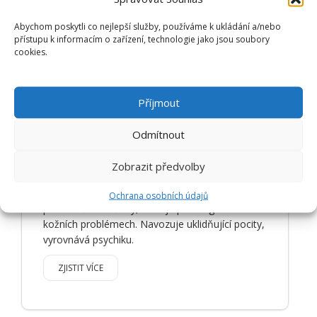
Abychom poskytli co nejlepší služby, používáme k ukládání a/nebo
HEŘMÁNEK LÉKAŘSKÝ
přístupu k informacím o zařízení, technologie jako jsou soubory
cookies.
(PRAVÝ)
Příjmout
Odmítnout
Zobrazit předvolby
Pomáhá při rýmě, kašli a nachlazení. Má
Ochrana osobních údajů
protizánětlivé účinky, ulevuje při alergiích a
kožních problémech. Navozuje uklidňující pocity,
vyrovnává psychiku.
ZJISTIT VÍCE