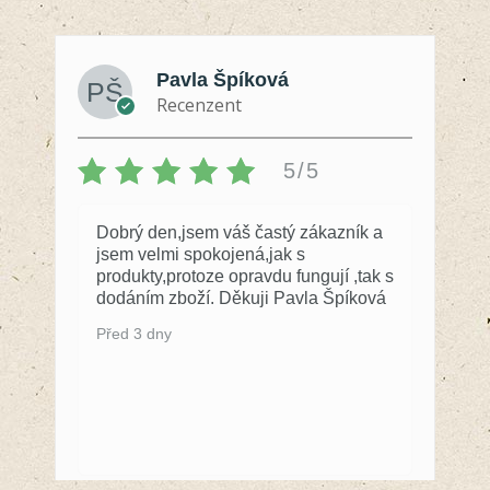
Pavla Špíková
Recenzent
5/5
Dobrý den,jsem váš častý zákazník a
jsem velmi spokojená,jak s
produkty,protoze opravdu fungují ,tak s
dodáním zboží. Děkuji Pavla Špíková
Před 3 dny