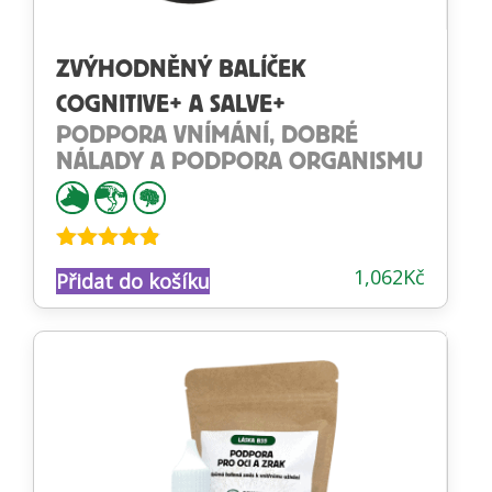
ZVÝHODNĚNÝ BALÍČEK
COGNITIVE+ A SALVE+
PODPORA VNÍMÁNÍ, DOBRÉ
NÁLADY A PODPORA ORGANISMU
Hodnocení
1,062
Kč
Přidat do košíku
4.78
z 5