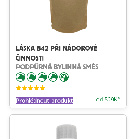
LÁSKA B42 PŘI NÁDOROVÉ
ČINNOSTI
PODPŮRNÁ BYLINNÁ SMĚS
Hodnocení
od
529
Kč
Prohlédnout produkt
4.81
z 5