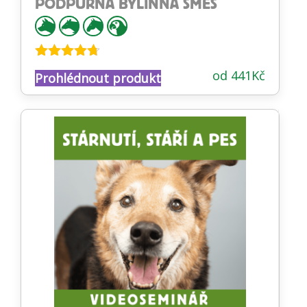
PODPŮRNÁ BYLINNÁ SMĚS
Hodnocení
od
441
Kč
Prohlédnout produkt
4.62
z 5