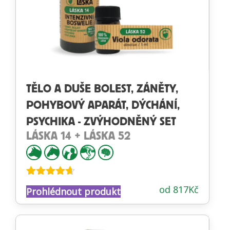
TĚLO A DUŠE BOLEST, ZÁNĚTY,
POHYBOVÝ APARÁT, DÝCHÁNÍ,
PSYCHIKA - ZVÝHODNĚNÝ SET
LÁSKA 14 + LÁSKA 52
Hodnocení
od
817
Kč
Prohlédnout produkt
4.60
z 5