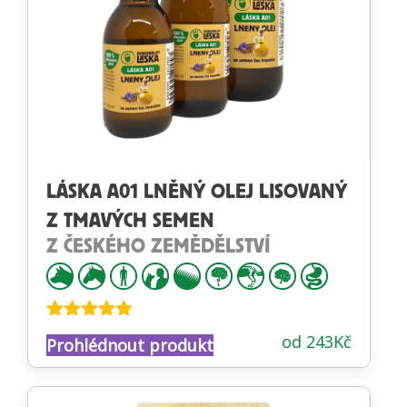
LÁSKA A01 LNĚNÝ OLEJ LISOVANÝ
Z TMAVÝCH SEMEN
Z ČESKÉHO ZEMĚDĚLSTVÍ
Hodnocení
od
243
Kč
Prohlédnout produkt
4.84
z 5