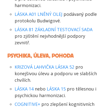
harmonizaci.
LÁSKA A01 LNĚNÝ OLEJ
podávaný podle
protokolu Budwigové.
LÁSKA 81 ZÁKLADNÍ TESTOVACÍ SADA
pro zjištění nejvhodnější podpory
zevnitř.
PSYCHIKA, ÚLEVA, POHODA
KRIZOVÁ LAHVIČKA LÁSKA 52
pro
konejšivou úlevu a podporu ve slabších
chvílích.
LÁSKA 14
nebo
LÁSKA 15
pro tělesnou i
psychickou harmonizaci.
COGNITIVE+
pro zlepšení kognitivních