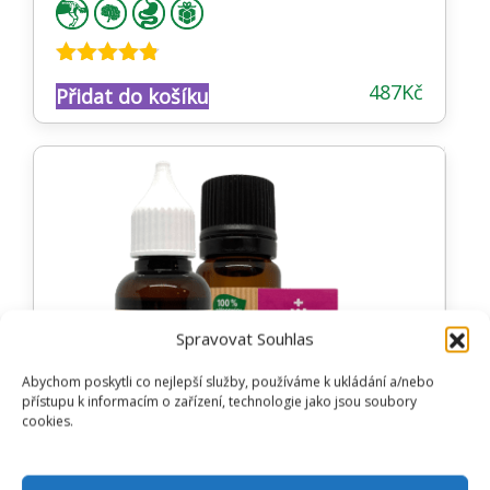
Hodnocení
487
Kč
Přidat do košíku
4.74
z 5
Spravovat Souhlas
Abychom poskytli co nejlepší služby, používáme k ukládání a/nebo
přístupu k informacím o zařízení, technologie jako jsou soubory
cookies.