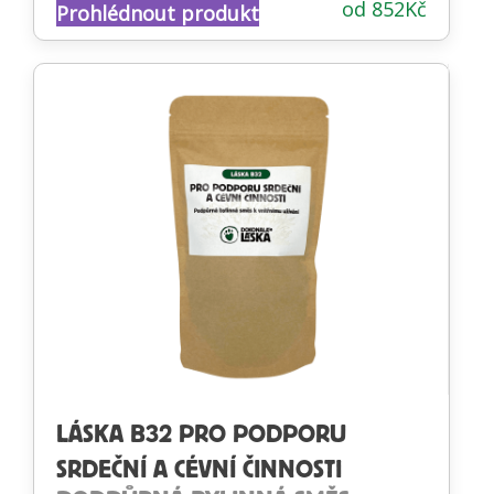
od
852
Kč
Prohlédnout produkt
4.53
z 5
LÁSKA B32 PRO PODPORU
SRDEČNÍ A CÉVNÍ ČINNOSTI