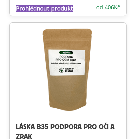
Hodnocení
od
406
Kč
Prohlédnout produkt
4.65
z 5
LÁSKA B35 PODPORA PRO OČI A
ZRAK