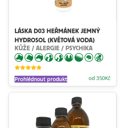
LÁSKA D03 HEŘMÁNEK JEMNÝ
HYDROSOL (KVĚTOVÁ VODA)
KŮŽE / ALERGIE / PSYCHIKA
Hodnocení
od
350
Kč
Prohlédnout produkt
4.79
z 5