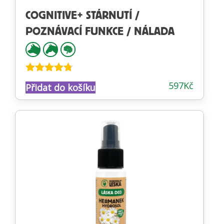
COGNITIVE+ STÁRNUTÍ /
POZNÁVACÍ FUNKCE / NÁLADA
Hodnocení
597
Kč
Přidat do košíku
4.66
z 5