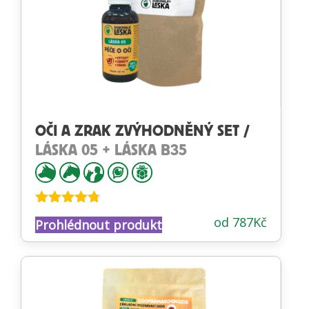
OČI A ZRAK ZVÝHODNĚNÝ SET /
LÁSKA 05 + LÁSKA B35
Hodnocení
od
787
Kč
Prohlédnout produkt
4.70
z 5