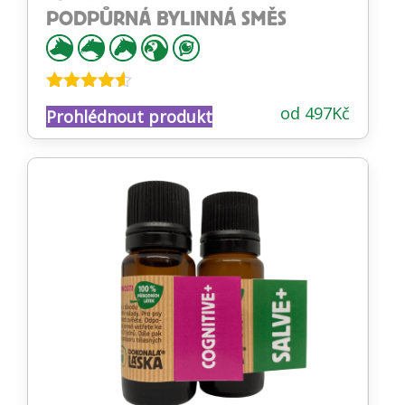
PODPŮRNÁ BYLINNÁ SMĚS
Hodnocení
od
497
Kč
Prohlédnout produkt
4.48
z 5