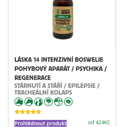
LÁSKA 14 INTENZIVNÍ BOSWELIE
POHYBOVÝ APARÁT / PSYCHIKA /
REGENERACE
STÁRNUTÍ A STÁŘÍ / EPILEPSIE /
TRACHEÁLNÍ KOLAPS
Hodnocení
od
424
Kč
Prohlédnout produkt
4.68
z 5