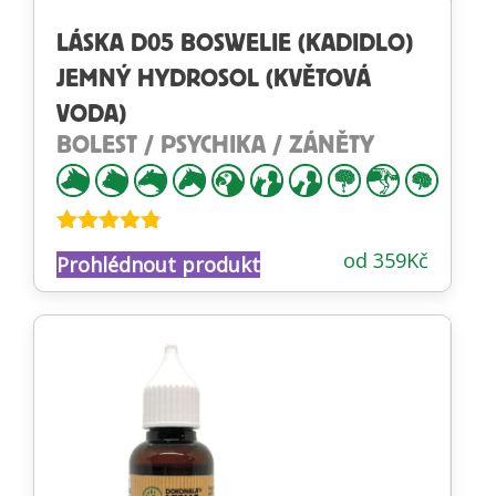
LÁSKA D05 BOSWELIE (KADIDLO)
JEMNÝ HYDROSOL (KVĚTOVÁ
VODA)
BOLEST / PSYCHIKA / ZÁNĚTY
Hodnocení
od
359
Kč
Prohlédnout produkt
4.74
z 5