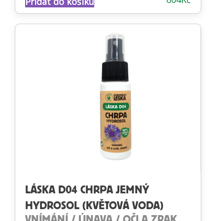
Přidat do košíku
4.54
z 5
LÁSKA D04 CHRPA JEMNÝ
HYDROSOL (KVĚTOVÁ VODA)
VNÍMÁNÍ / ÚNAVA / OČI A ZRAK