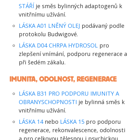
STÁŘÍ
je směs bylinných adaptogenů k
vnitřnímu užívání.
LÁSKA A01 LNĚNÝ OLEJ
podávaný podle
protokolu Budwigové.
LÁSKA D04 CHRPA HYDROSOL
pro
zlepšení vnímání, podporu regenerace a
při šedém zákalu.
IMUNITA, ODOLNOST, REGENERACE
LÁSKA B31 PRO PODPORU IMUNITY A
OBRANYSCHOPNOSTI
je bylinná směs k
vnitřnímu užívání.
LÁSKA 14
nebo
LÁSKA 15
pro podporu
regenerace, rekonvalescence, odolnosti
a pro celkovou tělesnou i psychickou