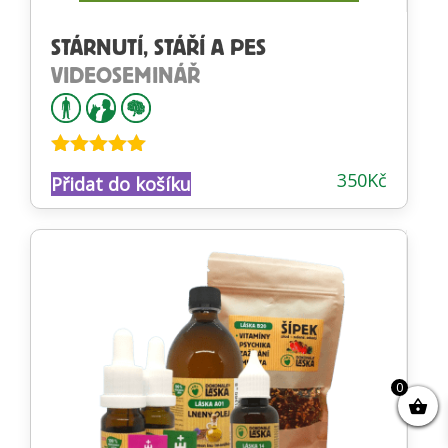
STÁRNUTÍ, STÁŘÍ A PES
VIDEOSEMINÁŘ
Hodnocení
350
Kč
Přidat do košíku
5.00
z 5
0