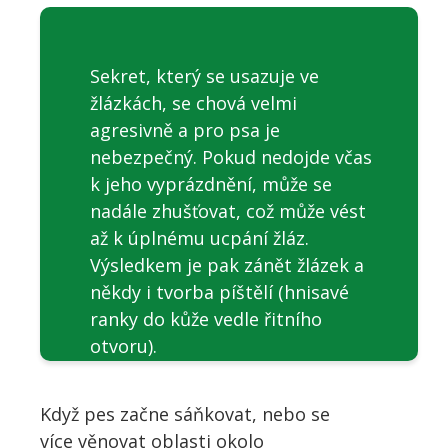
Sekret, který se usazuje ve
žlázkách, se chová velmi
agresivně a pro psa je
nebezpečný. Pokud nedojde včas
k jeho vyprázdnění, může se
nadále zhušťovat, což může vést
až k úplnému ucpání žláz.
Výsledkem je pak zánět žlázek a
někdy i tvorba píštělí (hnisavé
ranky do kůže vedle řitního
otvoru).
Když pes začne sáňkovat, nebo se
více věnovat oblasti okolo