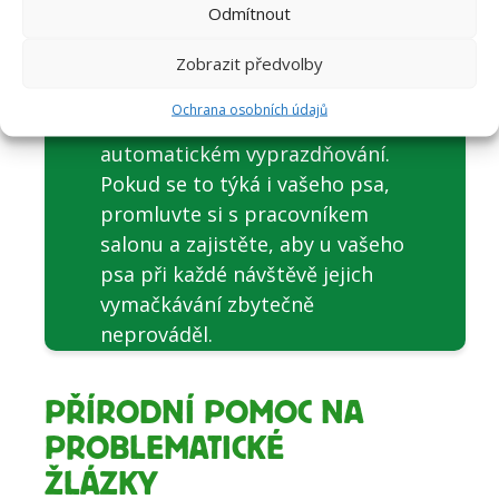
V důsledku zbytečného
Odmítnout
vymačkávání análních žlázek, což
pracovníci psích salonů někdy
Zobrazit předvolby
dělají, dochází ke vzniku jizev,
Ochrana osobních údajů
které žlázkám brání v
automatickém vyprazdňování.
Pokud se to týká i vašeho psa,
promluvte si s pracovníkem
salonu a zajistěte, aby u vašeho
psa při každé návštěvě jejich
vymačkávání zbytečně
neprováděl.
PŘÍRODNÍ POMOC NA
PROBLEMATICKÉ
ŽLÁZKY