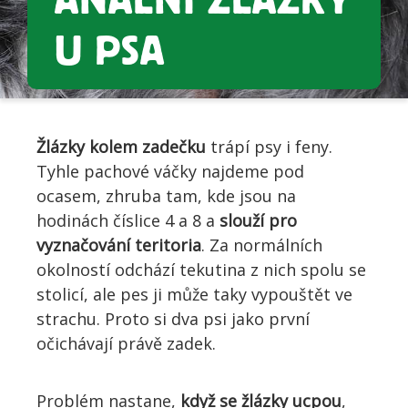
ANÁLNÍ ŽLÁZKY
U PSA
Žlázky kolem zadečku
trápí psy i feny.
Tyhle pachové váčky najdeme pod
ocasem, zhruba tam, kde jsou na
hodinách číslice 4 a 8 a
slouží pro
vyznačování teritoria
. Za normálních
okolností odchází tekutina z nich spolu se
stolicí, ale pes ji může taky vypouštět ve
strachu. Proto si dva psi jako první
očichávají právě zadek.
Problém nastane,
když se žlázky ucpou
,