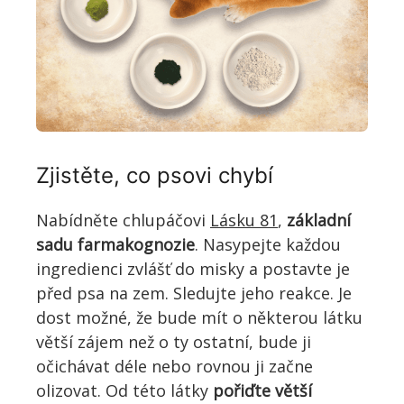
Zjistěte, co psovi chybí
Nabídněte chlupáčovi
Lásku 81
,
základní
sadu farmakognozie
. Nasypejte každou
ingredienci zvlášť do misky a postavte je
před psa na zem. Sledujte jeho reakce. Je
dost možné, že bude mít o některou látku
větší zájem než o ty ostatní, bude ji
očichávat déle nebo rovnou ji začne
olizovat. Od této látky
pořiďte větší