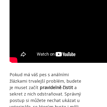
Pokud má váš pes s análními
žlázkami trvalejší problém, budete
je muset začít
pravidelně čistit
a
sekret z nich odstraňovat. Správný
postup si můžete nechat ukázat u
veterináře, se kterým byste i měli