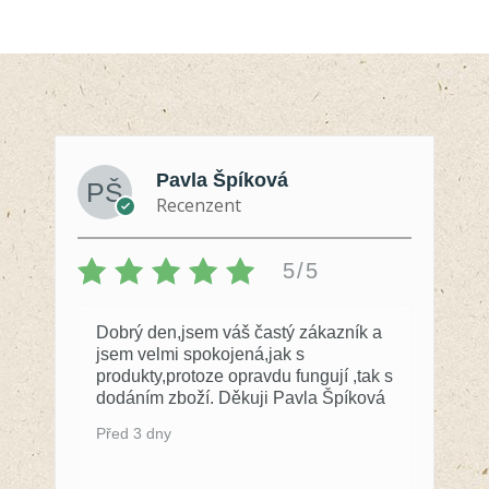
Pavla Špíková
Recenzent
5/5
Dobrý den,jsem váš častý zákazník a
jsem velmi spokojená,jak s
produkty,protoze opravdu fungují ,tak s
dodáním zboží. Děkuji Pavla Špíková
Před 3 dny