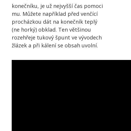
konečníku, je už nejvyšší čas pomoci
mu. Můžete například před venčící
procházkou dát na konečník teplý
(ne horký) obklad. Ten většinou
rozehřeje tukový špunt ve vývodech
žlázek a při kálení se obsah uvolní.