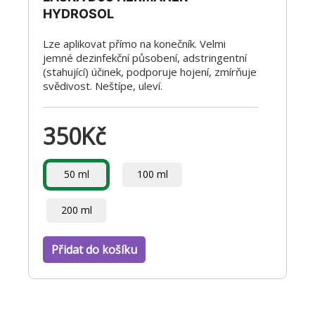
HYDROSOL
Lze aplikovat přímo na konečník. Velmi
jemné dezinfekční působení, adstringentní
(stahující) účinek, podporuje hojení, zmírňuje
svědivost. Neštípe, uleví.
350
Kč
50 ml
100 ml
200 ml
Přidat do košíku