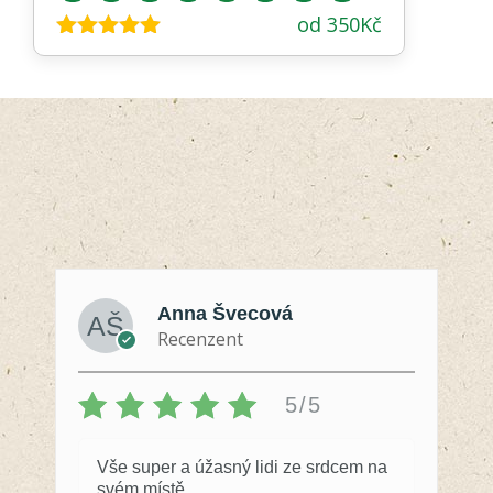
od
350
Kč
Hodnocení
4.88
z 5
Anna Švecová
Recenzent
5/5
Vše super a úžasný lidi ze srdcem na
svém místě