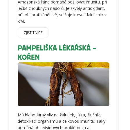
Amazonská liána pomáhá posilovat imunitu, při
léčbě zhoubných nádorů. Je skvělý antioxidant,
působí protizánětlivě, snižuje krevní tlak i cukr v
krvi,
ZJISTIT VÍCE
PAMPELIŠKA LÉKAŘSKÁ –
KOŘEN
Má blahodárný vliv na žaludek, játra, žlučník,
detoxikaci organismu a celkovou imunitu. Taky
pomáhá při ledvinových problémech a