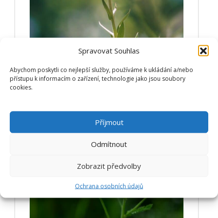
Spravovat Souhlas
Abychom poskytli co nejlepší služby, používáme k ukládání a/nebo
Podporuje funkci jater, harmonizuje trávení,
přístupu k informacím o zařízení, technologie jako jsou soubory
desinfikuje, detoxikuje. Přidává se i do čajových
cookies.
směsí při nachlazení.
ZJISTIT VÍCE
Příjmout
ŘEBŘÍČEK OBECNÝ
Odmítnout
Zobrazit předvolby
Ochrana osobních údajů