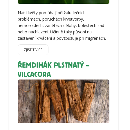
Nať i květy pomáhají při žaludečních
problémech, poruchách krvetvorby,
hemoroidech, zánětech dělohy, bolestech zad
nebo nachlazení. Účinně taky působí na
zastavení krvácení a povzbuzuje při migrénách.
ZJISTIT VÍCE
ŘEMDIHÁK PLSTNATÝ –
VILCACORA