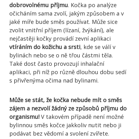
dobrovolnému příjmu
. Kočka po analýze
očicháním sama zvolí, jakým způsobem a v
jaké míře bude směs používat. Může sice
zvolit vnitřní příjem (lízaní, žvýkání), ale
nejčastěji kočky provádí zevní aplikaci
vtíráním do kožichu a srsti
, kde se válí v
bylinách nebo se o ně třou částmi těla.
Také dost často provozují inhalační
aplikaci, při níž po různě dlouhou dobu sedí
s přivřenýma očima nad bylinami.
Může se stát, že kočka nebude mít o směs
zájem a nezvolí žádný ze způsobů příjmu do
organismu!
V takovém případě není možné
bylinnou směs kočce jakkoliv nutit nebo ji
podávat bez vědomí a svolení zvířete.