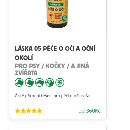
LÁSKA 05 PÉČE O OČI A OČNÍ
OKOLÍ
PRO PSY / KOČKY / A JINÁ
ZVÍŘATA
Čistě přírodní řešení pro péči o oči zvířat
od
360
Kč
Hodnocení
4.81
z 5