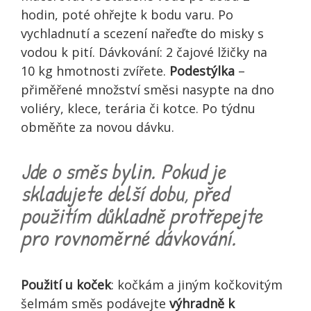
hodin, poté ohřejte k bodu varu. Po
vychladnutí a scezení nařeďte do misky s
vodou k pití. Dávkování: 2 čajové lžičky na
10 kg hmotnosti zvířete.
Podestýlka
–
přiměřené množství směsi nasypte na dno
voliéry, klece, terária či kotce. Po týdnu
obměňte za novou dávku.
Jde o směs bylin. Pokud je
skladujete delší dobu, před
použitím důkladně protřepejte
pro rovnoměrné dávkování.
Použití u koček
: kočkám a jiným kočkovitým
šelmám směs podávejte
výhradně k