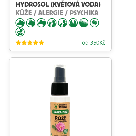
HYDROSOL (KVĚTOVÁ VODA)
KŮŽE / ALERGIE / PSYCHIKA
od
350
Kč
Hodnocení
4.79
z 5