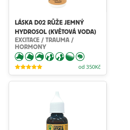
LÁSKA D02 RŮŽE JEMNÝ
HYDROSOL (KVĚTOVÁ VODA)
EXCITACE / TRAUMA /
HORMONY
od
350
Kč
Hodnocení
4.89
z 5