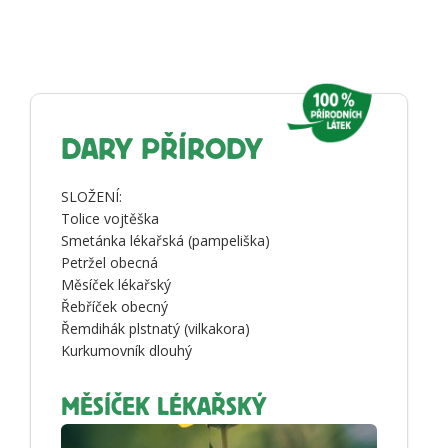
DARY PŘÍRODY
SLOŽENÍ:
Tolice vojtěška
Smetánka lékařská (pampeliška)
Petržel obecná
Měsíček lékařský
Řebříček obecný
Řemdihák plstnatý (vilkakora)
Kurkumovník dlouhý
MĚSÍČEK LÉKAŘSKÝ