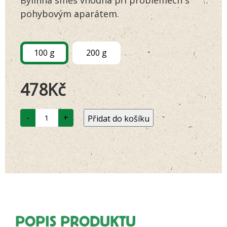
zákazníků
pohybovým aparátem.
100 g
200 g
478
Kč
LÁSKA
-
+
Přidat do košíku
B41
ARTRITIDA-
SVALY-
ŠLACHY
množství
POPIS PRODUKTU