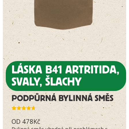
LÁSKA B41 ARTRITIDA,
SVALY, ŠLACHY
PODPŮRNÁ BYLINNÁ SMĚS
Hodnoceno
11
OD
478
Kč
4.64
z 5
na základě
Bylinná směs vhodná při problémech s
hodnocení