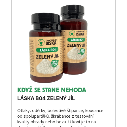
KDYŽ SE STANE NEHODA
LÁSKA B04 ZELENÝ JÍL
Otlaky, oděrky, bolestivé štípance, kousance
od spoluparťáků, škrábance z testování
kvality ohrady nebo boxu. U koní je to na