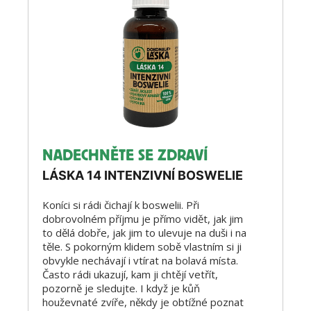
NADECHNĚTE SE ZDRAVÍ
LÁSKA 14 INTENZIVNÍ BOSWELIE
Koníci si rádi čichají k boswelii. Při
dobrovolném příjmu je přímo vidět, jak jim
to dělá dobře, jak jim to ulevuje na duši i na
těle. S pokorným klidem sobě vlastním si ji
obvykle nechávají i vtírat na bolavá místa.
Často rádi ukazují, kam ji chtějí vetřít,
pozorně je sledujte. I když je kůň
houževnaté zvíře, někdy je obtížné poznat