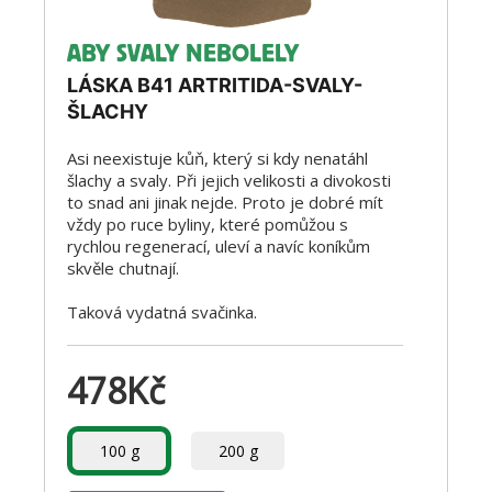
ABY SVALY NEBOLELY
LÁSKA B41 ARTRITIDA-SVALY-
ŠLACHY
Asi neexistuje kůň, který si kdy nenatáhl
šlachy a svaly. Při jejich velikosti a divokosti
to snad ani jinak nejde. Proto je dobré mít
vždy po ruce byliny, které pomůžou s
rychlou regenerací, uleví a navíc koníkům
skvěle chutnají.
Taková vydatná svačinka.
478
Kč
100 g
200 g