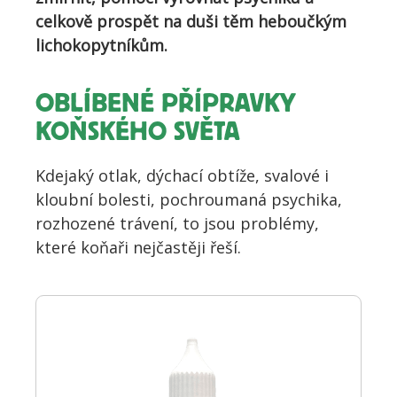
celkově prospět na duši těm heboučkým
lichokopytníkům.
OBLÍBENÉ PŘÍPRAVKY
KOŇSKÉHO SVĚTA
Kdejaký otlak, dýchací obtíže, svalové i
kloubní bolesti, pochroumaná psychika,
rozhozené trávení, to jsou problémy,
které koňaři nejčastěji řeší.