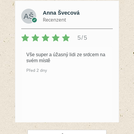
Anna Švecová
Recenzent
5/5
Vše super a úžasný lidi ze srdcem na
svém místě
Před 2 dny