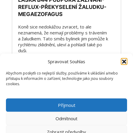
REFLUX-PŘEKYSELENÍ ŽALUDKU-
MEGAEZOFAGUS
Koně sice nedokážou zvracet, to ale
neznamená, že nemají problémy s trávením
a žaludkem. Tato směs bylinek jim pomůže k
rychlému zklidnění, uleví a pohladí také po
duši.
Spravovat Souhlas
Uvidíte, jak mu bude chutnat.
Abychom poskytli co nejlepší služby, používáme k ukládání a/nebo
přístupu k informacím o zařízení, technologie jako jsou soubory
614
Kč
cookies.
100 g
200 g
Příjmout
Přidat do košíku
Odmítnout
Zobrazit předvolby