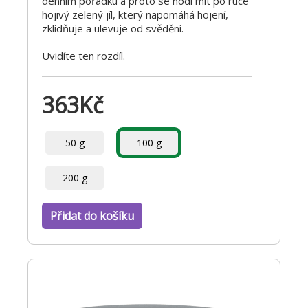
denním pořádku a proto se hodí mít po ruce
hojivý zelený jíl, který napomáhá hojení,
zklidňuje a ulevuje od svědění.
Uvidíte ten rozdíl.
363
Kč
50 g
100 g
200 g
Přidat do košíku