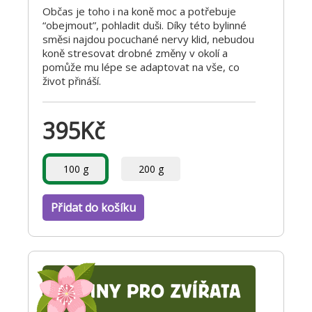
Občas je toho i na koně moc a potřebuje
“obejmout”, pohladit duši. Díky této bylinné
směsi najdou pocuchané nervy klid, nebudou
koně stresovat drobné změny v okolí a
pomůže mu lépe se adaptovat na vše, co
život přináší.
395
Kč
100 g
200 g
Přidat do košíku
SLEVA!