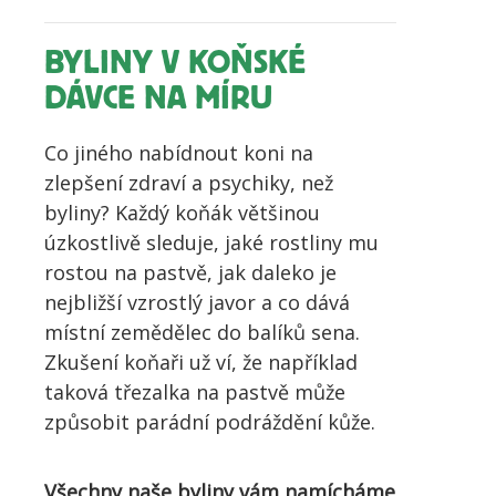
BYLINY V KOŇSKÉ
DÁVCE NA MÍRU
Co jiného nabídnout koni na
zlepšení zdraví a psychiky, než
byliny? Každý koňák většinou
úzkostlivě sleduje, jaké rostliny mu
rostou na pastvě, jak daleko je
nejbližší vzrostlý javor a co dává
místní zemědělec do balíků sena.
Zkušení koňaři už ví, že například
taková třezalka na pastvě může
způsobit parádní podráždění kůže.
Všechny naše byliny vám namícháme