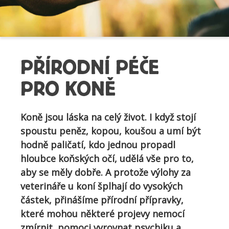
PŘÍRODNÍ PÉČE
PRO KONĚ
Koně jsou láska na celý život. I když stojí
spoustu peněz, kopou, koušou a umí být
hodně paličatí, kdo jednou propadl
hloubce koňských očí, udělá vše pro to,
aby se měly dobře. A protože výlohy za
veterináře u koní šplhají do vysokých
částek, přinášíme přírodní přípravky,
které mohou některé projevy nemocí
zmírnit, pomoci vyrovnat psychiku a