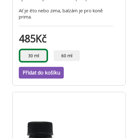
Ať je éto nebo zima, balzám je pro koně
prima.
485
Kč
30 ml
60 ml
Přidat do košíku