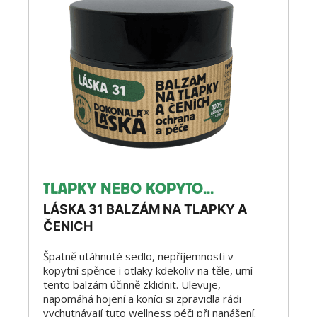
TLAPKY NEBO KOPYTO...
LÁSKA 31 BALZÁM NA TLAPKY A
ČENICH
Špatně utáhnuté sedlo, nepříjemnosti v
kopytní spěnce i otlaky kdekoliv na těle, umí
tento balzám účinně zklidnit. Ulevuje,
napomáhá hojení a koníci si zpravidla rádi
vychutnávají tuto wellness péči při nanášení.