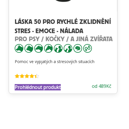
LÁSKA 50 PRO RYCHLÉ ZKLIDNĚNÍ
STRES - EMOCE - NÁLADA
PRO PSY / KOČKY / A JINÁ ZVÍŘATA
Pomoc ve vypjatých a stresových situacích
Hodnocení
od
489
Kč
Prohlédnout produkt
4.34
z 5