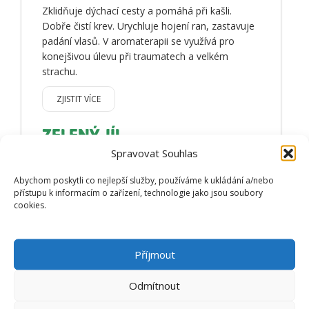
Zklidňuje dýchací cesty a pomáhá při kašli.
Dobře čistí krev. Urychluje hojení ran, zastavuje
padání vlasů. V aromaterapii se využívá pro
konejšivou úlevu při traumatech a velkém
strachu.
ZJISTIT VÍCE
ZELENÝ JÍL
Spravovat Souhlas
Abychom poskytli co nejlepší služby, používáme k ukládání a/nebo
přístupu k informacím o zařízení, technologie jako jsou soubory
cookies.
Příjmout
Detoxikuje, čistí a zklidňuje pleť, má
Odmítnout
antibakteriální vlastnosti. Urychluje hojení,
zklidňuje svědění, zpomaluje stárnutí.