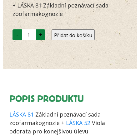
zákazníků
+ LÁSKA 81 Základní poznávací sada
zoofarmakognozie
LÁSKA
-
+
Přidat do košíku
82
Rozšířená
sada
zoofarmakognozie
množství
POPIS PRODUKTU
LÁSKA 81
Základní poznávací sada
zoofarmakognozie +
LÁSKA 52
Viola
odorata pro konejšivou úlevu.