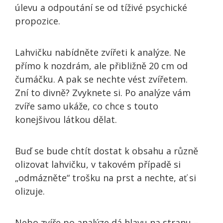
úlevu a odpoutání se od tíživé psychické
propozice.
Lahvičku nabídněte zvířeti k analýze. Ne
přímo k nozdrám, ale přibližně 20 cm od
čumáčku. A pak se nechte vést zvířetem.
Zní to divně? Zvyknete si. Po analýze vám
zvíře samo ukáže, co chce s touto
konejšivou látkou dělat.
Buď se bude chtít dostat k obsahu a různě
olizovat lahvičku, v takovém případě si
„odmázněte“ trošku na prst a nechte, ať si
olizuje.
Nebo zvíře po analýze dá hlavu na stranu –