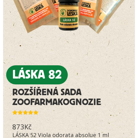
LÁSKA 82
ROZŠÍŘENÁ SADA
ZOOFARMAKOGNOZIE
Hodnoceno
5
873
Kč
5.00
z 5 na
základě
LÁSKA 52 Viola odorata absolue 1 ml
hodnocení