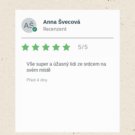
Anna Švecová
Recenzent
5/5
Vše super a úžasný lidi ze srdcem na
svém místě
Před 4 dny