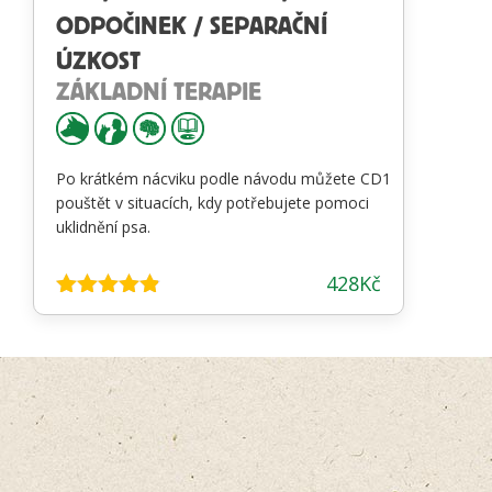
ODPOČINEK / SEPARAČNÍ
ÚZKOST
ZÁKLADNÍ TERAPIE
Po krátkém nácviku podle návodu můžete CD1
pouštět v situacích, kdy potřebujete pomoci
uklidnění psa.
428
Kč
Hodnocení
4.78
z 5