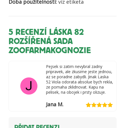
Doba použitelnosti:
viz etiketa
5 RECENZÍ
LÁSKA 82
ROZŠÍŘENÁ SADA
ZOOFARMAKOGNOZIE
Pejsek si zatim nevybral zadny
pripravek, ale zkusime jeste jednou,
az se poradne zabydli. Jinak Laska
J
52 Viola odorata absolue bych rekla,
ze pomaha zklidnovat. Kapu na
pelisek, na obojek i prsty olizuje.
Jana M.
Hodnocení
5
z 5
PŘIDAT RECENZI