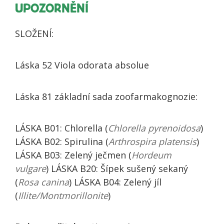
UPOZORNĚNÍ
SLOŽENÍ:
Láska 52 Viola odorata absolue
Láska 81 základní sada zoofarmakognozie:
LÁSKA B01: Chlorella (
Chlorella pyrenoidosa
)
LÁSKA B02: Spirulina (
Arthrospira platensis
)
LÁSKA B03: Zelený ječmen (
Hordeum
vulgare
) LÁSKA B20: Šípek sušený sekaný
(
Rosa canina
) LÁSKA B04: Zelený jíl
(
Illite/Montmorillonite
)