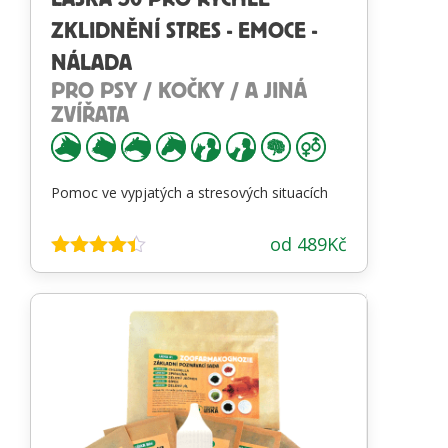
ZKLIDNĚNÍ STRES - EMOCE -
NÁLADA
PRO PSY / KOČKY / A JINÁ
ZVÍŘATA
Pomoc ve vypjatých a stresových situacích
od
489
Kč
Hodnocení
4.34
z 5