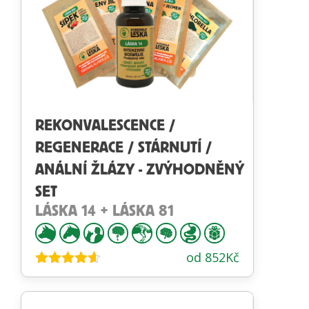
REKONVALESCENCE /
REGENERACE / STÁRNUTÍ /
ANÁLNÍ ŽLÁZY - ZVÝHODNĚNÝ
SET
LÁSKA 14 + LÁSKA 81
od
852
Kč
Hodnocení
4.53
z 5