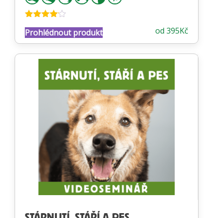
Hodnocení
od
395
Kč
Prohlédnout produkt
4.06
z 5
STÁRNUTÍ, STÁŘÍ A PES