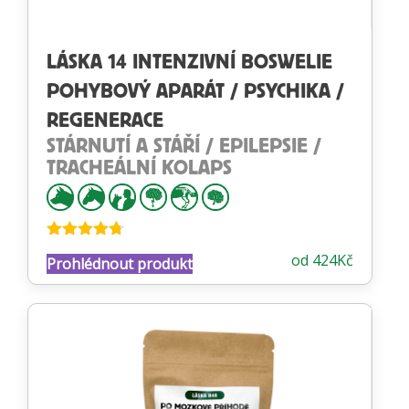
LÁSKA 14 INTENZIVNÍ BOSWELIE
POHYBOVÝ APARÁT / PSYCHIKA /
REGENERACE
STÁRNUTÍ A STÁŘÍ / EPILEPSIE /
TRACHEÁLNÍ KOLAPS
Hodnocení
od
424
Kč
Prohlédnout produkt
4.68
z 5