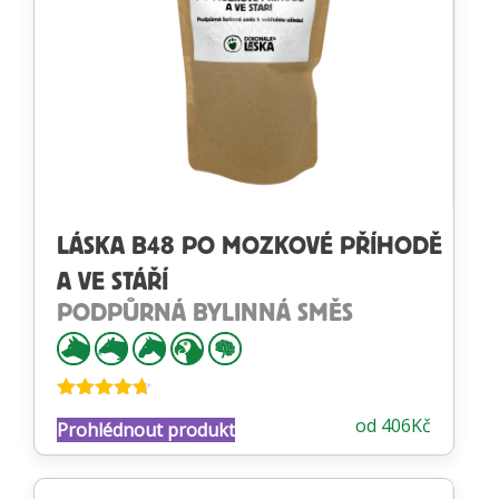
LÁSKA B48 PO MOZKOVÉ PŘÍHODĚ
A VE STÁŘÍ
PODPŮRNÁ BYLINNÁ SMĚS
Hodnocení
od
406
Kč
Prohlédnout produkt
4.65
z 5