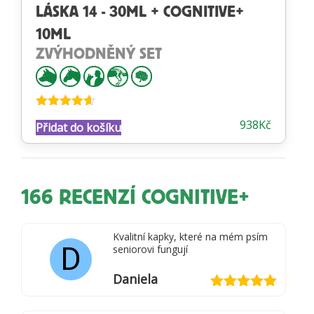
LÁSKA 14 - 30ML + COGNITIVE+
10ML
ZVÝHODNĚNÝ SET
Hodnocení
938
Kč
Přidat do košíku
4.58
z 5
166 RECENZÍ
COGNITIVE+
Kvalitní kapky, které na mém psím
D
seniorovi fungují
Daniela
Hodnocení
5
z 5