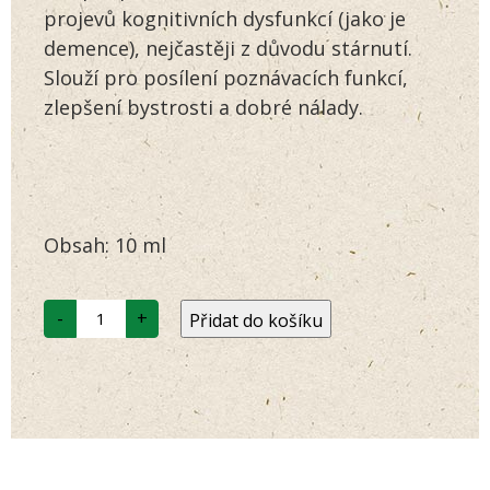
zákazníků
projevů kognitivních dysfunkcí (jako je
demence), nejčastěji z důvodu stárnutí.
Slouží pro posílení poznávacích funkcí,
zlepšení bystrosti a dobré nálady.
Obsah: 10 ml
COGNITIVE+
-
+
Přidat do košíku
množství