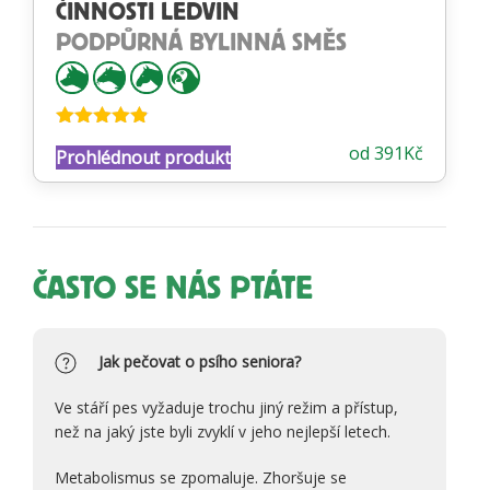
ČINNOSTI LEDVIN
PODPŮRNÁ BYLINNÁ SMĚS
Hodnocení
od
391
Kč
Prohlédnout produkt
4.82
z 5
ČASTO SE NÁS PTÁTE
Jak pečovat o psího seniora?
Ve stáří pes vyžaduje trochu jiný režim a přístup,
než na jaký jste byli zvyklí v jeho nejlepší letech.
Metabolismus se zpomaluje. Zhoršuje se