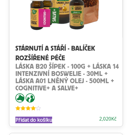
STÁRNUTÍ A STÁŘÍ - BALÍČEK
ROZŠÍŘENÉ PÉČE
LÁSKA B20 ŠÍPEK - 100G + LÁSKA 14
INTENZIVNÍ BOSWELIE - 30ML +
LÁSKA A01 LNĚNÝ OLEJ - 500ML +
COGNITIVE+ A SALVE+
Hodnocení
2,020
Kč
Přidat do košíku
4.00
z 5