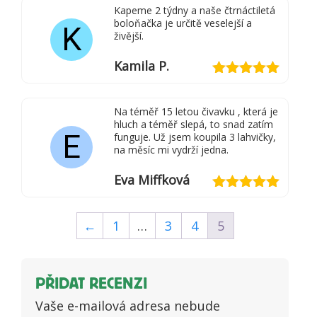
Kapeme 2 týdny a naše čtrnáctiletá
boloňačka je určitě veselejší a
K
živější.
Kamila P.
Hodnocení
5
z 5
Na téměř 15 letou čivavku , která je
hluch a téměř slepá, to snad zatím
E
funguje. Už jsem koupila 3 lahvičky,
na měsíc mi vydrží jedna.
Eva Miffková
Hodnocení
5
z 5
←
1
…
3
4
5
PŘIDAT RECENZI
Vaše e-mailová adresa nebude