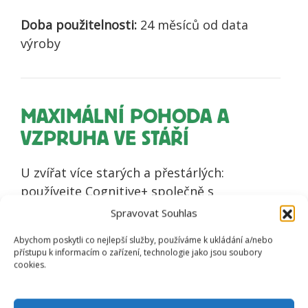
Doba použitelnosti:
24 měsíců od data
výroby
MAXIMÁLNÍ POHODA A
VZPRUHA VE STÁŘÍ
U zvířat více starých a přestárlých:
používejte Cognitive+ společně s
přípravkem Láska 14 Intenzivní boswelie
Spravovat Souhlas
pro souběžnou harmonizaci a adaptaci
Abychom poskytli co nejlepší služby, používáme k ukládání a/nebo
zvířete v daném stavu. Kombinace těchto
přístupu k informacím o zařízení, technologie jako jsou soubory
dvou čistě přírodních přípravků je pro stará
cookies.
zvířata opravdovou vzpruhou a posilou,
která respektuje možnosti a limity