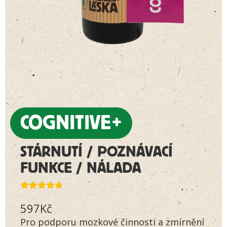
COGNITIVE+
STÁRNUTÍ / POZNÁVACÍ
FUNKCE / NÁLADA
Hodnoceno
166
597
Kč
4.66
z 5
na základě
Pro podporu mozkové činnosti a zmírnění
hodnocení