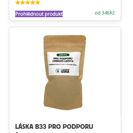
Hodnocení
od
346
Kč
Prohlédnout produkt
4.88
z 5
LÁSKA B33 PRO PODPORU