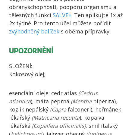
obranyschopnosti, podporu organismu a
tělesných funkcí
SALVE+
. Ten aplikujte 1x až
2x týdně. Pro tento účel můžete pořídit
zvýhodněný balíček
s oběma přípravky.
UPOZORNĚNÍ
SLOŽENÍ:
Kokosový olej;
esenciální oleje: cedr atlas
(Cedrus
atlantica
), máta peprná
(Mentha
piperita),
kozlík nepálský
(Capra
falconeri), heřmánek
lékařský
(Matricaria
recutita
), kopaiva
lékařská
(Copaifera officinalis),
smil italský
(
helichrysum
), jalovec obecný
(Juniperus