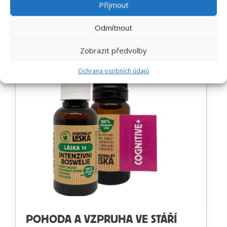
Příjmout
organismu. Proto jsou společně ve
zvýhodněném setu.
Odmítnout
Zobrazit předvolby
Ochrana osobních údajů
POHODA A VZPRUHA VE STÁŘÍ