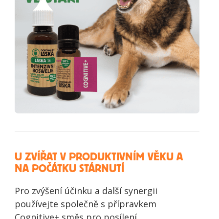
U ZVÍŘAT V PRODUKTIVNÍM VĚKU A
NA POČÁTKU STÁRNUTÍ
Pro zvýšení účinku a další synergii
používejte společně s přípravkem
Cognitive+ směs pro posílení