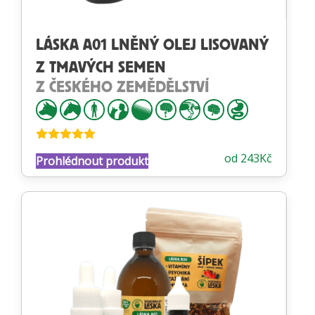
LÁSKA A01 LNĚNÝ OLEJ LISOVANÝ
Z TMAVÝCH SEMEN
Z ČESKÉHO ZEMĚDĚLSTVÍ
Hodnocení
od
243
Kč
Prohlédnout produkt
4.84
z 5