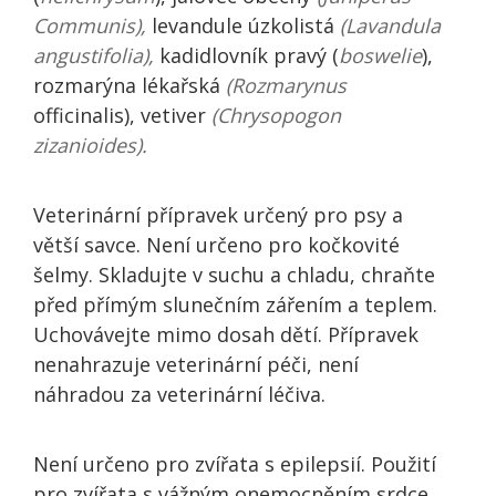
Communis),
levandule úzkolistá
(Lavandula
angustifolia),
kadidlovník pravý (
boswelie
),
rozmarýna lékařská
(Rozmarynus
officinalis), vetiver
(Chrysopogon
zizanioides).
Veterinární přípravek určený pro psy a
větší savce. Není určeno pro kočkovité
šelmy. Skladujte v suchu a chladu, chraňte
před přímým slunečním zářením a teplem.
Uchovávejte mimo dosah dětí. Přípravek
nenahrazuje veterinární péči, není
náhradou za veterinární léčiva.
Není určeno pro zvířata s epilepsií. Použití
pro zvířata s vážným onemocněním srdce,