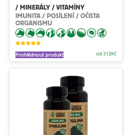
/ MINERÁLY / VITAMÍNY
IMUNITA / POSÍLENÍ / OČISTA
ORGANISMU
Hodnocení
od
313
Kč
Prohlédnout produkt
4.88
z 5