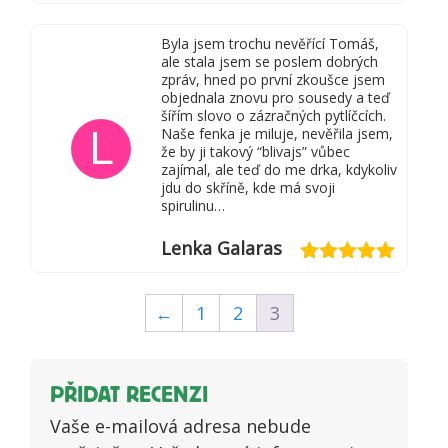
Hodnocení
1
Byla jsem trochu nevěřící Tomáš,
z
ale stala jsem se poslem dobrých
5
zpráv, hned po první zkoušce jsem
objednala znovu pro sousedy a teď
šířím slovo o zázračných pytlíčcích.
L
Naše fenka je miluje, nevěřila jsem,
že by ji takový “blivajs” vůbec
zajímal, ale teď do me drka, kdykoliv
jdu do skříně, kde má svoji
spirulinu…
Lenka Galaras
Hodnocení
5
z 5
←
1
2
3
PŘIDAT RECENZI
Vaše e-mailová adresa nebude