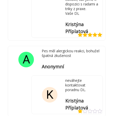
dispozici s radami a
triky z praxe.
Vaše DL
Kristýna
Příplatová
Hodnocení
5
z 5
Pes měl alergickou reakci, bohužel
A
špatná zkušenost
Anonymní
neváhejte
kontaktovat
poradnu DL.
K
Kristýna
Příplatová