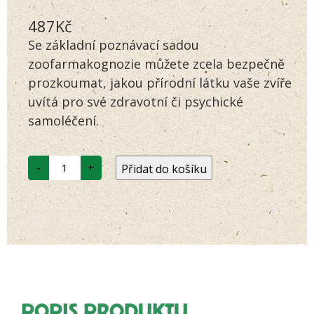
Hodnoceno
88
487
Kč
4.74
z 5
na základě
Se základní poznávací sadou
hodnocení
zákazníků
zoofarmakognozie můžete zcela bezpečně
prozkoumat, jakou přírodní látku vaše zvíře
uvítá pro své zdravotní či psychické
samoléčení.
LÁSKA
-
+
Přidat do košíku
81
ZÁKLADNÍ
POZNÁVACÍ
SADA
množství
POPIS PRODUKTU