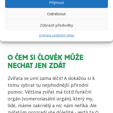
Nenahrazuje veterinární péči. Nejedná se o
Příjmout
lék.
Odmítnout
Doba použitelnosti:
18 měsíců od data
Zobrazit předvolby
výroby
Ochrana osobních údajů
O ČEM SI ČLOVĚK MŮŽE
NECHAT JEN ZDÁT
Zvířata se umí sama léčit! A dokážou si k
tomu vybrat tu nejvhodnější přírodní
pomoc. Většina zvířat má totiž funkční
orgán (vomeronasální orgán), který my,
lidé, máme zakrnělý a nic nám neříká. Ale
zvířatům prozradí vše důležité - jestli ta či