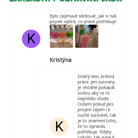
Bylo zajímavé sledovat, jak si náš
pejsek vybírá, co právě potřebuje.
K
Kristýna
Dobrý den, krásná
práce. Jen suroviny
je vhodné pokapat
vodou aby se to
neprášilo všude.
Ovšem pokud pes
projeví zájem i k
suché surovině, tak
je to znamení toho,
K
že to opravdu
potřebuje. Kdyby
cokoliv, tak jsme k