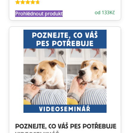
Hodnocení
od
133
Kč
Prohlédnout produkt
4.65
z 5
POZNEJTE, CO VÁŠ PES POTŘEBUJE