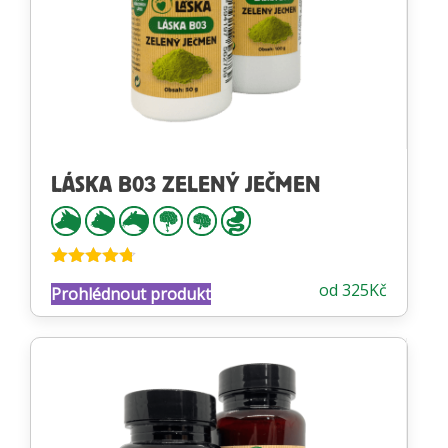
LÁSKA B03 ZELENÝ JEČMEN
Hodnocení
od
325
Kč
Prohlédnout produkt
4.67
z 5