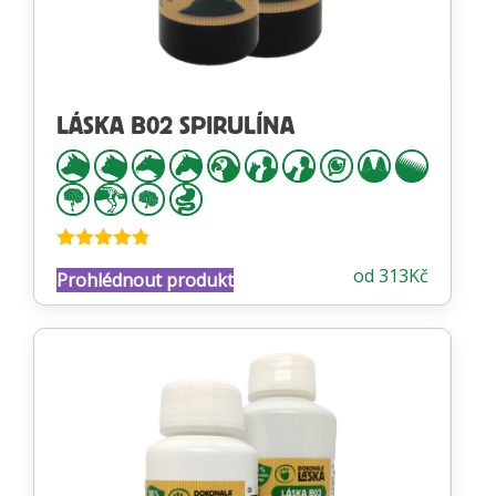
LÁSKA B02 SPIRULÍNA
Hodnocení
od
313
Kč
Prohlédnout produkt
4.77
z 5