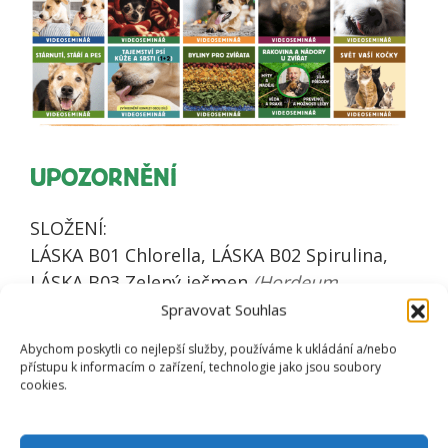
UPOZORNĚNÍ
SLOŽENÍ:
LÁSKA B01 Chlorella, LÁSKA B02 Spirulina,
LÁSKA B03 Zelený ječmen
(Hordeum
vulgare),
LÁSKA B20 Šípek sušený sekaný
Spravovat Souhlas
(Rosa canina),
LÁSKA B04 Zelený jíl.
Abychom poskytli co nejlepší služby, používáme k ukládání a/nebo
přístupu k informacím o zařízení, technologie jako jsou soubory
cookies.
Skladujte v suchu a chladu, chraňte před
přímým slunečním zářením a teplem.