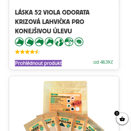
LÁSKA 52 VIOLA ODORATA
KRIZOVÁ LAHVIČKA PRO
KONEJŠIVOU ÚLEVU
Hodnocení
od
463
Kč
Prohlédnout produkt
4.47
z 5
0