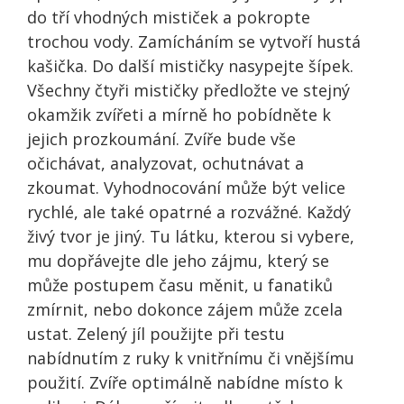
do tří vhodných mističek a pokropte
trochou vody. Zamícháním se vytvoří hustá
kašička. Do další mističky nasypejte šípek.
Všechny čtyři mističky předložte ve stejný
okamžik zvířeti a mírně ho pobídněte k
jejich prozkoumání. Zvíře bude vše
očichávat, analyzovat, ochutnávat a
zkoumat. Vyhodnocování může být velice
rychlé, ale také opatrné a rozvážné. Každý
živý tvor je jiný. Tu látku, kterou si vybere,
mu dopřávejte dle jeho zájmu, který se
může postupem času měnit, u fanatiků
zmírnit, nebo dokonce zájem může zcela
ustat. Zelený jíl použijte při testu
nabídnutím z ruky k vnitřnímu či vnějšímu
použití. Zvíře optimálně nabídne místo k