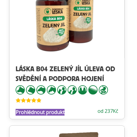
LÁSKA B04 ZELENÝ JÍL ÚLEVA OD
SVĚDĚNÍ A PODPORA HOJENÍ
Hodnocení
od
237
Kč
Prohlédnout produkt
4.83
z 5