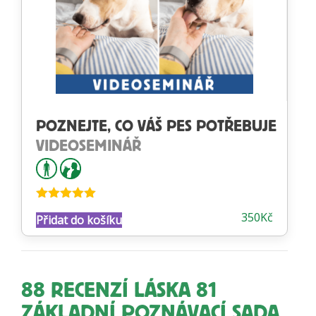
POZNEJTE, CO VÁŠ PES POTŘEBUJE
VIDEOSEMINÁŘ
Hodnocení
350
Kč
Přidat do košíku
5.00
z 5
88 RECENZÍ
LÁSKA 81
ZÁKLADNÍ POZNÁVACÍ SADA