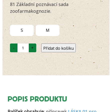
zákazníků
81 Základní poznávací sada
zoofarmakognozie.
S
M
Zuby
-
+
Přidat do košíku
a
dásně
-
zvýhodněný
set
s
poznávací
sadou
množství
POPIS PRODUKTU
Balíček obsahuje
: přípravek
LÁSKA 01 pro