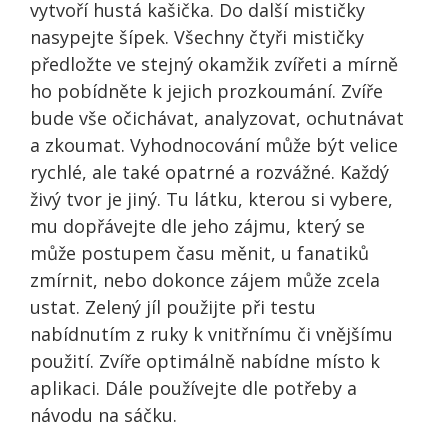
vytvoří hustá kašička. Do další mističky
nasypejte šípek. Všechny čtyři mističky
předložte ve stejný okamžik zvířeti a mírně
ho pobídněte k jejich prozkoumání. Zvíře
bude vše očichávat, analyzovat, ochutnávat
a zkoumat. Vyhodnocování může být velice
rychlé, ale také opatrné a rozvážné. Každý
živý tvor je jiný. Tu látku, kterou si vybere,
mu dopřávejte dle jeho zájmu, který se
může postupem času měnit, u fanatiků
zmírnit, nebo dokonce zájem může zcela
ustat. Zelený jíl použijte při testu
nabídnutím z ruky k vnitřnímu či vnějšímu
použití. Zvíře optimálně nabídne místo k
aplikaci. Dále používejte dle potřeby a
návodu na sáčku.