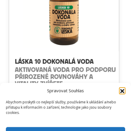
LÁSKA 10 DOKONALÁ VODA
AKTIVOVANÁ VODA PRO PODPORU
PŘIROZENÉ ROVNOVÁHY A
VITALITY ZVÍŘETE
Spravovat Souhlas
Abychom poskytli co nejlepší služby, používáme k ukládání a/nebo
přístupu k informacím o zařízení, technologie jako jsou soubory
cookies.
Hodnocení
od
245
Kč
Prohlédnout produkt
4.71
z 5