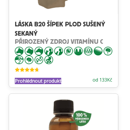
LÁSKA B20 ŠÍPEK PLOD SUŠENÝ
SEKANÝ
PŘIROZENÝ ZDROJ VITAMÍNU C
Hodnocení
od
133
Kč
Prohlédnout produkt
4.65
z 5