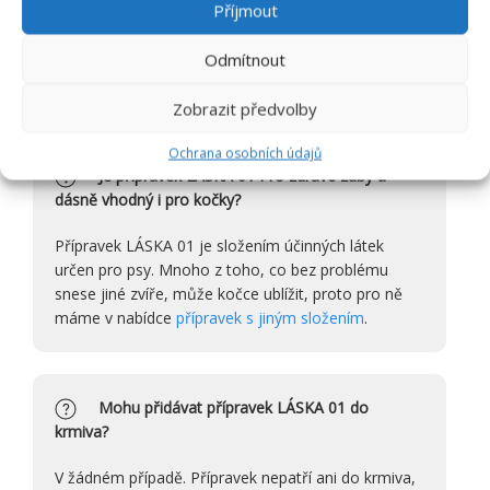
Příjmout
Odmítnout
ČASTO SE NÁS PTÁTE
Zobrazit předvolby
Ochrana osobních údajů
Je přípravek LÁSKA 01 Pro zdravé zuby a
dásně vhodný i pro kočky?
Přípravek LÁSKA 01 je složením účinných látek
určen pro psy. Mnoho z toho, co bez problému
snese jiné zvíře, může kočce ublížit, proto pro ně
máme v nabídce
přípravek s jiným složením
.
Mohu přidávat přípravek LÁSKA 01 do
krmiva?
V žádném případě. Přípravek nepatří ani do krmiva,