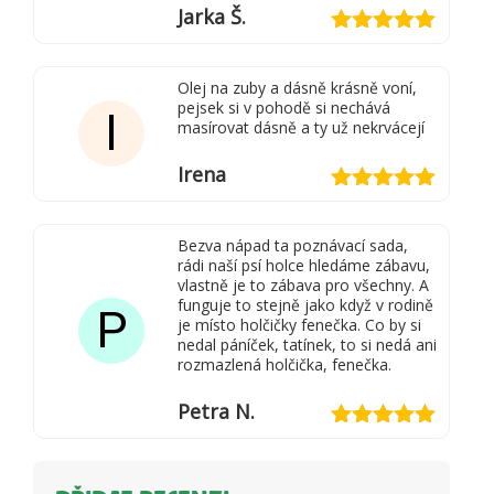
Jarka Š.
Hodnocení
5
z 5
Olej na zuby a dásně krásně voní,
pejsek si v pohodě si nechává
I
masírovat dásně a ty už nekrvácejí
Irena
Hodnocení
5
z 5
Bezva nápad ta poznávací sada,
rádi naší psí holce hledáme zábavu,
vlastně je to zábava pro všechny. A
funguje to stejně jako když v rodině
P
je místo holčičky fenečka. Co by si
nedal páníček, tatínek, to si nedá ani
rozmazlená holčička, fenečka.
Petra N.
Hodnocení
5
z 5