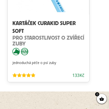
KARTÁČEK CURAKID SUPER
SOFT
PRO STAROSTLIVOST O ZVÍŘECÍ
ZUBY
Jednoduchá péče o psí zuby
133
Kč
Hodnocení
4.78
z 5
0