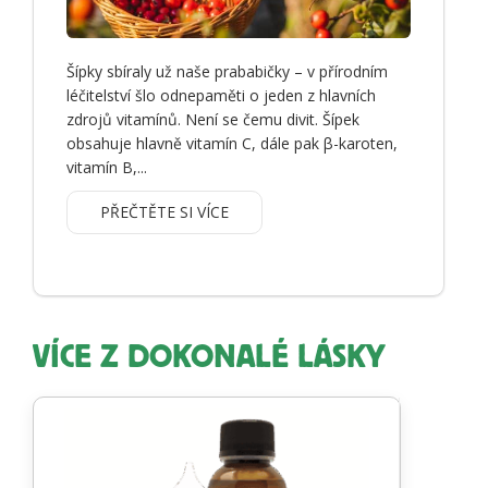
Šípky sbíraly už naše prababičky – v přírodním
léčitelství šlo odnepaměti o jeden z hlavních
zdrojů vitamínů. Není se čemu divit. Šípek
obsahuje hlavně vitamín C, dále pak β-karoten,
vitamín B,...
PŘEČTĚTE SI VÍCE
VÍCE Z DOKONALÉ LÁSKY