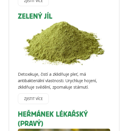
ZJISTIT VÍCE
ZELENÝ JÍL
Detoxikuje, čistí a zklidňuje pleť, má
antibakteriální vlastnosti. Urychluje hojení,
zklidňuje svědění, zpomaluje stárnutí.
ZJISTIT VÍCE
HEŘMÁNEK LÉKAŘSKÝ
(PRAVÝ)