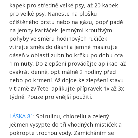
kapek pro středně velké psy, až 20 kapek
pro velké psy. Naneste na plošku
očištěného prstu nebo na gázu, popřípadě
na jemný kartáček. Jemnými krouživými
pohyby ve směru hodinových ručiček
vtírejte směs do dásní a jemně masírujte
dáseň v oblasti zubního krčku po dobu cca
1 minuty. Do zlepšení provádějte aplikaci až
dvakrát denně, optimálně 2 hodiny před
nebo po krmení. Až dojde ke zlepšení stavu
v tlamě zvířete, aplikujte přípravek 1x až 3x
týdně. Pouze pro vnější použití.
LÁSKA 81
: Spirulinu, chlorellu a zelený
ječmen vysypte do tří vhodných mističek a
pokropte trochou vody. Zamícháním se