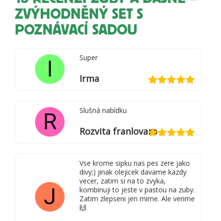
ZVÝHODNĚNÝ SET S
POZNÁVACÍ SADOU
Super
I
Irma
Hodnocení
5
z 5
Slušná nabídku
R
Rozvita franlovaro
Hodnocení
5
z 5
Vse krome sipku nas pes zere jako
divy;) jinak olejicek davame kazdy
vecer, zatim si na to zvyka,
J
kombinuji to jeste v pastou na zuby.
Zatim zlepseni jen mirne. Ale verime
🙌