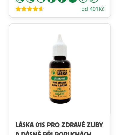
od
401
Kč
Hodnocení
4.53
z 5
LÁSKA 01S PRO ZDRAVÉ ZUBY
A DÁSNĚ PŘI PORUCHÁCH