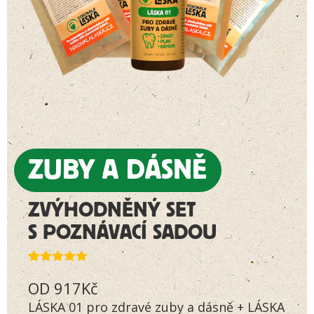
ZUBY A DÁSNĚ
ZVÝHODNĚNÝ SET
S POZNÁVACÍ SADOU
Hodnoceno
13
OD
917
Kč
5.00
z 5 na
základě
LÁSKA 01 pro zdravé zuby a dásně + LÁSKA
hodnocení