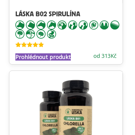
LÁSKA B02 SPIRULÍNA
Hodnocení
od
313
Kč
Prohlédnout produkt
4.77
z 5