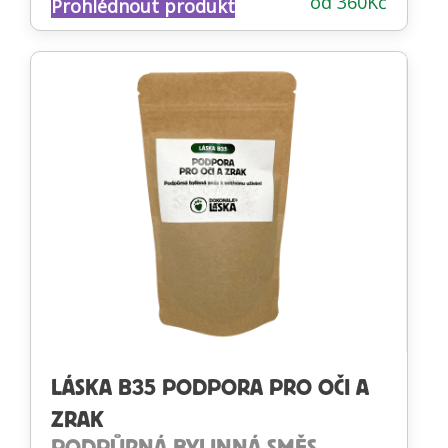
od
360
Kč
Prohlédnout produkt
4.81
z 5
LÁSKA B35 PODPORA PRO OČI A
ZRAK
PODPŮRNÁ BYLINNÁ SMĚS