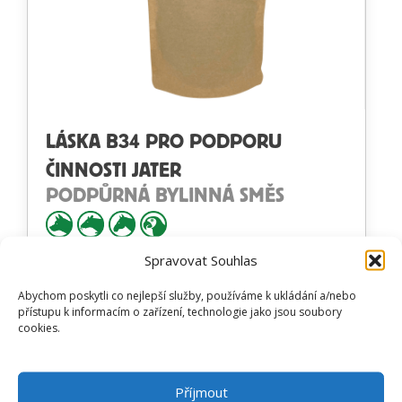
LÁSKA B34 PRO PODPORU
ČINNOSTI JATER
PODPŮRNÁ BYLINNÁ SMĚS
Spravovat Souhlas
Hodnocení
od
346
Kč
Prohlédnout produkt
Abychom poskytli co nejlepší služby, používáme k ukládání a/nebo
4.88
z 5
přístupu k informacím o zařízení, technologie jako jsou soubory
cookies.
Příjmout