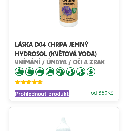
LÁSKA D04 CHRPA JEMNÝ
HYDROSOL (KVĚTOVÁ VODA)
VNÍMÁNÍ / ÚNAVA / OČI A ZRAK
Hodnocení
od
350
Kč
Prohlédnout produkt
4.88
z 5