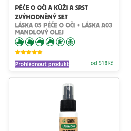
PÉČE O OČI A KŮŽI A SRST
ZVÝHODNĚNÝ SET
LÁSKA 05 PÉČE O OČI + LÁSKA A03
MANDLOVÝ OLEJ
Hodnocení
od
518
Kč
Prohlédnout produkt
4.73
z 5