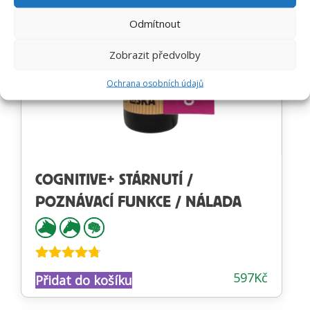
Odmítnout
Zobrazit předvolby
Ochrana osobních údajů
COGNITIVE+ STÁRNUTÍ /
POZNÁVACÍ FUNKCE / NÁLADA
Hodnocení
597
Kč
Přidat do košíku
4.66
z 5