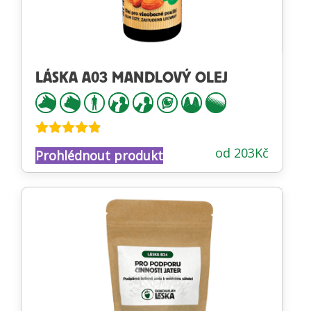
LÁSKA A03 MANDLOVÝ OLEJ
Hodnocení
od
203
Kč
Prohlédnout produkt
4.81
z 5