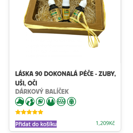
LÁSKA 90 DOKONALÁ PÉČE - ZUBY,
UŠI, OČI
DÁRKOVÝ BALÍČEK
Hodnocení
1,209
Kč
Přidat do košíku
5.00
z 5