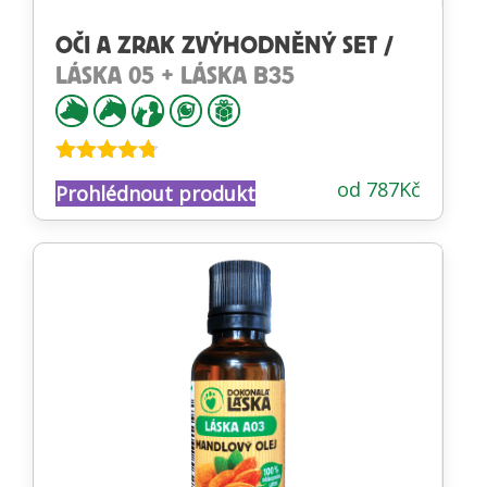
OČI A ZRAK ZVÝHODNĚNÝ SET /
LÁSKA 05 + LÁSKA B35
Hodnocení
od
787
Kč
Prohlédnout produkt
4.70
z 5