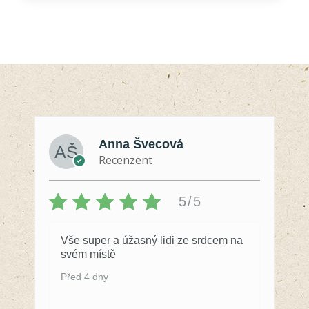
Anna Švecová
Recenzent
5/5
Vše super a úžasný lidi ze srdcem na
svém místě
Před 4 dny