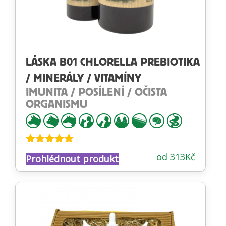
LÁSKA B01 CHLORELLA PREBIOTIKA
/ MINERÁLY / VITAMÍNY
IMUNITA / POSÍLENÍ / OČISTA
ORGANISMU
Hodnocení
od
313
Kč
Prohlédnout produkt
4.88
z 5