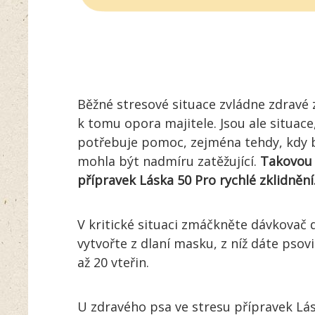
Běžné stresové situace zvládne zdravé z
k tomu opora majitele. Jsou ale situace,
potřebuje pomoc, zejména tehdy, kdy b
mohla být nadmíru zatěžující.
Takovou 
přípravek Láska 50 Pro rychlé zklidnění
V kritické situaci zmáčkněte dávkovač d
vytvořte z dlaní masku, z níž dáte psov
až 20 vteřin.
U zdravého psa ve stresu přípravek Lás