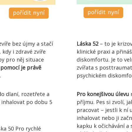
víře bez újmy a stačí
Láska 52
– to je krizo
 kdy i zdravé zvíře
klinické praxi a přiná
y pro něj situace
diskomfortu. Je to ve
pomocí je právě
zvířata s posttrauma
.
psychickém diskomfo
o dlaní, rozetřete a
Pro konejšivou úlevu
n
i inhalovat po dobu 5
příjmu. Pes si zvolí,
pracovat – jestli k n
inhalovat nebo ji zač
kapku k očichávání a 
ka 50 Pro rychlé