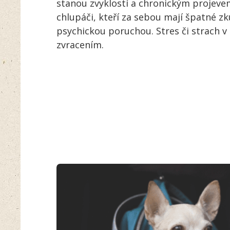
stanou zvyklostí a chronickým projevem
chlupáči, kteří za sebou mají špatné z
psychickou poruchou. Stres či strach v
zvracením.