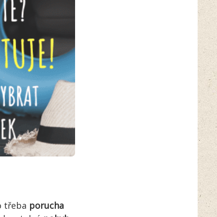
o třeba
porucha