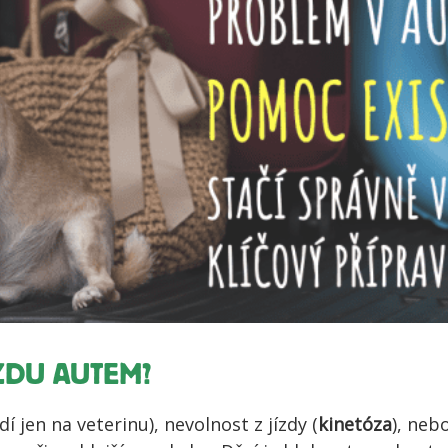
ÍZDU AUTEM?
dí jen na veterinu), nevolnost z jízdy (
kinetóza
), neb