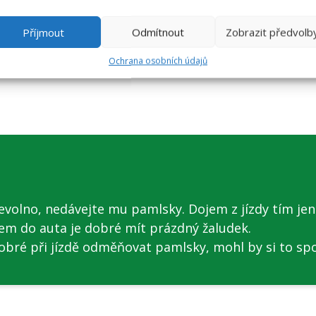
á s pozitivním cílem
, aby se pes naučil na auto příšt
Příjmout
Odmítnout
Zobrazit předvolb
Ochrana osobních údajů
evolno, nedávejte mu pamlsky. Dojem z jízdy tím jen
pem do auta je dobré mít prázdný žaludek.
 dobré při jízdě odměňovat pamlsky, mohl by si to sp