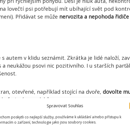
y při rychlejším pohybu. Děsí je hluk auta, nekont
na lovečtí psi potřebují mít ubíhající svět pod kontr
lemeni). Přidávat se může
nervozita a nepohoda řidiče
s autem v klidu seznámit. Zkrátka je lidé naloží, z
a neukážou psovi nic pozitivního. I u starších parťák
šenost.
ran, otevřené, například stojící na dvoře,
dovolte mu
 kufru) pár pamlsků.
Spravovat Souhlas
kejte ho na klec nejprve mimo auto
. Dovnitř ho láke
ním klec zavřete a hned mu dovolte zase vystoupit, 
chom poskytli co nejlepší služby, používáme k ukládání a/nebo přístupu k
ormacím o zařízení, technologie jako jsou soubory cookies.
psa při pobytu v autě třeba
hračkou
.