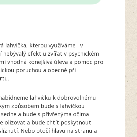
vá lahvička, kterou využíváme i v
ší nebývalý efekt u zvířat v psychickém
lmi vhodná konejšivá úleva a pomoc pro
tickou poruchou a obecně při
rtu.
abídneme lahvičku k dobrovolnému
 jakým způsobem bude s lahvičkou
í usedne a bude s přivřenýma očima
ne olizovat a bude chtít poskytnout
slíznutí. Nebo otočí hlavu na stranu a