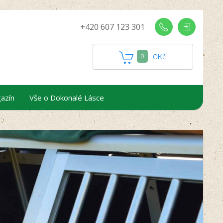
+420 607 123 301
0
Kč
0
azín
Vše o Dokonalé Lásce