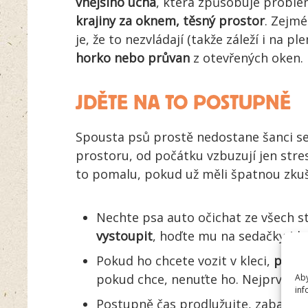
vnějšího ucha
, která způsobuje problém
krajiny za oknem, těsný prostor
. Zejmé
je, že to nezvládají (takže záleží i na p
horko nebo průvan
z otevřených oken.
JDĚTE NA TO POSTUPNĚ
Spousta psů prostě nedostane šanci se 
prostoru, od počátku vzbuzují jen stres 
to pomalu, pokud už měli špatnou zku
Nechte psa auto očichat ze všech st
vystoupit
, hoďte mu na sedačky (do
Pokud ho chcete vozit v kleci,
přivy
pokud chce, nenuťte ho. Nejprve za 
Aby
inf
Postupně čas prodlužujte, zabavte 