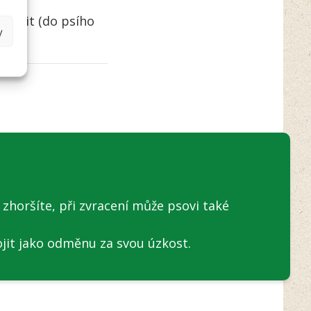
ě těšit (do psího
y
 zhoršíte, při zvracení může psovi také
ojit jako odměnu za svou úzkost.