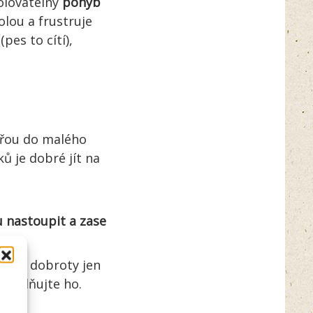
rolovatelný
pohyb
olou a frustruje
(pes to cítí),
avřou do malého
ů je dobré jít na
 nastoupit a zase
jte na dobroty jen
uklidňujte ho.