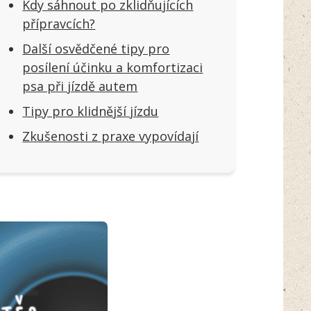
Kdy sáhnout po zklidňujících
přípravcích?
Další osvědčené tipy pro
posílení účinku a komfortizaci
psa při jízdě autem
Tipy pro klidnější jízdu
Zkušenosti z praxe vypovídají