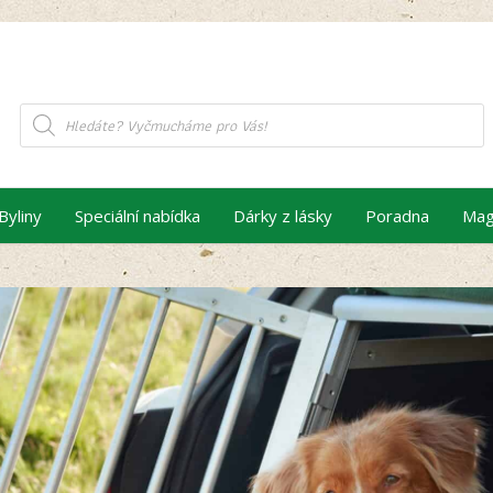
Products
search
Byliny
Speciální nabídka
Dárky z lásky
Poradna
Mag