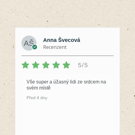
Anna Švecová
Recenzent
5/5
Vše super a úžasný lidi ze srdcem na
svém místě
Před 4 dny