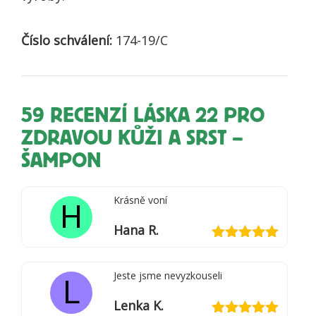
Číslo schválení:
174-19/C
59 RECENZÍ
LÁSKA 22 PRO
ZDRAVOU KŮŽI A SRST –
ŠAMPON
Krásně voní
H
Hana R.
Hodnocení
5
z 5
Jeste jsme nevyzkouseli
L
Lenka K.