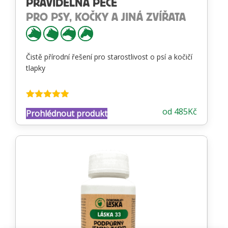
PRAVIDELNÁ PÉČE
PRO PSY, KOČKY A JINÁ ZVÍŘATA
Čistě přírodní řešení pro starostlivost o psí a kočičí
tlapky
Hodnocení
od
485
Kč
Prohlédnout produkt
4.87
z 5