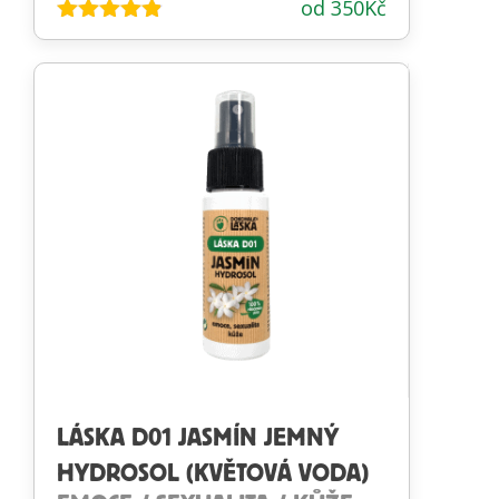
od
350
Kč
Hodnocení
4.79
z 5
LÁSKA D01 JASMÍN JEMNÝ
HYDROSOL (KVĚTOVÁ VODA)