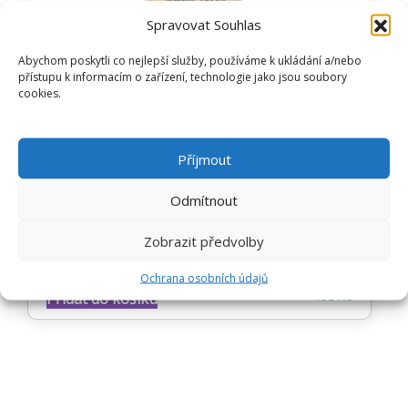
Spravovat Souhlas
Abychom poskytli co nejlepší služby, používáme k ukládání a/nebo
přístupu k informacím o zařízení, technologie jako jsou soubory
cookies.
LÁSKA 33 PODPŮRNÝ ZÁSYP DO
Příjmout
PŘÍRODY ČISTĚ PŘÍRODNÍ ZÁSYP
Odmítnout
PRO PSY A KONĚ
Zobrazit předvolby
Ochrana osobních údajů
Hodnocení
483
Kč
Přidat do košíku
4.63
z 5