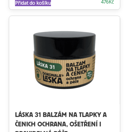
476
Kč
Přidat do košíku
4.67
z 5
LÁSKA 31 BALZÁM NA TLAPKY A
ČENICH OCHRANA, OŠETŘENÍ I