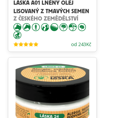
LÁSKA A01 LNĚNÝ OLEJ
LISOVANÝ Z TMAVÝCH SEMEN
Z ČESKÉHO ZEMĚDĚLSTVÍ
od
243
Kč
Hodnocení
4.84
z 5