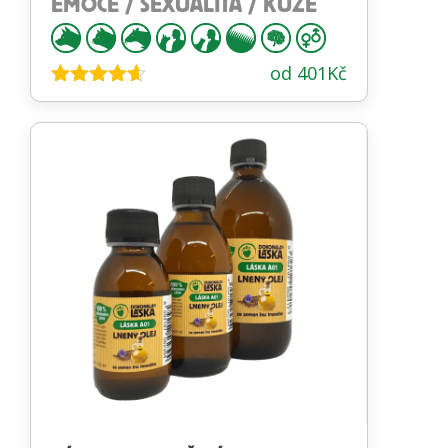
EMOCE / SEXUALITA / KŮŽE
od
401
Kč
Hodnocení
4.53
z 5