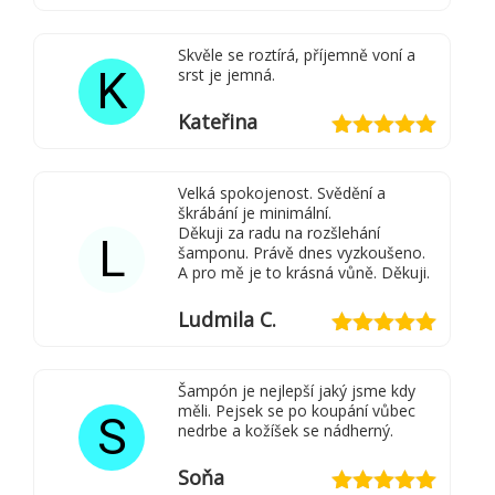
Hodnocení
5
z 5
Skvěle se roztírá, příjemně voní a
K
srst je jemná.
Kateřina
Hodnocení
5
z 5
Velká spokojenost. Svědění a
škrábání je minimální.
Děkuji za radu na rozšlehání
L
šamponu. Právě dnes vyzkoušeno.
A pro mě je to krásná vůně. Děkuji.
Ludmila C.
Hodnocení
5
z 5
Šampón je nejlepší jaký jsme kdy
měli. Pejsek se po koupání vůbec
S
nedrbe a kožíšek se nádherný.
Soňa