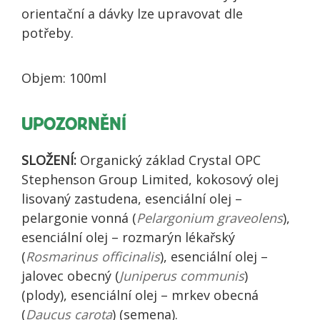
orientační a dávky lze upravovat dle
potřeby.
Objem: 100ml
UPOZORNĚNÍ
SLOŽENÍ:
Organický základ Crystal OPC
Stephenson Group Limited, kokosový olej
lisovaný zastudena, esenciální olej –
pelargonie vonná (
Pelargonium graveolens
),
esenciální olej – rozmarýn lékařský
(
Rosmarinus officinalis
), esenciální olej –
jalovec obecný (
Juniperus communis
)
(plody), esenciální olej – mrkev obecná
(
Daucus carota
) (semena).