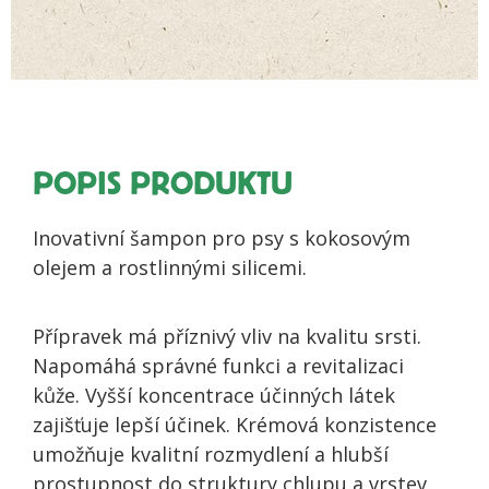
zdravou
kůži
a
srst
-
šampon
množství
POPIS PRODUKTU
Inovativní šampon pro psy s kokosovým
olejem a rostlinnými silicemi.
Přípravek má příznivý vliv na kvalitu srsti.
Napomáhá správné funkci a revitalizaci
kůže. Vyšší koncentrace účinných látek
zajišťuje lepší účinek. Krémová konzistence
umožňuje kvalitní rozmydlení a hlubší
prostupnost do struktury chlupu a vrstev