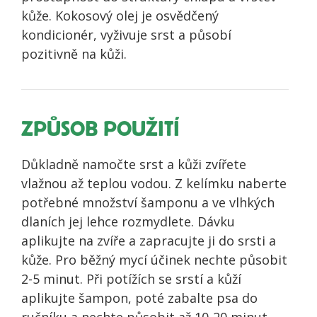
kůže. Kokosový olej je osvědčený
kondicionér, vyživuje srst a působí
pozitivně na kůži.
ZPŮSOB POUŽITÍ
Důkladně namočte srst a kůži zvířete
vlažnou až teplou vodou. Z kelímku naberte
potřebné množství šamponu a ve vlhkých
dlaních jej lehce rozmydlete. Dávku
aplikujte na zvíře a zapracujte ji do srsti a
kůže. Pro běžný mycí účinek nechte působit
2-5 minut. Při potížích se srstí a kůží
aplikujte šampon, poté zabalte psa do
ručníku a nechte působit až 10-20 minut,