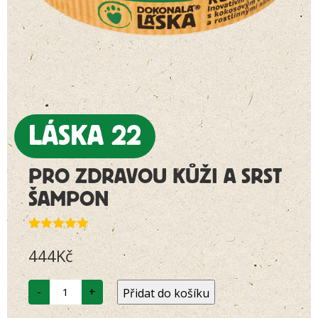
LÁSKA 22
PRO ZDRAVOU KŮŽI A SRST
ŠAMPON
Hodnoceno
59
444
Kč
4.90
z 5 na
základě
hodnocení
LÁSKA
zákazníků
-
+
Přidat do košíku
22
Pro