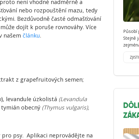
 proto není vhodné nadměrně a
šťování nebo rozpouštění mazu, tedy
ickými. Bezdůvodně časté odmašťování
 může dojít k poruše rovnováhy. Více
Působí 
t v našem
článku
.
Stejně 
zejména
ZJIST
 extrakt z grapefruitových semen;
a
), levandule úzkolistá
(Levandula
DÔL
, tymián obecný
(Thymus vulgaris),
ZÁK
ý pro psy. Aplikaci neprovádějte na