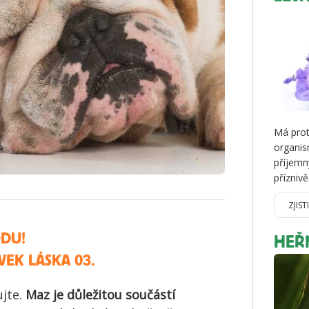
Má prot
organis
příjemn
přízniv
ZJIST
ODU!
HEŘ
EK LÁSKA 03.
ujte.
Maz je důležitou součástí