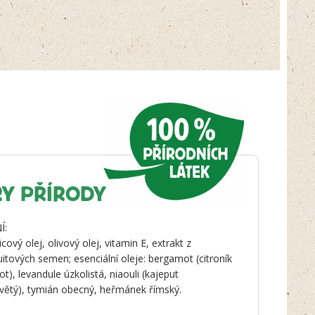
Y PŘÍRODY
Í:
cový olej, olivový olej, vitamin E, extrakt z
uitových semen; esenciální oleje: bergamot (citroník
t), levandule úzkolistá, niaouli (kajeput
větý), tymián obecný, heřmánek římský.