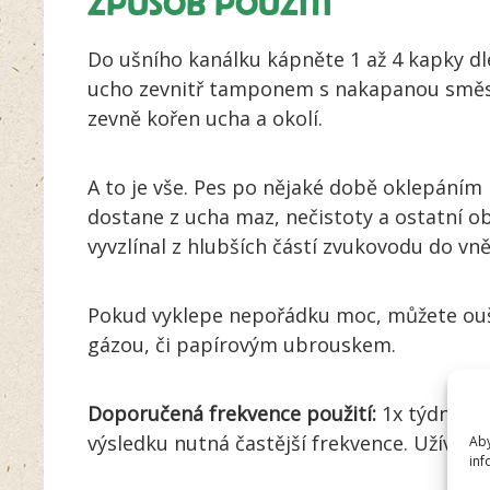
ZPŮSOB POUŽITÍ
Do ušního kanálku kápněte 1 až 4 kapky dle
ucho zevnitř tamponem s nakapanou směsí
zevně kořen ucha a okolí.
A to je vše. Pes po nějaké době oklepáním h
dostane z ucha maz, nečistoty a ostatní 
vyvzlínal z hlubších částí zvukovodu do vně
Pokud vyklepe nepořádku moc, můžete ouš
gázou, či papírovým ubrouskem.
Doporučená frekvence použití:
1x týdně. V
výsledku nutná častější frekvence. Užívejt
Aby
inf