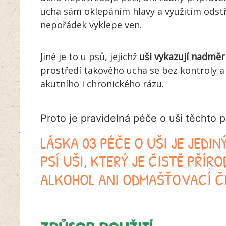
ucha sám oklepáním hlavy a využitím odstř
nepořádek vyklepe ven.
Jiné je to u psů, jejichž
uši vykazují nadmě
prostředí takového ucha se bez kontroly 
akutního i chronického rázu.
Proto je pravidelná péče o uši těchto ps
LÁSKA 03 PÉČE O UŠI JE JEDIN
PSÍ UŠI, KTERÝ JE ČISTĚ PŘÍR
ALKOHOL ANI ODMAŠŤOVACÍ ČI