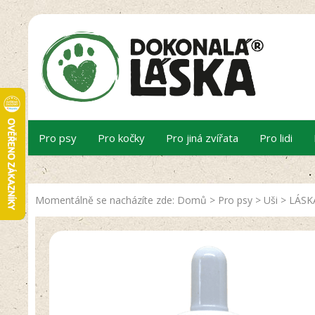
Pro psy
Pro kočky
Pro jiná zvířata
Pro lidi
Momentálně se nacházíte zde:
Domů
>
Pro psy
>
Uši
>
LÁSKA