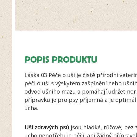
POPIS PRODUKTU
Láska 03 Péče o uši je čistě přírodní veter
péči o uši s výskytem zašpinění nebo ušní
odvod ušního mazu a pomáhají udržet normá
přípravku je pro psy příjemná a je optimál
ucha.
Uši zdravých psů
jsou hladké, růžové, bez 
ucho nepotřebuje péči, ani žádný přípravek