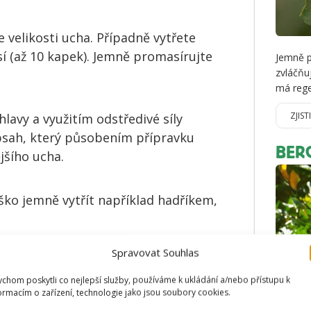
 velikosti ucha. Případně vytřete
 (až 10 kapek). Jemně promasírujte
Jemně p
zvláčňu
má rege
ZJIST
lavy a využitím odstředivé síly
obsah, který působením přípravku
BER
jšího ucha.
ko jemně vytřít například hadříkem,
Spravovat Souhlas
 některých případech je k dosažení
e maximálně 2x denně.
chom poskytli co nejlepší služby, používáme k ukládání a/nebo přístupu k
Křížene
ormacím o zařízení, technologie jako jsou soubory cookies.
také v b