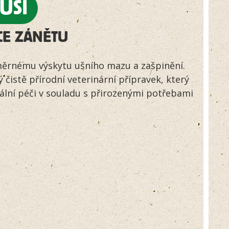
UŠI
zákazníků
CE ZÁNĚTU
adměrnému výskytu ušního mazu a zašpinění.
 čistě přírodní veterinární přípravek, který
lní péči v souladu s přirozenými potřebami