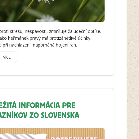
proti stresu, nespavosti, zmírňuje žaludeční obtíže.
jako heřmánek pravý má protizánětlivé účinky,
 při nachlazení, napomáhá hojení ran.
IT VÍCE
EŽITÁ INFORMÁCIA PRE
AZNÍKOV ZO SLOVENSKA