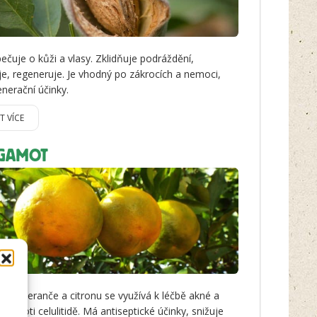
ečuje o kůži a vlasy. Zklidňuje podráždění,
je, regeneruje. Je vhodný po zákrocích a nemoci,
nerační účinky.
IT VÍCE
GAMOT
c pomeranče a citronu se využívá k léčbě akné a
oji proti celulitidě. Má antiseptické účinky, snižuje