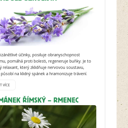
izánětlivé účinky, posiluje obranyschopnost
mu, pomáhá proti bolesti, regeneruje buňky. Je to
ý relaxant, který zklidňuje nervovou soustavu,
ě působí na klidný spánek a hramonizuje trávení.
IT VÍCE
MÁNEK ŘÍMSKÝ – RMENEC