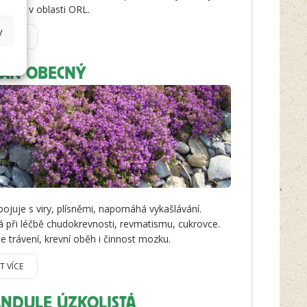
hlavně v oblasti ORL.
y
IT VÍCE
IÁN OBECNÝ
bojuje s viry, plísněmi, napomáhá vykašlávání.
á při léčbě chudokrevnosti, revmatismu, cukrovce.
je trávení, krevní oběh i činnost mozku.
IT VÍCE
ANDULE ÚZKOLISTÁ