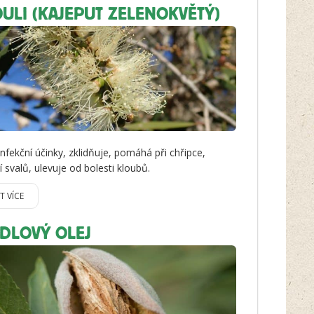
ULI (KAJEPUT ZELENOKVĚTÝ)
nfekční účinky, zklidňuje, pomáhá při chřipce,
 svalů, ulevuje od bolesti kloubů.
IT VÍCE
DLOVÝ OLEJ