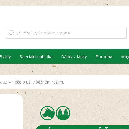
Products
search
Byliny
Speciální nabídka
Dárky z lásky
Poradna
Mag
 03 – Péče o uši v běžném režimu