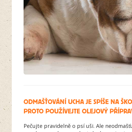
ODMAŠŤOVÁNÍ UCHA JE SPÍŠE NA ŠK
PROTO POUŽÍVEJTE OLEJOVÝ PŘÍPRAV
Pečujte pravidelně o psí uši. Ale neodmašť