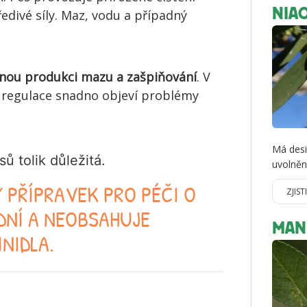
edivé síly. Maz, vodu a případný
NIAO
rnou produkci mazu a zašpiňování
. V
a regulace snadno objeví problémy
Má desi
ů tolik důležitá.
uvolnění
Ý PŘÍPRAVEK PRO PÉČI O
ZJIST
ODNÍ A NEOBSAHUJE
MAN
NIDLA.