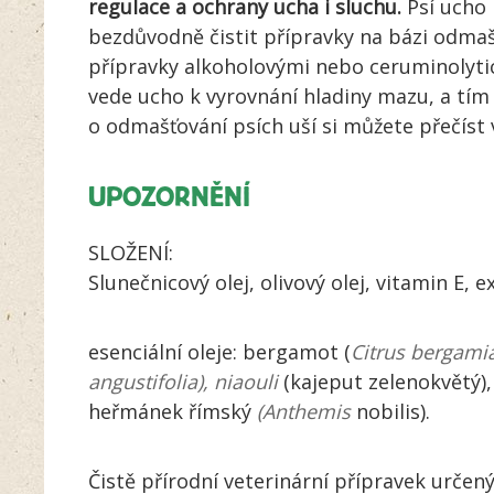
regulace a ochrany ucha i sluchu.
Psí ucho
bezdůvodně čistit přípravky na bázi odma
přípravky alkoholovými nebo ceruminolyt
vede ucho k vyrovnání hladiny mazu, a tím
o odmašťování psích uší si můžete přečís
UPOZORNĚNÍ
SLOŽENÍ:
Slunečnicový olej, olivový olej, vitamin E,
esenciální oleje: bergamot (
Citrus bergami
angustifolia),
niaouli
(kajeput zelenokvětý)
heřmánek římský
(Anthemis
nobilis).
Čistě přírodní veterinární přípravek určen