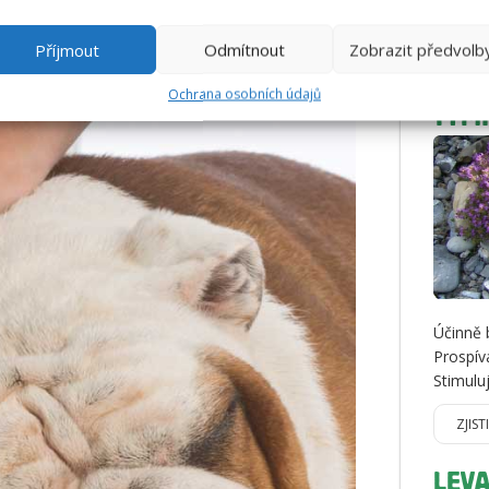
záněty 
Příjmout
Odmítnout
Zobrazit předvolb
ZJIST
Ochrana osobních údajů
TYM
Účinně 
Prospív
Stimulu
ZJIST
LEV