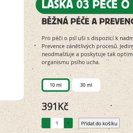
LÁSKA 03 PÉČE O 
BĚŽNÁ PÉČE A PREVEN
Pro péči o psí uši s dispozicí k n
Prevence zánětlivých procesů. Jediný
neodmašťuje a poskytuje tak optimá
organismu psího ucha.
10 ml
30 ml
391
Kč
LÁSKA
-
+
Přidat do košíku
03
-