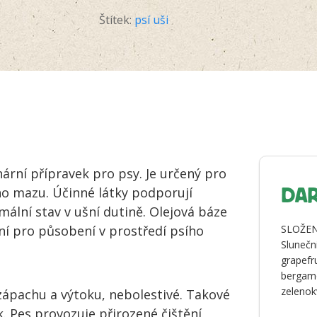
Péče
o
Štítek:
psí uši
uši
v
běžném
režimu
množství
inární přípravek pro psy. Je určený pro
ho mazu. Účinné látky podporují
DAR
lní stav v ušní dutině. Olejová báze
ní pro působení v prostředí psího
SLOŽEN
Slunečni
grapefr
bergamo
zelenok
zápachu a výtoku, nebolestivé. Takové
. Pes provozuje přirozené čištění