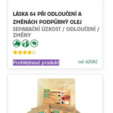
LÁSKA 64 PŘI ODLOUČENÍ A
ZMĚNÁCH PODPŮRNÝ OLEJ
SEPARAČNÍ ÚZKOST / ODLOUČENÍ /
ZMĚNY
Hodnocení
od
420
Kč
Prohlédnout produkt
4.27
z 5