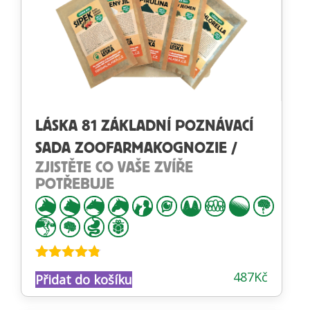
LÁSKA 81 ZÁKLADNÍ POZNÁVACÍ
SADA ZOOFARMAKOGNOZIE /
ZJISTĚTE CO VAŠE ZVÍŘE
POTŘEBUJE
Hodnocení
487
Kč
Přidat do košíku
4.74
z 5