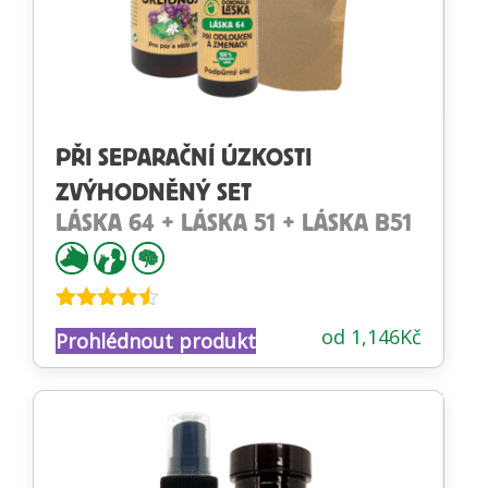
PŘI SEPARAČNÍ ÚZKOSTI
ZVÝHODNĚNÝ SET
LÁSKA 64 + LÁSKA 51 + LÁSKA B51
Hodnocení
od
1,146
Kč
Prohlédnout produkt
4.45
z 5