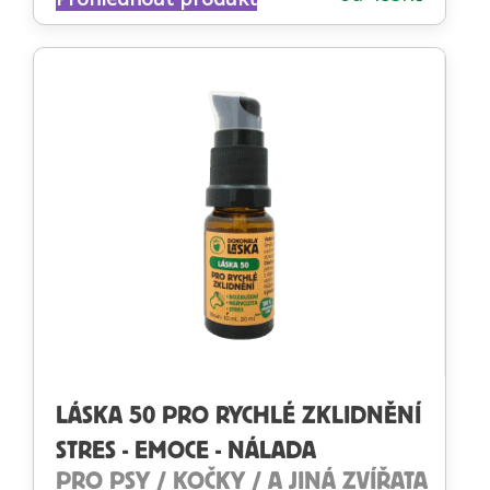
4.87
z 5
LÁSKA 50 PRO RYCHLÉ ZKLIDNĚNÍ
STRES - EMOCE - NÁLADA
PRO PSY / KOČKY / A JINÁ ZVÍŘATA