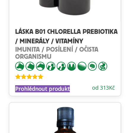
LÁSKA B01 CHLORELLA PREBIOTIKA
/ MINERÁLY / VITAMÍNY
IMUNITA / POSÍLENÍ / OČISTA
ORGANISMU
Hodnocení
od
313
Kč
Prohlédnout produkt
4.88
z 5