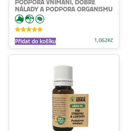
PODPORA VNÍMÁNÍ, DOBRÉ
NÁLADY A PODPORA ORGANISMU
Hodnocení
1,062
Kč
Přidat do košíku
4.78
z 5