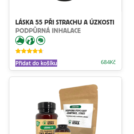
LÁSKA 55 PŘI STRACHU A ÚZKOSTI
PODPŮRNÁ INHALACE
Hodnocení
684
Kč
Přidat do košíku
4.56
z 5