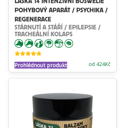
LÁSKA 14 INTENZIVNÍ BOSWELIE
POHYBOVÝ APARÁT / PSYCHIKA /
REGENERACE
STÁRNUTÍ A STÁŘÍ / EPILEPSIE /
TRACHEÁLNÍ KOLAPS
Hodnocení
od
424
Kč
Prohlédnout produkt
4.68
z 5