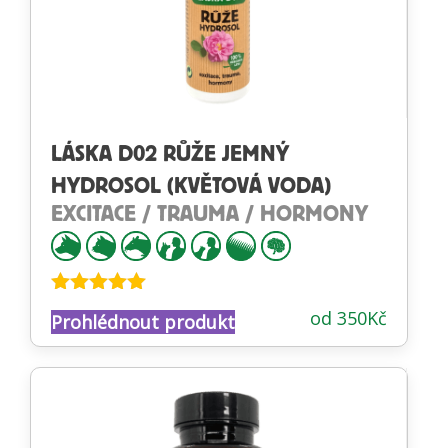
LÁSKA D02 RŮŽE JEMNÝ
HYDROSOL (KVĚTOVÁ VODA)
EXCITACE / TRAUMA / HORMONY
Hodnocení
od
350
Kč
Prohlédnout produkt
4.89
z 5