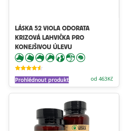
LÁSKA 52 VIOLA ODORATA
KRIZOVÁ LAHVIČKA PRO
KONEJŠIVOU ÚLEVU
Hodnocení
od
463
Kč
Prohlédnout produkt
4.47
z 5