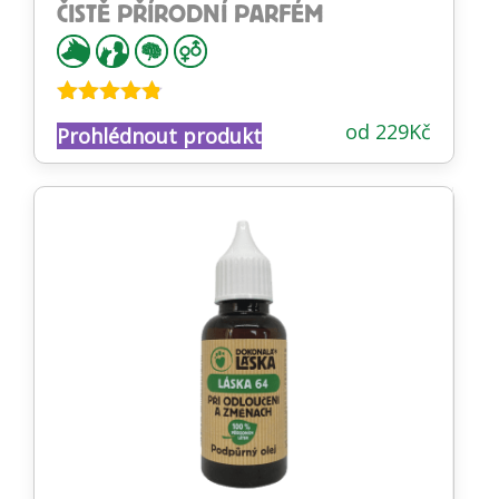
ČISTĚ PŘÍRODNÍ PARFÉM
Hodnocení
od
229
Kč
Prohlédnout produkt
4.73
z 5