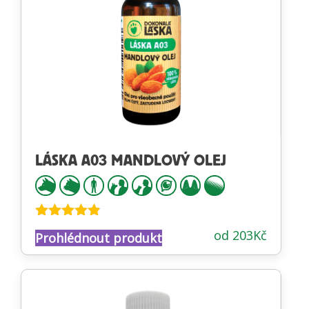
LÁSKA A03 MANDLOVÝ OLEJ
Hodnocení
od
203
Kč
Prohlédnout produkt
4.81
z 5