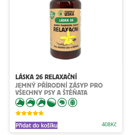
LÁSKA 26 RELAXAČNÍ
JEMNÝ PŘÍRODNÍ ZÁSYP PRO
VŠECHNY PSY A ŠTĚŇATA
Hodnocení
408
Kč
Přidat do košíku
4.70
z 5