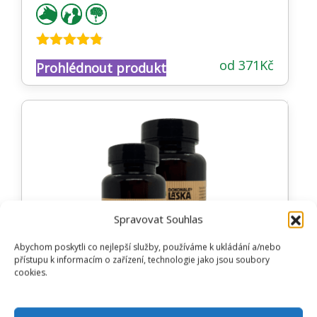
Hodnocení
od
371
Kč
Prohlédnout produkt
4.74
z 5
Spravovat Souhlas
Abychom poskytli co nejlepší služby, používáme k ukládání a/nebo
přístupu k informacím o zařízení, technologie jako jsou soubory
cookies.