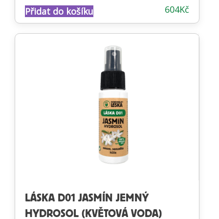
Hodnocení
604
Kč
Přidat do košíku
4.54
z 5
LÁSKA D01 JASMÍN JEMNÝ
HYDROSOL (KVĚTOVÁ VODA)