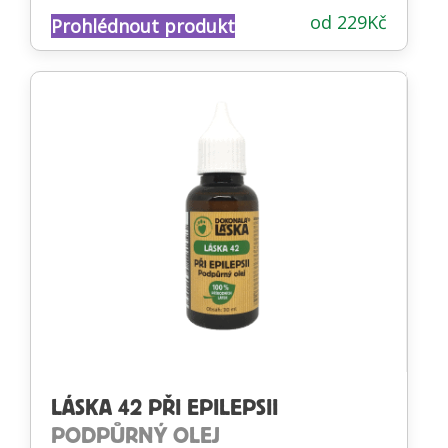
Hodnocení
od
229
Kč
Prohlédnout produkt
4.82
z 5
LÁSKA 42 PŘI EPILEPSII
PODPŮRNÝ OLEJ