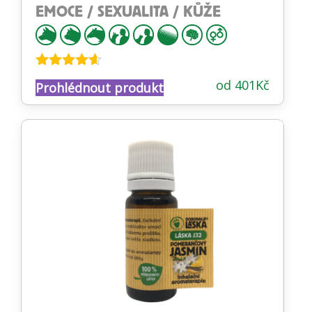
EMOCE / SEXUALITA / KŮŽE
Hodnocení
od
401
Kč
Prohlédnout produkt
4.53
z 5