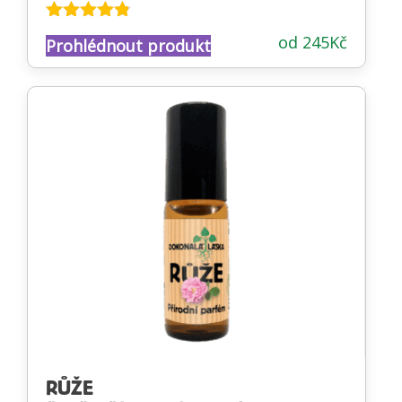
Hodnocení
od
245
Kč
Prohlédnout produkt
4.71
z 5
RŮŽE