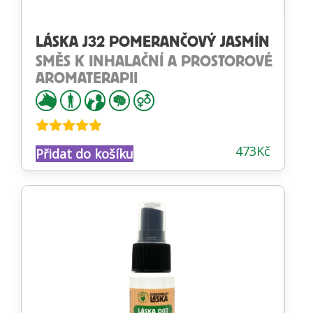
LÁSKA J32 POMERANČOVÝ JASMÍN
SMĚS K INHALAČNÍ A PROSTOROVÉ
AROMATERAPII
Hodnocení
473
Kč
Přidat do košíku
4.77
z 5