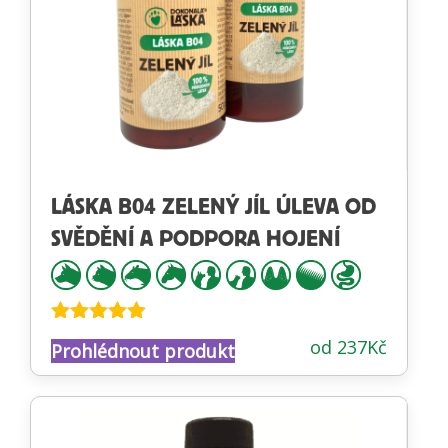
LÁSKA B04 ZELENÝ JÍL ÚLEVA OD
SVĚDĚNÍ A PODPORA HOJENÍ
Hodnocení
od
237
Kč
Prohlédnout produkt
4.83
z 5