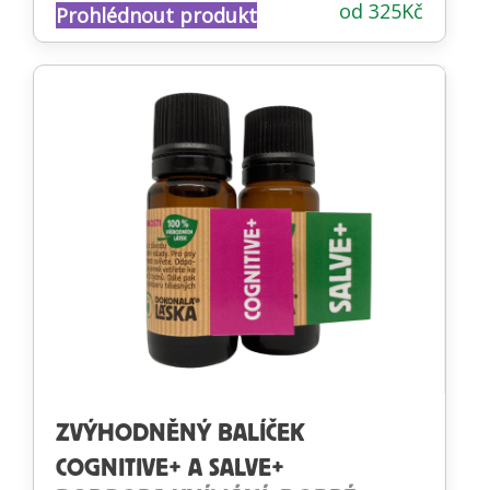
od
325
Kč
Prohlédnout produkt
4.67
z 5
ZVÝHODNĚNÝ BALÍČEK
COGNITIVE+ A SALVE+