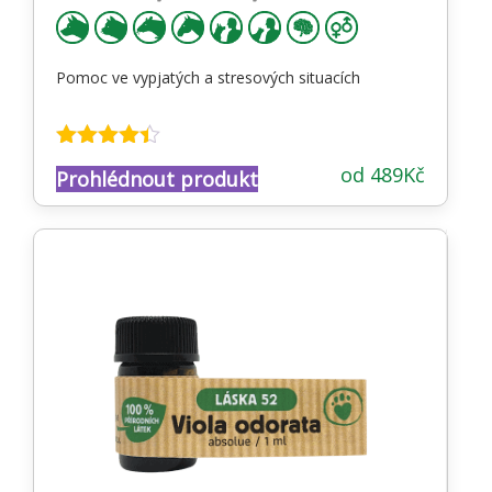
Pomoc ve vypjatých a stresových situacích
Hodnocení
od
489
Kč
Prohlédnout produkt
4.34
z 5