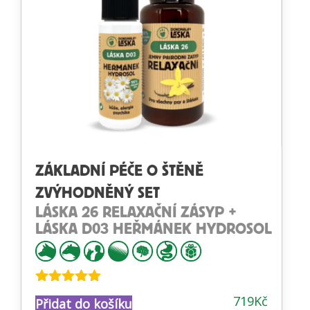
ZÁKLADNÍ PÉČE O ŠTĚNĚ
ZVÝHODNĚNÝ SET
LÁSKA 26 RELAXAČNÍ ZÁSYP +
LÁSKA D03 HEŘMÁNEK HYDROSOL
Hodnocení
719
Kč
Přidat do košíku
4.93
z 5