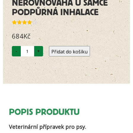
NEROVNOVÁHA U SAMCE
PODPŮRNÁ INHALACE
Hodnoceno
2
684
Kč
4.00
z 5
na
základě
LÁSKA
hodnocení
-
+
Přidat do košíku
57
zákazníků
Při
agresivitě
a
nadměrné
dominanci
pro
samce
-
podpůrná
inhalace
množství
POPIS PRODUKTU
Veterinární přípravek pro psy.