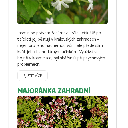
Jasmín se právem řadí mezi krále keřů. Už po
tisíciletí jej pěstují v královských zahradách –
nejen pro jeho nádhernou vůni, ale především
kvůli jeho blahodárným účinkům. Využívá se
hojně v kosmetice, bylinkářství i při psychických
problémech.
ZJISTIT VÍCE
MAJORÁNKA ZAHRADNÍ