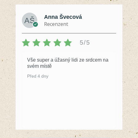
Anna Švecová
Recenzent
5/5
Vše super a úžasný lidi ze srdcem na
svém místě
Před 4 dny