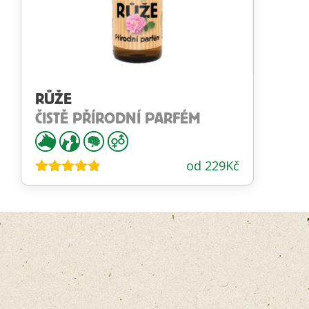
RŮŽE
ČISTĚ PŘÍRODNÍ PARFÉM
od
229
Kč
Hodnocení
4.73
z 5