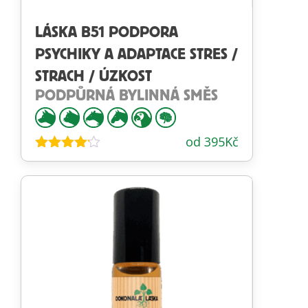
LÁSKA B51 PODPORA
PSYCHIKY A ADAPTACE STRES /
STRACH / ÚZKOST
PODPŮRNÁ BYLINNÁ SMĚS
od
395
Kč
Hodnocení
4.06
z 5