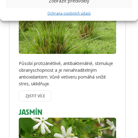
Zobrazit předvolby
VETIVER
Ochrana osobních údajů
Působí protizánětlivě, antibakteriálně, stimuluje
obranyschopnost a je nenahraditelným
antioxidantem. Vůně vetiveru pomáhá snížit
stres, uklidňuje.
ZJISTIT VÍCE
JASMÍN