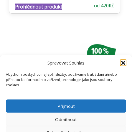
Hodnocení
od
420
Kč
Prohlédnout produkt
4.11
z 5
Spravovat Souhlas
DARY PŘÍRODY
Abychom poskytli co nejlepší služby, používáme k ukládání a/nebo
přístupu k informacím o zařízení, technologie jako jsou soubory
cookies.
SLOŽENÍ:
Esenciální oleje: Majorana hortensis –
majoránka, Cymbopogon citratus– lemongrass,
Vetiveria zizainoides – vetiver, Jasminum
Příjmout
grandiflorum – jasmín, Rosa damascena - růže,
Santalum album – santal
Odmítnout