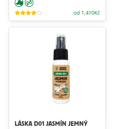
od
1,410
Kč
Hodnocení
4.00
z 5
LÁSKA D01 JASMÍN JEMNÝ