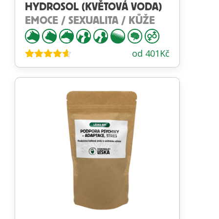
HYDROSOL (KVĚTOVÁ VODA)
EMOCE / SEXUALITA / KŮŽE
od
401
Kč
Hodnocení
4.53
z 5