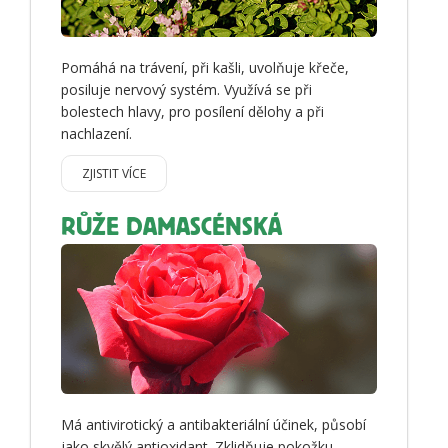
Pomáhá na trávení, při kašli, uvolňuje křeče,
posiluje nervový systém. Využívá se při
bolestech hlavy, pro posílení dělohy a při
nachlazení.
ZJISTIT VÍCE
RŮŽE DAMASCÉNSKÁ
Má antivirotický a antibakteriální účinek, působí
jako skvělý antioxidant. Zklidňuje pokožku,