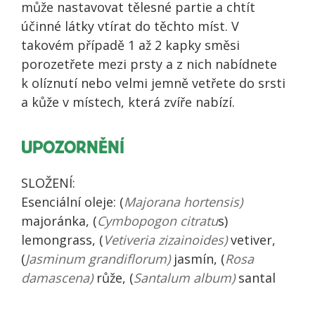
může nastavovat tělesné partie a chtít
účinné látky vtírat do těchto míst. V
takovém případě 1 až 2 kapky směsi
porozetřete mezi prsty a z nich nabídnete
k olíznutí nebo velmi jemně vetřete do srsti
a kůže v místech, která zvíře nabízí.
UPOZORNĚNÍ
SLOŽENÍ:
Esenciální oleje: (
Majorana hortensis)
majoránka, (
Cymbopogon citratu
s)
lemongrass, (
Vetiveria zizainoides)
vetiver,
(
Jasminum grandiflorum)
jasmín, (
Rosa
damascena)
růže, (
Santalum album)
santal