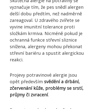
Skutečná alergie na potraviny se
vyznačuje tím, že pes snědl alergen
delší dobu předtím, než nadměrně
zareagoval. U zdravého zvířete se
vyvine imunitní tolerance proti
složkám krmiva. Nicméně pokud je
ochranná funkce střevní sliznice
snížena, alergeny mohou překonat
střevní bariéru a spustit alergickou
reakci.
Projevy potravinové alergie jsou
opět především
svědění a drbání,
zčervenání kůže, problémy se srstí,
průjmy či zvracení
.