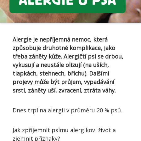
ALERGIE U PSA
Alergie je nepříjemná nemoc, která
způsobuje druhotné komplikace, jako
třeba záněty kůže. Alergičtí psi se drbou,
vykusují a neustále olizují (na uších,
tlapkách, stehnech, břichu). Dalšími
projevy může být průjem, vypadávání
srsti, záněty uší, zvracení, ztráta váhy.
Dnes trpí na alergii v průměru 20 % psů.
Jak zpříjemnit psímu alergikovi život a
zjemnit příznaky?