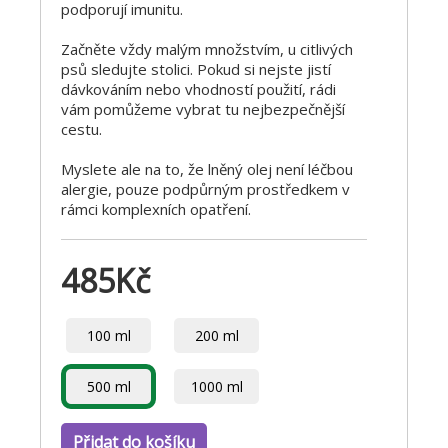
podporují imunitu.
Začněte vždy malým množstvím, u citlivých
psů sledujte stolici. Pokud si nejste jistí
dávkováním nebo vhodností použití, rádi
vám pomůžeme vybrat tu nejbezpečnější
cestu.
Myslete ale na to, že lněný olej není léčbou
alergie, pouze podpůrným prostředkem v
rámci komplexních opatření.
485
Kč
100 ml
200 ml
500 ml
1000 ml
Přidat do košíku