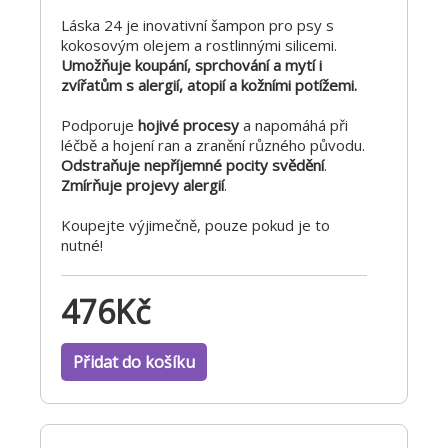
Láska 24 je inovativní šampon pro psy s
kokosovým olejem a rostlinnými silicemi.
Umožňuje koupání, sprchování a mytí i
zvířatům s alergií, atopií a kožními potížemi.
Podporuje
hojivé procesy
a napomáhá při
léčbě a hojení ran a zranění různého původu.
Odstraňuje nepříjemné pocity svědění
.
Zmírňuje projevy alergií
.
Koupejte výjimečně, pouze pokud je to
nutné!
476
Kč
Přidat do košíku