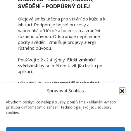
SVĚDĚNÍ – PODPŮRNÝ OLEJ
Olejová směs určená pro vtírání do kůže a k
inhalaci. Podporuje hojivé procesy a
napomáhá při léčbě a hojení ran a zranění
různého původu. Odstraňuje nepříjemné
pocity svědění. Zmírňuje projevy alergií
různého původu.
Používejte 2 až 4 týdny.
Efekt zmírnění
svědivosti
by se měl dostavit již chvilku po
aplikaci.
Případný vliv na
významnější dlouhodobé
zlepšení stavu
se projevuje zhruba v
Spravovat Souhlas
polovině druhého týdne používání, což je
samozřejmě značně indiviuální a efekt
Abychom poskytli co nejlepší služby, používáme k ukládání a/nebo
“léčby” není možné s jistotou slíbit žádnému
přístupu k informacím o zařízení, technologie jako jsou soubory
psovi. Ale jelikož se jedná o maximálně
cookies.
šetrný čistě přírodní přípravek, tak tento
pokus bez rizika jistě stojí za to.