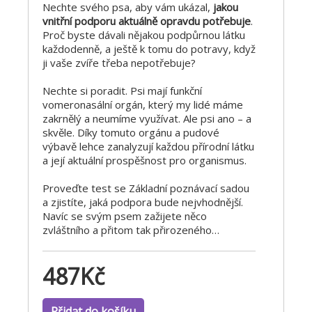
Nechte svého psa, aby vám ukázal,
jakou
vnitřní podporu aktuálně opravdu potřebuje
.
Proč byste dávali nějakou podpůrnou látku
každodenně, a ještě k tomu do potravy, když
ji vaše zvíře třeba nepotřebuje?
Nechte si poradit. Psi mají funkční
vomeronasální orgán, který my lidé máme
zakrnělý a neumíme využívat. Ale psi ano – a
skvěle. Díky tomuto orgánu a pudové
výbavě lehce zanalyzují každou přírodní látku
a její aktuální prospěšnost pro organismus.
Proveďte test se Základní poznávací sadou
a zjistíte, jaká podpora bude nejvhodnější.
Navíc se svým psem zažijete něco
zvláštního a přitom tak přirozeného…
487
Kč
Přidat do košíku