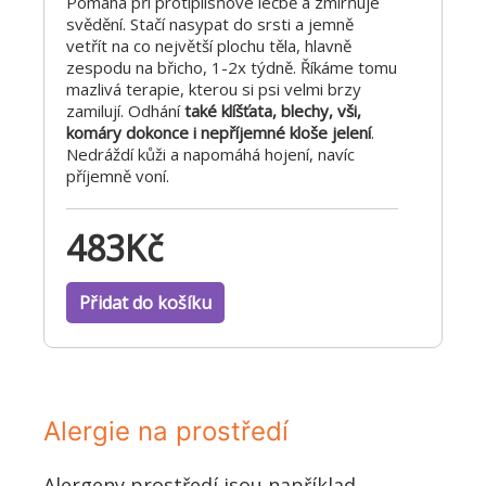
Pomáhá při protiplísňové léčbě a zmírňuje
svědění. Stačí nasypat do srsti a jemně
vetřít na co největší plochu těla, hlavně
zespodu na břicho, 1-2x týdně. Říkáme tomu
mazlivá terapie, kterou si psi velmi brzy
zamilují. Odhání
také klíšťata, blechy, vši,
komáry dokonce i nepříjemné kloše jelení
.
Nedráždí kůži a napomáhá hojení, navíc
příjemně voní.
483
Kč
Přidat do košíku
Alergie na prostředí
Alergeny prostředí jsou například