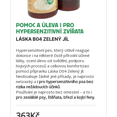
POMOC A ÚLEVA I PRO
HYPERSENZITIVNÍ ZVÍŘATA
LÁSKA B04 ZELENÝ JÍL
Hypersenzitivní pes, který citlivě reaguje
dokonce i na některé čistě přírodní účinné
látky, ocení úlevu od svědění, podporu
hojivých procesů a celkovou komfortizaci
pomocí přípravku Láska D04 Zelený jíl.
Neobsahuje žádné jiné přísady, je naprosto
netoxický a
i pro hypersenzitivního psa bez
rizika nežádoucích účinků
.
Používání je naprosto bez omezení – a to i
pro zesláblé psy, štěňata, březí a kojící feny.
363
Kč