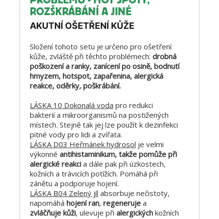
PROBLÉMŮ - HOT SPOTY,
ROZŠKRÁBÁNÍ A JINÉ
AKUTNÍ OŠETŘENÍ KŮŽE
Složení tohoto setu je určeno pro ošetření
kůže, zvláště při těchto problémech:
drobná
poškození a ranky, zanícení po osině, bodnutí
hmyzem, hotspot, zapařenina, alergická
reakce, oděrky, poškrábání.
LÁSKA 10 Dokonalá voda
pro redukci
bakterií a mikroorganismů na postižených
místech. Stejně tak jej lze použít k dezinfekci
pitné vody pro lidi a zvířata.
LÁSKA D03 Heřmánek hydrosol
je velmi
výkonné
antihistaminikum, takže pomůže při
alergické reakci
a dále pak při úzkostech,
kožních a trávicích potížích. Pomáhá při
zánětu a podporuje hojení.
LÁSKA B04 Zelený jíl
absorbuje nečistoty,
napomáhá
hojení ran
,
regeneruje
a
zvláčňuje kůži
, ulevuje při
alergických
kožních