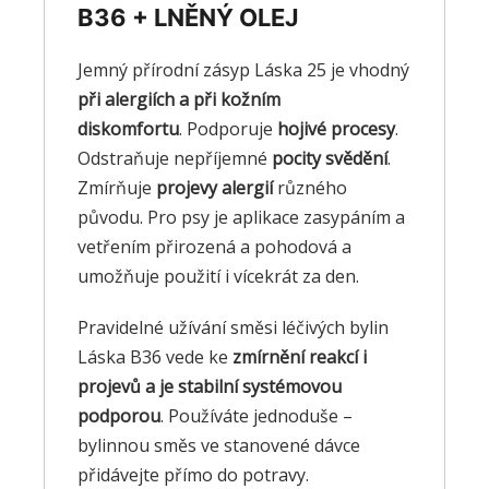
B36 + LNĚNÝ OLEJ
Jemný přírodní zásyp Láska 25 je vhodný
při alergiích a při kožním
diskomfortu
. Podporuje
hojivé procesy
.
Odstraňuje nepříjemné
pocity svědění
.
Zmírňuje
projevy alergií
různého
původu. Pro psy je aplikace zasypáním a
vetřením přirozená a pohodová a
umožňuje použití i vícekrát za den.
Pravidelné užívání směsi léčivých bylin
Láska B36 vede ke
zmírnění reakcí i
projevů a je stabilní systémovou
podporou
. Používáte jednoduše –
bylinnou směs ve stanovené dávce
přidávejte přímo do potravy.