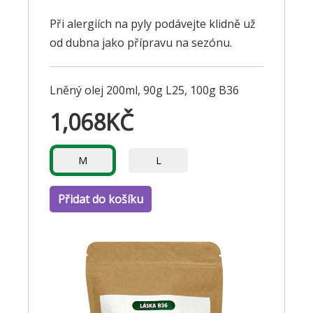
Při alergiích na pyly podávejte klidně už
od dubna jako přípravu na sezónu.
Lněný olej 200ml, 90g L25, 100g B36
1,068
KČ
M
L
Přidat do košíku