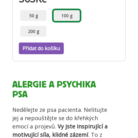
50 g
100 g
200 g
Přidat do košíku
ALERGIE A PSYCHIKA
PSA
Nedělejte ze psa pacienta. Nelitujte
jej a nepouštějte se do křehkých
emocí a projevů.
Vy jste inspirující a
motivující síla, klidné zázemí
. To z