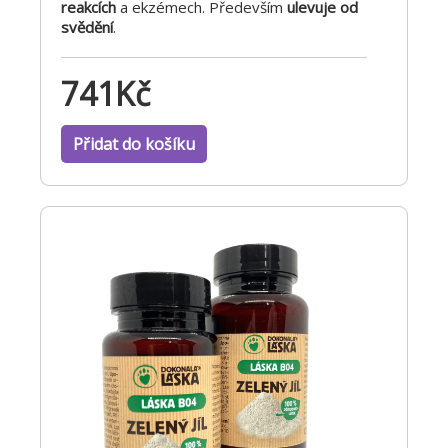
reakcích
a ekzémech. Především
ulevuje od
svědění
.
741
Kč
Přidat do košíku