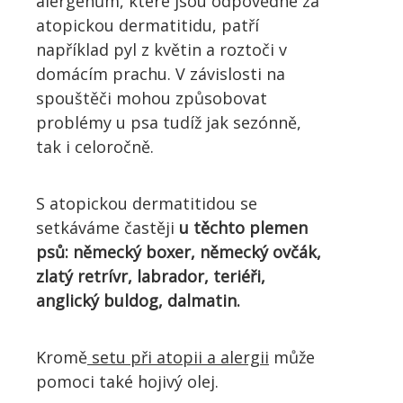
alergenům, které jsou odpovědné za
atopickou dermatitidu, patří
například pyl z květin a roztoči v
domácím prachu. V závislosti na
spouštěči mohou způsobovat
problémy u psa tudíž jak sezónně,
tak i celoročně.
S atopickou dermatitidou se
setkáváme častěji
u těchto plemen
psů: německý boxer, německý ovčák,
zlatý retrívr, labrador, teriéři,
anglický buldog, dalmatin.
Kromě
setu při atopii a alergii
může
pomoci také hojivý olej.