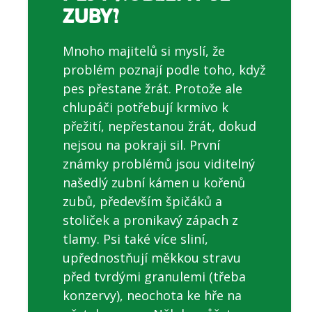
ZUBY?
Mnoho majitelů si myslí, že
problém poznají podle toho, když
pes přestane žrát. Protože ale
chlupáči potřebují krmivo k
přežití, nepřestanou žrát, dokud
nejsou na pokraji sil. První
známky problémů jsou viditelný
našedlý zubní kámen u kořenů
zubů, především špičáků a
stoliček a pronikavý zápach z
tlamy. Psi také více sliní,
upřednostňují měkkou stravu
před tvrdými granulemi (třeba
konzervy), neochota ke hře na