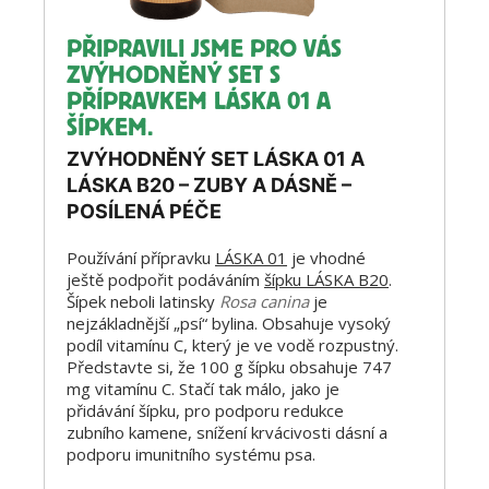
PŘIPRAVILI JSME PRO VÁS
ZVÝHODNĚNÝ SET S
PŘÍPRAVKEM LÁSKA 01 A
ŠÍPKEM.
ZVÝHODNĚNÝ SET LÁSKA 01 A
LÁSKA B20 – ZUBY A DÁSNĚ –
POSÍLENÁ PÉČE
Používání přípravku
LÁSKA 01
je vhodné
ještě podpořit podáváním
šípku LÁSKA B20
.
Šípek neboli latinsky
Rosa canina
je
nejzákladnější „psí“ bylina. Obsahuje vysoký
podíl vitamínu C, který je ve vodě rozpustný.
Představte si, že 100 g šípku obsahuje 747
mg vitamínu C. Stačí tak málo, jako je
přidávání šípku, pro podporu redukce
zubního kamene, snížení krvácivosti dásní a
podporu imunitního systému psa.