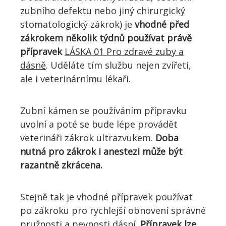
zubního defektu nebo jiný chirurgický
stomatologický zákrok) je
vhodné před
zákrokem několik týdnů používat právě
přípravek
LÁSKA 01 Pro zdravé zuby a
dásně
. Uděláte tím službu nejen zvířeti,
ale i veterinárnímu lékaři.
Zubní kámen se používáním přípravku
uvolní a poté se bude lépe provádět
veterináři zákrok ultrazvukem.
Doba
nutná pro zákrok i anestezi může být
razantně zkrácena.
Stejně tak je vhodné přípravek používat
po zákroku pro rychlejší obnovení správné
pružnosti a pevnosti dásní.
Přípravek lze