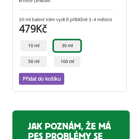
krmíte čímkoliv.
30 ml balení Vám vydrží přibližně 3-4 měsíce
479
Kč
10 ml
30 ml
50 ml
100 ml
Přidat do košíku
JAK POZNÁM, ŽE MÁ
PES PROBLÉMY SE