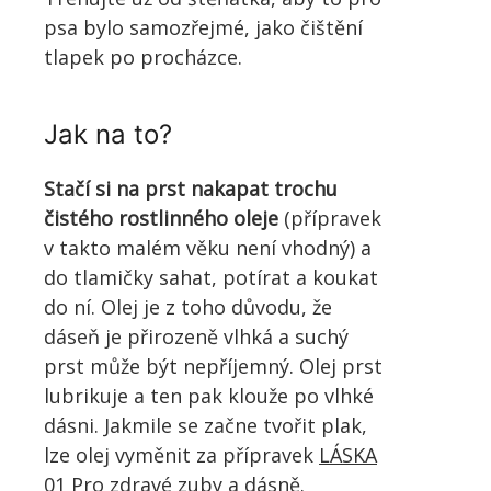
psa bylo samozřejmé, jako čištění
tlapek po procházce.
Jak na to?
Stačí si na prst nakapat trochu
čistého rostlinného oleje
(přípravek
v takto malém věku není vhodný) a
do tlamičky sahat, potírat a koukat
do ní. Olej je z toho důvodu, že
dáseň je přirozeně vlhká a suchý
prst může být nepříjemný. Olej prst
lubrikuje a ten pak klouže po vlhké
dásni. Jakmile se začne tvořit plak,
lze olej vyměnit za přípravek
LÁSKA
01 Pro zdravé zuby a dásně
.