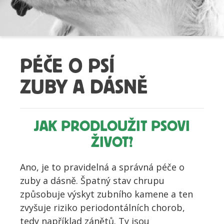
PÉČE O PSÍ
ZUBY A DÁSNĚ
JAK PRODLOUŽIT PSOVI
ŽIVOT?
Ano, je to pravidelná a správná péče o
zuby a dásně. Špatný stav chrupu
způsobuje výskyt zubního kamene a ten
zvyšuje riziko periodontálních chorob,
tedy například zánětů. Ty jsou