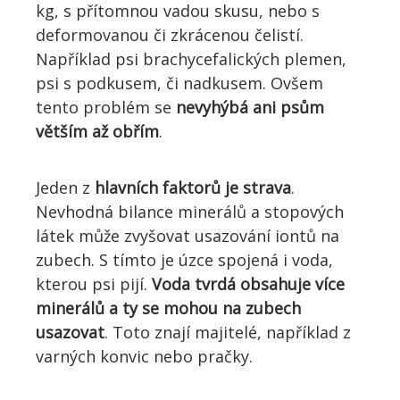
kg, s přítomnou vadou skusu, nebo s
deformovanou či zkrácenou čelistí.
Například psi brachycefalických plemen,
psi s podkusem, či nadkusem. Ovšem
tento problém se
nevyhýbá ani psům
větším až obřím
.
Jeden z
hlavních faktorů je strava
.
Nevhodná bilance minerálů a stopových
látek může zvyšovat usazování iontů na
zubech. S tímto je úzce spojená i voda,
kterou psi pijí.
Voda tvrdá obsahuje více
minerálů a ty se mohou na zubech
usazovat
. Toto znají majitelé, například z
varných konvic nebo pračky.