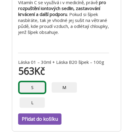
Vitamín C se využívá i v medicíně, právě
pro
rozpuštění iontových sedlin, zastavování
krvácení a další podporu
. Pokud si šípek
nasbíráte, tak je vhodné jej sušit na větrané
půdě, kde proudí vzduch, a odlétají chloupky,
jenž šípek obsahuje.
Láska 01 – 30ml + Láska B20 šípek – 100g
563
Kč
S
M
L
Přidat do košíku