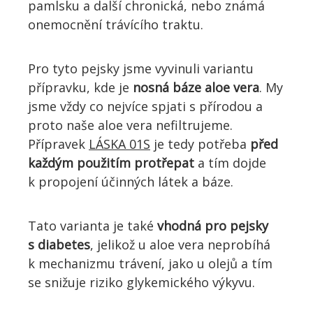
pamlsku a další chronická, nebo známá
onemocnění trávícího traktu.
Pro tyto pejsky jsme vyvinuli variantu
přípravku, kde je
nosná báze aloe vera
. My
jsme vždy co nejvíce spjati s přírodou a
proto naše aloe vera nefiltrujeme.
Přípravek
LÁSKA 01S
je tedy potřeba
před
každým použitím protřepat
a tím dojde
k propojení účinných látek a báze.
Tato varianta je také
vhodná pro pejsky
s diabetes
, jelikož u aloe vera neprobíhá
k mechanizmu trávení, jako u olejů a tím
se snižuje riziko glykemického výkyvu.