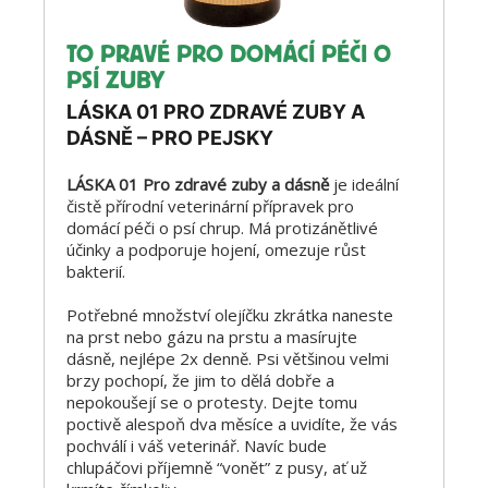
TO PRAVÉ PRO DOMÁCÍ PÉČI O
PSÍ ZUBY
LÁSKA 01 PRO ZDRAVÉ ZUBY A
DÁSNĚ – PRO PEJSKY
LÁSKA 01 Pro zdravé zuby a dásně
je ideální
čistě přírodní veterinární přípravek pro
domácí péči o psí chrup. Má protizánětlivé
účinky a podporuje hojení, omezuje růst
bakterií.
Potřebné množství olejíčku zkrátka naneste
na prst nebo gázu na prstu a masírujte
dásně, nejlépe 2x denně. Psi většinou velmi
brzy pochopí, že jim to dělá dobře a
nepokoušejí se o protesty. Dejte tomu
poctivě alespoň dva měsíce a uvidíte, že vás
pochválí i váš veterinář. Navíc bude
chlupáčovi příjemně “vonět” z pusy, ať už