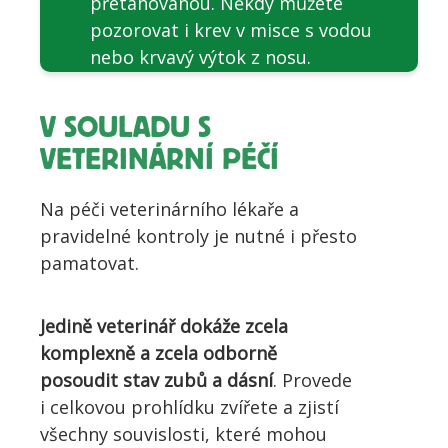
přetahovanou. Někdy můžete
pozorovat i krev v misce s vodou
nebo krvavý výtok z nosu.
V SOULADU S
VETERINÁRNÍ PÉČÍ
Na péči veterinárního lékaře a
pravidelné kontroly je nutné i přesto
pamatovat.
Jedině veterinář dokáže zcela
komplexně a zcela odborně
posoudit stav zubů a dásní
. Provede
i celkovou prohlídku zvířete a zjistí
všechny souvislosti, které mohou