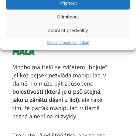
Příjmout
látky do lidských zubních past
nejsou pro zvířata zcela
Odmítnout
bezpečné!!!
Zobrazit předvolby
UČTE PSA ČIŠTĚNÍ OD
Ochrana osobních údajů
MALA
Mnoho majitelů se zvířetem „bojuje“
jelikož pejsek nezvládá manipulaci v
tlamě. To může být způsobeno
bolestivostí (která je u psů stejná,
jako u zánětu dásní u lidí)
, ale také
tím, že parťák manipulaci v tlamě
nezná a není na ni zvyklý.
Trénujte už od štěňátka, aby to pro