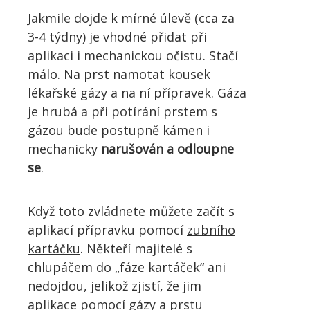
Jakmile dojde k mírné úlevě (cca za
3-4 týdny) je vhodné přidat při
aplikaci i mechanickou očistu. Stačí
málo. Na prst namotat kousek
lékařské gázy a na ní přípravek. Gáza
je hrubá a při potírání prstem s
gázou bude postupně kámen i
mechanicky
narušován a odloupne
se
.
Když toto zvládnete můžete začít s
aplikací přípravku pomocí
zubního
kartáčku
. Někteří majitelé s
chlupáčem do „fáze kartáček“ ani
nedojdou, jelikož zjistí, že jim
aplikace pomocí gázy a prstu