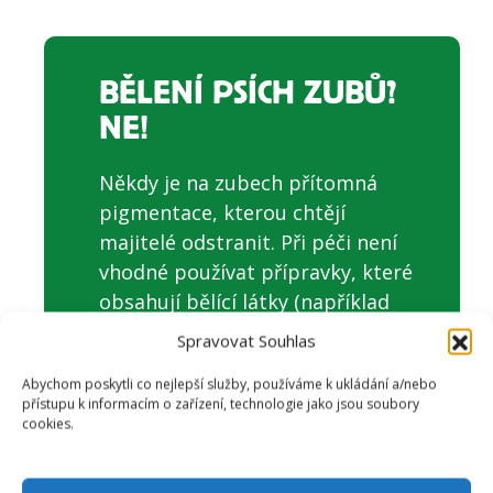
BĚLENÍ PSÍCH ZUBŮ?
NE!
Někdy je na zubech přítomná
pigmentace, kterou chtějí
majitelé odstranit. Při péči není
vhodné používat přípravky, které
obsahují bělící látky (například
fluor). Psí zub je trochu jiný, než
Spravovat Souhlas
zub lidský a agresivní fluor může
Abychom poskytli co nejlepší služby, používáme k ukládání a/nebo
spíše uškodit. Stejně tak, není
přístupu k informacím o zařízení, technologie jako jsou soubory
vhodné používat lidské přípravky
cookies.
pro péči o tlamu. Lidé jsou více
odolní, než naši čtyřnožci. Přidané