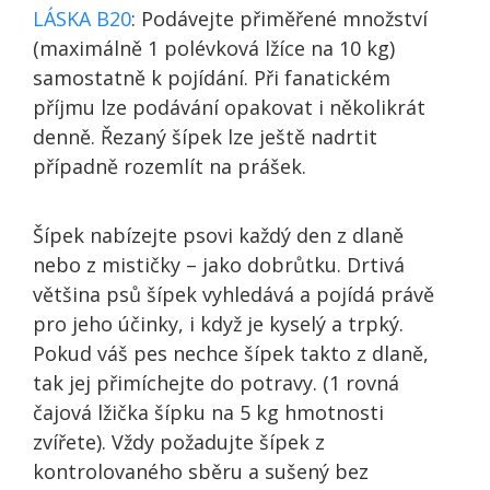
LÁSKA B20
: Podávejte přiměřené množství
(maximálně 1 polévková lžíce na 10 kg)
samostatně k pojídání. Při fanatickém
příjmu lze podávání opakovat i několikrát
denně. Řezaný šípek lze ještě nadrtit
případně rozemlít na prášek.
Šípek nabízejte psovi každý den z dlaně
nebo z mističky – jako dobrůtku. Drtivá
většina psů šípek vyhledává a pojídá právě
pro jeho účinky, i když je kyselý a trpký.
Pokud váš pes nechce šípek takto z dlaně,
tak jej přimíchejte do potravy. (1 rovná
čajová lžička šípku na 5 kg hmotnosti
zvířete). Vždy požadujte šípek z
kontrolovaného sběru a sušený bez