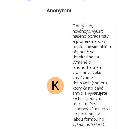
Anonymní
Dobrý den,
neváhejte využít
našeho poradenství
a probereme stav
pejska individuálně a
případně se
domluvíme na
výměně či
plnohodnotném
vrácení. U šípku
zastáváme
K
dobrovolný příjem,
který často dává
smysl a vyvarujete
se tím špatným
reakcím. Pes je
schopný sám ukázat
co potřebuje a
jakou formou ho
vyžaduje. Vaše DL