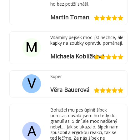
ho bez potíží snáší.
Martin Toman
Hodnocení
5
z 5
Vitamíny pejsek moc jíst nechce, ale
M
kapky na zoubky opravdu pomáhají.
Michaela Koblížková
Hodnocení
5
z 5
Super
V
Věra Bauerová
Hodnocení
5
z 5
Bohužel mu pes úplně šípek
odmítal, davala jsem ho tedy do
granulí asi 5 dní,ale moc nadšený
A
nebyl…. Jak se ukazalo, šípek nam
zpusobil alergickou reakci, tak se
ted lečíme. Za nás šípek ne