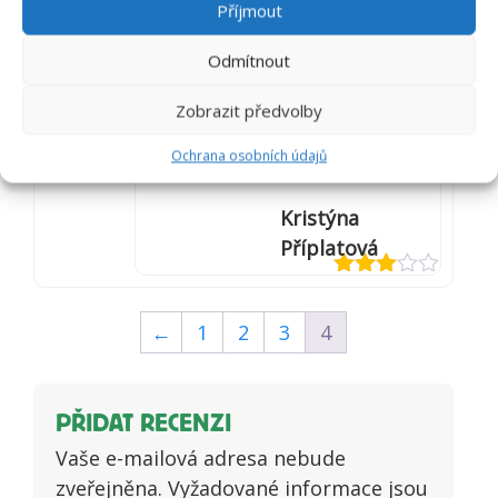
Příjmout
vyzkoušet například
změnou ročního
období pejsek může
Odmítnout
mít v organismu
K
dostatek zásoby
Zobrazit předvolby
vitamínu. Péči o
zuby doporučuji
využívat i pro
Ochrana osobních údajů
prevenci. Vaše DL
Kristýna
Příplatová
Hodnocení
3
z 5
←
1
2
3
4
PŘIDAT RECENZI
Vaše e-mailová adresa nebude
zveřejněna.
Vyžadované informace jsou