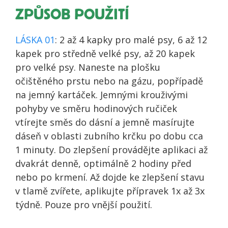
ZPŮSOB POUŽITÍ
LÁSKA 01
: 2 až 4 kapky pro malé psy, 6 až 12
kapek pro středně velké psy, až 20 kapek
pro velké psy. Naneste na plošku
očištěného prstu nebo na gázu, popřípadě
na jemný kartáček. Jemnými krouživými
pohyby ve směru hodinových ručiček
vtírejte směs do dásní a jemně masírujte
dáseň v oblasti zubního krčku po dobu cca
1 minuty. Do zlepšení provádějte aplikaci až
dvakrát denně, optimálně 2 hodiny před
nebo po krmení. Až dojde ke zlepšení stavu
v tlamě zvířete, aplikujte přípravek 1x až 3x
týdně. Pouze pro vnější použití.