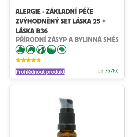
ALERGIE - ZÁKLADNÍ PÉČE
ZVÝHODNĚNÝ SET LÁSKA 25 +
LÁSKA B36
PŘÍRODNÍ ZÁSYP A BYLINNÁ SMĚS
Hodnocení
od
767
Kč
Prohlédnout produkt
4.58
z 5