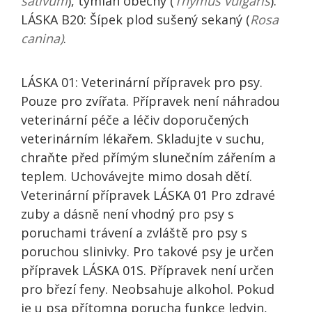
sativum
), tymián obecný (
Thymus vulgaris
).
LÁSKA B20: Šípek plod sušený sekaný (
Rosa
canina)
.
LÁSKA 01: Veterinární přípravek pro psy.
Pouze pro zvířata. Přípravek není náhradou
veterinární péče a léčiv doporučených
veterinárním lékařem. Skladujte v suchu,
chraňte před přímým slunečním zářením a
teplem. Uchovávejte mimo dosah dětí.
Veterinární přípravek LÁSKA 01 Pro zdravé
zuby a dásně není vhodný pro psy s
poruchami trávení a zvláště pro psy s
poruchou slinivky. Pro takové psy je určen
přípravek LÁSKA 01S. Přípravek není určen
pro březí feny. Neobsahuje alkohol. Pokud
je u psa přítomna porucha funkce ledvin,