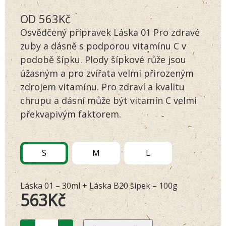
Hodnoceno
142
OD
563
Kč
4.70
z 5
na základě
Osvědčený přípravek Láska 01 Pro zdravé
hodnocení
zákazníků
zuby a dásně s podporou vitamínu C v
podobě šípku. Plody šípkové růže jsou
úžasným a pro zvířata velmi přirozeným
zdrojem vitamínu. Pro zdraví a kvalitu
chrupu a dásní může být vitamín C velmi
překvapivým faktorem.
S
M
L
Láska 01 – 30ml + Láska B20 šípek – 100g
563
Kč
Zvýhodněný