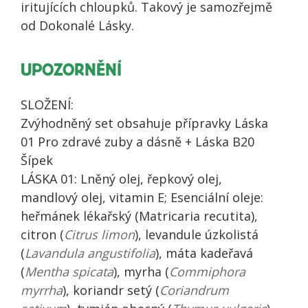
iritujících chloupků. Takový je samozřejmě
od Dokonalé Lásky.
UPOZORNĚNÍ
SLOŽENÍ:
Zvýhodněný set obsahuje přípravky Láska
01 Pro zdravé zuby a dásně + Láska B20
Šípek
LÁSKA 01: Lněný olej, řepkový olej,
mandlový olej, vitamin E; Esenciální oleje:
heřmánek lékařský (Matricaria recutita),
citron (
Citrus limon
), levandule úzkolistá
(
Lavandula angustifolia
), máta kadeřavá
(
Mentha spicata
), myrha (
Commiphora
myrrha
), koriandr setý (
Coriandrum