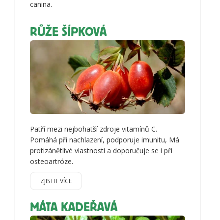
canina.
RŮŽE ŠÍPKOVÁ
Patří mezi nejbohatší zdroje vitamínů C.
Pomáhá při nachlazení, podporuje imunitu, Má
protizánětlivé vlastnosti a doporučuje se i při
osteoartróze.
ZJISTIT VÍCE
MÁTA KADEŘAVÁ