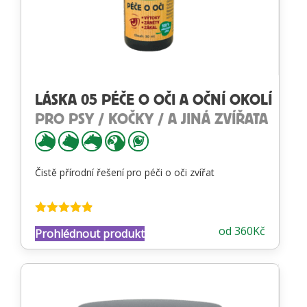
LÁSKA 05 PÉČE O OČI A OČNÍ OKOLÍ
PRO PSY / KOČKY / A JINÁ ZVÍŘATA
Čistě přírodní řešení pro péči o oči zvířat
Hodnocení
od
360
Kč
Prohlédnout produkt
4.81
z 5