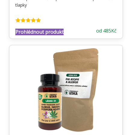
tlapky
Hodnocení
od
485
Kč
Prohlédnout produkt
4.87
z 5