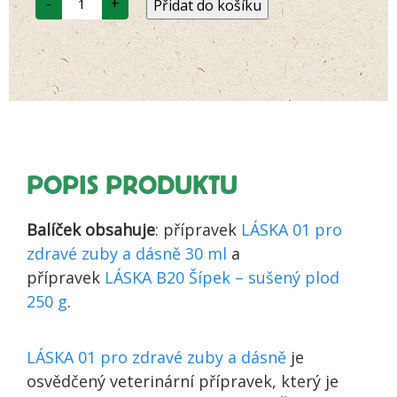
-
+
Přidat do košíku
set
Láska
01
a
Láska
B20
-
Zuby
a
dásně
-
Posílená
péče
POPIS PRODUKTU
množství
Balíček obsahuje
: přípravek
LÁSKA 01 pro
zdravé zuby a dásně 30 ml
a
přípravek
LÁSKA B20 Šípek – sušený plod
250 g
.
LÁSKA 01 pro zdravé zuby a dásně
je
osvědčený veterinární přípravek, který je