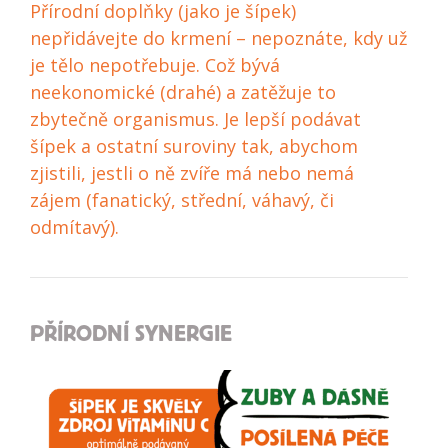
Přírodní doplňky (jako je šípek)
nepřidávejte do krmení – nepoznáte, kdy už
je tělo nepotřebuje. Což bývá
neekonomické (drahé) a zatěžuje to
zbytečně organismus. Je lepší podávat
šípek a ostatní suroviny tak, abychom
zjistili, jestli o ně zvíře má nebo nemá
zájem (fanatický, střední, váhavý, či
odmítavý).
PŘÍRODNÍ SYNERGIE