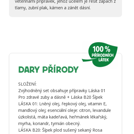
veterinární přípravek, jehož účelem je řešit zápach z
tlamy, zubní plak, kámen a zánět dásní.
DARY PŘÍRODY
SLOŽENÍ:
Zvýhodněný set obsahuje přípravky Láska 01
Pro zdravé zuby a dásně + Láska B20 Šípek
LÁSKA 01: Lněný olej, řepkový olej, vitamin E,
mandlový olej; esenciální oleje: citron, levandule
úzkolistá, máta kadeřavá, heřmánek lékařský,
myrha, koriandr, tymián obecný.
LÁSKA B20: Šípek plod sušený sekaný Rosa