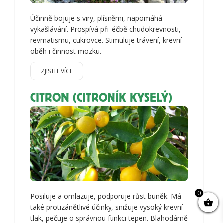
Účinně bojuje s viry, plísněmi, napomáhá
vykašlávání. Prospívá při léčbě chudokrevnosti,
revmatismu, cukrovce. Stimuluje trávení, krevní
oběh i činnost mozku.
ZJISTIT VÍCE
CITRON (CITRONÍK KYSELÝ)
0
Posiluje a omlazuje, podporuje růst buněk. Má
také protizánětlivé účinky, snižuje vysoký krevní
tlak, pečuje o správnou funkci tepen. Blahodárně