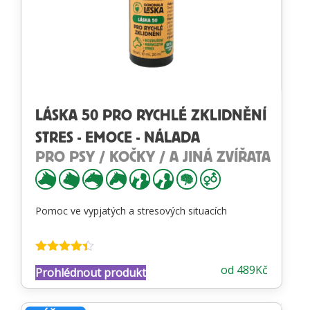
LÁSKA 50 PRO RYCHLÉ ZKLIDNĚNÍ
STRES - EMOCE - NÁLADA
PRO PSY / KOČKY / A JINÁ ZVÍŘATA
Pomoc ve vypjatých a stresových situacích
Hodnocení
od
489
Kč
Prohlédnout produkt
4.34
z 5