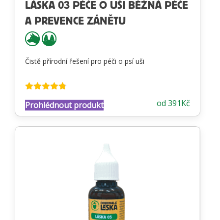
LÁSKA 03 PÉČE O UŠI BĚŽNÁ PÉČE
A PREVENCE ZÁNĚTU
Čistě přírodní řešení pro péči o psí uši
Hodnocení
od
391
Kč
Prohlédnout produkt
4.74
z 5