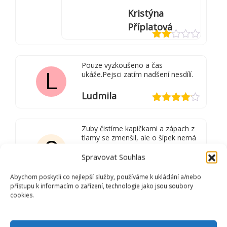
Kristýna
Příplatová
Hodnocení
2
z
Pouze vyzkoušeno a čas
5
L
ukáže.Pejsci zatím nadšení nesdílí.
Ludmila
Hodnocení
4
z 5
Zuby čistíme kapičkami a zápach z
tlamy se zmenšil, ale o šípek nemá
S
zájem.
Spravovat Souhlas
Světlana Vlášková
Abychom poskytli co nejlepší služby, používáme k ukládání a/nebo
přístupu k informacím o zařízení, technologie jako jsou soubory
Dobrý den, pokud o
cookies.
šípek nemá zájem,
tak je možné si ho
uchovat na