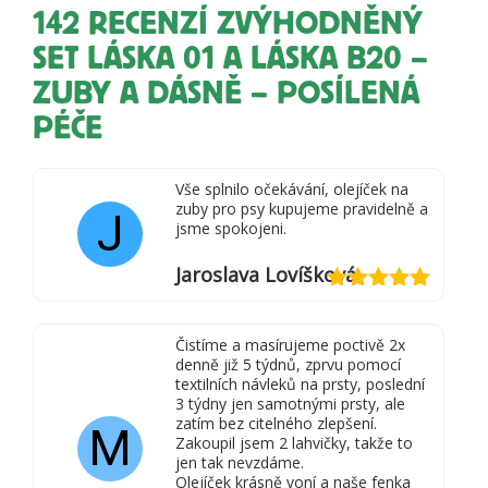
142 RECENZÍ
ZVÝHODNĚNÝ
SET LÁSKA 01 A LÁSKA B20 –
ZUBY A DÁSNĚ – POSÍLENÁ
PÉČE
Vše splnilo očekávání, olejíček na
zuby pro psy kupujeme pravidelně a
J
jsme spokojeni.
Jaroslava Lovíšková
Hodnocení
5
z 5
Čistíme a masírujeme poctivě 2x
denně již 5 týdnů, zprvu pomocí
textilních návleků na prsty, poslední
3 týdny jen samotnými prsty, ale
zatím bez citelného zlepšení.
M
Zakoupil jsem 2 lahvičky, takže to
jen tak nevzdáme.
Olejíček krásně voní a naše fenka