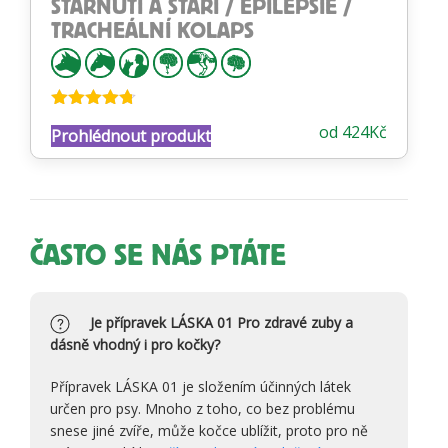
STÁRNUTÍ A STÁŘÍ / EPILEPSIE /
TRACHEÁLNÍ KOLAPS
Hodnocení
od
424
Kč
Prohlédnout produkt
4.68
z 5
ČASTO SE NÁS PTÁTE
Je přípravek LÁSKA 01 Pro zdravé zuby a
dásně vhodný i pro kočky?
Přípravek LÁSKA 01 je složením účinných látek
určen pro psy. Mnoho z toho, co bez problému
snese jiné zvíře, může kočce ublížit, proto pro ně