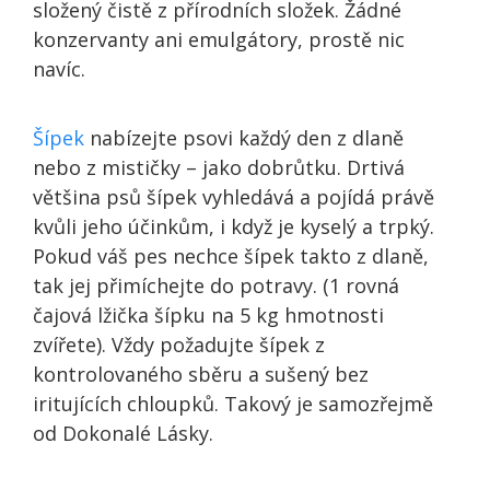
složený čistě z přírodních složek. Žádné
konzervanty ani emulgátory, prostě nic
navíc.
Šípek
nabízejte psovi každý den z dlaně
nebo z mističky – jako dobrůtku. Drtivá
většina psů šípek vyhledává a pojídá právě
kvůli jeho účinkům, i když je kyselý a trpký.
Pokud váš pes nechce šípek takto z dlaně,
tak jej přimíchejte do potravy. (1 rovná
čajová lžička šípku na 5 kg hmotnosti
zvířete). Vždy požadujte šípek z
kontrolovaného sběru a sušený bez
iritujících chloupků. Takový je samozřejmě
od Dokonalé Lásky.