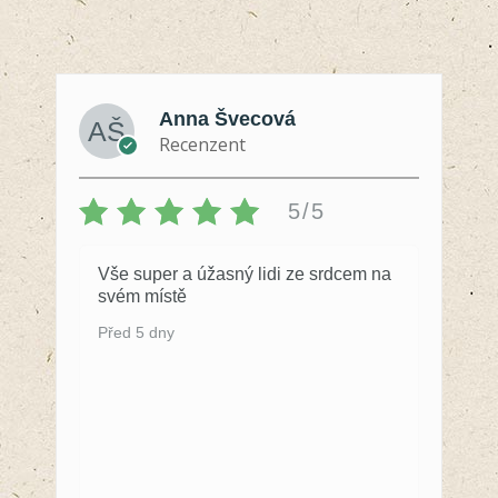
Anna Švecová
Recenzent
5/5
Vše super a úžasný lidi ze srdcem na
svém místě
Před 5 dny