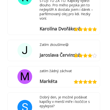
STOJÍ TO ZA TO. Kapičky vydrží
dlouho. Pro mého pejska jen to
nejlepší!!! A dostala jsem i dárek –
parfémovaný olej pro lidi. Hezky
voní.
Karolína Dvořáková
Hodnocení
5
z 5
Zatím zkoušíme😃
J
Jaroslava Červinská
Hodnocení
4
z 5
zatím žádný záchvat
M
Markéta
Hodnocení
5
z 5
Dobrý den, je možné podávat
kapičky v menší míře i kočičce s
S
epylepsii?