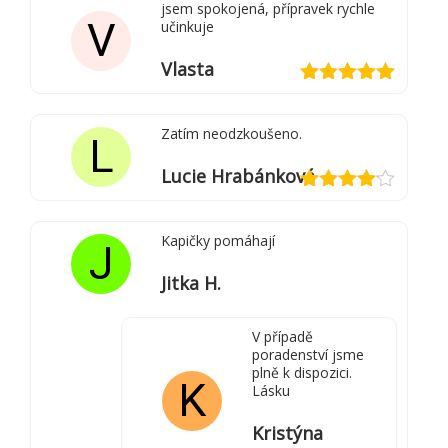
jsem spokojená, přípravek rychle
z
V
učinkuje
5
Vlasta
Hodnocení
5
z 5
Zatím neodzkoušeno.
L
Lucie Hrabánková
Hodnocení
4
z 5
Kapičky pomáhají
J
Jitka H.
V případě
poradenství jsme
plně k dispozici.
K
Lásku
Kristýna