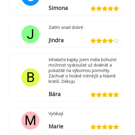
Simona
Hodnocení
5
z 5
Zatím snad dobré
J
Jindra
Hodnocení
4
z 5
Inhalační kapky jsem měla bohužel
možnost vyzkoušet už dvakrát a
pokaždé na výbornou pomohly.
B
Záchvat o hodně mírnější a hlavně
kratší. Děkuju
Bára
Hodnocení
5
z 5
Vynikají.
M
Marie
Hodnocení
5