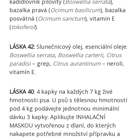
kadidlovník pilovitý (
Boswellia serrata
),
bazalka pravá (
Ocimum basilicum
), bazalka
posvátná (
Ocimum sanctum
), vitamin E
(
tokoferol
).
LÁSKA 42:
Slunečnicový olej, esenciální oleje:
Boswellia serrata
,
Boswellia carterii
,
Citrus
paradisi
– grep,
Citrus aurantinum
– neroli,
vitamín E.
LÁSKA 40
: 4 kapky na každých 7 kg živé
hmotnosti psa. U psů s tělesnou hmotností
pod 4 kg podávejte jednotnou minimální
dávku 3 kapky. Aplikujte INHALAČNÍ
MASKOU vytvořenou z dlaní, do kterých
nakapete potřebné množství přípravku a