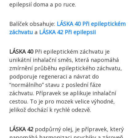
epilepsií doma a po ruce.
Balíček obsahuje:
LÁSKA 40 Při epileptickém
záchvatu
a
LÁSKA 42 Při epilepsii
LÁSKA 40
Při epileptickém záchvatu je
unikátní inhalační směs, která napomáhá
zmírnění průběhu epileptického záchvatu,
podporuje regeneraci a návrat do
“normálního” stavu z poslední fáze
záchvatu. Přípravek se aplikuje inhalační
cestou. To je pro mozek velice výhodné,
jelikož dochází k rychlé odezvě.
LÁSKA 42
podpůrný olej, je přípravek, který
napomáhá harmonizaci psychiky a zároveň