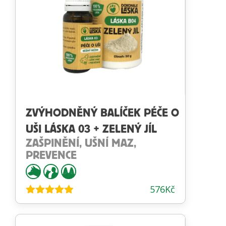
ZVÝHODNĚNÝ BALÍČEK PÉČE O
UŠI LÁSKA 03 + ZELENÝ JÍL
ZAŠPINĚNÍ, UŠNÍ MAZ,
PREVENCE
576
Kč
Hodnocení
4.86
z 5