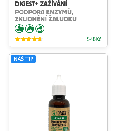
DIGEST+ ZAŽÍVÁNÍ
PODPORA ENZYMŮ,
ZKLIDNĚNÍ ŽALUDKU
548
Kč
Hodnocení
4.64
z 5
NÁŠ TIP