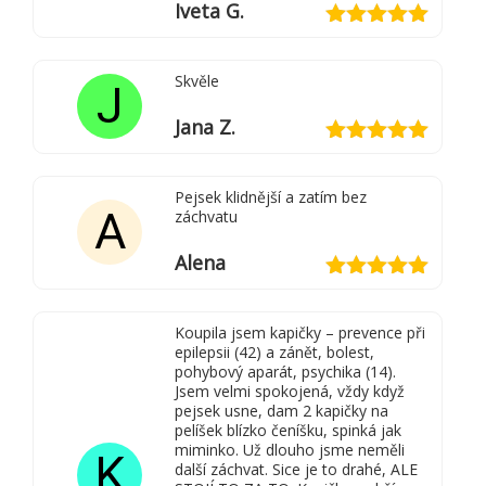
Iveta G.
Hodnocení
5
z 5
Skvěle
J
Jana Z.
Hodnocení
5
z 5
Pejsek klidnější a zatím bez
A
záchvatu
Alena
Hodnocení
5
z 5
Koupila jsem kapičky – prevence při
epilepsii (42) a zánět, bolest,
pohybový aparát, psychika (14).
Jsem velmi spokojená, vždy když
pejsek usne, dam 2 kapičky na
pelíšek blízko čeníšku, spinká jak
miminko. Už dlouho jsme neměli
K
další záchvat. Sice je to drahé, ALE