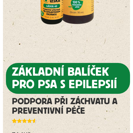
ZÁKLADNÍ BALÍČEK
PRO PSA S EPILEPSIÍ
PODPORA PŘI ZÁCHVATU A
PREVENTIVNÍ PÉČE
Hodnoceno
103
4.54
z 5