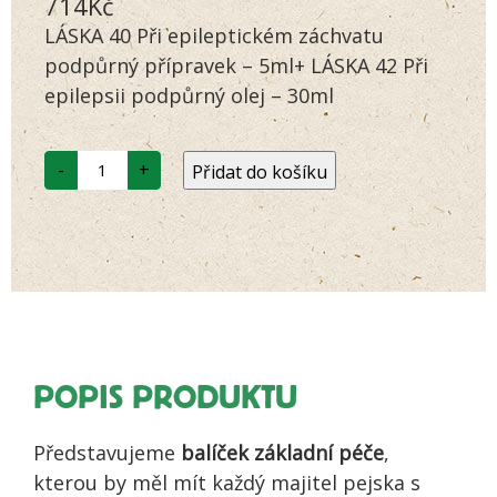
714
Kč
na základě
LÁSKA 40 Při epileptickém záchvatu
hodnocení
zákazníků
podpůrný přípravek – 5ml+ LÁSKA 42 Při
epilepsii podpůrný olej – 30ml
Základní
-
+
Přidat do košíku
balíček
pro
psa
s
epilepsií
množství
POPIS PRODUKTU
Představujeme
balíček základní péče
,
kterou by měl mít každý majitel pejska s