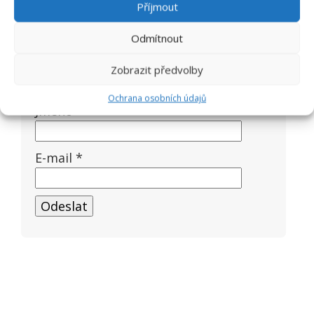
Příjmout
Vaše recenze
*
Odmítnout
Zobrazit předvolby
Ochrana osobních údajů
Jméno
*
E-mail
*