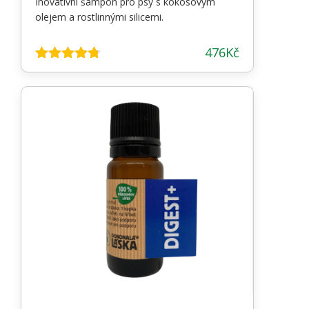
Inovativní šampon pro psy s kokosovým
olejem a rostlinnými silicemi.
476
Kč
Hodnocení
4.67
z 5