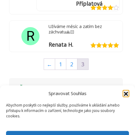
Příplatová
Hodnocení
4
z 5
Užíváme měsíc a zatím bez
R
záchvatu🙏🏻
Renata H.
Hodnocení
5
z 5
←
1
2
3
PŘIDAT RECENZI
Spravovat Souhlas
Vaše e-mailová adresa nebude
Abychom poskytli co nejlepší služby, používáme k ukládání a/nebo
zveřejněna.
Vyžadované informace jsou
přístupu k informacím o zařízení, technologie jako jsou soubory
označeny
*
cookies.
Vaše hodnocení