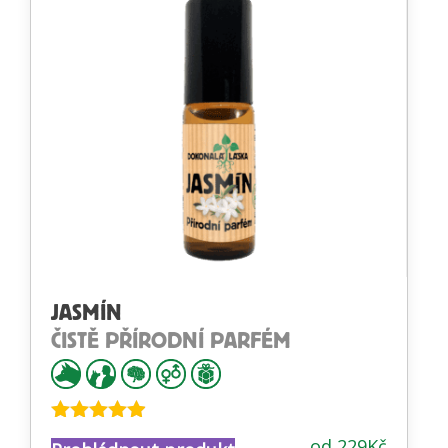
JASMÍN
ČISTĚ PŘÍRODNÍ PARFÉM
Hodnocení
od
229
Kč