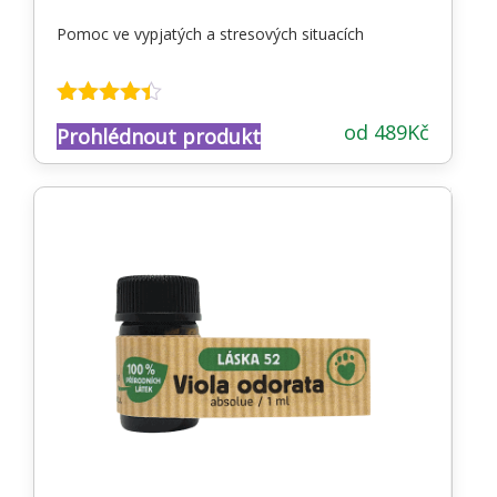
Pomoc ve vypjatých a stresových situacích
Hodnocení
od
489
Kč
Prohlédnout produkt
4.34
z 5