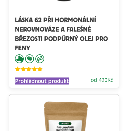
LÁSKA 62 PŘI HORMONÁLNÍ
NEROVNOVÁZE A FALEŠNÉ
BŘEZOSTI PODPŮRNÝ OLEJ PRO
FENY
Hodnocení
od
420
Kč
Prohlédnout produkt
4.73
z 5