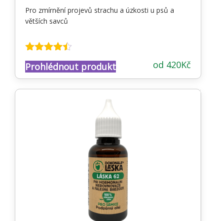
Pro zmírnění projevů strachu a úzkosti u psů a
větších savců
Hodnocení
od
420
Kč
Prohlédnout produkt
4.38
z 5