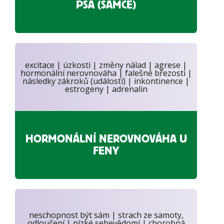
PSA (SAMCE)
excitace | úzkosti | změny nálad | agrese |
hormonální nerovnováha | falešné březosti |
následky zákroků (událostí) | inkontinence |
estrogeny | adrenalin
HORMONÁLNÍ NEROVNOVÁHA U
FENY
neschopnost být sám | strach ze samoty,
odloučení | nízké sebevědomí | chorobná