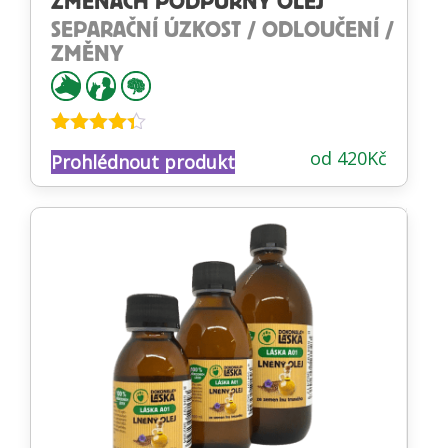
ZMĚNÁCH PODPŮRNÝ OLEJ
SEPARAČNÍ ÚZKOST / ODLOUČENÍ /
ZMĚNY
Hodnocení
od
420
Kč
Prohlédnout produkt
4.27
z 5