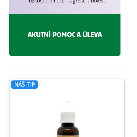
| úzkost | emoce | agrese | bolest
AKUTNÍ POMOC A ÚLEVA
NÁŠ TIP