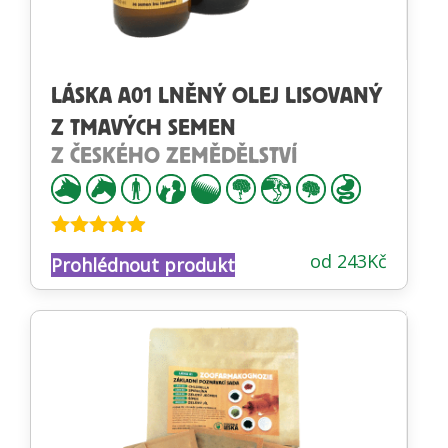
LÁSKA A01 LNĚNÝ OLEJ LISOVANÝ
Z TMAVÝCH SEMEN
Z ČESKÉHO ZEMĚDĚLSTVÍ
Hodnocení
od
243
Kč
Prohlédnout produkt
4.84
z 5