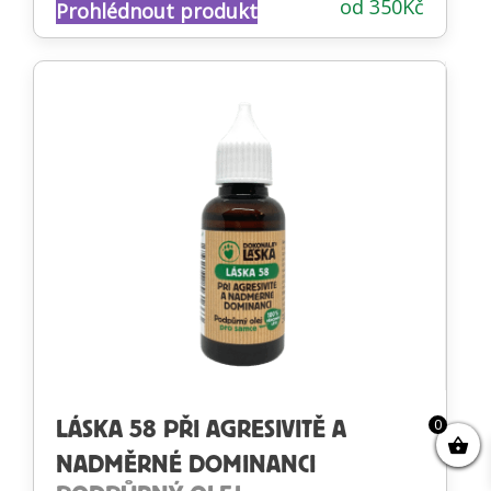
od
350
Kč
Prohlédnout produkt
4.88
z 5
0
LÁSKA 58 PŘI AGRESIVITĚ A
NADMĚRNÉ DOMINANCI