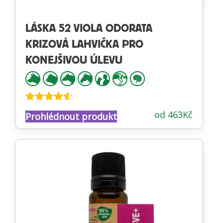
LÁSKA 52 VIOLA ODORATA
KRIZOVÁ LAHVIČKA PRO
KONEJŠIVOU ÚLEVU
Hodnocení
od
463
Kč
Prohlédnout produkt
4.47
z 5