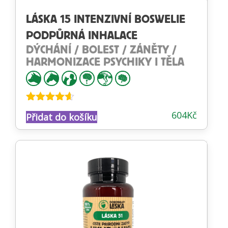
LÁSKA 15 INTENZIVNÍ BOSWELIE
PODPŮRNÁ INHALACE
DÝCHÁNÍ / BOLEST / ZÁNĚTY /
HARMONIZACE PSYCHIKY I TĚLA
Hodnocení
604
Kč
Přidat do košíku
4.54
z 5