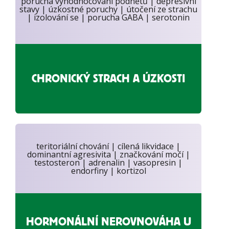
porucha vyhodnocování podnětů | depresivní
stavy | úzkostné poruchy | útočení ze strachu
| izolování se | porucha GABA | serotonin
CHRONICKÝ STRACH A ÚZKOSTI
teritoriální chování | cílená likvidace |
dominantní agresivita | značkování močí |
testosteron | adrenalin | vasopresin |
endorfiny | kortizol
HORMONÁLNÍ NEROVNOVÁHA U