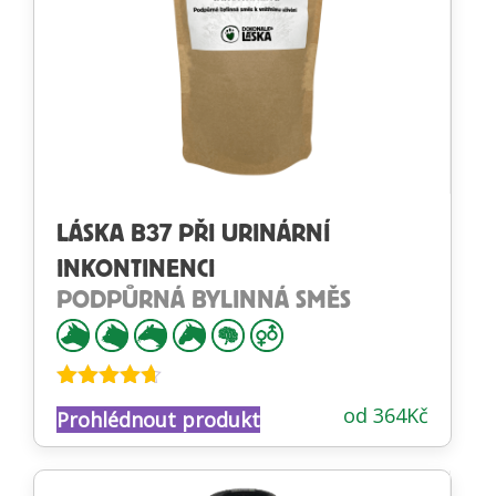
LÁSKA B37 PŘI URINÁRNÍ
INKONTINENCI
PODPŮRNÁ BYLINNÁ SMĚS
Hodnocení
od
364
Kč
Prohlédnout produkt
4.60
z 5