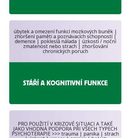
úbytek a omezení funkcí mozkových buněk |
zhoršení paměti a poznávacích schopností |
demence | pokleslá nálada | úzkosti / noční
zmatenost nebo strach | zhoršování
chronických poruch
STÁŘÍ A KOGNITIVNÍ FUNKCE
PRO POUŽITÍ V KRIZOVÉ SITUACI A TAKÉ
JAKO VHODNÁ PODPORA PŘI VŠECH TYPECH
PSYCHOTERAPIE >>> trauma | panika | strach