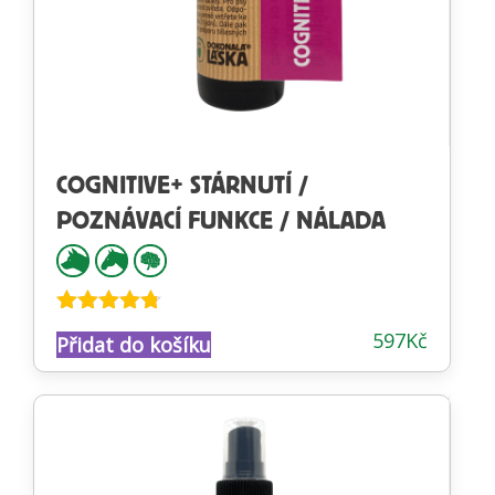
COGNITIVE+ STÁRNUTÍ /
POZNÁVACÍ FUNKCE / NÁLADA
Hodnocení
597
Kč
Přidat do košíku
4.66
z 5