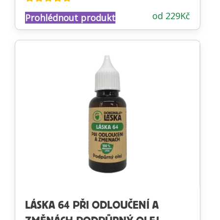
Hodnocení
od
229
Kč
Prohlédnout produkt
4.73
z 5
LÁSKA 64 PŘI ODLOUČENÍ A