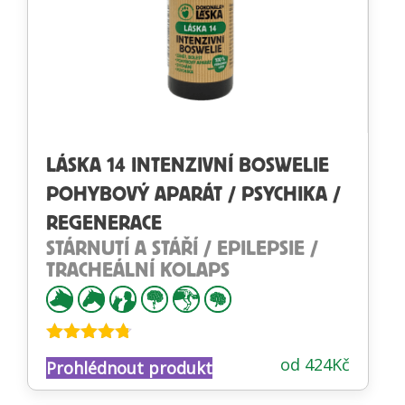
LÁSKA 14 INTENZIVNÍ BOSWELIE
POHYBOVÝ APARÁT / PSYCHIKA /
REGENERACE
STÁRNUTÍ A STÁŘÍ / EPILEPSIE /
TRACHEÁLNÍ KOLAPS
Hodnocení
od
424
Kč
Prohlédnout produkt
4.68
z 5