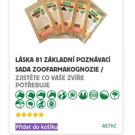
LÁSKA 81 ZÁKLADNÍ POZNÁVACÍ
SADA ZOOFARMAKOGNOZIE /
ZJISTĚTE CO VAŠE ZVÍŘE
POTŘEBUJE
Hodnocení
487
Kč
Přidat do košíku
4.74
z 5