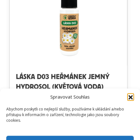
LÁSKA D03 HEŘMÁNEK JEMNÝ
HYDROSOL (KVĚTOVÁ VODA)
KŮŽE / ALERGIE / PSYCHIKA
Spravovat Souhlas
Abychom poskytli co nejlepší služby, používáme k ukládání a/nebo
přístupu k informacím o zařízení, technologie jako jsou soubory
cookies.
Hodnocení
od
350
Kč
Prohlédnout produkt
4.79
z 5