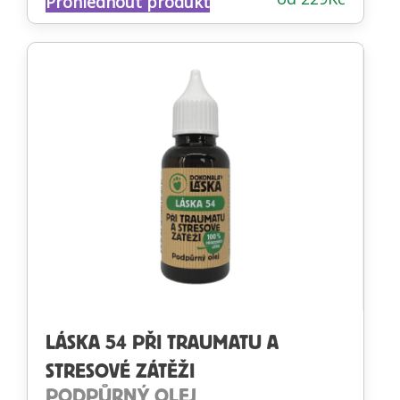
Prohlédnout produkt
4.82
z 5
LÁSKA 54 PŘI TRAUMATU A
STRESOVÉ ZÁTĚŽI
PODPŮRNÝ OLEJ