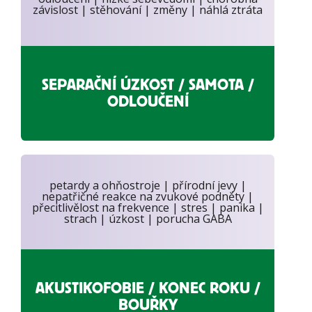
závislost | stěhování | změny | náhlá ztráta
SEPARAČNÍ ÚZKOST / SAMOTA /
ODLOUČENÍ
petardy a ohňostroje | přírodní jevy |
nepatřičné reakce na zvukové podněty |
přecitlivělost na frekvence | stres | panika |
strach | úzkost | porucha GABA
AKUSTIKOFOBIE / KONEC ROKU /
BOUŘKY