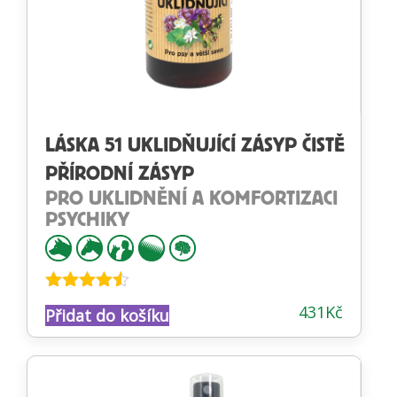
LÁSKA 51 UKLIDŇUJÍCÍ ZÁSYP ČISTĚ
PŘÍRODNÍ ZÁSYP
PRO UKLIDNĚNÍ A KOMFORTIZACI
PSYCHIKY
Hodnocení
431
Kč
Přidat do košíku
4.45
z 5