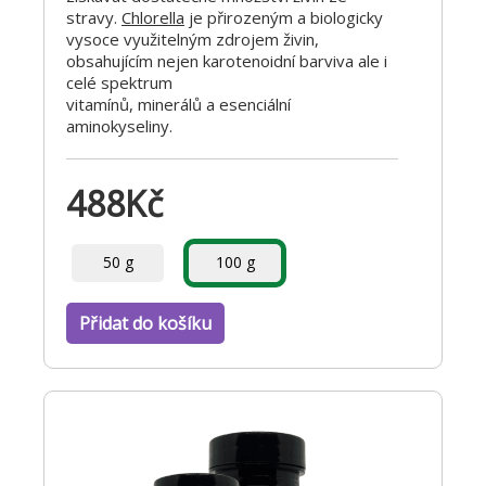
stravy.
Chlorella
je přirozeným a biologicky
vysoce využitelným zdrojem živin,
obsahujícím nejen karotenoidní barviva ale i
celé spektrum
vitamínů, minerálů a esenciální
aminokyseliny.
488
Kč
50 g
100 g
Přidat do košíku