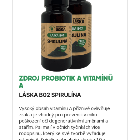
ZDROJ PROBIOTIK A VITAMÍNŮ
A
LÁSKA B02 SPIRULÍNA
Vysoký obsah vitamínu A příznivě ovlivňuje
zrak a je vhodný pro prevenci vzniku
poškození očí degenerativními změnami a
stářím. Psi mají v očních tyčinkách více
rodopsinu, který ke své tvorbě vyžaduje
vitamín A.
Spirulína
obsahuje zhruba 10 x