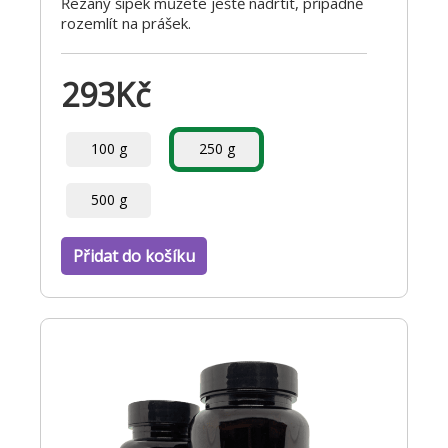
Řezaný šípek můžete ještě nadrtit, případně
rozemlít na prášek.
293
Kč
100 g
250 g
500 g
Přidat do košíku