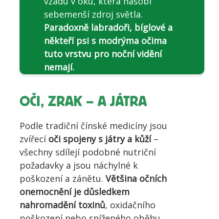
vzadu v oku, která násobí
sebemenší zdroj světla.
Paradoxně labradoři, bíglové a
někteří psi s modrýma očima
tuto vrstvu pro noční vidění
nemají.
OČI, ZRAK – A JÁTRA
Podle tradiční čínské medicíny jsou
zvířecí
oči spojeny s játry a kůží
–
všechny sdílejí podobné nutriční
požadavky a jsou náchylné k
poškození a zánětu.
Většina očních
onemocnění je důsledkem
nahromadění toxinů
, oxidačního
poškození nebo sníženého oběhu.