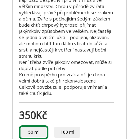
větším množství. Chrpu v přírodě zvířata
vyhledávají právě při problémech se zrakem
a očima. Zvíře s počínajícím šedým zákalem
bude chtít chrpový hydrosol přijímat
jakýmkoliv způsobem ve velkém. Nejčastěji
se jedná o vnitřní užití – popíjení, olizování,
ale mohou chtít tuto látku vtírat do kůže a
srsti a nejčastěji k vetření nastavují boční
stranu krku.
Není třeba zvíře jakkoliv omezovat, může si
dopřát podle potřeby.
Kromě prospěchu pro zrak a oči je chrpa
velmi dobrá také při rekonvalescenci.
Celkově povzbuzuje, podporuje vnímání a
také chuť k jídlu.
350
Kč
50 ml
100 ml