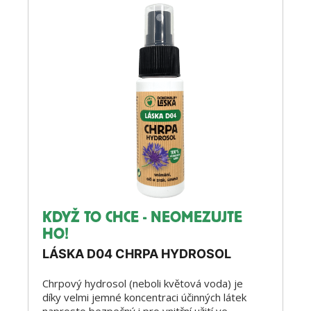
KDYŽ TO CHCE - NEOMEZUJTE
HO!
LÁSKA D04 CHRPA HYDROSOL
Chrpový hydrosol (neboli květová voda) je
díky velmi jemné koncentraci účinných látek
naprosto bezpečný i pro vnitřní užití ve