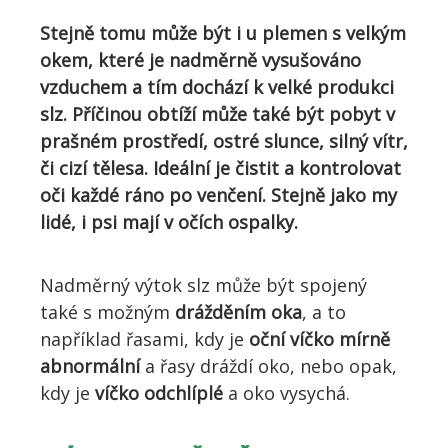
Stejně tomu může být i u plemen s velkým
okem, které je nadměrně vysušováno
vzduchem a tím dochází k velké produkci
slz. Příčinou obtíží může také být pobyt v
prašném prostředí, ostré slunce, silný vítr,
či cizí tělesa. Ideální je čistit a kontrolovat
oči každé ráno po venčení. Stejně jako my
lidé, i psi mají v očích ospalky.
Nadměrný výtok slz může být spojený
také s možným
drážděním oka
, a to
například řasami, kdy je
oční víčko mírně
abnormální
a řasy dráždí oko, nebo opak,
kdy je
víčko odchlíplé
a oko vysychá.