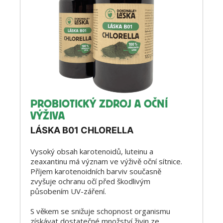
PROBIOTICKÝ ZDROJ A OČNÍ
VÝŽIVA
LÁSKA B01 CHLORELLA
Vysoký obsah karotenoidů, luteinu a
zeaxantinu má význam ve výživě oční sítnice.
Příjem karotenoidních barviv současně
zvyšuje ochranu očí před škodlivým
působením UV-záření.
S věkem se snižuje schopnost organismu
získávat dostatečné množství živin ze