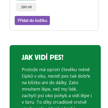
200 ml
Přidat do košíku
JAK VIDÍ PES?
Protože má oproti člověku méně
čípků v oku, nevidí pes tak dobře
na blízko ani do dálky. Zato
mnohem lépe, než my lidé,
zachytí psí oko pohyb a vidí lépe i
v šeru. To díky zrcadlové vrstvě