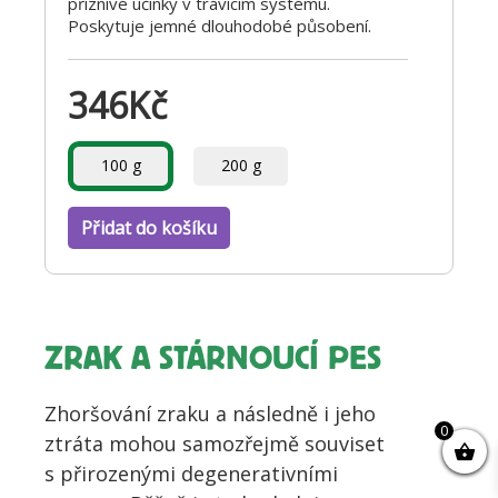
příznivé účinky v trávicím systému.
Poskytuje jemné dlouhodobé působení.
346
Kč
100 g
200 g
Přidat do košíku
ZRAK A STÁRNOUCÍ PES
Zhoršování zraku a následně i jeho
0
ztráta mohou samozřejmě souviset
s přirozenými degenerativními