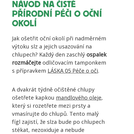
NÁVOD NA ČISTĚ
PŘÍRODNÍ PÉČI O OČNÍ
OKOLÍ
Jak ošetřit oční okolí při nadměrném
výtoku slz a jejich usazování na
chlupech? Každý den zaschlý
ospalek
rozmáčejte
odličovacím tamponkem
s přípravkem
LÁSKA 05 Péče o oči
.
A dvakrát týdně očištěné chlupy
ošetřete kapkou
mandlového oleje
,
který si rozetřete mezi prsty a
vmasírujte do chlupů. Tento malý
fígl zajistí, že slza bude po chlupech
stékat, nezoxiduje a nebude