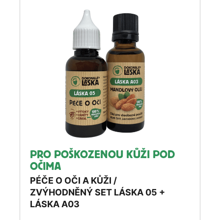
PRO POŠKOZENOU KŮŽI POD
OČIMA
PÉČE O OČI A KŮŽI /
ZVÝHODNĚNÝ SET LÁSKA 05 +
LÁSKA A03