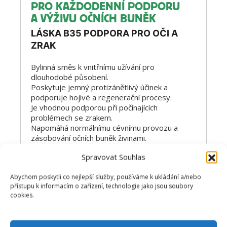
PRO KAŽDODENNÍ PODPORU
A VÝŽIVU OČNÍCH BUNĚK
LÁSKA B35 PODPORA PRO OČI A
ZRAK
Bylinná směs k vnitřnímu užívání pro
dlouhodobé působení.
Poskytuje jemný protizánětlivý účinek a
podporuje hojivé a regenerační procesy.
Je vhodnou podporou při počínajících
problémech se zrakem.
Napomáhá normálnímu cévnímu provozu a
zásobování očních buněk živinami.
Spravovat Souhlas
Bylinnou směs jednoduše přidávejte ve
stanovené dávce přímo do potravy.
Abychom poskytli co nejlepší služby, používáme k ukládání a/nebo
Případně ji můžete předtím trochu provlhčit.
přístupu k informacím o zařízení, technologie jako jsou soubory
cookies.
497
Kč