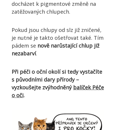
docházet k pigmentové změně na
zatěžovaných chlupech.
Pokud jsou chlupy od slz již zničené,
je nutné je takto ošetřovat také. Tím
pádem se
nově narůstající chlup již
nezabarví
.
Při péči o oční okolí si tedy vystačíte
s původními dary přírody –
vyzkoušejte zvýhodněný
balíček Péče
o oči
.