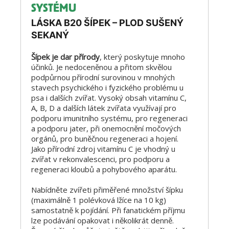
SYSTÉMU
LÁSKA B20 ŠÍPEK – PLOD SUŠENÝ
SEKANÝ
Šípek je dar přírody
, který poskytuje mnoho
účinků. Je nedoceněnou a přitom skvělou
podpůrnou přírodní surovinou v mnohých
stavech psychického i fyzického problému u
psa i dalších zvířat. Vysoký obsah vitamínu C,
A, B, D a dalších látek zvířata využívají pro
podporu imunitního systému, pro regeneraci
a podporu jater, při onemocnění močových
orgánů, pro buněčnou regeneraci a hojení.
Jako přírodní zdroj vitamínu C je vhodný u
zvířat v rekonvalescenci, pro podporu a
regeneraci kloubů a pohybového aparátu.
Nabídněte zvířeti přiměřené množství šípku
(maximálně 1 polévková lžíce na 10 kg)
samostatně k pojídání. Při fanatickém příjmu
lze podávání opakovat i několikrát denně.