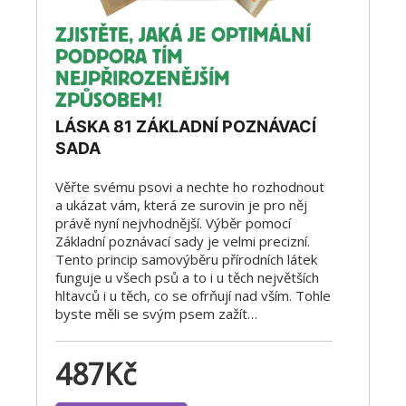
ZJISTĚTE, JAKÁ JE OPTIMÁLNÍ
PODPORA TÍM
NEJPŘIROZENĚJŠÍM
ZPŮSOBEM!
LÁSKA 81 ZÁKLADNÍ POZNÁVACÍ
SADA
Věřte svému psovi a nechte ho rozhodnout
a ukázat vám, která ze surovin je pro něj
právě nyní nejvhodnější. Výběr pomocí
Základní poznávací sady je velmi precizní.
Tento princip samovýběru přírodních látek
funguje u všech psů a to i u těch největších
hltavců i u těch, co se ofrňují nad vším. Tohle
byste měli se svým psem zažít…
487
Kč