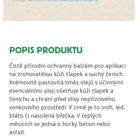
a
čenich
množství
POPIS PRODUKTU
Čistě přírodní ochranný balzám pro aplikaci
na zrohovatělou kůži tlapek a suchý čenich.
Krémovitě pastovitá směs olejů s účinnými
esenciálními oleji ošetřuje kůži tlapek a
čenichu a chrání před vlivy nepříznivého
venkovního prostředí. V zimě je to sníh, led,
bláto či nasolená břečka. V teplých
měsících se jedná o horký beton nebo
asfalt.