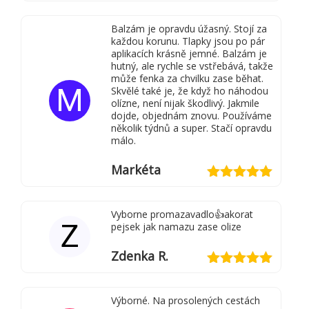
Hodnocení
5
z 5
Balzám je opravdu úžasný. Stojí za
každou korunu. Tlapky jsou po pár
aplikacích krásně jemné. Balzám je
hutný, ale rychle se vstřebává, takže
může fenka za chvilku zase běhat.
M
Skvělé také je, že když ho náhodou
olízne, není nijak škodlivý. Jakmile
dojde, objednám znovu. Používáme
několik týdnů a super. Stačí opravdu
málo.
Markéta
Hodnocení
5
z 5
Vyborne promazavadlo👍akorat
Z
pejsek jak namazu zase olize
Zdenka R.
Hodnocení
5
z 5
Výborné. Na prosolených cestách