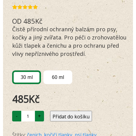
Hodnoceno
388
OD
485
Kč
4.87
z 5 na
základě
Čistě přírodní ochranný balzám pro psy,
hodnocení
zákazníků
kočky a jiný zvířata. Pro péči o zrohovatělou
kůži tlapek a čenichu a pro ochranu před
vlivy nepříznivého prostředí.
30 ml
60 ml
485
Kč
Láska
-
+
Přidat do košíku
31
Balzám
na
tlapky
Štítky:
čenich
,
kočičí tlapky
,
psí tlapky