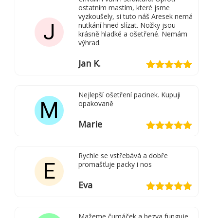
ostatním mastím, které jsme
vyzkoušely, si tuto náš Aresek nemá
J
nutkání hned slízat. Nožky jsou
krásně hladké a ošetřené. Nemám
výhrad.
Jan K.
Hodnocení
5
z 5
Nejlepší ošetření pacinek. Kupuji
M
opakovaně
Marie
Hodnocení
5
z 5
Rychle se vstřebává a dobře
E
promašťuje packy i nos
Eva
Hodnocení
5
z 5
Mažeme čumáček a bezva funguje