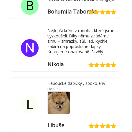
B
Bohumila Taborska
Hodnocení
5
z 5
Nejlepší krém z mnoha, které jsme
vyzkoušeli. Díky němu zvládáme
zimu – zmrazky, sůl, led. Rychle
N
zabírá na popraskané tlapky.
Kupujeme opakovaně. Skvělý.
Nikola
Hodnocení
5
z 5
Heboučké tlapičky , spokojený
pejsek
L
Libuše