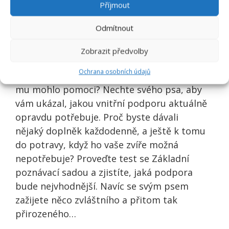
Příjmout
Když jsou polštářky tlapek dlouhodobě v
Odmítnout
horším stavu, sledujete snížení pružnosti a
odolnosti, vysušování, zvrásnění a
Zobrazit předvolby
popraskání - může to být přičiněním
Ochrana osobních údajů
různých faktorů. Co asi psovi chybí? Co by
mu mohlo pomoci? Nechte svého psa, aby
vám ukázal, jakou vnitřní podporu aktuálně
opravdu potřebuje. Proč byste dávali
nějaký doplněk každodenně, a ještě k tomu
do potravy, když ho vaše zvíře možná
nepotřebuje? Proveďte test se Základní
poznávací sadou a zjistíte, jaká podpora
bude nejvhodnější. Navíc se svým psem
zažijete něco zvláštního a přitom tak
přirozeného…