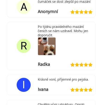
čumáček se dost zlepšil po mazání
A
Anonymní
Hodnocení
5
z 5
Po týdnu pravidelného mazání
čenich se nám uzdravil. Mohu jen
doporučit.
R
Radka
Hodnocení
5
z 5
Krásně voní, příjemné pro pejska.
I
Ivana
Hodnocení
5
z 5
Chválím vůni i strukturu. Oproti