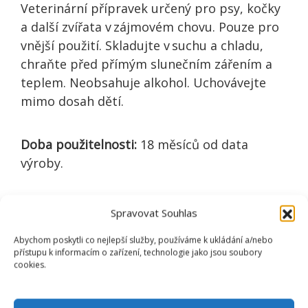
Veterinární přípravek určený pro psy, kočky
a další zvířata v zájmovém chovu. Pouze pro
vnější použití. Skladujte v suchu a chladu,
chraňte před přímým slunečním zářením a
teplem. Neobsahuje alkohol. Uchovávejte
mimo dosah dětí.
Doba použitelnosti:
18 měsíců od data
výroby.
Číslo schválení:
073-19/C
Spravovat Souhlas
Abychom poskytli co nejlepší služby, používáme k ukládání a/nebo
přístupu k informacím o zařízení, technologie jako jsou soubory
cookies.
VÁŠ PES VÁM PROZRADÍ, CO
OPRAVDU POTŘEBUJE