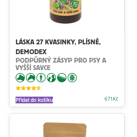
LÁSKA 27 KVASINKY, PLÍSNĚ,
DEMODEX
PODPŮRNÝ ZÁSYP PRO PSY A
VYŠŠÍ SAVCE
Hodnocení
671
Kč
Přidat do košíku
4.50
z 5