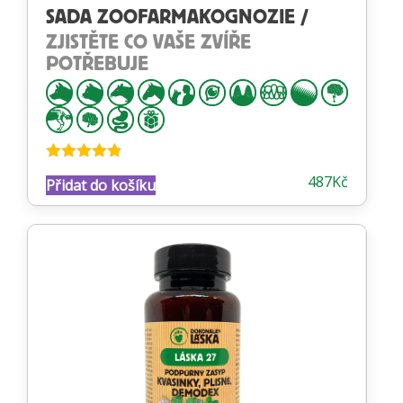
SADA ZOOFARMAKOGNOZIE /
ZJISTĚTE CO VAŠE ZVÍŘE
POTŘEBUJE
Hodnocení
487
Kč
Přidat do košíku
4.74
z 5