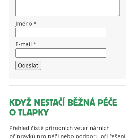
Jméno
*
E-mail
*
KDYŽ NESTAČÍ BĚŽNÁ PÉČE
O TLAPKY
Přehled čistě přírodních veterinárních
přípravků pro péči nebo podporu při řešení