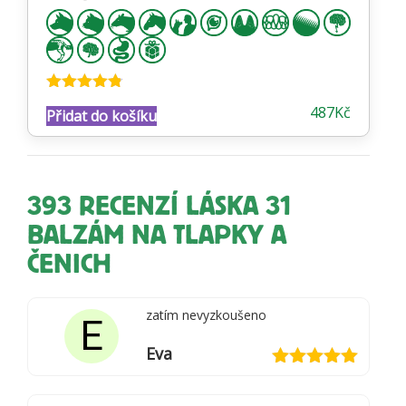
Hodnocení
487
Kč
Přidat do košíku
4.74
z 5
393 RECENZÍ
LÁSKA 31
BALZÁM NA TLAPKY A
ČENICH
zatím nevyzkoušeno
E
Eva
Hodnocení
5
z 5