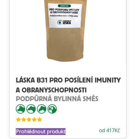
LÁSKA B31 PRO POSÍLENÍ IMUNITY
A OBRANYSCHOPNOSTI
PODPŮRNÁ BYLINNÁ SMĚS
Hodnocení
od
417
Kč
Prohlédnout produkt
4.78
z 5