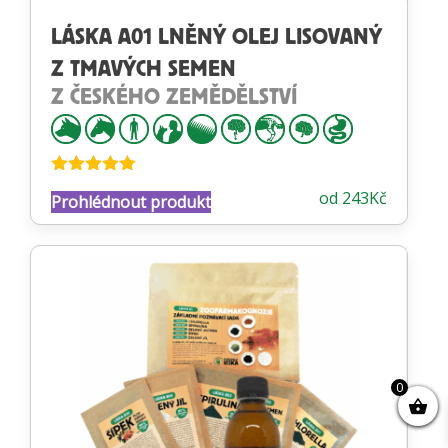
LÁSKA A01 LNĚNÝ OLEJ LISOVANÝ
Z TMAVÝCH SEMEN
Z ČESKÉHO ZEMĚDĚLSTVÍ
Hodnocení
od
243
Kč
Prohlédnout produkt
4.84
z 5
0