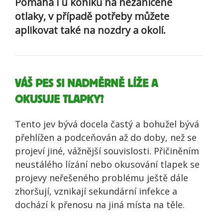
Pomáhá i u koníků na nezanícené
otlaky, v případě potřeby můžete
aplikovat také na nozdry a okolí.
VÁŠ PES SI NADMĚRNĚ LÍŽE A
OKUSUJE TLAPKY?
Tento jev bývá docela častý a bohužel bývá
přehlížen a podceňován až do doby, než se
projeví jiné, vážnější souvislosti. Přičiněním
neustálého lízání nebo okusování tlapek se
projevy neřešeného problému ještě dále
zhoršují, vznikají sekundární infekce a
dochází k přenosu na jiná místa na těle.