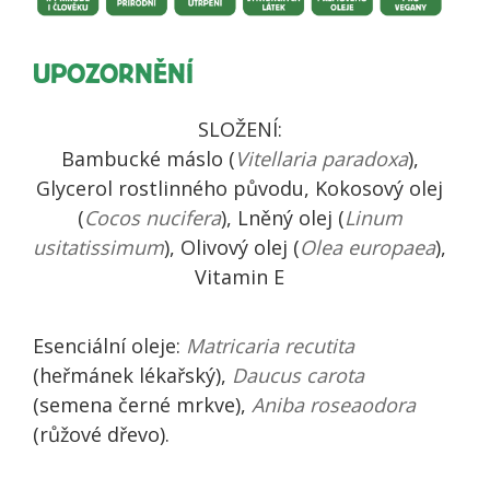
UPOZORNĚNÍ
SLOŽENÍ:
Bambucké máslo (
Vitellaria paradoxa
),
Glycerol rostlinného původu, Kokosový olej
(
Cocos nucifera
), Lněný olej (
Linum
usitatissimum
), Olivový olej (
Olea europaea
),
Vitamin E
Esenciální oleje:
Matricaria recutita
(heřmánek lékařský),
Daucus carota
(semena černé mrkve),
Aniba roseaodora
(růžové dřevo).