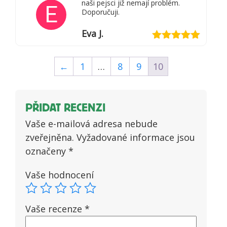
naši pejsci již nemají problém.
E
Doporučuji.
Eva J.
Hodnocení
5
z 5
←
1
…
8
9
10
PŘIDAT RECENZI
Vaše e-mailová adresa nebude
zveřejněna.
Vyžadované informace jsou
označeny
*
Vaše hodnocení
Vaše recenze
*