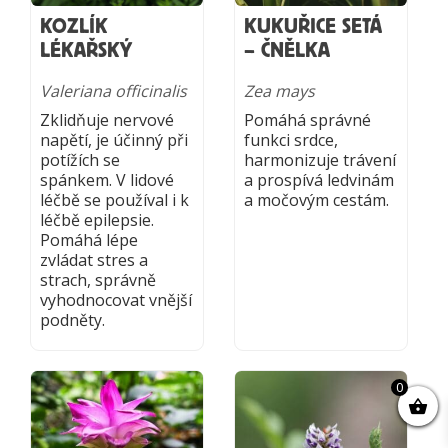
KOZLÍK
KUKUŘICE SETÁ
LÉKAŘSKÝ
– ČNĚLKA
Valeriana officinalis
Zea mays
Zklidňuje nervové
Pomáhá správné
napětí, je účinný při
funkci srdce,
potížích se
harmonizuje trávení
spánkem. V lidové
a prospívá ledvinám
léčbě se používal i k
a močovým cestám.
léčbě epilepsie.
Pomáhá lépe
zvládat stres a
strach, správně
vyhodnocovat vnější
podněty.
0