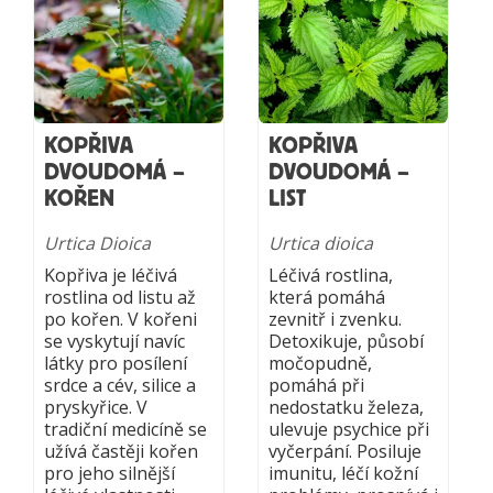
KOPŘIVA
KOPŘIVA
DVOUDOMÁ –
DVOUDOMÁ –
KOŘEN
LIST
Urtica Dioica
Urtica dioica
Kopřiva je léčivá
Léčivá rostlina,
rostlina od listu až
která pomáhá
po kořen. V kořeni
zevnitř i zvenku.
se vyskytují navíc
Detoxikuje, působí
látky pro posílení
močopudně,
srdce a cév, silice a
pomáhá při
pryskyřice. V
nedostatku železa,
tradiční medicíně se
ulevuje psychice při
užívá častěji kořen
vyčerpání. Posiluje
pro jeho silnější
imunitu, léčí kožní