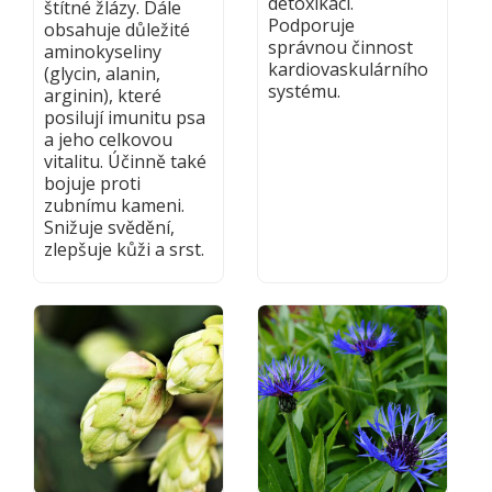
detoxikaci.
štítné žlázy. Dále
Podporuje
obsahuje důležité
správnou činnost
aminokyseliny
kardiovaskulárního
(glycin, alanin,
systému.
arginin), které
posilují imunitu psa
a jeho celkovou
vitalitu. Účinně také
bojuje proti
zubnímu kameni.
Snižuje svědění,
zlepšuje kůži a srst.