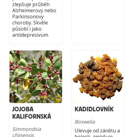
zlepšuje průběh
Alzheimerovy nebo
Parkinsonovy
choroby. Skvěle
působí i jako
antidepresivum.
JOJOBA
KADIDLOVNÍK
KALIFORNSKÁ
Boswelia
Simmondsia
Ulevuje od zánětu a
chinensis
bolesti, zmírňuje