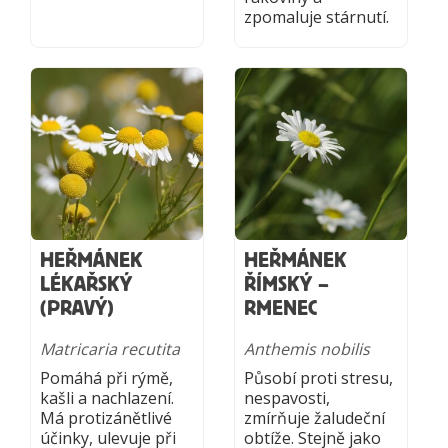
zpomaluje stárnutí.
HEŘMÁNEK
HEŘMÁNEK
LÉKAŘSKÝ
ŘÍMSKÝ –
(PRAVÝ)
RMENEC
Matricaria recutita
Anthemis nobilis
Pomáhá při rýmě,
Působí proti stresu,
kašli a nachlazení.
nespavosti,
Má protizánětlivé
zmírňuje žaludeční
účinky, ulevuje při
obtíže. Stejně jako