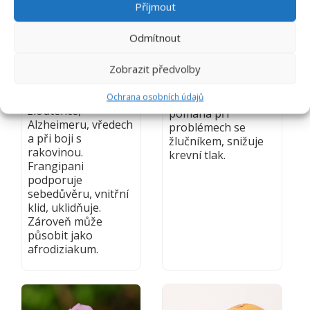
Příjmout
Gardenia
Tento keř je
jasminoides
považován za zdroj
Odmítnout
nesmrtelnosti –
Svou omamnou vůní
rozmnožuje se i po
připomíná jasmín.
vyjmutí z půdy. Vůně
Zobrazit předvolby
Jde o mocnou
bílých květů
bylinku, dokáže
pomáhá při
Ochrana osobních údajů
zahánět horečku,
žloutence,
pomáhá při
Alzheimeru, vředech
problémech se
a při boji s
žlučníkem, snižuje
rakovinou.
krevní tlak.
Frangipani
podporuje
sebedůvěru, vnitřní
klid, uklidňuje.
Zároveň může
působit jako
afrodiziakum.