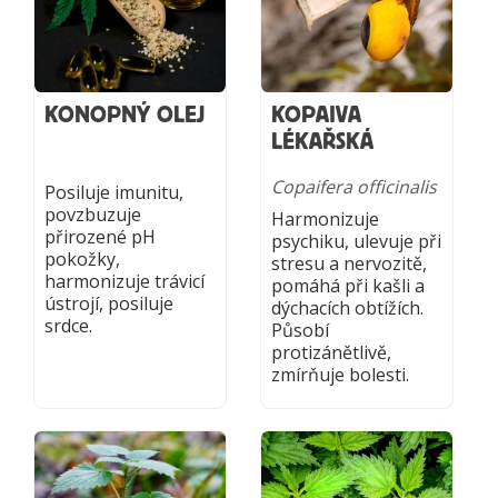
KONOPNÝ OLEJ
KOPAIVA
LÉKAŘSKÁ
Copaifera officinalis
Posiluje imunitu,
povzbuzuje
Harmonizuje
přirozené pH
psychiku, ulevuje při
pokožky,
stresu a nervozitě,
harmonizuje trávicí
pomáhá při kašli a
ústrojí, posiluje
dýchacích obtížích.
srdce.
Působí
protizánětlivě,
zmírňuje bolesti.