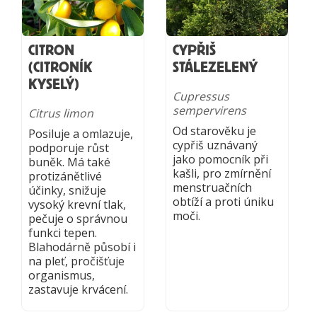
CITRON
CYPŘIŠ
(CITRONÍK
STÁLEZELENÝ
KYSELÝ)
Cupressus
sempervirens
Citrus limon
Od starověku je
Posiluje a omlazuje,
cypřiš uznávaný
podporuje růst
jako pomocník při
buněk. Má také
kašli, pro zmírnění
protizánětlivé
menstruačních
účinky, snižuje
obtíží a proti úniku
vysoký krevní tlak,
moči.
pečuje o správnou
funkci tepen.
Blahodárně působí i
na pleť, pročišťuje
organismus,
zastavuje krvácení.