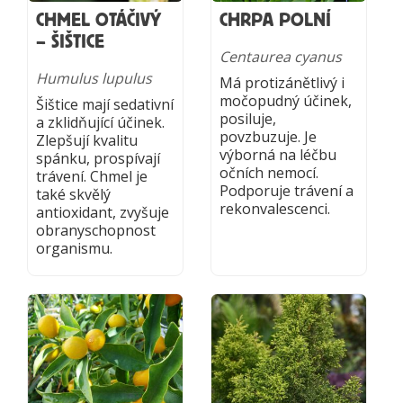
CHMEL OTÁČIVÝ
CHRPA POLNÍ
– ŠIŠTICE
Centaurea cyanus
Humulus lupulus
Má protizánětlivý i
močopudný účinek,
Šištice mají sedativní
posiluje,
a zklidňující účinek.
povzbuzuje. Je
Zlepšují kvalitu
výborná na léčbu
spánku, prospívají
očních nemocí.
trávení. Chmel je
Podporuje trávení a
také skvělý
rekonvalescenci.
antioxidant, zvyšuje
obranyschopnost
organismu.