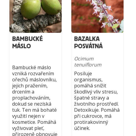
BAMBUCKÉ
BAZALKA
MÁSLO
POSVÁTNÁ
Ocimum
tenuiflorum
Bambucké máslo
vzniká rozvařením
Posiluje
ořechů máslovníku,
organismus,
jejich pražením,
pomáhá snížit
drcením a
škodlivý vliv stresu,
proplachováním,
špatné stravy a
dokud se nezíská
životního prostředí.
tuk. Ten má bohaté
Detoxikuje. Pomáhá
využití nejen v
při cukrovce, má
kosmetice. Pomáhá
protirakovinný
vyživovat pleť,
účinek.
přirozeně obnovuje