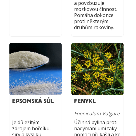
a povzbuzuje
mozkovou činnost.
Pomáhá dokonce
proti některým
druhům rakoviny.
EPSOMSKÁ SŮL
FENYKL
Foeniculum Vulgare
Je důležitým
Účinná bylina proti
zdrojem hořčíku,
nadýmání umí taky
síry a kyslíku.
pomoci při kašli a ke