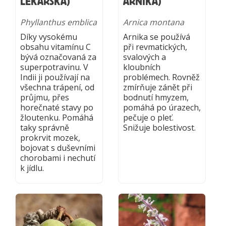
LÉKAŘSKÁ)
ARNIKA)
Phyllanthus emblica
Arnica montana
Díky vysokému
Arnika se používá
obsahu vitamínu C
při revmatických,
bývá označovaná za
svalových a
superpotravinu. V
kloubních
Indii ji používají na
problémech. Rovněž
všechna trápení, od
zmírňuje zánět při
průjmu, přes
bodnutí hmyzem,
horečnaté stavy po
pomáhá po úrazech,
žloutenku. Pomáhá
pečuje o pleť.
taky správně
Snižuje bolestivost.
prokrvit mozek,
bojovat s duševními
chorobami i nechutí
k jídlu.