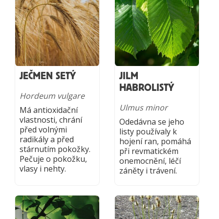
JEČMEN SETÝ
JILM
HABROLISTÝ
Hordeum vulgare
Ulmus minor
Má antioxidační
vlastnosti, chrání
Odedávna se jeho
před volnými
listy používaly k
radikály a před
hojení ran, pomáhá
stárnutím pokožky.
při revmatickém
Pečuje o pokožku,
onemocnění, léčí
vlasy i nehty.
záněty i trávení.