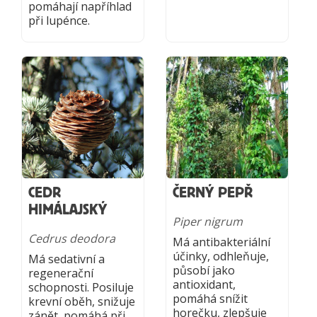
pomáhají napříhlad
při lupénce.
CEDR
ČERNÝ PEPŘ
HIMÁLAJSKÝ
Piper nigrum
Cedrus deodora
Má antibakteriální
účinky, odhleňuje,
Má sedativní a
působí jako
regenerační
antioxidant,
schopnosti. Posiluje
pomáhá snížit
krevní oběh, snižuje
horečku, zlepšuje
zánět, pomáhá při