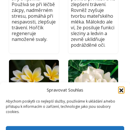
Používá se při léčbě
zlepšení trávení.
zácpy, nadměrném
Rovněž zvyšuje
stresu, pomáhá při
tvorbu mateřského
nespavosti, zlepšuje
mléka. Málokdo ale
trávení. Hořčík
ví, že posiluje funkci
regeneruje
sleziny a ledvin a
namožené svaly.
zevně uklidňuje
podrážděné oči.
Spravovat Souhlas
Abychom poskytli co nejlepší služby, používáme k ukládání a/nebo
přístupu k informacím o zařízení, technologie jako jsou soubory
cookies.
FRANGIPANI
GARDÉNIE
JASMÍNOVÁ
Plumeria alba