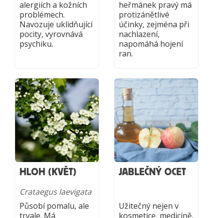
alergiích a kožních
heřmánek pravý má
problémech.
protizánětlivé
Navozuje uklidňující
účinky, zejména při
pocity, vyrovnává
nachlazení,
psychiku.
napomáhá hojení
ran.
HLOH (KVĚT)
JABLEČNÝ OCET
Crataegus laevigata
Působí pomalu, ale
Užitečný nejen v
trvale. Má
kosmetice, medicíně,