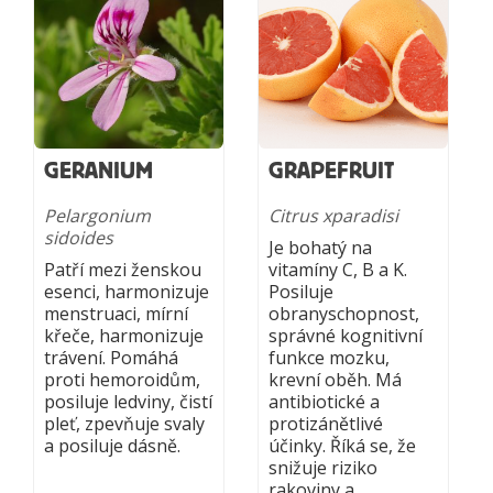
GERANIUM
GRAPEFRUIT
Pelargonium
Citrus xparadisi
sidoides
Je bohatý na
Patří mezi ženskou
vitamíny C, B a K.
esenci, harmonizuje
Posiluje
menstruaci, mírní
obranyschopnost,
křeče, harmonizuje
správné kognitivní
trávení. Pomáhá
funkce mozku,
proti hemoroidům,
krevní oběh. Má
posiluje ledviny, čistí
antibiotické a
pleť, zpevňuje svaly
protizánětlivé
a posiluje dásně.
účinky. Říká se, že
snižuje riziko
rakoviny a