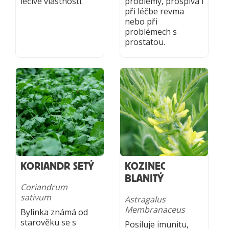
léčivé vlastnosti.
problémy, prospívá i
při léčbe revma
nebo při
problémech s
prostatou.
KORIANDR SETÝ
KOZINEC
BLANITÝ
Coriandrum
sativum
Astragalus
Membranaceus
Bylinka známá od
starověku se s
Posiluje imunitu,