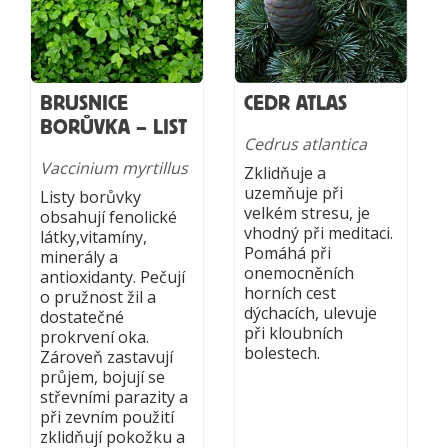
BRUSNICE
CEDR ATLAS
BORŮVKA – LIST
Cedrus atlantica
Vaccinium myrtillus
Zklidňuje a
uzemňuje při
Listy borůvky
velkém stresu, je
obsahují fenolické
vhodný při meditaci.
látky,vitamíny,
Pomáhá při
minerály a
onemocněních
antioxidanty. Pečují
horních cest
o pružnost žil a
dýchacích, ulevuje
dostatečné
při kloubních
prokrvení oka.
bolestech.
Zároveň zastavují
průjem, bojují se
střevními parazity a
při zevním použití
zklidňují pokožku a