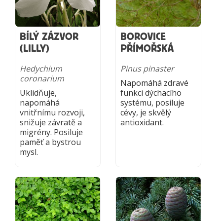
BÍLÝ ZÁZVOR
BOROVICE
(LILLY)
PŘÍMOŘSKÁ
Hedychium
Pinus pinaster
coronarium
Napomáhá zdravé
Uklidňuje,
funkci dýchacího
napomáhá
systému, posiluje
vnitřnímu rozvoji,
cévy, je skvělý
snižuje závratě a
antioxidant.
migrény. Posiluje
paměť a bystrou
mysl.