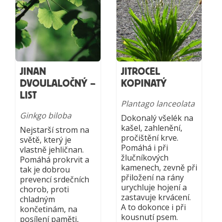
JINAN
JITROCEL
DVOULALOČNÝ –
KOPINATÝ
LIST
Plantago lanceolata
Ginkgo biloba
Dokonalý všelék na
kašel, zahlenění,
Nejstarší strom na
pročištění krve.
světě, který je
Pomáhá i při
vlastně jehličnan.
žlučníkových
Pomáhá prokrvit a
kamenech, zevně při
tak je dobrou
přiložení na rány
prevencí srdečních
urychluje hojení a
chorob, proti
zastavuje krvácení.
chladným
A to dokonce i při
končetinám, na
kousnutí psem.
posílení paměti,