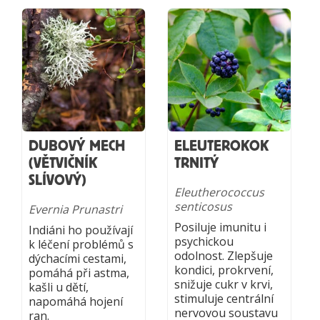
DUBOVÝ MECH
ELEUTEROKOK
(VĚTVIČNÍK
TRNITÝ
SLÍVOVÝ)
Eleutherococcus
senticosus
Evernia Prunastri
Posiluje imunitu i
Indiáni ho používají
psychickou
k léčení problémů s
odolnost. Zlepšuje
dýchacími cestami,
kondici, prokrvení,
pomáhá při astma,
snižuje cukr v krvi,
kašli u dětí,
stimuluje centrální
napomáhá hojení
nervovou soustavu
ran.