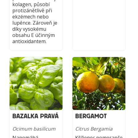
kolagen, působí
protizánětlivě při
ekzémech nebo
lupénce. Zároveň je
díky vysokému
obsahu E účinným
antioxidantem.
BAZALKA PRAVÁ
BERGAMOT
Ocimum basilicum
Citrus Bergamia
Napomáhá
Kříženec pomeranče