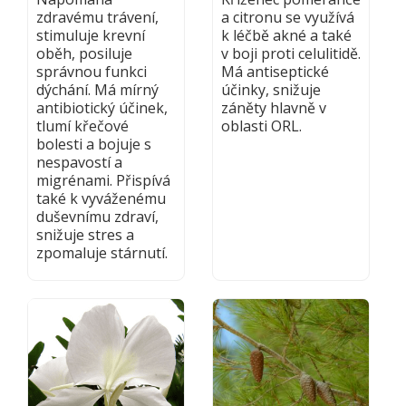
zdravému trávení,
a citronu se využívá
stimuluje krevní
k léčbě akné a také
oběh, posiluje
v boji proti celulitidě.
správnou funkci
Má antiseptické
dýchání. Má mírný
účinky, snižuje
antibiotický účinek,
záněty hlavně v
tlumí křečové
oblasti ORL.
bolesti a bojuje s
nespavostí a
migrénami. Přispívá
také k vyváženému
duševnímu zdraví,
snižuje stres a
zpomaluje stárnutí.