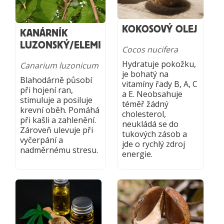
KOKOSOVÝ OLEJ
KANÁRNÍK
LUZONSKÝ/ELEMI
Cocos nucifera
Hydratuje pokožku,
Canarium luzonicum
je bohatý na
Blahodárně působí
vitamíny řady B, A, C
při hojení ran,
a E. Neobsahuje
stimuluje a posiluje
téměř žádný
krevní oběh. Pomáhá
cholesterol,
při kašli a zahlenění.
neukládá se do
Zároveň ulevuje při
tukových zásob a
vyčerpání a
jde o rychlý zdroj
nadměrnému stresu.
energie.