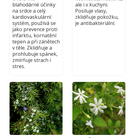
blahodárné účinky
ale i v kuchyni.
na srdce a celý
Posiluje vlasy,
kardiovaskulární
zklidňuje pokožku,
systém, používá se
je antibakteriální.
jako prevence proti
infarktu, kornatění
tepen a při zánětech
v těle. Zklidňuje a
prohlubuje spánek,
zmírňuje strach i
stres.