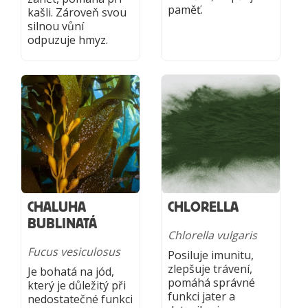
paměť.
kašli. Zároveň svou
silnou vůní
odpuzuje hmyz.
CHALUHA
CHLORELLA
BUBLINATÁ
Chlorella vulgaris
Fucus vesiculosus
Posiluje imunitu,
zlepšuje trávení,
Je bohatá na jód,
pomáhá správné
který je důležitý při
funkci jater a
nedostatečné funkci