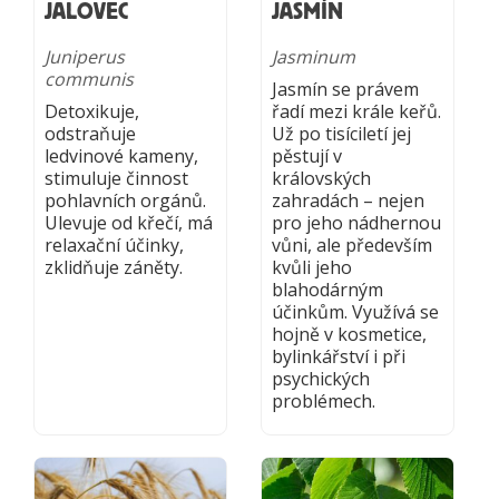
JALOVEC
JASMÍN
Juniperus
Jasminum
communis
Jasmín se právem
Detoxikuje,
řadí mezi krále keřů.
odstraňuje
Už po tisíciletí jej
ledvinové kameny,
pěstují v
stimuluje činnost
královských
pohlavních orgánů.
zahradách – nejen
Ulevuje od křečí, má
pro jeho nádhernou
relaxační účinky,
vůni, ale především
zklidňuje záněty.
kvůli jeho
blahodárným
účinkům. Využívá se
hojně v kosmetice,
bylinkářství i při
psychických
problémech.