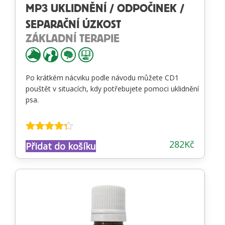
MP3 UKLIDNĚNÍ / ODPOČINEK /
SEPARAČNÍ ÚZKOST
ZÁKLADNÍ TERAPIE
Po krátkém nácviku podle návodu můžete CD1
pouštět v situacích, kdy potřebujete pomoci uklidnění
psa.
Hodnocení
282
Kč
Přidat do košíku
4.20
z 5