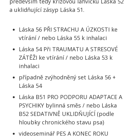
především tedy
krizovou lahvičku Láska 52
a
uklidňující zásyp Láska 51
.
Láska 56 PŘI STRACHU A ÚZKOSTI ke
vtírání
/ nebo
Láska 55 k inhalaci
Láska 54 Při TRAUMATU A STRESOVÉ
ZÁTĚŽI ke vtírání
/ nebo
Láska 53 k
inhalaci
případně
zvýhodněný set Láska 56 +
Láska 54
Láska B51 PRO PODPORU ADAPTACE A
PSYCHIKY
bylinná směs / nebo
Láska
B52 SEDATIVNĚ UKLIDŇUJÍCÍ
(podle
hloubky chronického stavu psa)
videoseminář PES A KONEC ROKU