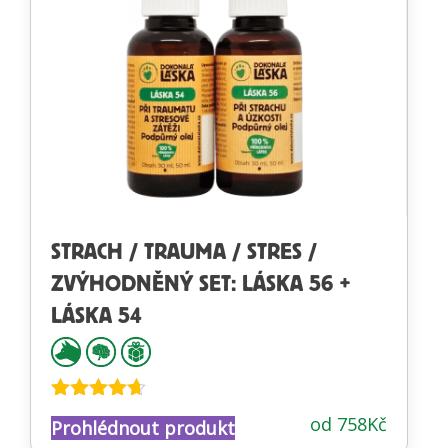
STRACH / TRAUMA / STRES /
ZVÝHODNĚNÝ SET: LÁSKA 56 +
LÁSKA 54
Hodnocení
od
758
Kč
Prohlédnout produkt
4.58
z 5