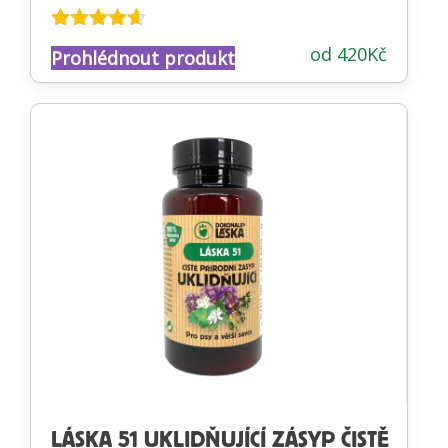
Hodnocení
od
420
Kč
Prohlédnout produkt
4.55
z 5
LÁSKA 51 UKLIDŇUJÍCÍ ZÁSYP ČISTĚ