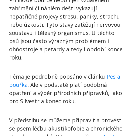
Při každé bouřce nebo i jen vzdáleném
zahřmění či náhlém dešti vykazují
nepatřičné projevy stresu, paniky, strachu
nebo úzkosti. Tyto stavy zatěžují nervovou
soustavu i tělesný organismus. U těchto
psů jsou často výrazným problémem i
ohňostroje a petardy a tedy i období konce
roku.
Téma je podrobně popsáno v článku
Pes a
bouřka
. Ale v podstatě platí podobná
opatření a výběr přírodních přípravků, jako
pro Silvestr a konec roku.
V předstihu se můžeme připravit a provést
se psem léčbu akustikofobie a chronického