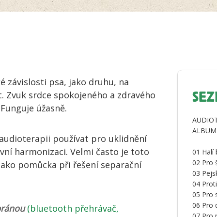
množství
é závislosti psa, jako druhu, na
let. Zvuk srdce spokojeného a zdravého
SEZ
 Funguje úžasně.
AUDIOT
ALBUM
udioterapii používat pro uklidnění
ní harmonizaci. Velmi často je toto
01 Halí 
02 Pro 
jako pomůcka při řešení separační
03 Pejs
04 Prot
05 Pro 
06 Pro 
bránou
(bluetooth přehrávač,
07 Pro 