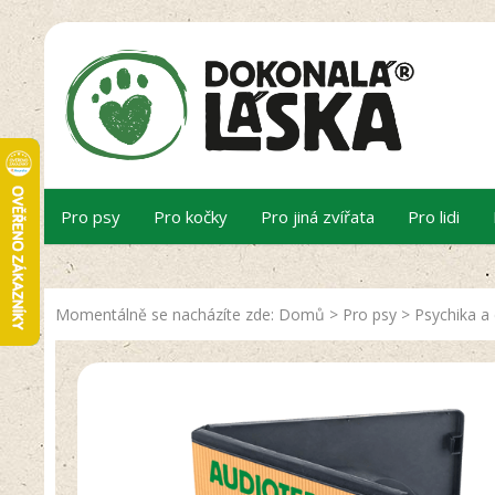
Pro psy
Pro kočky
Pro jiná zvířata
Pro lidi
Momentálně se nacházíte zde:
Domů
>
Pro psy
>
Psychika a