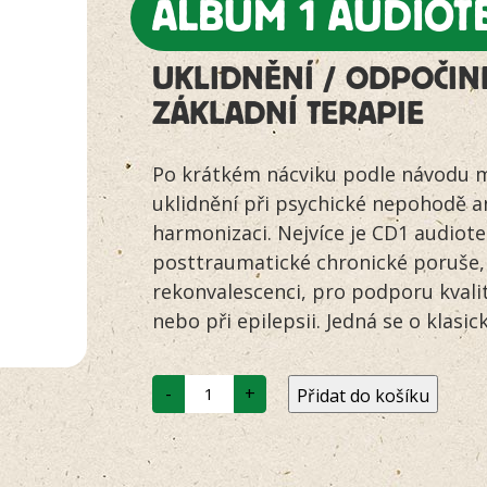
ALBUM 1 AUDIOTE
UKLIDNĚNÍ / ODPOČIN
ZÁKLADNÍ TERAPIE
Po krátkém nácviku podle návodu m
uklidnění při psychické nepohodě a
harmonizaci. Nejvíce je CD1 audiote
posttraumatické chronické poruše,
rekonvalescenci, pro podporu kvalit
nebo při epilepsii. Jedná se o klasic
Album
-
+
Přidat do košíku
1
Audioterapie
pro
psy
/
CD