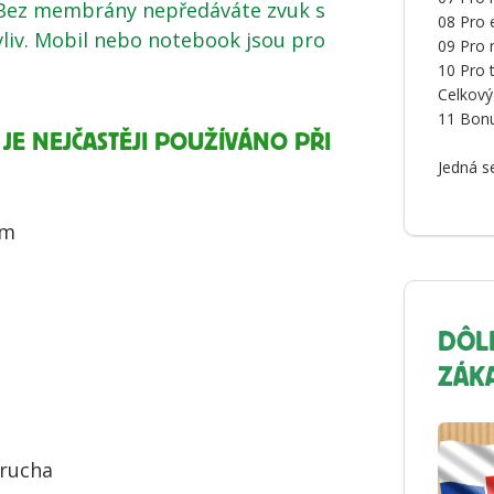
. Bez membrány nepředáváte zvuk s
08 Pro 
vliv. Mobil nebo notebook jsou pro
09 Pro 
10 Pro 
Celkový
11 Bon
JE NEJČASTĚJI POUŽÍVÁNO PŘI
Jedná s
ám
DÔL
ZÁK
orucha