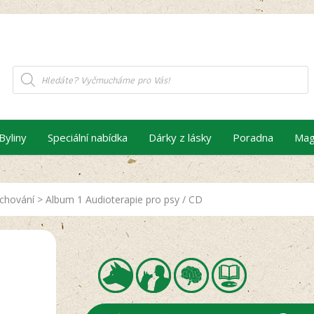
Products
search
Byliny
Speciální nabídka
Dárky z lásky
Poradna
Mag
 chování
>
Album 1 Audioterapie pro psy / CD