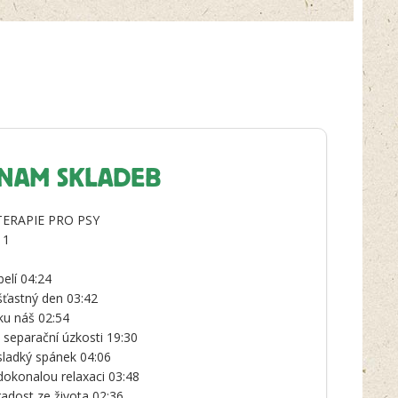
NAM SKLADEB
ERAPIE PRO PSY
 1
belí 04:24
šťastný den 03:42
ku náš 02:54
i separační úzkosti 19:30
sladký spánek 04:06
dokonalou relaxaci 03:48
radost ze života 02:36