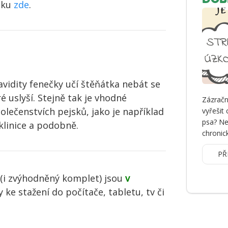
ánku
zde
.
vidity fenečky učí štěňátka nebát se
é uslyší. Stejně tak je vhodné
Zázračn
olečenstvích pejsků, jako je například
vyřešit
psa? Ne
 klinice a podobně.
chronick
PŘ
 (i zvýhodněný komplet) jsou
v
ke stažení do počítače, tabletu, tv či