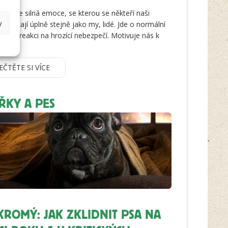
u psa je silná emoce, se kterou se někteří naši
y
 potýkají úplně stejně jako my, lidé. Jde o normální
gickou reakci na hrozící nebezpečí. Motivuje nás k
.
EČTĚTE SI VÍCE
ŘKY A PES
KROMÝ: JAK ZKLIDNIT PSA NA