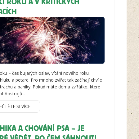
I ROKU A V KRITICKÝCH
ACÍCH
oku – čas bujarých oslav, vítání nového roku.
hluku a petard. Pro mnoho zvířat tak začínají chvíle
strachu a paniky. Pokud máte doma zvířátko, které
ohňostrojů...
EČTĚTE SI VÍCE
HIKA A CHOVÁNÍ PSA – JE
RÉ VĚDĚT, PO ČEM SÁHNOUT!