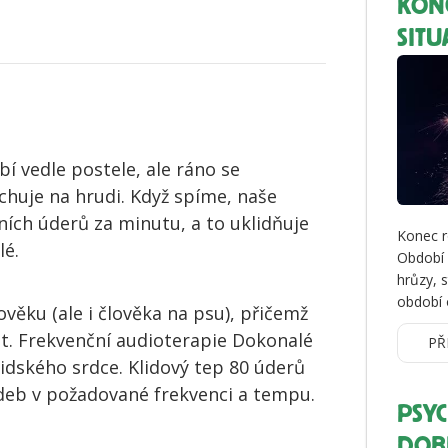
KONC
SITU
bí vedle postele, ale ráno se
huje na hrudi. Když spíme, naše
čních úderů za minutu, a to uklidňuje
Konec r
lé.
Období 
hrůzy, 
období 
ověku (ale i člověka na psu), přičemž
let. Frekvenční audioterapie Dokonalé
PŘ
lidského srdce. Klidový tep 80 úderů
deb v požadované frekvenci a tempu.
PSYC
DOB