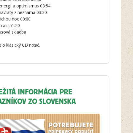
energii a optimismus 03:54
návraty z neznáma 03:30
tichou noc 03:00
 čas: 51:20
usová skladba
e o klasický CD nosič.
EŽITÁ INFORMÁCIA PRE
AZNÍKOV ZO SLOVENSKA