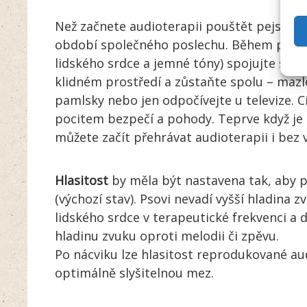
Než začnete audioterapii pouštět pejskov
období společného poslechu. Během prvníh
lidského srdce a jemné tóny) spojujte s n
klidném prostředí a zůstaňte spolu – mazlet
pamlsky nebo jen odpočívejte u televize. Cí
pocitem bezpečí a pohody. Teprve když je 
můžete začít přehrávat audioterapii i bez 
Hlasitost
by měla být nastavena tak, aby pes
(výchozí stav). Psovi nevadí vyšší hladina 
lidského srdce v terapeutické frekvenci a 
hladinu zvuku oproti melodii či zpěvu.
Po nácviku lze hlasitost reprodukované au
optimálně slyšitelnou mez.