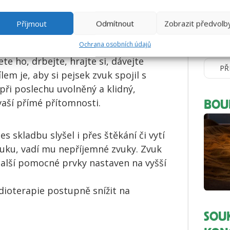
Strach 
i samostatně, dopřejte mu krátké
Příjmout
Odmítnout
Zobrazit předvolb
mazlíčci
o týdne si s ním hudbu (tlukot
fyziolo
Ochrana osobních údajů
ěčím příjemným. Pusťte nahrávku v
vyhnutí..
e ho, drbejte, hrajte si, dávejte
PŘ
lem je, aby si pejsek zvuk spojil s
při poslechu uvolněný a klidný,
vaší přímé přítomnosti.
BOU
 skladbu slyšel i přes štěkání či vytí
zvuku, vadí mu nepříjemné zvuky. Zvuk
další pomocné prvky nastaven na vyšší
dioterapie postupně snížit na
SOU