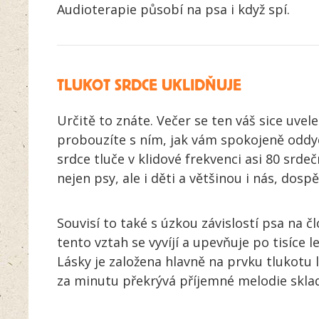
Audioterapie působí na psa i když spí.
TLUKOT SRDCE UKLIDŇUJE
Určitě to znáte. Večer se ten váš sice uvele
probouzíte s ním, jak vám spokojeně oddyc
srdce tluče v klidové frekvenci asi 80 srde
nejen psy, ale i děti a většinou i nás, dospě
Souvisí to také s úzkou závislostí psa na čl
tento vztah se vyvíjí a upevňuje po tisíce 
Lásky je založena hlavně na prvku tlukotu 
za minutu překrývá příjemné melodie skla