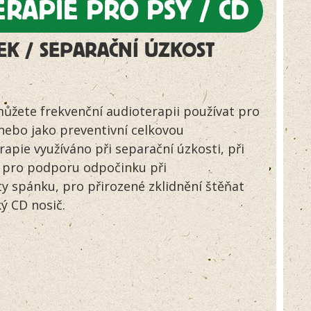
RAPIE PRO PSY / CD
zákazníků
EK / SEPARAČNÍ ÚZKOST
ůžete frekvenční audioterapii používat pro
nebo jako preventivní celkovou
rapie využíváno při separační úzkosti, při
 pro podporu odpočinku při
y spánku, pro přirozené zklidnění štěňat
ký CD nosič.