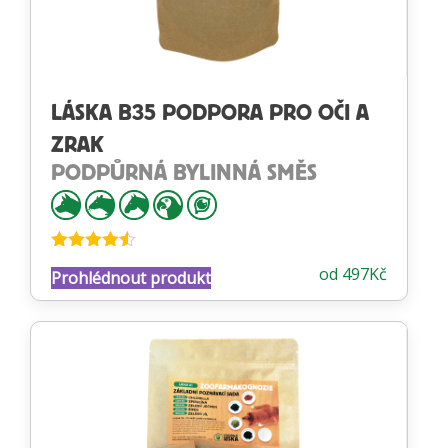
LÁSKA B35 PODPORA PRO OČI A
ZRAK
PODPŮRNÁ BYLINNÁ SMĚS
Hodnocení
od
497
Kč
Prohlédnout produkt
4.48
z 5