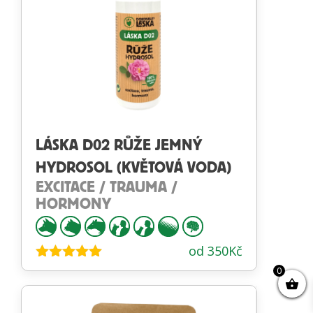
LÁSKA D02 RŮŽE JEMNÝ
HYDROSOL (KVĚTOVÁ VODA)
EXCITACE / TRAUMA /
HORMONY
od
350
Kč
Hodnocení
0
4.89
z 5