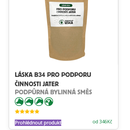
LÁSKA B34 PRO PODPORU
ČINNOSTI JATER
PODPŮRNÁ BYLINNÁ SMĚS
Hodnocení
od
346
Kč
Prohlédnout produkt
4.88
z 5