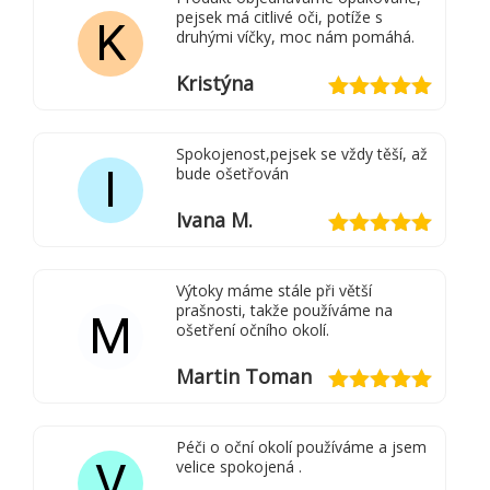
pejsek má citlivé oči, potíže s
K
druhými víčky, moc nám pomáhá.
Kristýna
Hodnocení
5
z 5
Spokojenost,pejsek se vždy těší, až
I
bude ošetřován
Ivana M.
Hodnocení
5
z 5
Výtoky máme stále při větší
prašnosti, takže používáme na
M
ošetření očního okolí.
Martin Toman
Hodnocení
5
z 5
Péči o oční okolí používáme a jsem
V
velice spokojená .