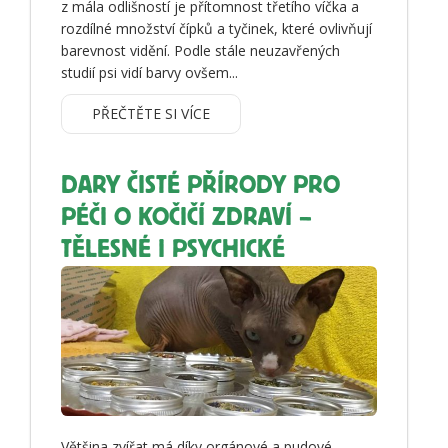
z mála odlišností je přítomnost třetího víčka a
rozdílné množství čípků a tyčinek, které ovlivňují
barevnost vidění. Podle stále neuzavřených
studií psi vidí barvy ovšem...
PŘEČTĚTE SI VÍCE
DARY ČISTÉ PŘÍRODY PRO
PÉČI O KOČIČÍ ZDRAVÍ –
TĚLESNÉ I PSYCHICKÉ
Většina zvířat má díky orgánové a pudové