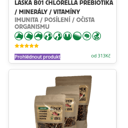
LÁSKA B01 CHLORELLA PREBIOTIKA
/ MINERÁLY / VITAMÍNY
IMUNITA / POSÍLENÍ / OČISTA
ORGANISMU
Hodnocení
od
313
Kč
Prohlédnout produkt
4.88
z 5