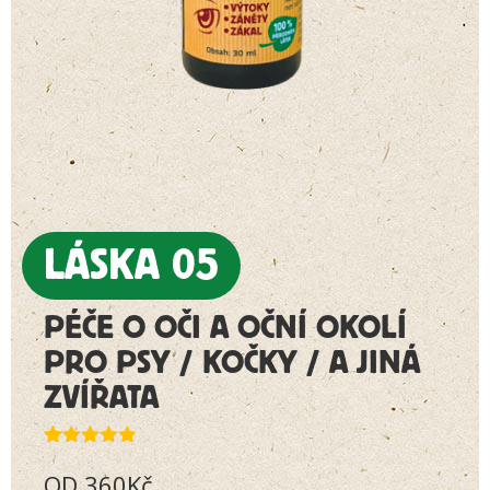
LÁSKA 05
PÉČE O OČI A OČNÍ OKOLÍ
PRO PSY / KOČKY / A JINÁ
ZVÍŘATA
Hodnoceno
515
OD
360
Kč
4.81
z 5 na