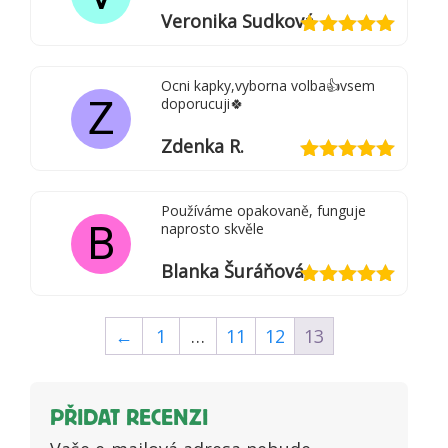
Veronika Sudková
Hodnocení
5
z 5
Ocni kapky,vyborna volba👍vsem
Z
doporucuji🍀
Zdenka R.
Hodnocení
5
z 5
Používáme opakovaně, funguje
B
naprosto skvěle
Blanka Šuráňová
Hodnocení
5
z 5
←
1
…
11
12
13
PŘIDAT RECENZI