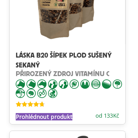
LÁSKA B20 ŠÍPEK PLOD SUŠENÝ
SEKANÝ
PŘIROZENÝ ZDROJ VITAMÍNU C
Hodnocení
od
133
Kč
Prohlédnout produkt
4.65
z 5