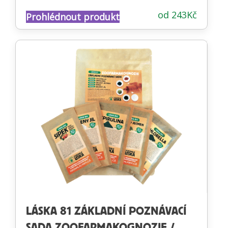
Hodnocení
od
243
Kč
Prohlédnout produkt
4.84
z 5
LÁSKA 81 ZÁKLADNÍ POZNÁVACÍ
SADA ZOOFARMAKOGNOZIE /