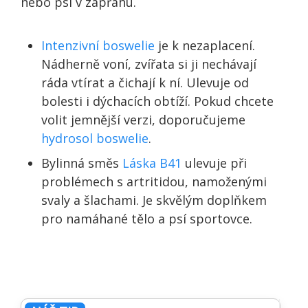
nebo psi v zápřahu.
Intenzivní boswelie
je k nezaplacení.
Nádherně voní, zvířata si ji nechávají
ráda vtírat a čichají k ní. Ulevuje od
bolesti i dýchacích obtíží. Pokud chcete
volit jemnější verzi, doporučujeme
hydrosol boswelie
.
Bylinná směs
Láska B41
ulevuje při
problémech s artritidou, namoženými
svaly a šlachami. Je skvělým doplňkem
pro namáhané tělo a psí sportovce.