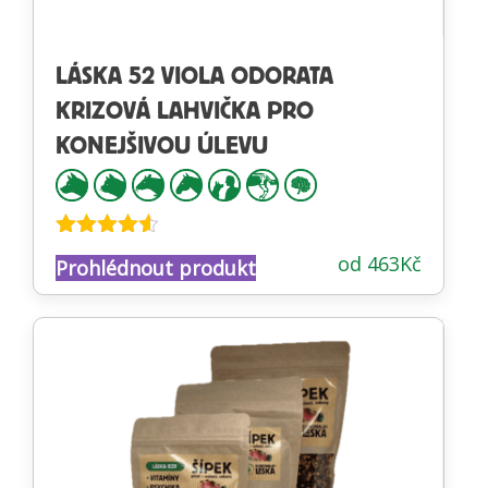
LÁSKA 52 VIOLA ODORATA
KRIZOVÁ LAHVIČKA PRO
KONEJŠIVOU ÚLEVU
Hodnocení
od
463
Kč
Prohlédnout produkt
4.47
z 5