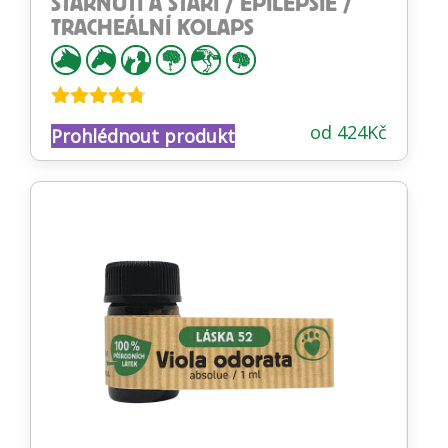
STÁRNUTÍ A STÁŘÍ / EPILEPSIE /
TRACHEÁLNÍ KOLAPS
Hodnocení
od
424
Kč
Prohlédnout produkt
4.68
z 5