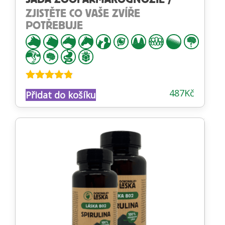
ZJISTĚTE CO VAŠE ZVÍŘE
POTŘEBUJE
Hodnocení
487
Kč
Přidat do košíku
4.74
z 5