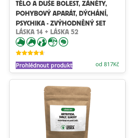
TĚLO A DUŠE BOLEST, ZÁNĚTY,
POHYBOVÝ APARÁT, DÝCHÁNÍ,
PSYCHIKA - ZVÝHODNĚNÝ SET
LÁSKA 14 + LÁSKA 52
Hodnocení
od
817
Kč
Prohlédnout produkt
4.60
z 5