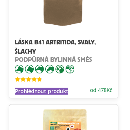
LÁSKA B41 ARTRITIDA, SVALY,
ŠLACHY
PODPŮRNÁ BYLINNÁ SMĚS
Hodnocení
od
478
Kč
Prohlédnout produkt
4.64
z 5