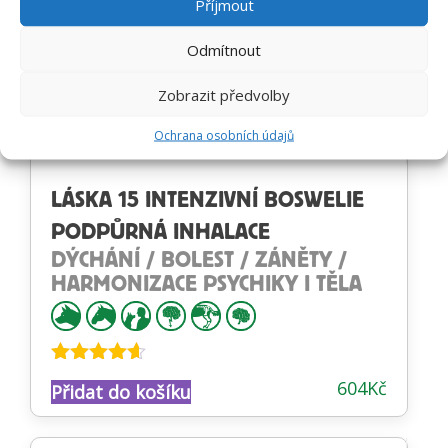
Příjmout
Odmítnout
Zobrazit předvolby
Ochrana osobních údajů
LÁSKA 15 INTENZIVNÍ BOSWELIE
PODPŮRNÁ INHALACE
DÝCHÁNÍ / BOLEST / ZÁNĚTY /
HARMONIZACE PSYCHIKY I TĚLA
Hodnocení
604
Kč
Přidat do košíku
4.54
z 5