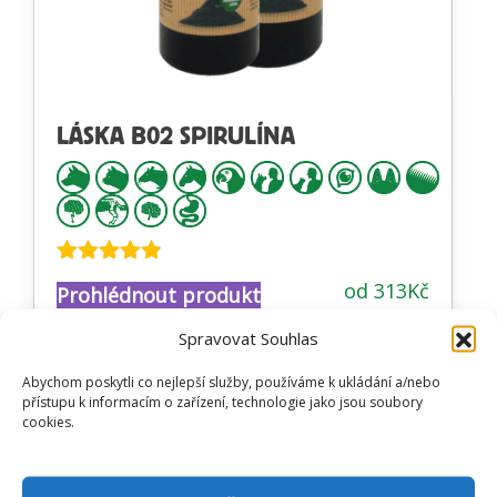
LÁSKA B02 SPIRULÍNA
Hodnocení
od
313
Kč
Prohlédnout produkt
4.77
z 5
Spravovat Souhlas
Abychom poskytli co nejlepší služby, používáme k ukládání a/nebo
přístupu k informacím o zařízení, technologie jako jsou soubory
cookies.