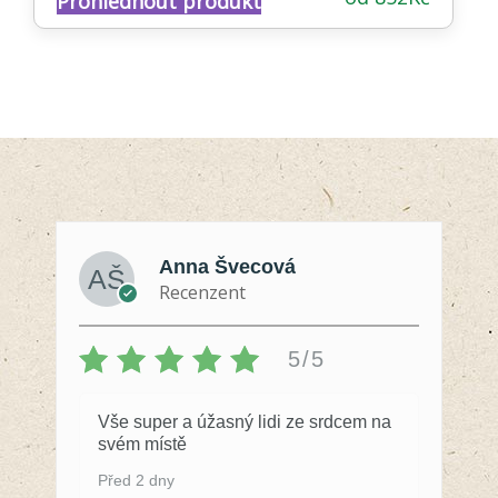
Prohlédnout produkt
4.53
z 5
Anna Švecová
Recenzent
5/5
Vše super a úžasný lidi ze srdcem na
svém místě
Před 2 dny