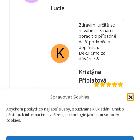
Lucie
Zdravím, určitě se
neváhejte s námi
poradit o případné
další podpoře a
doplňcích.
K
Děkujeme za
důvěru <3
Kristýna
Příplatová
Hodnocení
5
Spravovat Souhlas
z 5
Záchrana!!! Láska 40 zmírňuje
Abychom poskytli co nejlepší služby, používáme k ukládání a/nebo
průběh záchvatu a dříve míval i dva
přístupu k informacím o zařízení, technologie jako jsou soubory
za sebou, při kapkách jen jeden a
L
cookies.
kratší dobu. Zázrak🫶.Pouzivame i
lásku B40 a lásku 42.
Lucie