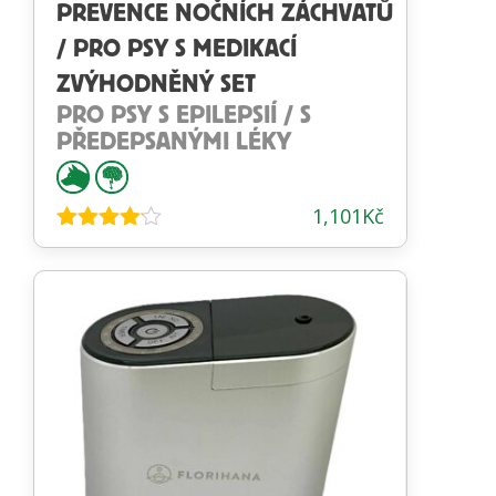
PREVENCE NOČNÍCH ZÁCHVATŮ
/ PRO PSY S MEDIKACÍ
ZVÝHODNĚNÝ SET
PRO PSY S EPILEPSIÍ / S
PŘEDEPSANÝMI LÉKY
1,101
Kč
Hodnocení
4.00
z 5