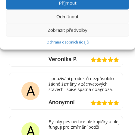
Příjmout
Hodnocení
5
z 5
Odmítnout
Láska 40 je velký zázrak v malé
lahvičce 🙂 Záchvat rychleji ustoupí
Zobrazit předvolby
a do hodiny je čubina uklidněná a
V
“zpátky na Zemi” …… při prvním
záchvatu, když jsme ještě neměly,
Ochrana osobních údajů
tak byla mimo téměř 12 hodin.
Veronika P.
Hodnocení
5
z 5
.. používání produktů nezpůsobilo
žádné žzměny v záchvatových
A
stavech.. spíše špatná doagnóza..
Anonymní
Hodnocení
5
z 5
Bylinky pes nechce ale kapičky a olej
A
funguji pro zmírnění potíží