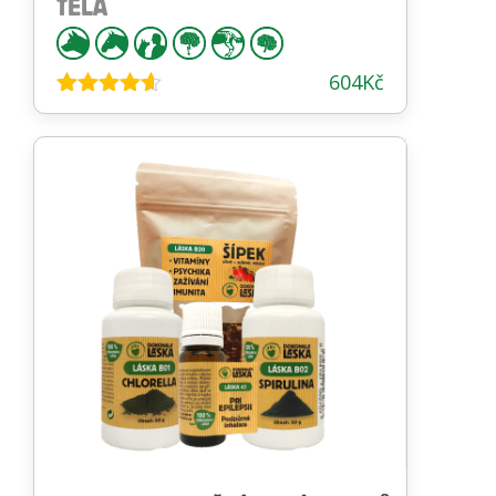
TĚLA
604
Kč
Hodnocení
4.54
z 5