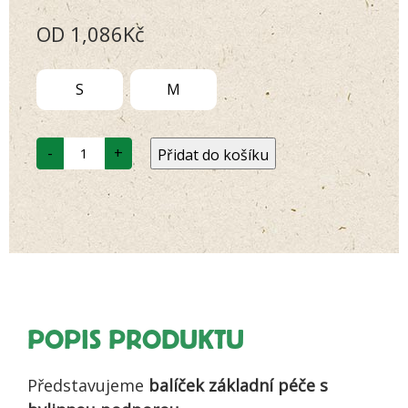
Hodnoceno
18
OD
1,086
Kč
4.72
z 5
na základě
hodnocení
zákazníků
S
M
Základní
-
+
Přidat do košíku
balíček
pro
psa
s
epilepsií
s
bylinnou
podporou
množství
POPIS PRODUKTU
Představujeme
balíček základní péče s