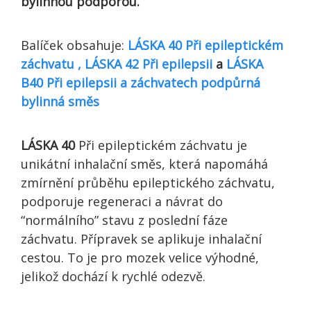
bylinnou podporou.
Balíček obsahuje:
LÁSKA 40 Při epileptickém
záchvatu ,
LÁSKA 42 Při epilepsii
a
LÁSKA
B40 Při epilepsii a záchvatech podpůrná
bylinná směs
LÁSKA 40
Při epileptickém záchvatu je
unikátní inhalační směs, která napomáhá
zmírnění průběhu epileptického záchvatu,
podporuje regeneraci a návrat do
“normálního” stavu z poslední fáze
záchvatu. Přípravek se aplikuje inhalační
cestou. To je pro mozek velice výhodné,
jelikož dochází k rychlé odezvě.