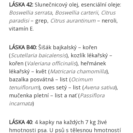
LÁSKA 42:
Slunečnicový olej, esenciální oleje:
Boswellia serrata
,
Boswellia carterii
,
Citrus
paradisi
– grep,
Citrus aurantinum
– neroli,
vitamín E.
LÁSKA B40:
Šišák bajkalský – kořen
(
Scutellaria baicalensis
), kozlík lékařský –
kořen (
Valeriana officinalis
), heřmánek
lékařský – květ (
Matricaria chamomilla
),
bazalka posvátná – list (
Ocimum
tenuiflorum
), oves setý – list (
Avena sativa
),
mučenka pletní – list a nať (
Passiflora
incarnata
)
LÁSKA 40
: 4 kapky na každých 7 kg živé
hmotnosti psa. U psů s tělesnou hmotností