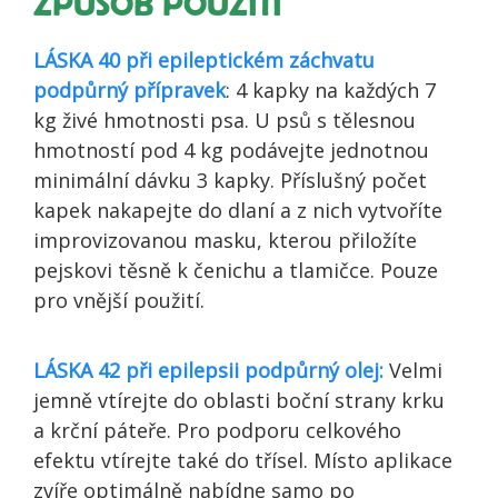
ZPŮSOB POUŽITÍ
LÁSKA 40 při epileptickém záchvatu
podpůrný přípravek
: 4 kapky na každých 7
kg živé hmotnosti psa. U psů s tělesnou
hmotností pod 4 kg podávejte jednotnou
minimální dávku 3 kapky. Příslušný počet
kapek nakapejte do dlaní a z nich vytvoříte
improvizovanou masku, kterou přiložíte
pejskovi těsně k čenichu a tlamičce. Pouze
pro vnější použití.
LÁSKA 42 při epilepsii podpůrný olej:
Velmi
jemně vtírejte do oblasti boční strany krku
a krční páteře. Pro podporu celkového
efektu vtírejte také do třísel. Místo aplikace
zvíře optimálně nabídne samo po