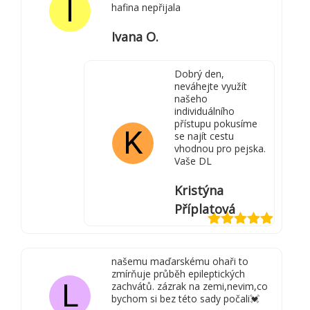
I
hafina nepřijala
Ivana O.
Dobrý den,
neváhejte využít
našeho
individuálního
přístupu pokusíme
K
se najít cestu
vhodnou pro pejska.
Vaše DL
Kristýna
Příplatová
Hodnocení
5
z 5
našemu maďarskému ohaři to
zmírňuje průběh epileptických
L
zachvátů. zázrak na zemi,nevim,co
bychom si bez této sady počali💓