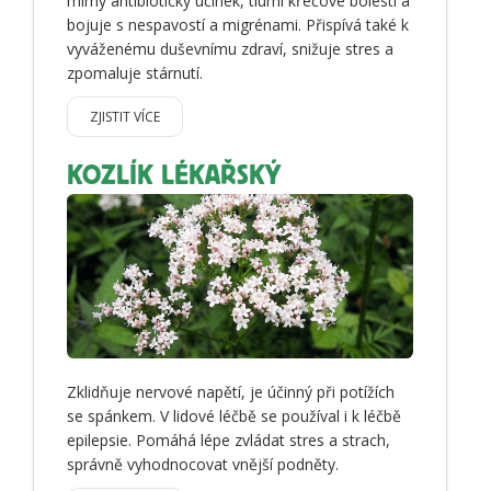
mírný antibiotický účinek, tlumí křečové bolesti a
bojuje s nespavostí a migrénami. Přispívá také k
vyváženému duševnímu zdraví, snižuje stres a
zpomaluje stárnutí.
ZJISTIT VÍCE
KOZLÍK LÉKAŘSKÝ
Zklidňuje nervové napětí, je účinný při potížích
se spánkem. V lidové léčbě se používal i k léčbě
epilepsie. Pomáhá lépe zvládat stres a strach,
správně vyhodnocovat vnější podněty.