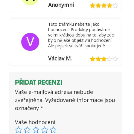
Anonymní
Hodnocení
4
z 5
Tuto známku neberte jako
hodnocení. Produkty podáváme
velmi krátkou dobu na to, aby zde
V
bylo nějaké objektivní hodnocení.
Ale pejsek se tváří spokojeně.
Václav M.
Hodnocení
3
z 5
PŘIDAT RECENZI
Vaše e-mailová adresa nebude
zveřejněna.
Vyžadované informace jsou
označeny
*
Vaše hodnocení