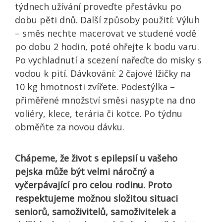
týdnech užívání proveďte přestávku po
dobu pěti dnů. Další způsoby použití: Výluh
– směs nechte macerovat ve studené vodě
po dobu 2 hodin, poté ohřejte k bodu varu.
Po vychladnutí a scezení nařeďte do misky s
vodou k pití. Dávkování: 2 čajové lžičky na
10 kg hmotnosti zvířete. Podestýlka –
přiměřené množství směsi nasypte na dno
voliéry, klece, terária či kotce. Po týdnu
obměňte za novou dávku.
Chápeme, že život s epilepsií u vašeho
pejska může být velmi náročný a
vyčerpávající pro celou rodinu. Proto
respektujeme možnou složitou situaci
seniorů, samoživitelů, samoživitelek a