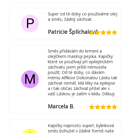
Hodnocení
5
z 5
Super od té doby co používáme olej
P
a směs, žádný záchvat.
Patricie Šplíchalová
Hodnocení
5
z 5
Směs přidávám do krmení a
olejíčkem masíruji pejska. Kapičky
které se používají při epileptickém
záchvatu jsem ještě nemusela
použít. Od té doby, co dávám
M
mému Alfíkovi Dokonalou Lásku tak
záchvat neměl. Má léky na epilepsii
a i tak občas záchvat přišel ale s
vaší Láskou je zatím v klidu. Děkuji.
Marcela B.
Hodnocení
5
z 5
Kapičky naprosto super!, bylinková
směs bohužel v žádné formě naše