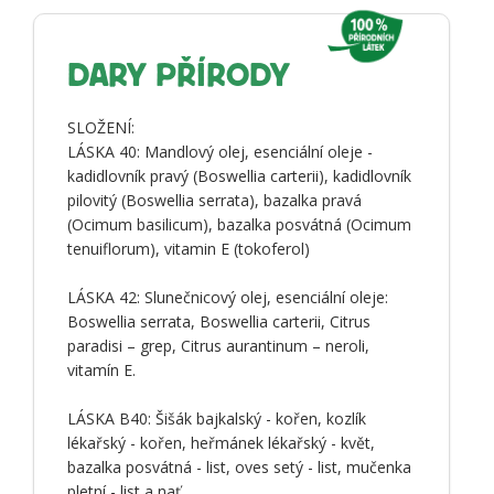
DARY PŘÍRODY
SLOŽENÍ:
LÁSKA 40: Mandlový olej, esenciální oleje -
kadidlovník pravý (Boswellia carterii), kadidlovník
pilovitý (Boswellia serrata), bazalka pravá
(Ocimum basilicum), bazalka posvátná (Ocimum
tenuiflorum), vitamin E (tokoferol)
LÁSKA 42: Slunečnicový olej, esenciální oleje:
Boswellia serrata, Boswellia carterii, Citrus
paradisi – grep, Citrus aurantinum – neroli,
vitamín E.
LÁSKA B40: Šišák bajkalský - kořen, kozlík
lékařský - kořen, heřmánek lékařský - květ,
bazalka posvátná - list, oves setý - list, mučenka
pletní - list a nať