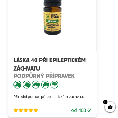
LÁSKA 40 PŘI EPILEPTICKÉM
ZÁCHVATU
PODPŮRNÝ PŘÍPRAVEK
Přírodní pomoc při epileptickém záchvatu
0
od
403
Kč
Hodnocení