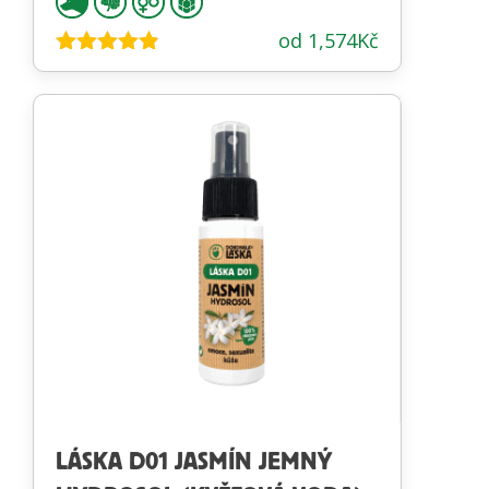
od
1,574
Kč
Hodnocení
4.78
z 5
LÁSKA D01 JASMÍN JEMNÝ