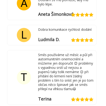
A
bylo lépe.
Aneta Šimonková
Hodnocení
5
z 5
Dobra komunikace rychlost dodání
L
Ludmila D.
Hodnocení
5
z 5
Směs používáme už měsíc a půl při
autoimunitním onemocnění a
můžeme jen doporučit 😊 problémy
s vypadnou srstí už nejsou a
pupenů taky tolik nemáme 😉 při
T
přidání do krmení není žádný
problém s tím to sníst jen je po tom
občas něco špinavé jak se směs
přilepí na vlhkou tlamu😃
Terina
Hodnocení
5