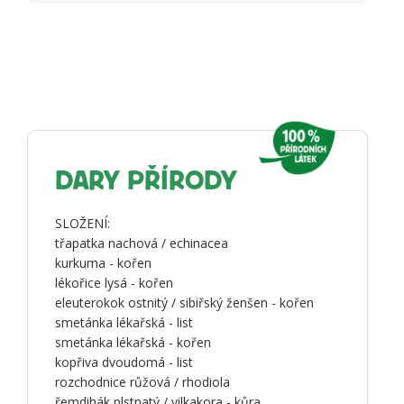
DARY PŘÍRODY
SLOŽENÍ:
třapatka nachová / echinacea
kurkuma - kořen
lékořice lysá - kořen
eleuterokok ostnitý / sibiřský ženšen - kořen
smetánka lékařská - list
smetánka lékařská - kořen
kopřiva dvoudomá - list
rozchodnice růžová / rhodiola
řemdihák plstnatý / vilkakora - kůra