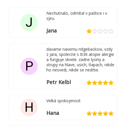
Nechutnalo, odmítal v paštice i v
J
sýru.
Jana
Hodnocení
1
davame nasemu ridgebackovi, vzdy
z
z jara, spolecne s B36 atopie alergie
5
a funguje skvele. zadne lysiny a
P
strupy na hlave, usich, tlapach, nikde
ho nesvedi, nikde se nedrbe.
Petr Kelbl
Hodnocení
5
z 5
Velká spokojenost
H
Hana
Hodnocení
5
z 5