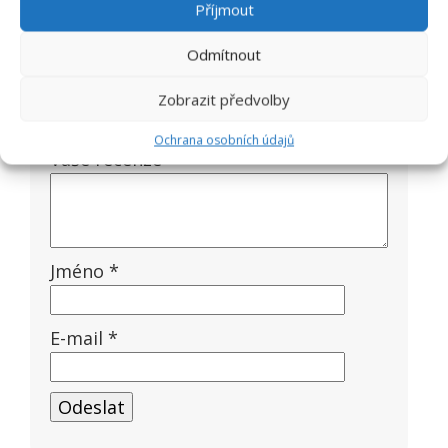
Příjmout
zveřejněna.
Vyžadované informace jsou
označeny
*
Odmítnout
Vaše hodnocení
Zobrazit předvolby
Ochrana osobních údajů
Vaše recenze
*
Jméno
*
E-mail
*