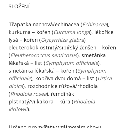
SLOŽENÍ:
Třapatka nachová/echinacea (
Echinacea
),
kurkuma – kořen (
Curcuma longa
), lékořice
lysá – kořen (
Glycyrrhiza glabra
),
eleuterokok ostnitý/sibiřský ženšen – kořen
(
Eleutherococcus senticosus
), smetánka
lékařská – list (
Symphytum officinale
),
smetánka lékařská – kořen (
Symphytum
officinale
), kopřiva dvoudomá – list (
Urtica
dioica
), rozchodnice růžová/rhodiola
(
Rhodiola rosea
), řemdihák
plstnatý/vilkakora – kůra (
Rhodiola
kirilowii
).
Určeno pro zvířata v zájmovém chovu.