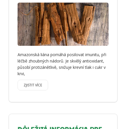
Amazonská liána pomáhá posilovat imunitu, při
léčbě zhoubných nádorů. Je skvělý antioxidant,
působí protizánětlivě, snižuje krevní tlak i cukr v
krvi,
ZJISTIT VÍCE