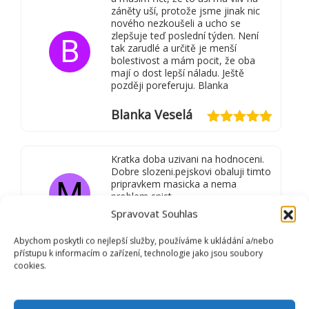
záněty uší, protože jsme jinak nic
nového nezkoušeli a ucho se
zlepšuje teď poslední týden. Není
B
tak zarudlé a určitě je menší
bolestivost a mám pocit, že oba
mají o dost lepší náladu. Ještě
později poreferuju. Blanka
Blanka Veselá
Hodnocení
5
z 5
Kratka doba uzivani na hodnoceni.
Dobre slozeni.pejskovi obaluji timto
M
pripravkem masicka a nema
problem snist.
Spravovat Souhlas
Marcela
Abychom poskytli co nejlepší služby, používáme k ukládání a/nebo
Hodnocení
5
přístupu k informacím o zařízení, technologie jako jsou soubory
z 5
cookies.
PŘIDAT RECENZI
Vaše e-mailová adresa nebude