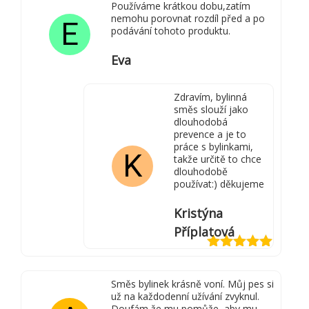
Používáme krátkou dobu,zatím
nemohu porovnat rozdíl před a po
E
podávání tohoto produktu.
Eva
Zdravím, bylinná
směs slouží jako
dlouhodobá
prevence a je to
práce s bylinkami,
K
takže určitě to chce
dlouhodobě
používat:) děkujeme
Kristýna
Příplatová
Hodnocení
5
z 5
Směs bylinek krásně voní. Můj pes si
už na každodenní užívání zvyknul.
Doufám že mu pomůže, aby mu