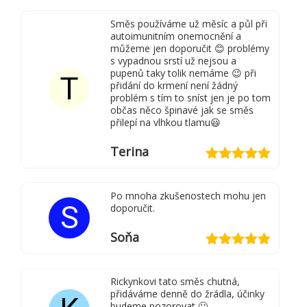
z 5
Směs používáme už měsíc a půl při
autoimunitním onemocnění a
můžeme jen doporučit 😊 problémy
s vypadnou srstí už nejsou a
pupenů taky tolik nemáme 😉 při
T
přidání do krmení není žádný
problém s tím to sníst jen je po tom
občas něco špinavé jak se směs
přilepí na vlhkou tlamu😃
Terina
Hodnocení
5
z 5
Po mnoha zkušenostech mohu jen
S
doporučit.
Soňa
Hodnocení
5
z 5
Rickynkovi tato směs chutná,
přidáváme denně do žrádla, účinky
budeme pozorovat 🙂