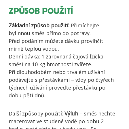
ZPŮSOB POUŽITÍ
Základní způsob použití:
Přimíchejte
bylinnou směs přímo do potravy.
Před podáním můžete dávku provlhčit
mírně teplou vodou.
Denní dávka: 1 zarovnaná čajová lžička
směsi na 10 kg hmotnosti zvířete.
Při dlouhodobém nebo trvalém užívání
podávejte s přestávkami – vždy po čtyřech
týdnech užívání proveďte přestávku po
dobu pěti dnů.
Další způsoby použití:
Výluh
– směs nechte
macerovat ve studené vodě po dobu 2
hodin, poté ohřejte k bodu varu. Po