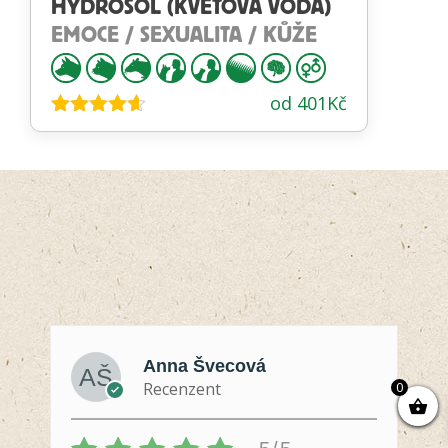
HYDROSOL (KVĚTOVÁ VODA)
EMOCE / SEXUALITA / KŮŽE
od
401
Kč
Hodnocení
4.53
z 5
Anna Švecová
0
Recenzent