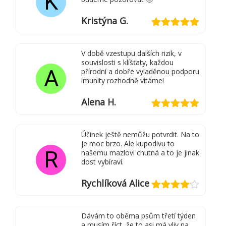
K
Kristýna G.
Hodnocení
5
z 5
V době vzestupu dalších rizik, v
souvislosti s klíšťaty, každou
A
přírodní a dobře vyladěnou podporu
imunity rozhodně vítáme!
Alena H.
Hodnocení
5
z 5
Účinek ještě nemůžu potvrdit. Na to
je moc brzo. Ale kupodivu to
R
našemu mazlovi chutná a to je jinak
dost vybíraví.
Rychlíková Alice
Hodnocení
4
z 5
Dávám to oběma psům třetí týden
a musím říct, že to asi má vliv na