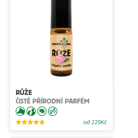
RŮŽE
ČISTĚ PŘÍRODNÍ PARFÉM
od
229
Kč
Hodnocení
4.73
z 5