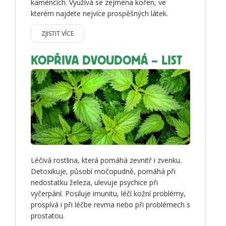
kaméncích. Využívá se zejména kořen, ve
kterém najdete nejvíce prospěšných látek.
ZJISTIT VÍCE
KOPŘIVA DVOUDOMÁ – LIST
Léčivá rostlina, která pomáhá zevnitř i zvenku.
Detoxikuje, působí močopudně, pomáhá při
nedostatku železa, ulevuje psychice při
vyčerpání. Posiluje imunitu, léčí kožní problémy,
prospívá i při léčbe revma nebo při problémech s
prostatou.