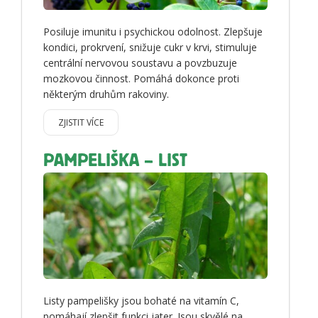
Posiluje imunitu i psychickou odolnost. Zlepšuje
kondici, prokrvení, snižuje cukr v krvi, stimuluje
centrální nervovou soustavu a povzbuzuje
mozkovou činnost. Pomáhá dokonce proti
některým druhům rakoviny.
ZJISTIT VÍCE
PAMPELIŠKA – LIST
Listy pampelišky jsou bohaté na vitamín C,
pomáhají zlepšit funkci jater. Jsou skvělé na