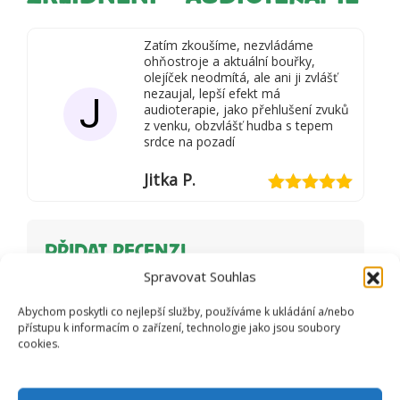
Zatím zkoušíme, nezvládáme
ohňostroje a aktuální bouřky,
olejíček neodmítá, ale ani ji zvlášť
nezaujal, lepší efekt má
J
audioterapie, jako přehlušení zvuků
z venku, obzvlášť hudba s tepem
srdce na pozadí
Jitka P.
Hodnocení
5
z 5
PŘIDAT RECENZI
Spravovat Souhlas
Vaše e-mailová adresa nebude
zveřejněna.
Vyžadované informace jsou
Abychom poskytli co nejlepší služby, používáme k ukládání a/nebo
označeny
*
přístupu k informacím o zařízení, technologie jako jsou soubory
cookies.
Vaše hodnocení