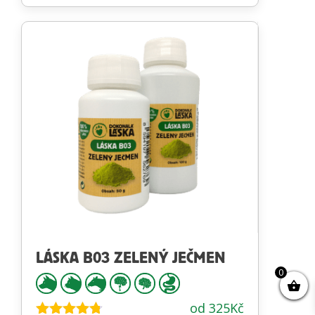
Hodnocení
4.68
z 5
LÁSKA B03 ZELENÝ JEČMEN
0
od
325
Kč