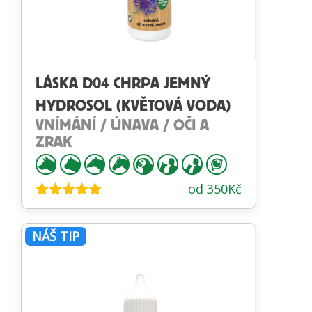
LÁSKA D04 CHRPA JEMNÝ
HYDROSOL (KVĚTOVÁ VODA)
VNÍMÁNÍ / ÚNAVA / OČI A
ZRAK
od
350
Kč
Hodnocení
4.88
z 5
NÁŠ TIP