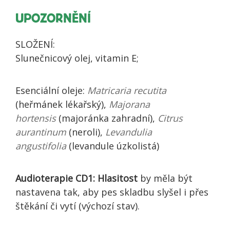
UPOZORNĚNÍ
SLOŽENÍ:
Slunečnicový olej, vitamin E;
Esenciální oleje:
Matricaria recutita
(heřmánek lékařský),
Majorana
hortensis
(majoránka zahradní),
Citrus
aurantinum
(neroli),
Levandulia
angustifolia
(levandule úzkolistá)
Audioterapie CD1: Hlasitost
by měla být
nastavena tak, aby pes skladbu slyšel i přes
štěkání či vytí (výchozí stav).