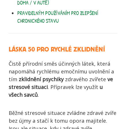
DOMA / V AUTĚ)
PRAVIDELNÝM POUŽÍVÁNÍM PRO ZLEPŠENÍ
CHRONICKÉHO STAVU
LÁSKA 50 PRO RYCHLÉ ZKLIDNĚNÍ
Čistě přírodní směs účinných látek, která
napomáhá rychlému emočnímu uvolnění a
tím
zklidnění psychiky
zdravého zvířete
ve
stresové situaci
. Přípravek lze využít
u
všech savců
.
Běžné stresové situace zvládne zdravé zvíře
bez újmy a stačí k tomu opora majitele.
Jsou ale situace, kdy i zdravé zvíře