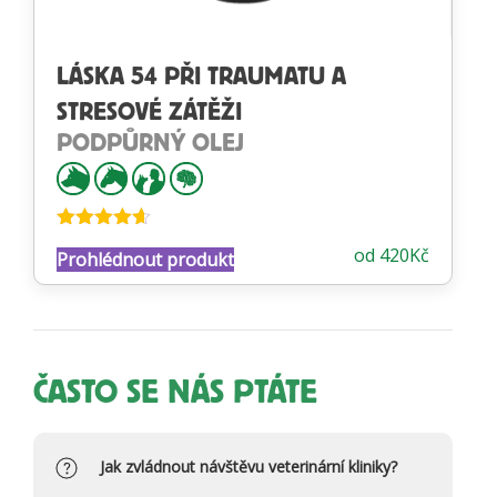
LÁSKA 54 PŘI TRAUMATU A
STRESOVÉ ZÁTĚŽI
PODPŮRNÝ OLEJ
Hodnocení
od
420
Kč
Prohlédnout produkt
4.55
z 5
ČASTO SE NÁS PTÁTE
Jak zvládnout návštěvu veterinární kliniky?