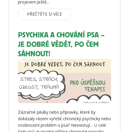
projevem.Ještě...
PŘEČTĚTE SI VÍCE
PSYCHIKA A CHOVÁNÍ PSA –
JE DOBRÉ VĚDĚT, PO ČEM
SÁHNOUT!
Zázračné pilulky nebo přípravky, které by
dokázaly rázem vyřešit chronický psychický nebo
osobnostní problém u psa? Neexistují… U celé
řady psů je prvotní příčina chronické poruchy