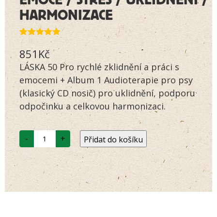
HARMONIZACE
Hodnoceno
2
851
Kč
5.00
z 5 na
základě
LÁSKA 50 Pro rychlé zklidnění a práci s
hodnocení
zákazníků
emocemi + Album 1 Audioterapie pro psy
(klasický CD nosič) pro uklidnění, podporu
odpočinku a celkovou harmonizaci.
Pro
-
+
Přidat do košíku
rychlé
zklidnění
+
Audioterapie
množství