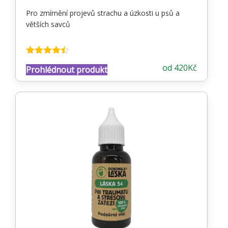
Pro zmírnění projevů strachu a úzkosti u psů a
větších savců
Hodnocení
od
420
Kč
Prohlédnout produkt
4.38
z 5