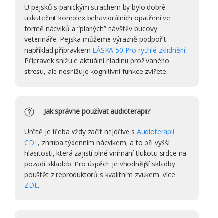
U pejsků s panickým strachem by bylo dobré
uskutečnit komplex behaviorálních opatření ve
formě nácviků a “planých” návštěv budovy
veterináře. Pejska můžeme výrazně podpořit
například přípravkem
LÁSKA 50 Pro rychlé zklidnění
.
Přípravek snižuje aktuální hladinu prožívaného
stresu, ale nesnižuje kognitivní funkce zvířete.
Jak správně používat audioterapii?
Určitě je třeba vždy začít nejdříve s
Audioterapií
CD1
, zhruba týdenním nácvikem, a to při vyšší
hlasitosti, která zajistí plné vnímání tlukotu srdce na
pozadí skladeb. Pro úspěch je vhodnější skladby
pouštět z reproduktorů s kvalitním zvukem. Více
ZDE
.