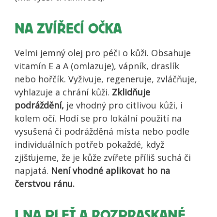
NA ZVÍŘECÍ OČKA
Velmi jemný olej pro péči o kůži. Obsahuje
vitamín E a A (omlazuje), vápník, draslík
nebo hořčík. Vyživuje, regeneruje, zvláčňuje,
vyhlazuje a chrání kůži.
Zklidňuje
podráždění,
je vhodný pro citlivou kůži, i
kolem očí. Hodí se pro lokální použití na
vysušená či podrážděná místa nebo podle
individuálních potřeb pokaždé, když
zjišťujeme, že je kůže zvířete příliš suchá či
napjatá.
Není vhodné aplikovat ho na
čerstvou ránu.
I NA PLEŤ A ROZPRASKANÉ