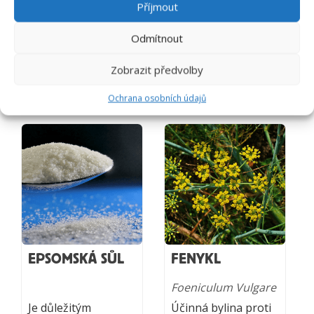
stimuluje centrální
napomáhá hojení
Příjmout
nervovou soustavu
ran.
a povzbuzuje
Odmítnout
mozkovou činnost.
Pomáhá dokonce
Zobrazit předvolby
proti některým
druhům rakoviny.
Ochrana osobních údajů
EPSOMSKÁ SŮL
FENYKL
Foeniculum Vulgare
Je důležitým
Účinná bylina proti