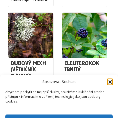
DUBOVÝ MECH
ELEUTEROKOK
(VĚTVIČNÍK
TRNITÝ
SLÍVOVÝ)
Eleutherococcus
Spravovat Souhlas
senticosus
Evernia Prunastri
Abychom poskytli co nejlepší služby, používáme k ukládání a/nebo
Posiluje imunitu i
Indiáni ho používají
přístupu k informacím o zařízení, technologie jako jsou soubory
psychickou
k léčení problémů s
cookies.
odolnost. Zlepšuje
dýchacími cestami,
kondici, prokrvení,
pomáhá při astma,
snižuje cukr v krvi,
kašli u dětí,