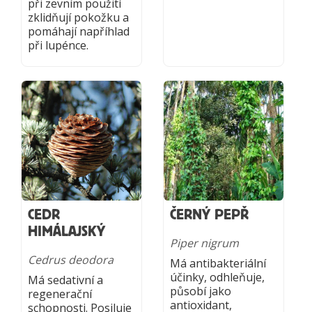
při zevním použití
zklidňují pokožku a
pomáhají napříhlad
při lupénce.
CEDR
ČERNÝ PEPŘ
HIMÁLAJSKÝ
Piper nigrum
Cedrus deodora
Má antibakteriální
účinky, odhleňuje,
Má sedativní a
působí jako
regenerační
antioxidant,
schopnosti. Posiluje