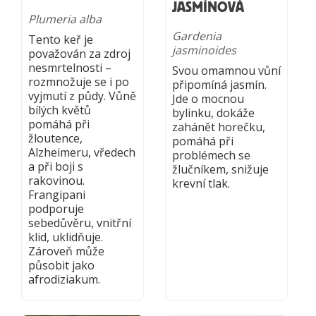
JASMÍNOVÁ
Plumeria alba
Gardenia
Tento keř je
jasminoides
považován za zdroj
nesmrtelnosti –
Svou omamnou vůní
rozmnožuje se i po
připomíná jasmín.
vyjmutí z půdy. Vůně
Jde o mocnou
bílých květů
bylinku, dokáže
pomáhá při
zahánět horečku,
žloutence,
pomáhá při
Alzheimeru, vředech
problémech se
a při boji s
žlučníkem, snižuje
rakovinou.
krevní tlak.
Frangipani
podporuje
sebedůvěru, vnitřní
klid, uklidňuje.
Zároveň může
působit jako
afrodiziakum.