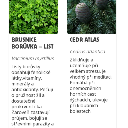
BRUSNICE
CEDR ATLAS
BORŮVKA – LIST
Cedrus atlantica
Vaccinium myrtillus
Zklidňuje a
uzemňuje při
Listy borůvky
velkém stresu, je
obsahují fenolické
vhodný při meditaci.
látky,vitamíny,
Pomáhá při
minerály a
onemocněních
antioxidanty. Pečují
horních cest
o pružnost žil a
dýchacích, ulevuje
dostatečné
při kloubních
prokrvení oka.
bolestech.
Zároveň zastavují
průjem, bojují se
střevními parazity a