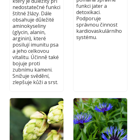
který je důležitý při
funkci jater a
nedostatečné funkci
detoxikaci.
štítné žlázy. Dále
Podporuje
obsahuje důležité
správnou činnost
aminokyseliny
kardiovaskulárního
(glycin, alanin,
systému.
arginin), které
posilují imunitu psa
a jeho celkovou
vitalitu. Účinně také
bojuje proti
zubnímu kameni.
Snižuje svědění,
zlepšuje kůži a srst.