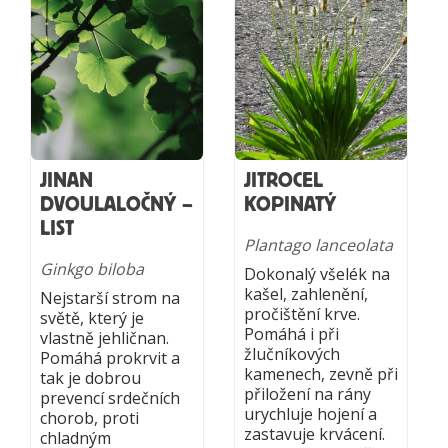
JINAN
JITROCEL
DVOULALOČNÝ –
KOPINATÝ
LIST
Plantago lanceolata
Ginkgo biloba
Dokonalý všelék na
kašel, zahlenění,
Nejstarší strom na
pročištění krve.
světě, který je
Pomáhá i při
vlastně jehličnan.
žlučníkových
Pomáhá prokrvit a
kamenech, zevně při
tak je dobrou
přiložení na rány
prevencí srdečních
urychluje hojení a
chorob, proti
zastavuje krvácení.
chladným