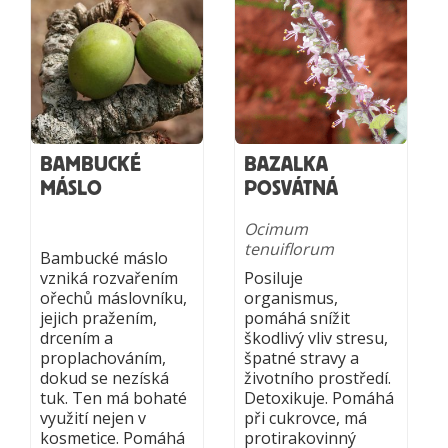
BAMBUCKÉ
BAZALKA
MÁSLO
POSVÁTNÁ
Ocimum
tenuiflorum
Bambucké máslo
vzniká rozvařením
Posiluje
ořechů máslovníku,
organismus,
jejich pražením,
pomáhá snížit
drcením a
škodlivý vliv stresu,
proplachováním,
špatné stravy a
dokud se nezíská
životního prostředí.
tuk. Ten má bohaté
Detoxikuje. Pomáhá
využití nejen v
při cukrovce, má
kosmetice. Pomáhá
protirakovinný