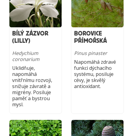
BÍLÝ ZÁZVOR
BOROVICE
(LILLY)
PŘÍMOŘSKÁ
Hedychium
Pinus pinaster
coronarium
Napomáhá zdravé
Uklidňuje,
funkci dýchacího
napomáhá
systému, posiluje
vnitřnímu rozvoji,
cévy, je skvělý
snižuje závratě a
antioxidant.
migrény. Posiluje
paměť a bystrou
mysl.