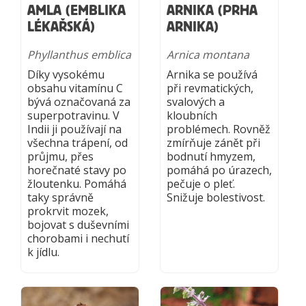
AMLA (EMBLIKA
ARNIKA (PRHA
LÉKAŘSKÁ)
ARNIKA)
Phyllanthus emblica
Arnica montana
Díky vysokému
Arnika se používá
obsahu vitamínu C
při revmatických,
bývá označovaná za
svalových a
superpotravinu. V
kloubních
Indii ji používají na
problémech. Rovněž
všechna trápení, od
zmírňuje zánět při
průjmu, přes
bodnutí hmyzem,
horečnaté stavy po
pomáhá po úrazech,
žloutenku. Pomáhá
pečuje o pleť.
taky správně
Snižuje bolestivost.
prokrvit mozek,
bojovat s duševními
chorobami i nechutí
k jídlu.