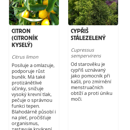
CITRON
CYPŘIŠ
(CITRONÍK
STÁLEZELENÝ
KYSELÝ)
Cupressus
sempervirens
Citrus limon
Od starověku je
Posiluje a omlazuje,
cypřiš uznávaný
podporuje růst
jako pomocník při
buněk. Má také
kašli, pro zmírnění
protizánětlivé
menstruačních
účinky, snižuje
obtíží a proti úniku
vysoký krevní tlak,
moči.
pečuje o správnou
funkci tepen.
Blahodárně působí i
na pleť, pročišťuje
organismus,
zastavuje krvácení.