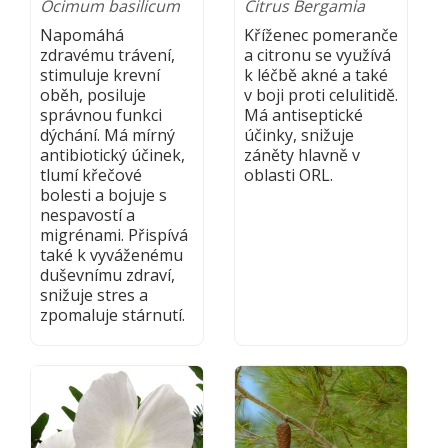
Ocimum basilicum
Citrus Bergamia
Napomáhá
Kříženec pomeranče
zdravému trávení,
a citronu se využívá
stimuluje krevní
k léčbě akné a také
oběh, posiluje
v boji proti celulitidě.
správnou funkci
Má antiseptické
dýchání. Má mírný
účinky, snižuje
antibiotický účinek,
záněty hlavně v
tlumí křečové
oblasti ORL.
bolesti a bojuje s
nespavostí a
migrénami. Přispívá
také k vyváženému
duševnímu zdraví,
snižuje stres a
zpomaluje stárnutí.