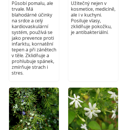
Působí pomalu, ale
Užitečný nejen v
trvale. Má
kosmetice, medicíně,
blahodárné účinky
ale i v kuchyni.
na srdce a celý
Posiluje vlasy,
kardiovaskulární
zklidňuje pokožku,
systém, používá se
je antibakteriální.
jako prevence proti
infarktu, kornatění
tepen a při zánětech
v těle. Zklidňuje a
prohlubuje spánek,
zmírňuje strach i
stres.