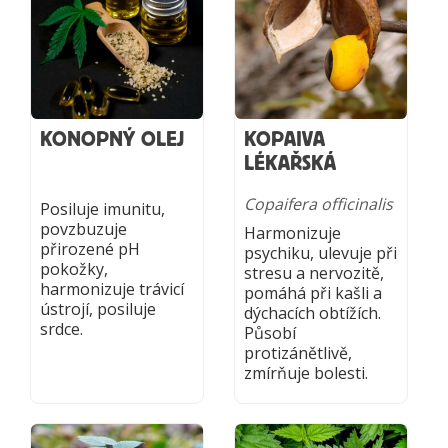
KONOPNÝ OLEJ
KOPAIVA
LÉKAŘSKÁ
Copaifera officinalis
Posiluje imunitu,
povzbuzuje
Harmonizuje
přirozené pH
psychiku, ulevuje při
pokožky,
stresu a nervozitě,
harmonizuje trávicí
pomáhá při kašli a
ústrojí, posiluje
dýchacích obtížích.
srdce.
Působí
protizánětlivě,
zmírňuje bolesti.