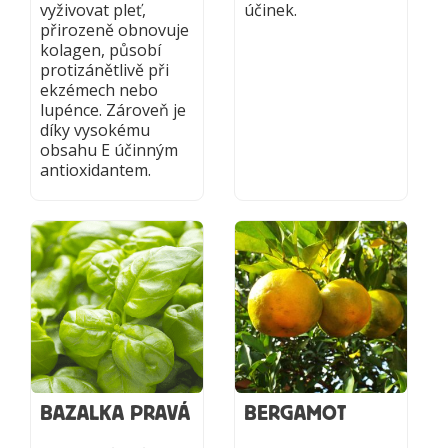
vyživovat pleť,
účinek.
přirozeně obnovuje
kolagen, působí
protizánětlivě při
ekzémech nebo
lupénce. Zároveň je
díky vysokému
obsahu E účinným
antioxidantem.
BAZALKA PRAVÁ
BERGAMOT