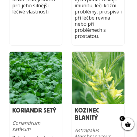
pro jeho silnější
imunitu, léčí kožní
léčivé vlastnosti.
problémy, prospívá i
při léčbe revma
nebo při
problémech s
prostatou.
KORIANDR SETÝ
KOZINEC
BLANITÝ
0
Coriandrum
sativum
Astragalus
Membranaceus