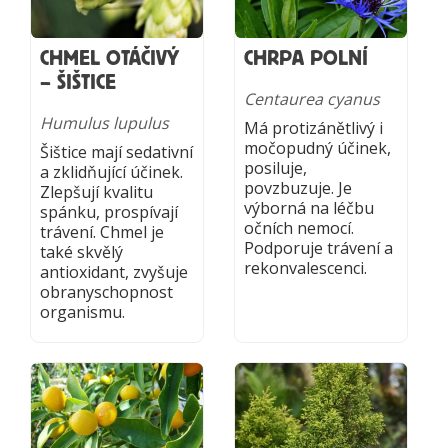
CHMEL OTÁČIVÝ
CHRPA POLNÍ
– ŠIŠTICE
Centaurea cyanus
Humulus lupulus
Má protizánětlivý i
močopudný účinek,
Šištice mají sedativní
posiluje,
a zklidňující účinek.
povzbuzuje. Je
Zlepšují kvalitu
výborná na léčbu
spánku, prospívají
očních nemocí.
trávení. Chmel je
Podporuje trávení a
také skvělý
rekonvalescenci.
antioxidant, zvyšuje
obranyschopnost
organismu.