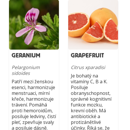
GERANIUM
GRAPEFRUIT
Pelargonium
Citrus xparadisi
sidoides
Je bohatý na
Patří mezi ženskou
vitamíny C, B a K.
esenci, harmonizuje
Posiluje
menstruaci, mírní
obranyschopnost,
křeče, harmonizuje
správné kognitivní
trávení. Pomáhá
funkce mozku,
proti hemoroidům,
krevní oběh. Má
posiluje ledviny, čistí
antibiotické a
pleť, zpevňuje svaly
protizánětlivé
a posiluje dásně.
účinky. Říká se, že