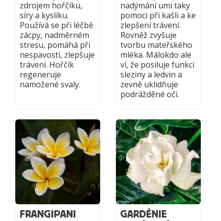
zdrojem hořčíku,
nadýmání umí taky
síry a kyslíku.
pomoci při kašli a ke
Používá se při léčbě
zlepšení trávení.
zácpy, nadměrném
Rovněž zvyšuje
stresu, pomáhá při
tvorbu mateřského
nespavosti, zlepšuje
mléka. Málokdo ale
trávení. Hořčík
ví, že posiluje funkci
regeneruje
sleziny a ledvin a
namožené svaly.
zevně uklidňuje
podrážděné oči.
FRANGIPANI
GARDÉNIE