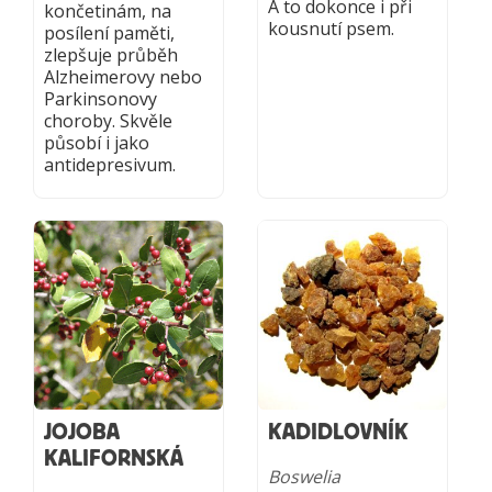
A to dokonce i při
končetinám, na
kousnutí psem.
posílení paměti,
zlepšuje průběh
Alzheimerovy nebo
Parkinsonovy
choroby. Skvěle
působí i jako
antidepresivum.
JOJOBA
KADIDLOVNÍK
KALIFORNSKÁ
Boswelia