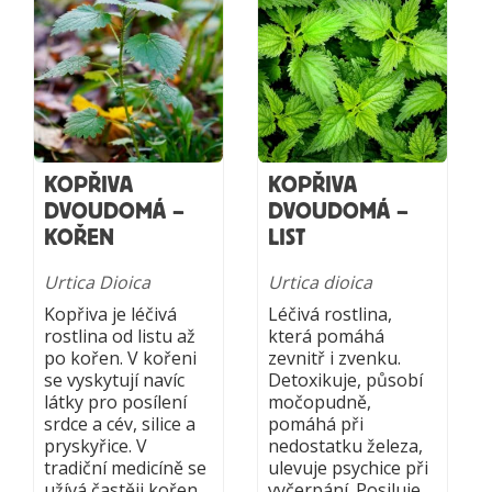
KOPŘIVA
KOPŘIVA
DVOUDOMÁ –
DVOUDOMÁ –
KOŘEN
LIST
Urtica Dioica
Urtica dioica
Kopřiva je léčivá
Léčivá rostlina,
rostlina od listu až
která pomáhá
po kořen. V kořeni
zevnitř i zvenku.
se vyskytují navíc
Detoxikuje, působí
látky pro posílení
močopudně,
srdce a cév, silice a
pomáhá při
pryskyřice. V
nedostatku železa,
tradiční medicíně se
ulevuje psychice při
užívá častěji kořen
vyčerpání. Posiluje