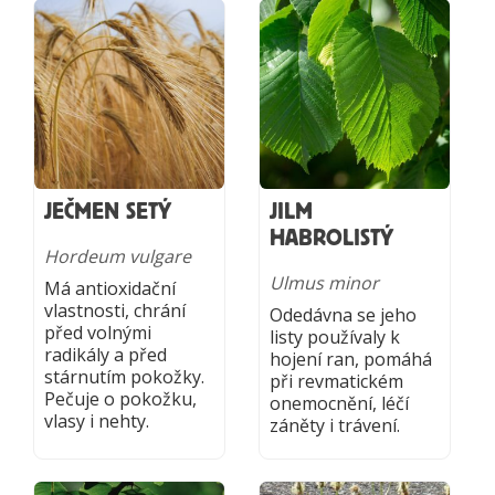
JEČMEN SETÝ
JILM
HABROLISTÝ
Hordeum vulgare
Ulmus minor
Má antioxidační
vlastnosti, chrání
Odedávna se jeho
před volnými
listy používaly k
radikály a před
hojení ran, pomáhá
stárnutím pokožky.
při revmatickém
Pečuje o pokožku,
onemocnění, léčí
vlasy i nehty.
záněty i trávení.