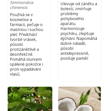
Simmondsia
Ulevuje od zánětu a
chinensis
bolesti, zmírňuje
problémy
Používá se v
pohybového
kosmetice a
aparátu.
farmacii, pečuje o
Harmonizuje
mastnou i suchou
psychiku, zlepšuje
pleť. Předchází
dýchání. Napomáhá
tvorbě vrásek,
dobré náladě,
působí
působí
protizánětlivě a
antidepresivně,
desinfekčně.
posiluje paměť.
Pomáhá sluncem
spálené pokožce i
proti vypadávání
vlasů.