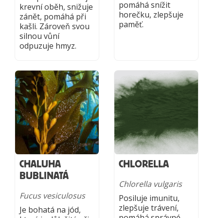
pomáhá snížit
krevní oběh, snižuje
horečku, zlepšuje
zánět, pomáhá při
paměť.
kašli. Zároveň svou
silnou vůní
odpuzuje hmyz.
CHALUHA
CHLORELLA
BUBLINATÁ
Chlorella vulgaris
Fucus vesiculosus
Posiluje imunitu,
zlepšuje trávení,
Je bohatá na jód,
pomáhá správné