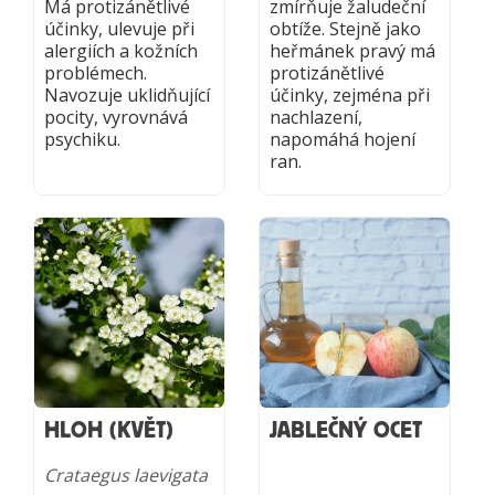
Má protizánětlivé
zmírňuje žaludeční
účinky, ulevuje při
obtíže. Stejně jako
alergiích a kožních
heřmánek pravý má
problémech.
protizánětlivé
Navozuje uklidňující
účinky, zejména při
pocity, vyrovnává
nachlazení,
psychiku.
napomáhá hojení
ran.
HLOH (KVĚT)
JABLEČNÝ OCET
Crataegus laevigata