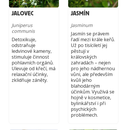
JALOVEC
JASMÍN
Juniperus
Jasminum
communis
Jasmín se právem
Detoxikuje,
řadí mezi krále keřů.
odstraňuje
Už po tisíciletí jej
ledvinové kameny,
pěstují v
stimuluje činnost
královských
pohlavních orgánů.
zahradách – nejen
Ulevuje od křečí, má
pro jeho nádhernou
relaxační účinky,
vůni, ale především
zklidňuje záněty.
kvůli jeho
blahodárným
účinkům. Využívá se
hojně v kosmetice,
bylinkářství i při
psychických
problémech.