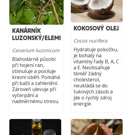
KOKOSOVÝ OLEJ
KANÁRNÍK
LUZONSKÝ/ELEMI
Cocos nucifera
Hydratuje pokožku,
Canarium luzonicum
je bohatý na
Blahodárně působí
vitamíny řady B, A, C
při hojení ran,
a E. Neobsahuje
stimuluje a posiluje
téměř žádný
krevní oběh. Pomáhá
cholesterol,
při kašli a zahlenění.
neukládá se do
Zároveň ulevuje při
tukových zásob a
vyčerpání a
jde o rychlý zdroj
nadměrnému stresu.
energie.