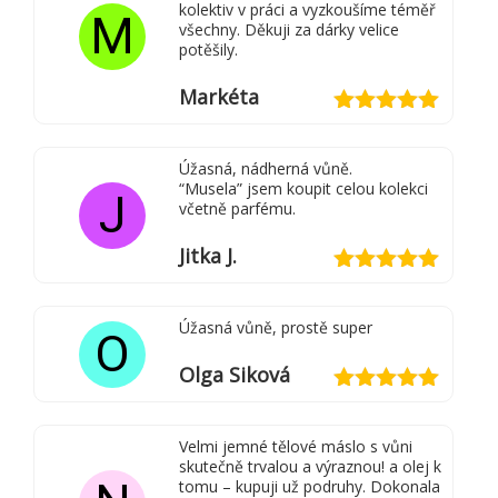
kolektiv v práci a vyzkoušíme téměř
M
všechny. Děkuji za dárky velice
potěšily.
Markéta
Hodnocení
5
z 5
Úžasná, nádherná vůně.
“Musela” jsem koupit celou kolekci
J
včetně parfému.
Jitka J.
Hodnocení
5
z 5
Úžasná vůně, prostě super
O
Olga Siková
Hodnocení
5
z 5
Velmi jemné tělové máslo s vůni
skutečně trvalou a výraznou! a olej k
tomu – kupuji už podruhy. Dokonala