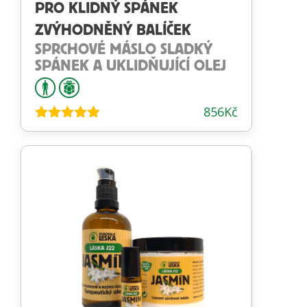
PRO KLIDNÝ SPÁNEK
ZVÝHODNĚNÝ BALÍČEK
SPRCHOVÉ MÁSLO SLADKÝ
SPÁNEK A UKLIDŇUJÍCÍ OLEJ
856
Kč
Hodnocení
4.82
z 5