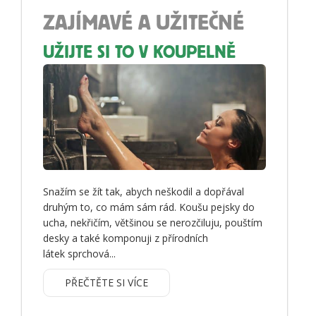
ZAJÍMAVÉ A UŽITEČNÉ
UŽIJTE SI TO V KOUPELNĚ
Snažím se žít tak, abych neškodil a dopřával
druhým to, co mám sám rád. Koušu pejsky do
ucha, nekřičím, většinou se nerozčiluju, pouštím
desky a také komponuji z přírodních
látek sprchová...
PŘEČTĚTE SI VÍCE