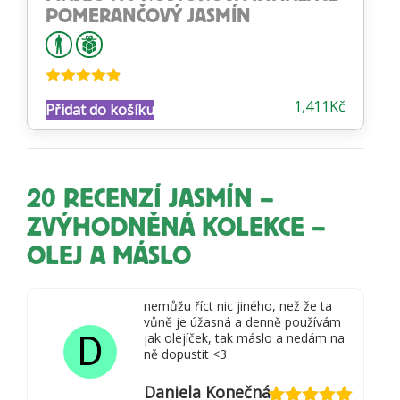
POMERANČOVÝ JASMÍN
Hodnocení
1,411
Kč
Přidat do košíku
4.78
z 5
20 RECENZÍ
JASMÍN –
ZVÝHODNĚNÁ KOLEKCE –
OLEJ A MÁSLO
nemůžu říct nic jiného, než že ta
vůně je úžasná a denně používám
D
jak olejíček, tak máslo a nedám na
ně dopustit <3
Daniela Konečná