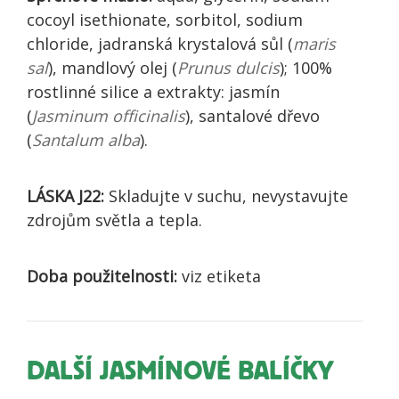
cocoyl isethionate, sorbitol, sodium
chloride, jadranská krystalová sůl (
maris
sal
), mandlový olej (
Prunus dulcis
); 100%
rostlinné silice a extrakty: jasmín
(
Jasminum officinalis
), santalové dřevo
(
Santalum alba
).
LÁSKA J22:
Skladujte v suchu, nevystavujte
zdrojům světla a tepla.
Doba použitelnosti:
viz etiketa
DALŠÍ JASMÍNOVÉ BALÍČKY