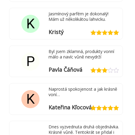
Hodnocení
5
z 5
Jasmínový parfém je dokonalý!
K
Mám už několikátou lahvicku.
Kristý
Hodnocení
5
z 5
Byl jsem zklamná, produkty vonní
P
málo a navíc vůně nevydrží
Pavla Čáňová
Hodnocení
3
z 5
Naprostá spokojenost a jak krásně
K
voní…
Kateřina Kľocová
Hodnocení
5
z 5
Dnes vyzvednuta druhá objednávka.
Krásné vůně. Tentokrát se přidal i