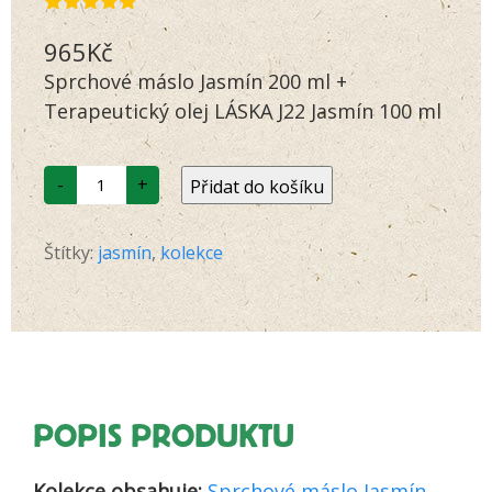
Hodnoceno
20
965
Kč
4.90
z 5 na
základě
Sprchové máslo Jasmín 200 ml +
hodnocení
zákazníků
Terapeutický olej LÁSKA J22 Jasmín 100 ml
Jasmín
-
+
Přidat do košíku
-
zvýhodněná
kolekce
-
Štítky:
jasmín
,
kolekce
olej
a
máslo
množství
POPIS PRODUKTU
Kolekce obsahuje:
Sprchové máslo Jasmín