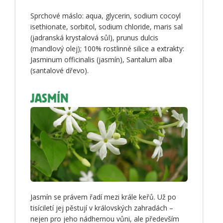
Sprchové máslo: aqua, glycerin, sodium cocoyl
isethionate, sorbitol, sodium chloride, maris sal
(jadranská krystalová sůl), prunus dulcis
(mandlový olej); 100% rostlinné silice a extrakty:
Jasminum officinalis (jasmín), Santalum alba
(santalové dřevo).
JASMÍN
Jasmín se právem řadí mezi krále keřů. Už po
tisíciletí jej pěstují v královských zahradách –
nejen pro jeho nádhernou vůni, ale především