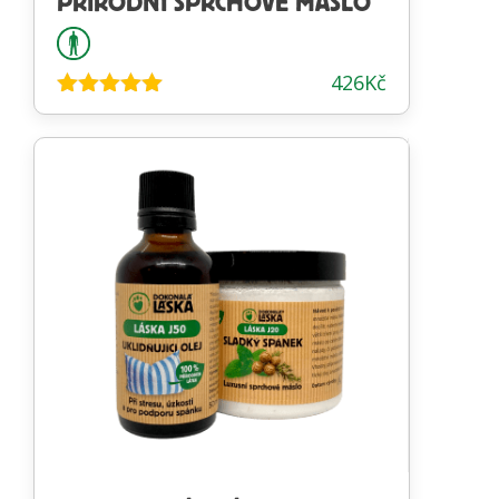
PŘÍRODNÍ SPRCHOVÉ MÁSLO
426
Kč
Hodnocení
4.98
z 5