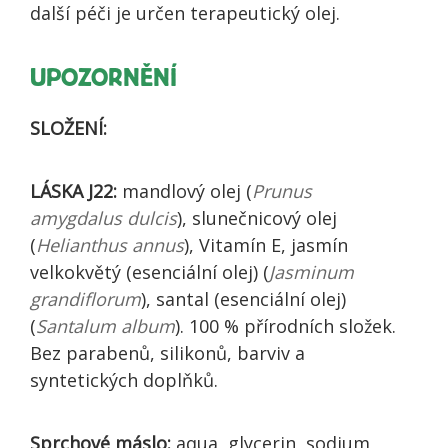
další péči je určen terapeutický olej.
UPOZORNĚNÍ
SLOŽENÍ:
LÁSKA J22:
mandlový olej (
Prunus
amygdalus dulcis
), slunečnicový olej
(
Helianthus annus
), Vitamín E, jasmín
velkokvětý (esenciální olej) (
Jasminum
grandiflorum
), santal (esenciální olej)
(
Santalum album
). 100 % přírodních složek.
Bez parabenů, silikonů, barviv a
syntetických doplňků.
Sprchové máslo:
aqua, glycerin, sodium