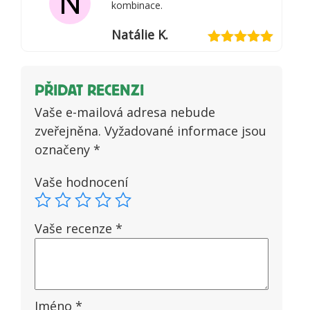
N
kombinace.
Natálie K.
Hodnocení
5
z 5
PŘIDAT RECENZI
Vaše e-mailová adresa nebude
zveřejněna.
Vyžadované informace jsou
označeny
*
Vaše hodnocení
Vaše recenze
*
Jméno
*