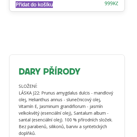
999
Kč
Přidat do košíku
4.82
z 5
DARY PŘÍRODY
SLOŽENÍ:
LÁSKA J22: Prunus amygdalus dulcis - mandlový
olej, Helianthus annus - slunečnicový olej,
Vitamín E, Jasminum grandiflorum - jasmín
velkokvětý (esenciální olej), Santalum album -
santal (esenciální olej). 100 % přírodních složek.
Bez parabenů, silikonů, barviv a syntetických
doplňků.