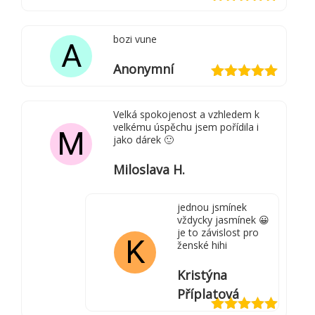
Hodnocení
5
z 5
bozi vune
A
Anonymní
Hodnocení
5
z 5
Velká spokojenost a vzhledem k
velkému úspěchu jsem pořídila i
M
jako dárek 🙂
Miloslava H.
jednou jsmínek
vždycky jasmínek 😀
je to závislost pro
K
ženské hihi
Kristýna
Příplatová