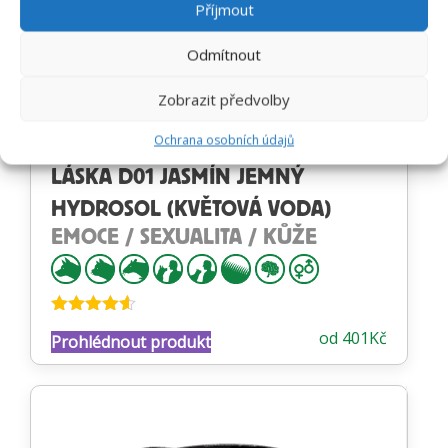
Příjmout
Odmítnout
Zobrazit předvolby
Ochrana osobních údajů
LÁSKA D01 JASMÍN JEMNÝ
HYDROSOL (KVĚTOVÁ VODA)
EMOCE / SEXUALITA / KŮŽE
Hodnocení
od
401
Kč
Prohlédnout produkt
4.53
z 5