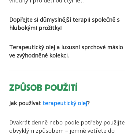
vhodný i pro děti od čtyř let.
Dopřejte si důmyslnější terapii společně s
hlubokými prožitky!
Terapeutický olej a luxusní sprchové máslo
ve zvýhodněné kolekci.
ZPŮSOB POUŽITÍ
Jak používat
terapeutický olej
?
Dvakrát denně nebo podle potřeby použijte
obvyklým způsobem – jemně vetřete do