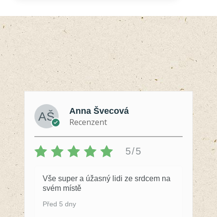
4.78
z 5
Anna Švecová
Recenzent
5/5
Vše super a úžasný lidi ze srdcem na
svém místě
Před 5 dny