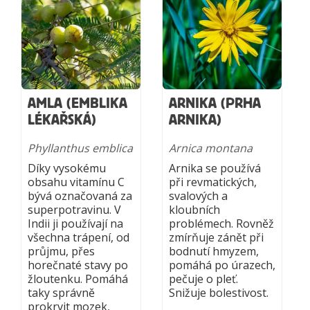
AMLA (EMBLIKA
ARNIKA (PRHA
LÉKAŘSKÁ)
ARNIKA)
Phyllanthus emblica
Arnica montana
Díky vysokému
Arnika se používá
obsahu vitamínu C
při revmatických,
bývá označovaná za
svalových a
superpotravinu. V
kloubních
Indii ji používají na
problémech. Rovněž
všechna trápení, od
zmírňuje zánět při
průjmu, přes
bodnutí hmyzem,
horečnaté stavy po
pomáhá po úrazech,
žloutenku. Pomáhá
pečuje o pleť.
taky správně
Snižuje bolestivost.
prokrvit mozek,