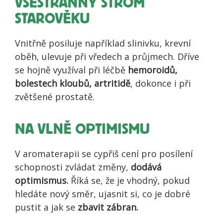
VŠESTRANNÝ STROM
STAROVĚKU
Vnitřně posiluje například slinivku, krevní
oběh, ulevuje při vředech a průjmech. Dříve
se hojně využíval při léčbě
hemoroidů,
bolestech kloubů, artritidě
, dokonce i při
zvětšené prostatě.
NA VLNĚ OPTIMISMU
V aromaterapii se cypřiš cení pro posílení
schopnosti zvládat změny,
dodává
optimismus.
Říká se, že je vhodný, pokud
hledáte nový směr, ujasnit si, co je dobré
pustit a jak se
zbavit zábran.