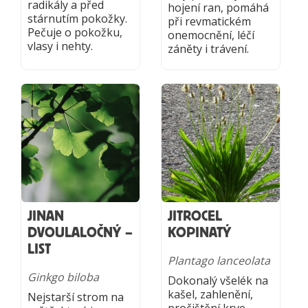
radikály a před
hojení ran, pomáhá
stárnutím pokožky.
při revmatickém
Pečuje o pokožku,
onemocnění, léčí
vlasy i nehty.
záněty i trávení.
JINAN
JITROCEL
DVOULALOČNÝ –
KOPINATÝ
LIST
Plantago lanceolata
Ginkgo biloba
Dokonalý všelék na
kašel, zahlenění,
Nejstarší strom na
pročištění krve.