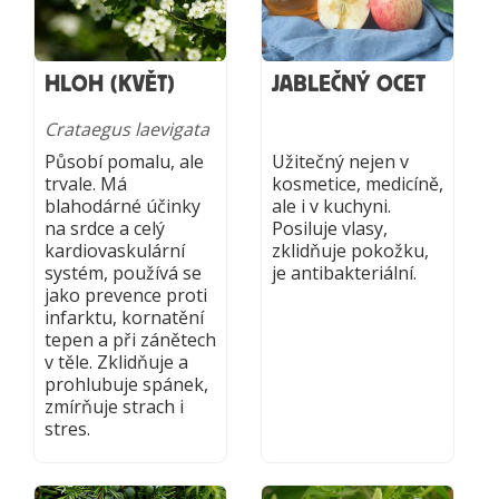
HLOH (KVĚT)
JABLEČNÝ OCET
Crataegus laevigata
Působí pomalu, ale
Užitečný nejen v
trvale. Má
kosmetice, medicíně,
blahodárné účinky
ale i v kuchyni.
na srdce a celý
Posiluje vlasy,
kardiovaskulární
zklidňuje pokožku,
systém, používá se
je antibakteriální.
jako prevence proti
infarktu, kornatění
tepen a při zánětech
v těle. Zklidňuje a
prohlubuje spánek,
zmírňuje strach i
stres.