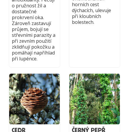
horních cest
o pružnost žil a
dýchacích, ulevuje
dostatečné
při kloubních
prokrvení oka.
bolestech.
Zároveň zastavují
průjem, bojují se
střevními parazity a
při zevním použití
zklidňují pokožku a
pomáhají napříhlad
při lupénce.
CEDR
ČERNÝ PEPŘ