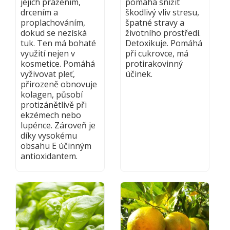
jejich pražením,
pomáhá snížit
drcením a
škodlivý vliv stresu,
proplachováním,
špatné stravy a
dokud se nezíská
životního prostředí.
tuk. Ten má bohaté
Detoxikuje. Pomáhá
využití nejen v
při cukrovce, má
kosmetice. Pomáhá
protirakovinný
vyživovat pleť,
účinek.
přirozeně obnovuje
kolagen, působí
protizánětlivě při
ekzémech nebo
lupénce. Zároveň je
díky vysokému
obsahu E účinným
antioxidantem.