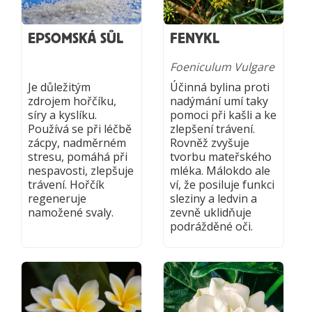
EPSOMSKÁ SŮL
FENYKL
Foeniculum Vulgare
Je důležitým
Účinná bylina proti
zdrojem hořčíku,
nadýmání umí taky
síry a kyslíku.
pomoci při kašli a ke
Používá se při léčbě
zlepšení trávení.
zácpy, nadměrném
Rovněž zvyšuje
stresu, pomáhá při
tvorbu mateřského
nespavosti, zlepšuje
mléka. Málokdo ale
trávení. Hořčík
ví, že posiluje funkci
regeneruje
sleziny a ledvin a
namožené svaly.
zevně uklidňuje
podrážděné oči.