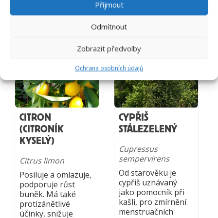
Příjmout
Odmítnout
Zobrazit předvolby
Ochrana osobních údajů
CITRON
CYPŘIŠ
(CITRONÍK
STÁLEZELENÝ
KYSELÝ)
Cupressus
sempervirens
Citrus limon
Od starověku je
Posiluje a omlazuje,
cypřiš uznávaný
podporuje růst
jako pomocník při
buněk. Má také
kašli, pro zmírnění
protizánětlivé
menstruačních
účinky, snižuje