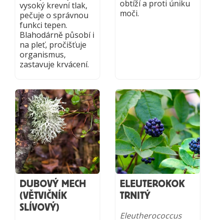
obtíží a proti úniku
vysoký krevní tlak,
moči.
pečuje o správnou
funkci tepen.
Blahodárně působí i
na pleť, pročišťuje
organismus,
zastavuje krvácení.
DUBOVÝ MECH
ELEUTEROKOK
(VĚTVIČNÍK
TRNITÝ
SLÍVOVÝ)
Eleutherococcus