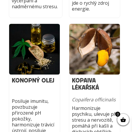
vyčerpání a
jde o rychlý zdroj
nadměrnému stresu.
energie.
KONOPNÝ OLEJ
KOPAIVA
LÉKAŘSKÁ
Copaifera officinalis
Posiluje imunitu,
povzbuzuje
Harmonizuje
přirozené pH
psychiku, ulevuje při
0
pokožky,
stresu a nervozitě,
harmonizuje trávicí
pomáhá při kašli a
ústrojí, posiluje
dýchacích obtížích.