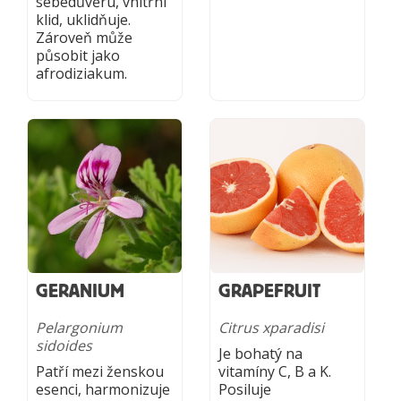
sebedůvěru, vnitřní
klid, uklidňuje.
Zároveň může
působit jako
afrodiziakum.
GERANIUM
GRAPEFRUIT
Pelargonium
Citrus xparadisi
sidoides
Je bohatý na
Patří mezi ženskou
vitamíny C, B a K.
esenci, harmonizuje
Posiluje