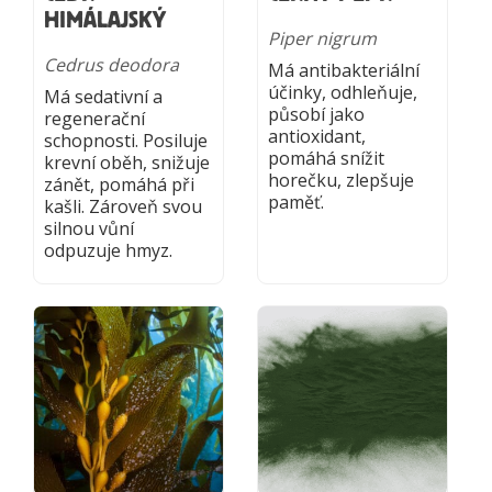
HIMÁLAJSKÝ
Piper nigrum
Cedrus deodora
Má antibakteriální
účinky, odhleňuje,
Má sedativní a
působí jako
regenerační
antioxidant,
schopnosti. Posiluje
pomáhá snížit
krevní oběh, snižuje
horečku, zlepšuje
zánět, pomáhá při
paměť.
kašli. Zároveň svou
silnou vůní
odpuzuje hmyz.