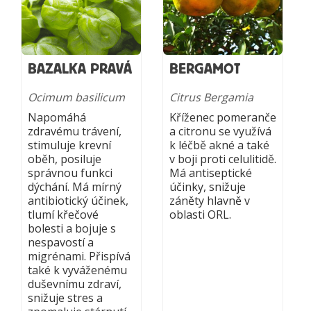
BAZALKA PRAVÁ
BERGAMOT
Ocimum basilicum
Citrus Bergamia
Napomáhá
Kříženec pomeranče
zdravému trávení,
a citronu se využívá
stimuluje krevní
k léčbě akné a také
oběh, posiluje
v boji proti celulitidě.
správnou funkci
Má antiseptické
dýchání. Má mírný
účinky, snižuje
antibiotický účinek,
záněty hlavně v
tlumí křečové
oblasti ORL.
bolesti a bojuje s
nespavostí a
migrénami. Přispívá
také k vyváženému
duševnímu zdraví,
snižuje stres a