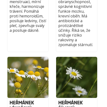
menstruaci, mírní
obranyschopnost,
křeče, harmonizuje
správné kognitivní
trávení. Pomáhá
funkce mozku,
proti hemoroidům,
krevní oběh. Má
posiluje ledviny, čistí
antibiotické a
pleť, zpevňuje svaly
protizánětlivé
a posiluje dásně.
účinky. Říká se, že
snižuje riziko
rakoviny a
zpomaluje stárnutí.
HEŘMÁNEK
HEŘMÁNEK