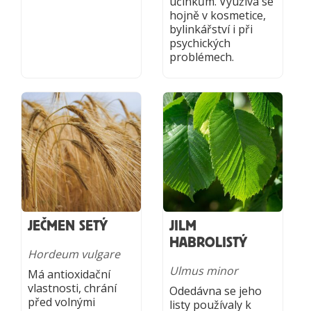
účinkům. Využívá se
hojně v kosmetice,
bylinkářství i při
psychických
problémech.
JEČMEN SETÝ
JILM
HABROLISTÝ
Hordeum vulgare
Ulmus minor
Má antioxidační
vlastnosti, chrání
Odedávna se jeho
před volnými
listy používaly k