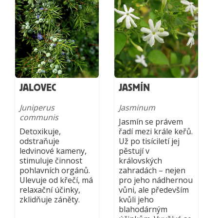
JALOVEC
JASMÍN
Juniperus
Jasminum
communis
Jasmín se právem
Detoxikuje,
řadí mezi krále keřů.
odstraňuje
Už po tisíciletí jej
ledvinové kameny,
pěstují v
stimuluje činnost
královských
pohlavních orgánů.
zahradách – nejen
Ulevuje od křečí, má
pro jeho nádhernou
relaxační účinky,
vůni, ale především
zklidňuje záněty.
kvůli jeho
blahodárným