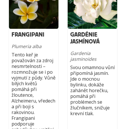
FRANGIPANI
GARDÉNIE
JASMÍNOVÁ
Plumeria alba
Gardenia
Tento keř je
jasminoides
považován za zdroj
nesmrtelnosti –
Svou omamnou vůní
rozmnožuje se i po
připomíná jasmín.
vyjmutí z půdy. Vůně
Jde o mocnou
bílých květů
bylinku, dokáže
pomáhá při
zahánět horečku,
žloutence,
pomáhá při
Alzheimeru, vředech
problémech se
a při boji s
žlučníkem, snižuje
rakovinou.
krevní tlak.
Frangipani
podporuje