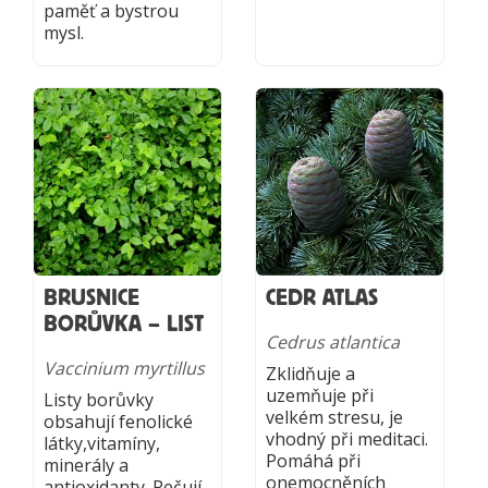
paměť a bystrou
mysl.
BRUSNICE
CEDR ATLAS
BORŮVKA – LIST
Cedrus atlantica
Vaccinium myrtillus
Zklidňuje a
uzemňuje při
Listy borůvky
velkém stresu, je
obsahují fenolické
vhodný při meditaci.
látky,vitamíny,
Pomáhá při
minerály a
onemocněních
antioxidanty. Pečují