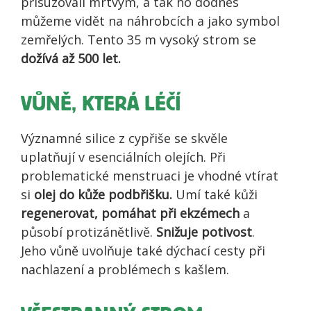
přisuzovali mrtvým, a tak ho dodnes
můžeme vidět na náhrobcích a jako symbol
zemřelých. Tento 35 m vysoký strom se
dožívá až 500 let.
VŮNĚ, KTERÁ LÉČÍ
Významné silice z cypřiše se skvěle
uplatňují v esenciálních olejích. Při
problematické menstruaci je vhodné vtírat
si
olej do kůže podbřišku.
Umí také kůži
regenerovat, pomáhat při ekzémech
a
působí protizánětlivě.
Snižuje potivost
.
Jeho vůně uvolňuje také dýchací cesty při
nachlazení a problémech s kašlem.