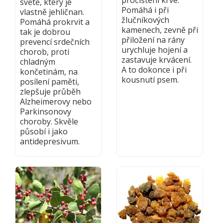
světě, který je
Pomáhá i při
vlastně jehličnan.
žlučníkových
Pomáhá prokrvit a
kamenech, zevně při
tak je dobrou
přiložení na rány
prevencí srdečních
urychluje hojení a
chorob, proti
zastavuje krvácení.
chladným
A to dokonce i při
končetinám, na
kousnutí psem.
posílení paměti,
zlepšuje průběh
Alzheimerovy nebo
Parkinsonovy
choroby. Skvěle
působí i jako
antidepresivum.