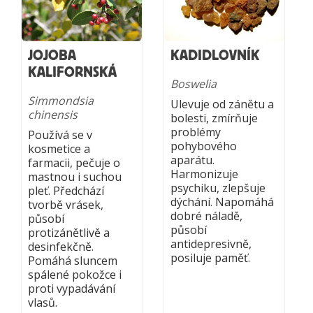
JOJOBA
KADIDLOVNÍK
KALIFORNSKÁ
Boswelia
Simmondsia
Ulevuje od zánětu a
chinensis
bolesti, zmírňuje
problémy
Používá se v
pohybového
kosmetice a
aparátu.
farmacii, pečuje o
Harmonizuje
mastnou i suchou
psychiku, zlepšuje
pleť. Předchází
dýchání. Napomáhá
tvorbě vrásek,
dobré náladě,
působí
působí
protizánětlivě a
antidepresivně,
desinfekčně.
posiluje paměť.
Pomáhá sluncem
spálené pokožce i
proti vypadávání
vlasů.