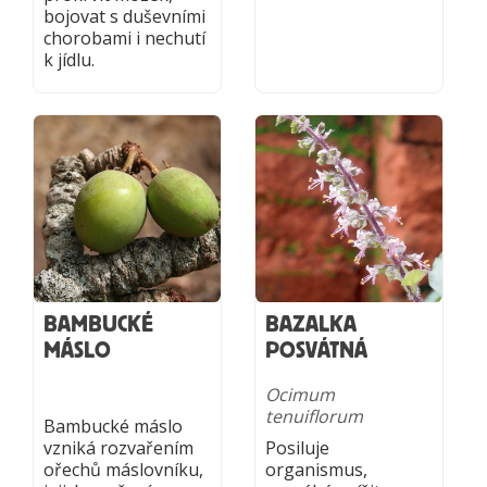
bojovat s duševními
chorobami i nechutí
k jídlu.
BAMBUCKÉ
BAZALKA
MÁSLO
POSVÁTNÁ
Ocimum
tenuiflorum
Bambucké máslo
vzniká rozvařením
Posiluje
ořechů máslovníku,
organismus,