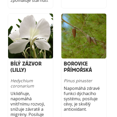
zpomaluje stárnutí.
BÍLÝ ZÁZVOR
BOROVICE
(LILLY)
PŘÍMOŘSKÁ
Hedychium
Pinus pinaster
coronarium
Napomáhá zdravé
Uklidňuje,
funkci dýchacího
napomáhá
systému, posiluje
vnitřnímu rozvoji,
cévy, je skvělý
snižuje závratě a
antioxidant.
migrény. Posiluje