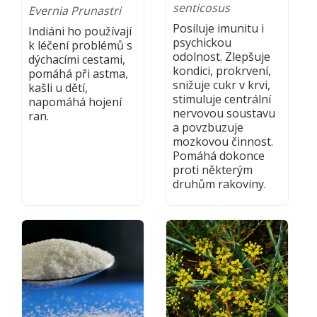
senticosus
Evernia Prunastri
Posiluje imunitu i
Indiáni ho používají
psychickou
k léčení problémů s
odolnost. Zlepšuje
dýchacími cestami,
kondici, prokrvení,
pomáhá při astma,
snižuje cukr v krvi,
kašli u dětí,
stimuluje centrální
napomáhá hojení
nervovou soustavu
ran.
a povzbuzuje
mozkovou činnost.
Pomáhá dokonce
proti některým
druhům rakoviny.