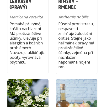
LÉKAŘSKÝ
ŘÍMSKÝ –
(PRAVÝ)
RMENEC
Matricaria recutita
Anthemis nobilis
Pomáhá při rýmě,
Působí proti stresu,
kašli a nachlazení.
nespavosti,
Má protizánětlivé
zmírňuje žaludeční
účinky, ulevuje při
obtíže. Stejně jako
alergiích a kožních
heřmánek pravý má
problémech.
protizánětlivé
Navozuje uklidňující
účinky, zejména při
pocity, vyrovnává
nachlazení,
psychiku.
napomáhá hojení
ran.