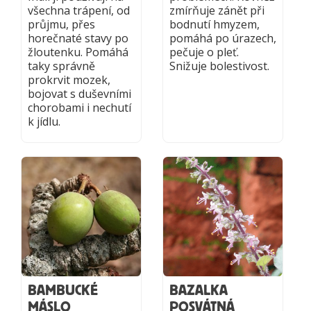
všechna trápení, od
zmírňuje zánět při
průjmu, přes
bodnutí hmyzem,
horečnaté stavy po
pomáhá po úrazech,
žloutenku. Pomáhá
pečuje o pleť.
taky správně
Snižuje bolestivost.
prokrvit mozek,
bojovat s duševními
chorobami i nechutí
k jídlu.
BAMBUCKÉ
BAZALKA
MÁSLO
POSVÁTNÁ