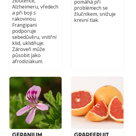
žloutence,
pomáhá při
Alzheimeru, vředech
problémech se
a při boji s
žlučníkem, snižuje
rakovinou.
krevní tlak.
Frangipani
podporuje
sebedůvěru, vnitřní
klid, uklidňuje.
Zároveň může
působit jako
afrodiziakum.
GERANIUM
GRAPEFRUIT