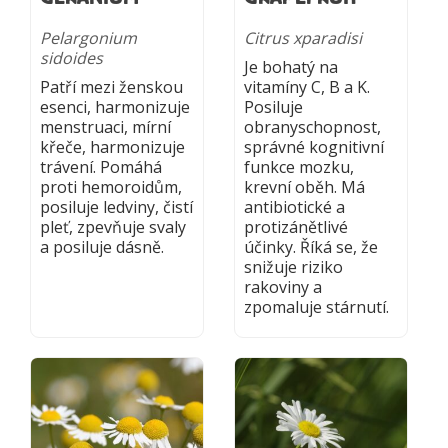
Pelargonium
Citrus xparadisi
sidoides
Je bohatý na
Patří mezi ženskou
vitamíny C, B a K.
esenci, harmonizuje
Posiluje
menstruaci, mírní
obranyschopnost,
křeče, harmonizuje
správné kognitivní
trávení. Pomáhá
funkce mozku,
proti hemoroidům,
krevní oběh. Má
posiluje ledviny, čistí
antibiotické a
pleť, zpevňuje svaly
protizánětlivé
a posiluje dásně.
účinky. Říká se, že
snižuje riziko
rakoviny a
zpomaluje stárnutí.