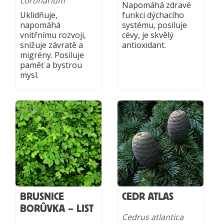
coronarium
Napomáhá zdravé
Uklidňuje,
funkci dýchacího
napomáhá
systému, posiluje
vnitřnímu rozvoji,
cévy, je skvělý
snižuje závratě a
antioxidant.
migrény. Posiluje
paměť a bystrou
mysl.
BRUSNICE
CEDR ATLAS
BORŮVKA – LIST
Cedrus atlantica