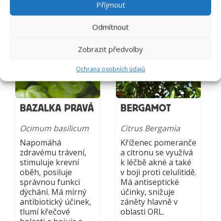
Příjmout
Odmítnout
Zobrazit předvolby
Ochrana osobních údajů
BAZALKA PRAVÁ
BERGAMOT
Ocimum basilicum
Citrus Bergamia
Napomáhá
Kříženec pomeranče
zdravému trávení,
a citronu se využívá
stimuluje krevní
k léčbě akné a také
oběh, posiluje
v boji proti celulitidě.
správnou funkci
Má antiseptické
dýchání. Má mírný
účinky, snižuje
antibiotický účinek,
záněty hlavně v
tlumí křečové
oblasti ORL.