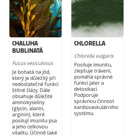
CHALUHA
CHLORELLA
BUBLINATÁ
Chlorella vulgaris
Fucus vesiculosus
Posiluje imunitu,
zlepšuje trávení,
Je bohatá na jód,
pomáhá správné
který je důležitý při
funkci jater a
nedostatečné funkci
detoxikaci.
štítné žlázy. Dále
Podporuje
obsahuje důležité
správnou činnost
aminokyseliny
kardiovaskulárního
(glycin, alanin,
systému.
arginin), které
posilují imunitu psa
a jeho celkovou
vitalitu. Účinně také