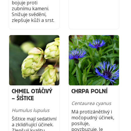
bojuje proti
zubnímu kameni.
Snižuje svědění,
zlepšuje kůži a srst.
CHMEL OTÁČIVÝ
CHRPA POLNÍ
– ŠIŠTICE
Centaurea cyanus
Humulus lupulus
Má protizánětlivý i
močopudný účinek,
Šištice mají sedativní
posiluje,
a zklidňující účinek.
povzbuzuje. Je
Zlepšují kvalitu