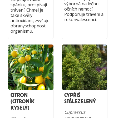
výborná na léčbu
spánku, prospívají
očních nemocí.
trávení. Chmel je
Podporuje trávení a
také skvělý
rekonvalescenci.
antioxidant, zvyšuje
obranyschopnost
organismu.
CITRON
CYPŘIŠ
(CITRONÍK
STÁLEZELENÝ
KYSELÝ)
Cupressus
sempervirens