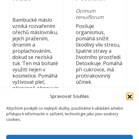
Ocimum
tenuiflorum
Bambucké máslo
vzniká rozvařením
Posiluje
ořechů máslovníku,
organismus,
jejich pražením,
pomáhá snížit
drcením a
škodlivý vliv stresu,
proplachováním,
špatné stravy a
dokud se nezíská
životního prostředí.
tuk. Ten má bohaté
Detoxikuje. Pomáhá
využití nejen v
při cukrovce, má
kosmetice. Pomáhá
protirakovinný
vyživovat pleť,
účinek.
přirozeně obnovuje
kolagen, působí
Spravovat Souhlas
protizánětlivě při
ekzémech nebo
Abychom poskytli co nejlepší služby, používáme k ukládání a/nebo
lupénce. Zároveň je
přístupu k informacím o zařízení, technologie jako jsou soubory
díky vysokému
cookies.
obsahu E účinným
antioxidantem.