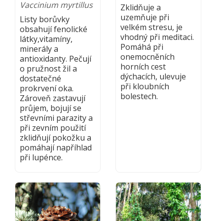
Vaccinium myrtillus
Zklidňuje a
uzemňuje při
Listy borůvky
velkém stresu, je
obsahují fenolické
vhodný při meditaci.
látky,vitamíny,
Pomáhá při
minerály a
onemocněních
antioxidanty. Pečují
horních cest
o pružnost žil a
dýchacích, ulevuje
dostatečné
při kloubních
prokrvení oka.
bolestech.
Zároveň zastavují
průjem, bojují se
střevními parazity a
při zevním použití
zklidňují pokožku a
pomáhají napříhlad
při lupénce.