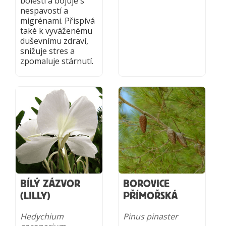
bolesti a bojuje s
nespavostí a
migrénami. Přispívá
také k vyváženému
duševnímu zdraví,
snižuje stres a
zpomaluje stárnutí.
BÍLÝ ZÁZVOR
BOROVICE
(LILLY)
PŘÍMOŘSKÁ
Hedychium
Pinus pinaster