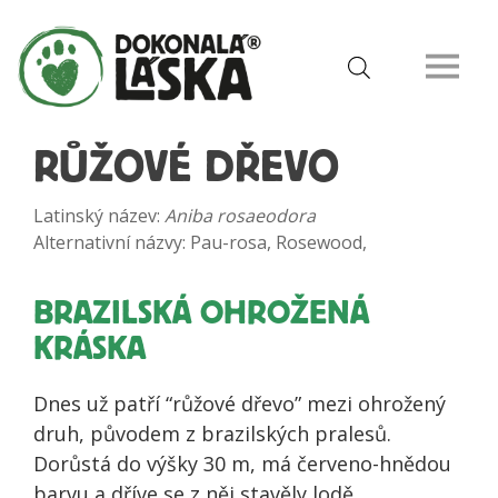
RŮŽOVÉ DŘEVO
Latinský název:
Aniba rosaeodora
Alternativní názvy: Pau-rosa, Rosewood,
BRAZILSKÁ OHROŽENÁ
KRÁSKA
Dnes už patří “růžové dřevo” mezi ohrožený
druh, původem z brazilských pralesů.
Dorůstá do výšky 30 m, má červeno-hnědou
barvu a dříve se z něj stavěly lodě.