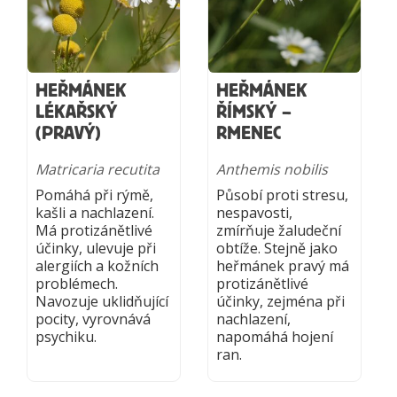
HEŘMÁNEK
HEŘMÁNEK
LÉKAŘSKÝ
ŘÍMSKÝ –
(PRAVÝ)
RMENEC
Matricaria recutita
Anthemis nobilis
Pomáhá při rýmě,
Působí proti stresu,
kašli a nachlazení.
nespavosti,
Má protizánětlivé
zmírňuje žaludeční
účinky, ulevuje při
obtíže. Stejně jako
alergiích a kožních
heřmánek pravý má
problémech.
protizánětlivé
Navozuje uklidňující
účinky, zejména při
pocity, vyrovnává
nachlazení,
psychiku.
napomáhá hojení
ran.