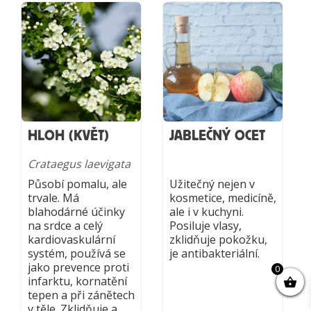
HLOH (KVĚT)
JABLEČNÝ OCET
Crataegus laevigata
Působí pomalu, ale
Užitečný nejen v
trvale. Má
kosmetice, medicíně,
blahodárné účinky
ale i v kuchyni.
na srdce a celý
Posiluje vlasy,
kardiovaskulární
zklidňuje pokožku,
systém, používá se
je antibakteriální.
jako prevence proti
0
infarktu, kornatění
tepen a při zánětech
v těle. Zklidňuje a