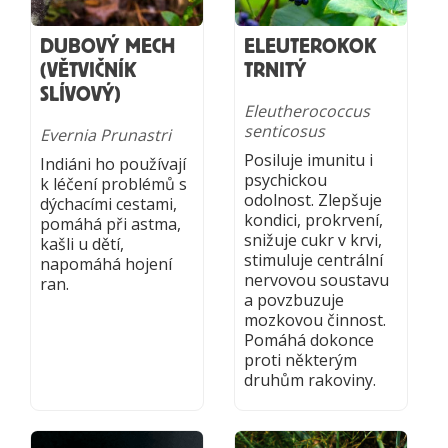
DUBOVÝ MECH
ELEUTEROKOK
(VĚTVIČNÍK
TRNITÝ
SLÍVOVÝ)
Eleutherococcus
senticosus
Evernia Prunastri
Posiluje imunitu i
Indiáni ho používají
psychickou
k léčení problémů s
odolnost. Zlepšuje
dýchacími cestami,
kondici, prokrvení,
pomáhá při astma,
snižuje cukr v krvi,
kašli u dětí,
stimuluje centrální
napomáhá hojení
nervovou soustavu
ran.
a povzbuzuje
mozkovou činnost.
Pomáhá dokonce
proti některým
druhům rakoviny.