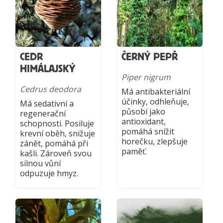
CEDR
ČERNÝ PEPŘ
HIMÁLAJSKÝ
Piper nigrum
Cedrus deodora
Má antibakteriální
účinky, odhleňuje,
Má sedativní a
působí jako
regenerační
antioxidant,
schopnosti. Posiluje
pomáhá snížit
krevní oběh, snižuje
horečku, zlepšuje
zánět, pomáhá při
paměť.
kašli. Zároveň svou
silnou vůní
odpuzuje hmyz.