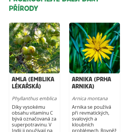
PŘÍRODY
AMLA (EMBLIKA
ARNIKA (PRHA
LÉKAŘSKÁ)
ARNIKA)
Phyllanthus emblica
Arnica montana
Díky vysokému
Arnika se používá
obsahu vitamínu C
při revmatických,
bývá označovaná za
svalových a
superpotravinu. V
kloubních
Indii ji používají na
problémech. Rovněž