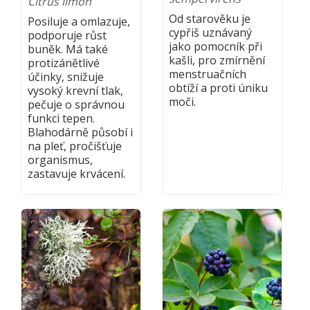
Citrus limon
Od starověku je
Posiluje a omlazuje,
cypřiš uznávaný
podporuje růst
jako pomocník při
buněk. Má také
kašli, pro zmírnění
protizánětlivé
menstruačních
účinky, snižuje
obtíží a proti úniku
vysoký krevní tlak,
moči.
pečuje o správnou
funkci tepen.
Blahodárně působí i
na pleť, pročišťuje
organismus,
zastavuje krvácení.