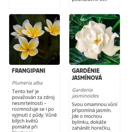
FRANGIPANI
GARDÉNIE
JASMÍNOVÁ
Plumeria alba
Gardenia
Tento keř je
jasminoides
považován za zdroj
nesmrtelnosti –
Svou omamnou vůní
rozmnožuje se i po
připomíná jasmín.
vyjmutí z půdy. Vůně
Jde o mocnou
bílých květů
bylinku, dokáže
pomáhá při
zahánět horečku,