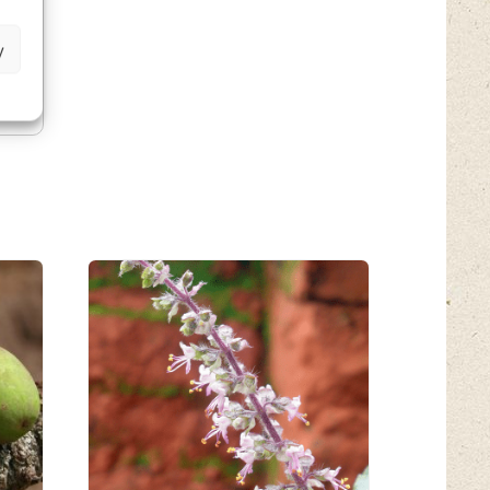
y
6
Kč