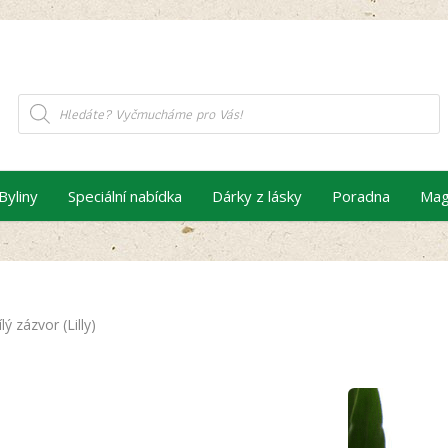
Products
search
Byliny
Speciální nabídka
Dárky z lásky
Poradna
Mag
ílý zázvor (Lilly)