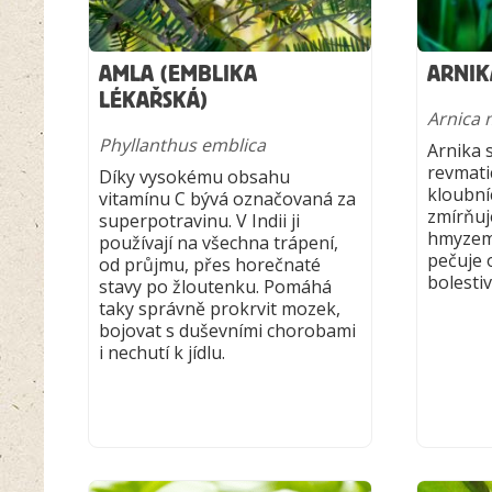
AMLA (EMBLIKA
ARNIK
LÉKAŘSKÁ)
Arnica
Phyllanthus emblica
Arnika 
revmati
Díky vysokému obsahu
kloubní
vitamínu C bývá označovaná za
zmírňuj
superpotravinu. V Indii ji
hmyzem
používají na všechna trápení,
pečuje o
od průjmu, přes horečnaté
bolestiv
stavy po žloutenku. Pomáhá
taky správně prokrvit mozek,
bojovat s duševními chorobami
i nechutí k jídlu.