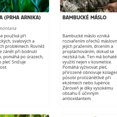
A (PRHA ARNIKA)
BAMBUCKÉ MÁSLO
 montana
se používá při
Bambucké máslo vzniká
ckých, svalových a
rozvařením ořechů máslovn
ch problémech. Rovněž
jejich pražením, drcením a
e zánět při bodnutí
proplachováním, dokud se
, pomáhá po úrazech,
nezíská tuk. Ten má bohaté
 pleť. Snižuje
využití nejen v kosmetice.
ost.
Pomáhá vyživovat pleť,
přirozeně obnovuje kolage
působí protizánětlivě při
ekzémech nebo lupénce.
Zároveň je díky vysokému
obsahu E účinným
antioxidantem.