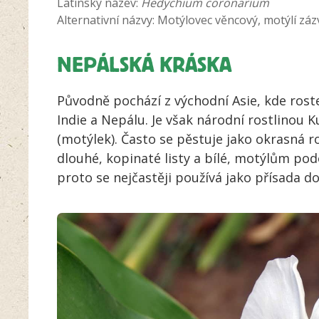
Latinský název:
Hedychium coronarium
Alternativní názvy: Motýlovec věncový, motýlí záz
NEPÁLSKÁ KRÁSKA
Původně pochází z východní Asie, kde roste
Indie a Nepálu. Je však národní rostlinou K
(motýlek). Často se pěstuje jako okrasná r
dlouhé, kopinaté listy a bílé, motýlům pod
proto se nejčastěji používá jako přísada d