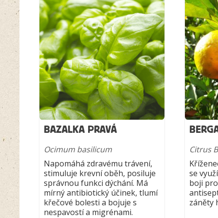
BAZALKA PRAVÁ
BERG
Ocimum basilicum
Citrus 
Napomáhá zdravému trávení,
Křížene
stimuluje krevní oběh, posiluje
se využí
správnou funkci dýchání. Má
boji pro
mírný antibiotický účinek, tlumí
antisept
křečové bolesti a bojuje s
záněty 
nespavostí a migrénami.