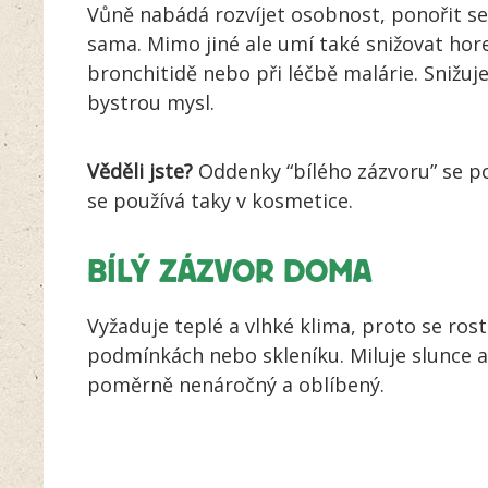
Vůně nabádá rozvíjet osobnost, ponořit se
sama. Mimo jiné ale umí také snižovat ho
bronchitidě nebo při léčbě malárie. Snižuje
bystrou mysl.
Věděli jste?
Oddenky “bílého zázvoru” se po
se používá taky v kosmetice.
BÍLÝ ZÁZVOR DOMA
Vyžaduje teplé a vlhké klima, proto se ros
podmínkách nebo skleníku. Miluje slunce a
poměrně nenáročný a oblíbený.