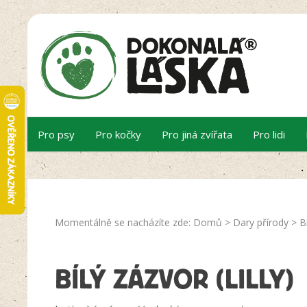
Pro psy
Pro kočky
Pro jiná zvířata
Pro lidi
Momentálně se nacházíte zde:
Domů
>
Dary přírody
>
B
BÍLÝ ZÁZVOR (LILLY)