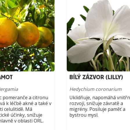
AMOT
BÍLÝ ZÁZVOR (LILLY)
Bergamia
Hedychium coronarium
c pomeranče a citronu
Uklidňuje, napomáhá vnitř
vá k léčbě akné a také v
rozvoji, snižuje závratě a
ti celulitidě. Má
migrény. Posiluje paměť a
ické účinky, snižuje
bystrou mysl.
hlavně v oblasti ORL.