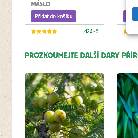
MÁSLO
Přidat do košíku
Proh
426
Kč
Hodnocení
Hodnoc
4.97
z 5
4.52
z
PROZKOUMEJTE DALŠÍ DARY PŘÍ