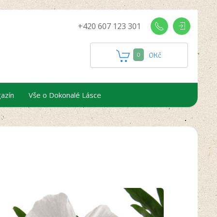
+420 607 123 301
0
Kč
0
azín
Vše o Dokonalé Lásce