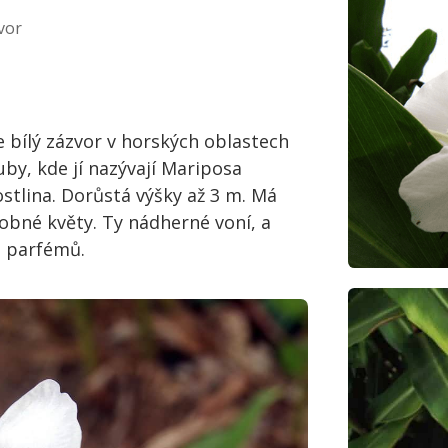
vor
 bílý zázvor v horských oblastech
uby, kde jí nazývají Mariposa
ostlina. Dorůstá výšky až 3 m. Má
obné květy. Ty nádherné voní, a
o parfémů.