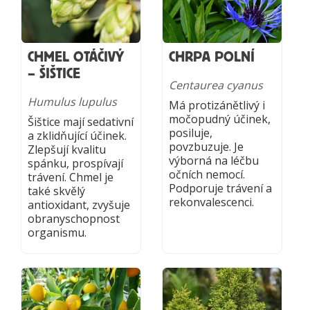
CHMEL OTÁČIVÝ
CHRPA POLNÍ
– ŠIŠTICE
Centaurea cyanus
Humulus lupulus
Má protizánětlivý i
močopudný účinek,
Šištice mají sedativní
posiluje,
a zklidňující účinek.
povzbuzuje. Je
Zlepšují kvalitu
výborná na léčbu
spánku, prospívají
očních nemocí.
trávení. Chmel je
Podporuje trávení a
také skvělý
rekonvalescenci.
antioxidant, zvyšuje
obranyschopnost
organismu.