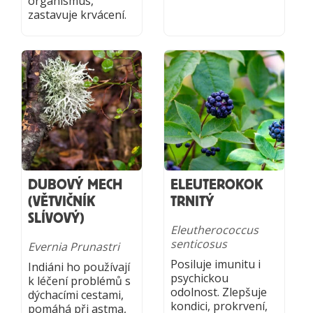
organismus,
zastavuje krvácení.
DUBOVÝ MECH
ELEUTEROKOK
(VĚTVIČNÍK
TRNITÝ
SLÍVOVÝ)
Eleutherococcus
senticosus
Evernia Prunastri
Posiluje imunitu i
Indiáni ho používají
psychickou
k léčení problémů s
odolnost. Zlepšuje
dýchacími cestami,
kondici, prokrvení,
pomáhá při astma,