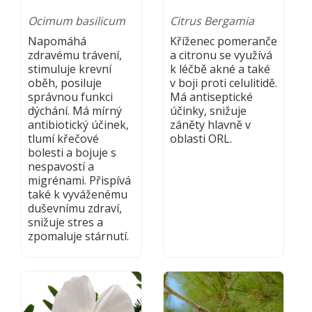
Ocimum basilicum
Citrus Bergamia
Napomáhá
Kříženec pomeranče
zdravému trávení,
a citronu se využívá
stimuluje krevní
k léčbě akné a také
oběh, posiluje
v boji proti celulitidě.
správnou funkci
Má antiseptické
dýchání. Má mírný
účinky, snižuje
antibiotický účinek,
záněty hlavně v
tlumí křečové
oblasti ORL.
bolesti a bojuje s
nespavostí a
migrénami. Přispívá
také k vyváženému
duševnímu zdraví,
snižuje stres a
zpomaluje stárnutí.