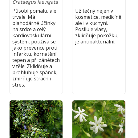
Crataegus laevigata
Působí pomalu, ale
Užitečný nejen v
trvale. Má
kosmetice, medicíně,
blahodárné účinky
ale i v kuchyni.
na srdce a celý
Posiluje vlasy,
kardiovaskulární
zklidňuje pokožku,
systém, používá se
je antibakteriální.
jako prevence proti
infarktu, kornatění
tepen a při zánětech
v těle. Zklidňuje a
prohlubuje spánek,
zmírňuje strach i
stres.