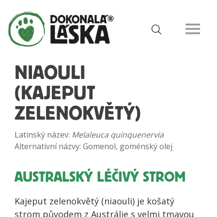
NIAOULI
(KAJEPUT
ZELENOKVĚTÝ)
Latinský název:
Melaleuca quinquenervia
Alternativní názvy: Gomenol, goménský olej
AUSTRALSKÝ LÉČIVÝ STROM
Kajeput zelenokvětý (niaouli) je košatý
strom původem z Austrálie s velmi tmavou