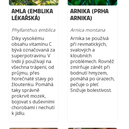
AMLA (EMBLIKA
ARNIKA (PRHA
LÉKAŘSKÁ)
ARNIKA)
Phyllanthus emblica
Arnica montana
Díky vysokému
Arnika se používá
obsahu vitamínu C
při revmatických,
bývá označovaná za
svalových a
superpotravinu. V
kloubních
Indii ji používají na
problémech. Rovněž
všechna trápení, od
zmírňuje zánět při
průjmu, přes
bodnutí hmyzem,
horečnaté stavy po
pomáhá po úrazech,
žloutenku. Pomáhá
pečuje o pleť.
taky správně
Snižuje bolestivost.
prokrvit mozek,
bojovat s duševními
chorobami i nechutí
k jídlu.