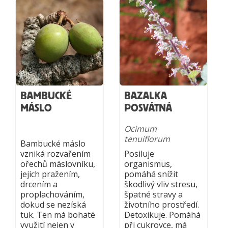
BAMBUCKÉ
BAZALKA
MÁSLO
POSVÁTNÁ
Ocimum
tenuiflorum
Bambucké máslo
vzniká rozvařením
Posiluje
ořechů máslovníku,
organismus,
jejich pražením,
pomáhá snížit
drcením a
škodlivý vliv stresu,
proplachováním,
špatné stravy a
dokud se nezíská
životního prostředí.
tuk. Ten má bohaté
Detoxikuje. Pomáhá
využití nejen v
při cukrovce, má