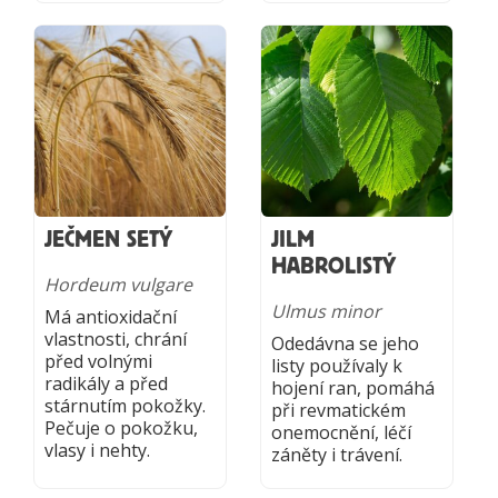
JEČMEN SETÝ
JILM
HABROLISTÝ
Hordeum vulgare
Ulmus minor
Má antioxidační
vlastnosti, chrání
Odedávna se jeho
před volnými
listy používaly k
radikály a před
hojení ran, pomáhá
stárnutím pokožky.
při revmatickém
Pečuje o pokožku,
onemocnění, léčí
vlasy i nehty.
záněty i trávení.