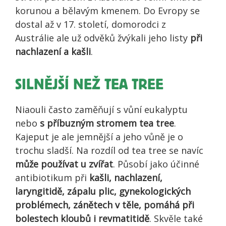
korunou a bělavým kmenem. Do Evropy se
dostal až v 17. století, domorodci z
Austrálie ale už odvěků žvýkali jeho listy
při
nachlazení a kašli
.
SILNĚJŠÍ NEŽ TEA TREE
Niaouli často zaměňují s vůní eukalyptu
nebo
s příbuzným stromem tea tree
.
Kajeput je ale jemnější a jeho vůně je o
trochu sladší. Na rozdíl od tea tree se navíc
může používat u zvířat
. Působí jako účinné
antibiotikum při
kašli, nachlazení,
laryngitidě, zápalu plic, gynekologických
problémech, zánětech v těle, pomáhá při
bolestech kloubů i revmatitidě
. Skvěle také