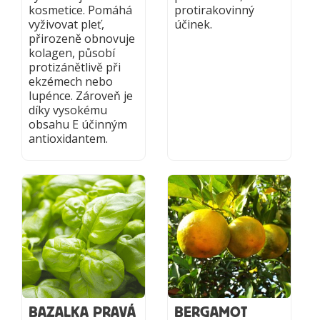
kosmetice. Pomáhá
protirakovinný
vyživovat pleť,
účinek.
přirozeně obnovuje
kolagen, působí
protizánětlivě při
ekzémech nebo
lupénce. Zároveň je
díky vysokému
obsahu E účinným
antioxidantem.
BAZALKA PRAVÁ
BERGAMOT