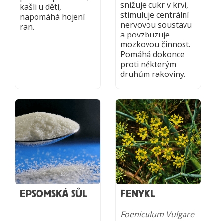
snižuje cukr v krvi,
kašli u dětí,
stimuluje centrální
napomáhá hojení
nervovou soustavu
ran.
a povzbuzuje
mozkovou činnost.
Pomáhá dokonce
proti některým
druhům rakoviny.
EPSOMSKÁ SŮL
FENYKL
Foeniculum Vulgare