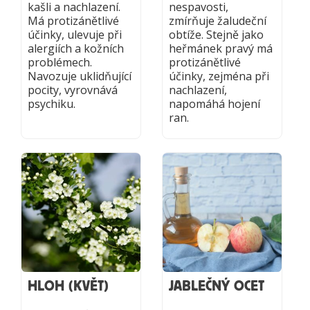
kašli a nachlazení.
nespavosti,
Má protizánětlivé
zmírňuje žaludeční
účinky, ulevuje při
obtíže. Stejně jako
alergiích a kožních
heřmánek pravý má
problémech.
protizánětlivé
Navozuje uklidňující
účinky, zejména při
pocity, vyrovnává
nachlazení,
psychiku.
napomáhá hojení
ran.
HLOH (KVĚT)
JABLEČNÝ OCET