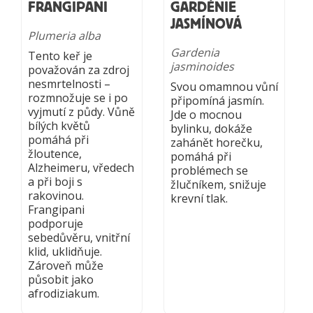
FRANGIPANI
GARDÉNIE
JASMÍNOVÁ
Plumeria alba
Gardenia
Tento keř je
jasminoides
považován za zdroj
nesmrtelnosti –
Svou omamnou vůní
rozmnožuje se i po
připomíná jasmín.
vyjmutí z půdy. Vůně
Jde o mocnou
bílých květů
bylinku, dokáže
pomáhá při
zahánět horečku,
žloutence,
pomáhá při
Alzheimeru, vředech
problémech se
a při boji s
žlučníkem, snižuje
rakovinou.
krevní tlak.
Frangipani
podporuje
sebedůvěru, vnitřní
klid, uklidňuje.
Zároveň může
působit jako
afrodiziakum.