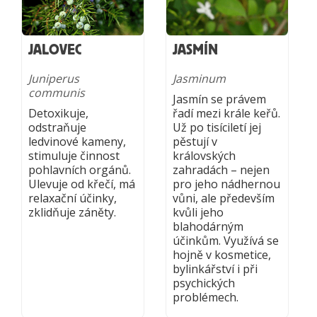
JALOVEC
JASMÍN
Juniperus
Jasminum
communis
Jasmín se právem
Detoxikuje,
řadí mezi krále keřů.
odstraňuje
Už po tisíciletí jej
ledvinové kameny,
pěstují v
stimuluje činnost
královských
pohlavních orgánů.
zahradách – nejen
Ulevuje od křečí, má
pro jeho nádhernou
relaxační účinky,
vůni, ale především
zklidňuje záněty.
kvůli jeho
blahodárným
účinkům. Využívá se
hojně v kosmetice,
bylinkářství i při
psychických
problémech.