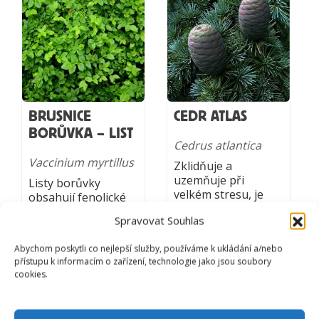
BRUSNICE
CEDR ATLAS
BORŮVKA – LIST
Cedrus atlantica
Vaccinium myrtillus
Zklidňuje a
uzemňuje při
Listy borůvky
velkém stresu, je
obsahují fenolické
vhodný při meditaci.
látky,vitamíny,
Spravovat Souhlas
Pomáhá při
minerály a
onemocněních
antioxidanty. Pečují
Abychom poskytli co nejlepší služby, používáme k ukládání a/nebo
horních cest
o pružnost žil a
přístupu k informacím o zařízení, technologie jako jsou soubory
dýchacích, ulevuje
dostatečné
cookies.
při kloubních
prokrvení oka.
bolestech.
Zároveň zastavují
průjem, bojují se