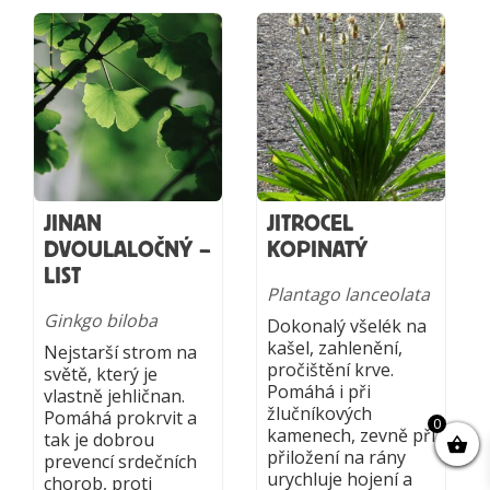
JINAN
JITROCEL
DVOULALOČNÝ –
KOPINATÝ
LIST
Plantago lanceolata
Ginkgo biloba
Dokonalý všelék na
kašel, zahlenění,
Nejstarší strom na
pročištění krve.
světě, který je
Pomáhá i při
vlastně jehličnan.
žlučníkových
Pomáhá prokrvit a
0
kamenech, zevně při
tak je dobrou
přiložení na rány
prevencí srdečních
urychluje hojení a
chorob, proti