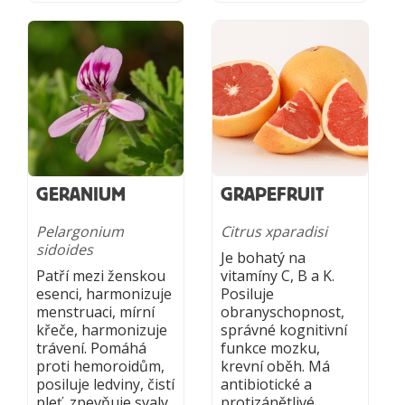
GERANIUM
GRAPEFRUIT
Pelargonium
Citrus xparadisi
sidoides
Je bohatý na
Patří mezi ženskou
vitamíny C, B a K.
esenci, harmonizuje
Posiluje
menstruaci, mírní
obranyschopnost,
křeče, harmonizuje
správné kognitivní
trávení. Pomáhá
funkce mozku,
proti hemoroidům,
krevní oběh. Má
posiluje ledviny, čistí
antibiotické a
pleť, zpevňuje svaly
protizánětlivé