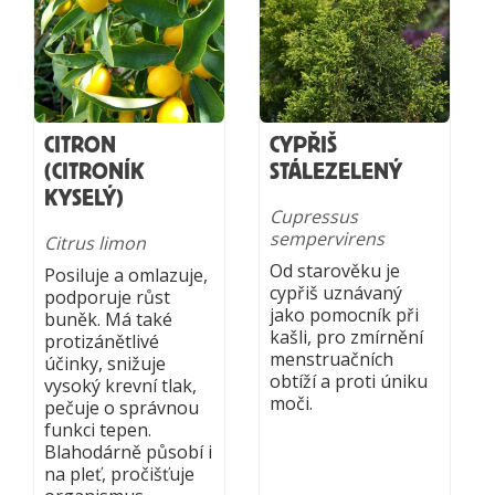
CITRON
CYPŘIŠ
(CITRONÍK
STÁLEZELENÝ
KYSELÝ)
Cupressus
sempervirens
Citrus limon
Od starověku je
Posiluje a omlazuje,
cypřiš uznávaný
podporuje růst
jako pomocník při
buněk. Má také
kašli, pro zmírnění
protizánětlivé
menstruačních
účinky, snižuje
obtíží a proti úniku
vysoký krevní tlak,
moči.
pečuje o správnou
funkci tepen.
Blahodárně působí i
na pleť, pročišťuje