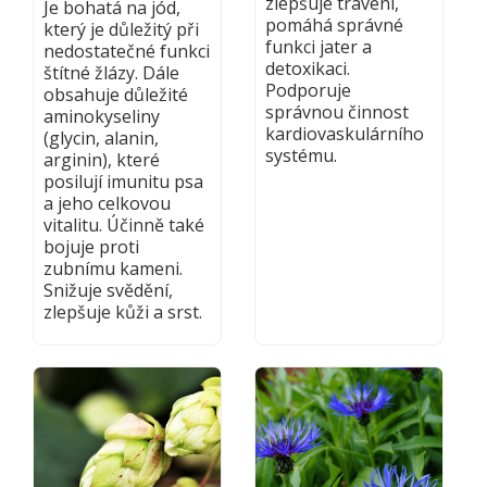
zlepšuje trávení,
Je bohatá na jód,
pomáhá správné
který je důležitý při
funkci jater a
nedostatečné funkci
detoxikaci.
štítné žlázy. Dále
Podporuje
obsahuje důležité
správnou činnost
aminokyseliny
kardiovaskulárního
(glycin, alanin,
systému.
arginin), které
posilují imunitu psa
a jeho celkovou
vitalitu. Účinně také
bojuje proti
zubnímu kameni.
Snižuje svědění,
zlepšuje kůži a srst.