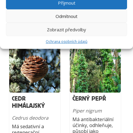
střevními parazity a
Příjmout
při zevním použití
zklidňují pokožku a
Odmítnout
pomáhají napříhlad
při lupénce.
Zobrazit předvolby
Ochrana osobních údajů
CEDR
ČERNÝ PEPŘ
HIMÁLAJSKÝ
Piper nigrum
Cedrus deodora
Má antibakteriální
účinky, odhleňuje,
Má sedativní a
působí jako
regenerační