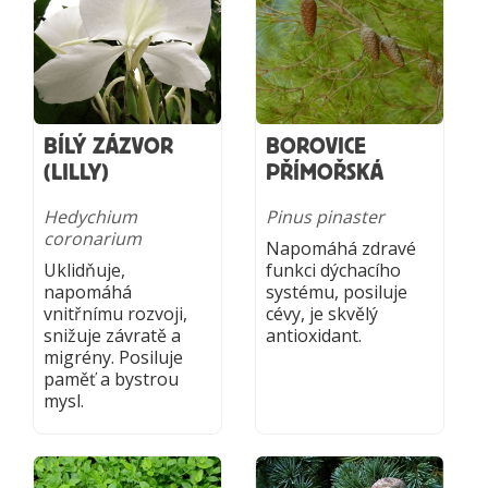
BÍLÝ ZÁZVOR
BOROVICE
(LILLY)
PŘÍMOŘSKÁ
Hedychium
Pinus pinaster
coronarium
Napomáhá zdravé
Uklidňuje,
funkci dýchacího
napomáhá
systému, posiluje
vnitřnímu rozvoji,
cévy, je skvělý
snižuje závratě a
antioxidant.
migrény. Posiluje
paměť a bystrou
mysl.