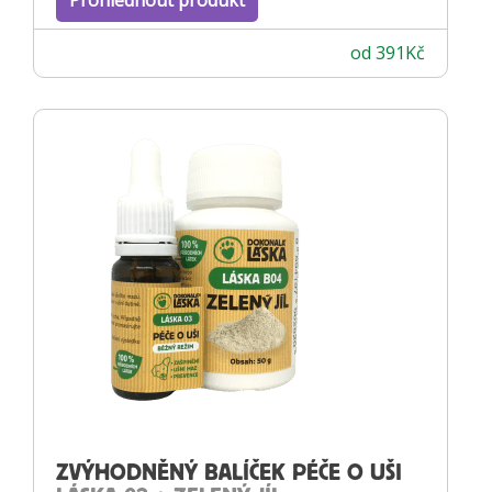
od
391
Kč
ZVÝHODNĚNÝ BALÍČEK PÉČE O UŠI