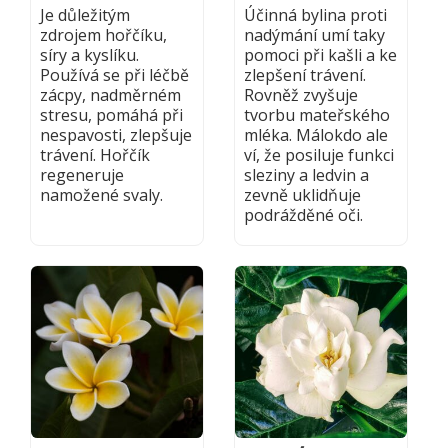
Je důležitým
Účinná bylina proti
zdrojem hořčíku,
nadýmání umí taky
síry a kyslíku.
pomoci při kašli a ke
Používá se při léčbě
zlepšení trávení.
zácpy, nadměrném
Rovněž zvyšuje
stresu, pomáhá při
tvorbu mateřského
nespavosti, zlepšuje
mléka. Málokdo ale
trávení. Hořčík
ví, že posiluje funkci
regeneruje
sleziny a ledvin a
namožené svaly.
zevně uklidňuje
podrážděné oči.