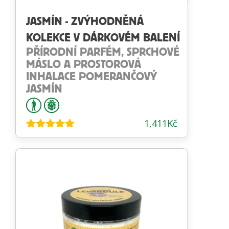
JASMÍN - ZVÝHODNĚNÁ
KOLEKCE V DÁRKOVÉM BALENÍ
PŘÍRODNÍ PARFÉM, SPRCHOVÉ
MÁSLO A PROSTOROVÁ
INHALACE POMERANČOVÝ
JASMÍN
1,411
Kč
Hodnocení
4.78
z 5