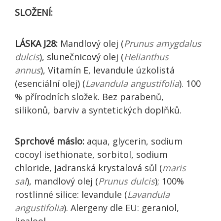
SLOŽENÍ:
LÁSKA J28:
Mandlový olej (
Prunus amygdalus
dulcis
), slunečnicový olej (
Helianthus
annus
), Vitamín E, levandule úzkolistá
(esenciální olej) (
Lavandula angustifolia
). 100
% přírodních složek. Bez parabenů,
silikonů, barviv a syntetických doplňků.
Sprchové máslo:
aqua, glycerin, sodium
cocoyl isethionate, sorbitol, sodium
chloride, jadranská krystalová sůl (
maris
sal
), mandlový olej (
Prunus dulcis
); 100%
rostlinné silice: levandule (
Lavandula
angustifolia
). Alergeny dle EU: geraniol,