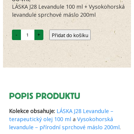
na základě
LÁSKA J28 Levandule 100 ml + Vysokohorská
hodnocení
zákazníků
levandule sprchové máslo 200ml
Levandule
-
+
Přidat do košíku
-
zvýhodněná
kolekce
terapeutický
olej
a
sprchové
máslo
množství
POPIS PRODUKTU
Kolekce obsahuje:
LÁSKA J28 Levandule –
terapeutický olej 100 ml
a
Vysokohorská
levandule – přírodní sprchové máslo 200ml
.