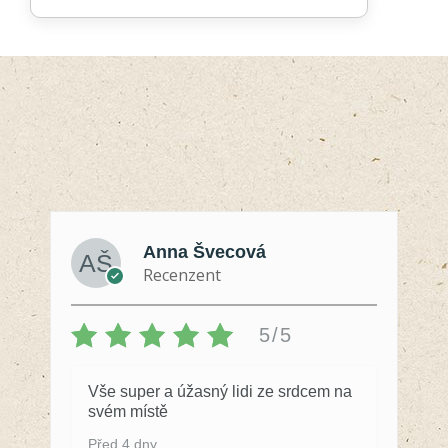
Hodnocení
4.97
z 5
Anna Švecová
Recenzent
5/5
Vše super a úžasný lidi ze srdcem na
svém místě
Před 4 dny