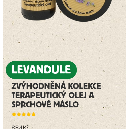
LEVANDULE
ZVÝHODNĚNÁ KOLEKCE
TERAPEUTICKÝ OLEJ A
SPRCHOVÉ MÁSLO
Hodnoceno
10
884
Kč
4.70
z 5