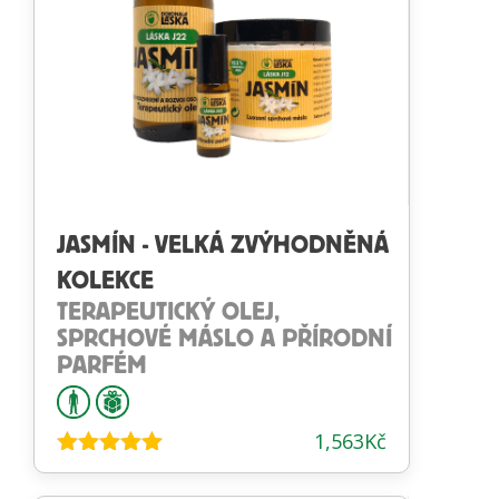
JASMÍN - VELKÁ ZVÝHODNĚNÁ
KOLEKCE
TERAPEUTICKÝ OLEJ,
SPRCHOVÉ MÁSLO A PŘÍRODNÍ
PARFÉM
1,563
Kč
Hodnocení
4.97
z 5