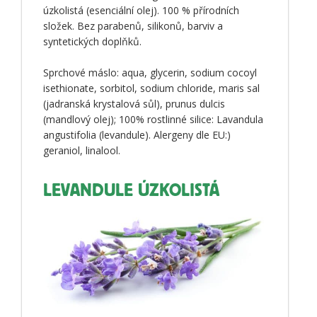
úzkolistá (esenciální olej). 100 % přírodních
složek. Bez parabenů, silikonů, barviv a
syntetických doplňků.
Sprchové máslo: aqua, glycerin, sodium cocoyl
isethionate, sorbitol, sodium chloride, maris sal
(jadranská krystalová sůl), prunus dulcis
(mandlový olej); 100% rostlinné silice: Lavandula
angustifolia (levandule). Alergeny dle EU:)
geraniol, linalool.
LEVANDULE ÚZKOLISTÁ