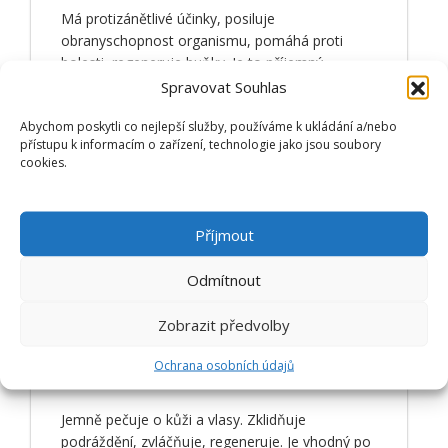
Má protizánětlivé účinky, posiluje
obranyschopnost organismu, pomáhá proti
bolesti, regeneruje buňky. Je to příjemný
relaxant, který zklidňuje nervovou soustavu,
Spravovat Souhlas
příznivě působí na klidný spánek a hramonizuje
Abychom poskytli co nejlepší služby, používáme k ukládání a/nebo
trávení.
přístupu k informacím o zařízení, technologie jako jsou soubory
cookies.
ZJISTIT VÍCE
MANDLOVÝ OLEJ
Příjmout
Odmítnout
Zobrazit předvolby
Ochrana osobních údajů
Jemně pečuje o kůži a vlasy. Zklidňuje
podráždění, zvláčňuje, regeneruje. Je vhodný po