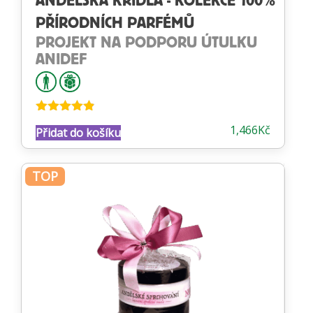
ANDĚLSKÁ KŘÍDLA - KOLEKCE 100%
PŘÍRODNÍCH PARFÉMŮ
PROJEKT NA PODPORU ÚTULKU
ANIDEF
Hodnocení
1,466
Kč
Přidat do košíku
4.82
z 5
TOP