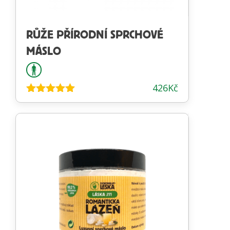
RŮŽE PŘÍRODNÍ SPRCHOVÉ
MÁSLO
426
Kč
Hodnocení
4.87
z 5