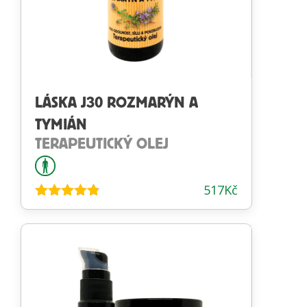
LÁSKA J30 ROZMARÝN A
TYMIÁN
TERAPEUTICKÝ OLEJ
517
Kč
Hodnocení
4.75
z 5