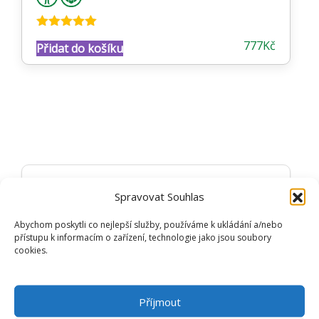
Hodnocení
777
Kč
Přidat do košíku
5.00
z 5
Spravovat Souhlas
DARY PŘÍRODY
Abychom poskytli co nejlepší služby, používáme k ukládání a/nebo
přístupu k informacím o zařízení, technologie jako jsou soubory
Složení:
cookies.
Andělské sprchování No 1
Glycerin, Maris Sal, Sodium 2-Sulphonatoethyl
Laurate, Sorbitol, Sodium Chloride, Disodium
Příjmout
Lauryl Sulfosuccinate, Aqua, Caprylic/Capric