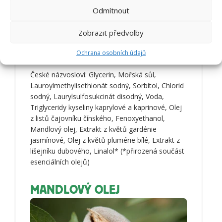
Triglyceride, Camellia Sinensis Leaf Oil,
Odmítnout
Phenoxyethanol, Prunus Amygdalus Dulcis Oil,
Gardenia Jasminoides Flower Extract, Plumeria
Zobrazit předvolby
Alba Flower Oil, Evernia Prunastri Extract,
Linalool*
Ochrana osobních údajů
České názvosloví: Glycerin, Mořská sůl,
Lauroylmethylisethionát sodný, Sorbitol, Chlorid
sodný, Laurylsulfosukcinát disodný, Voda,
Triglyceridy kyseliny kaprylové a kaprinové, Olej
z listů čajovníku čínského, Fenoxyethanol,
Mandlový olej, Extrakt z květů gardénie
jasmínové, Olej z květů plumérie bílé, Extrakt z
lišejníku dubového, Linalol* (*přirozená součást
esenciálních olejů)
MANDLOVÝ OLEJ