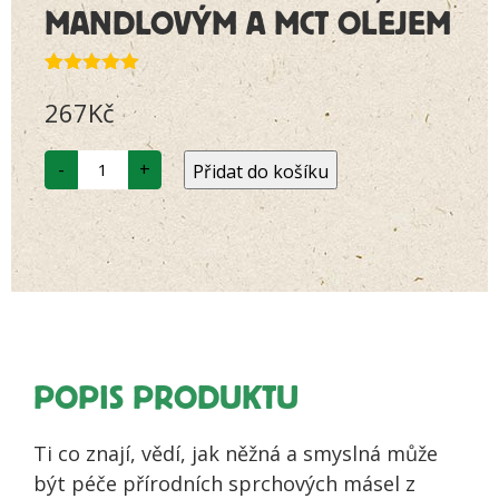
MANDLOVÝM A MCT OLEJEM
Hodnoceno
1
267
Kč
5.00
z 5 na
základě
hodnocení
No1
zákazníka
-
+
Přidat do košíku
–
RANNÍ
PROBUZENÍ
CITRUSOVÉ
ZAHRADY
množství
POPIS PRODUKTU
Ti co znají, vědí, jak něžná a smyslná může
být péče přírodních sprchových másel z