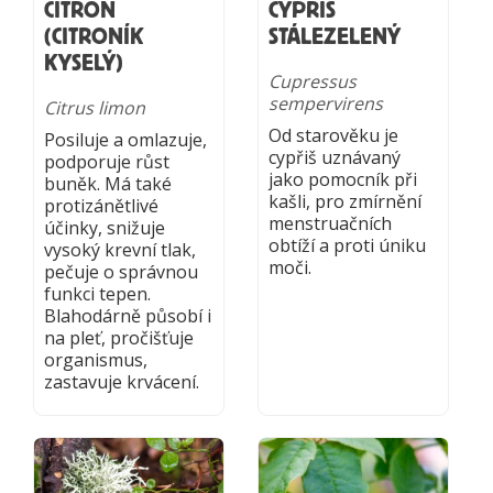
CITRON
CYPŘIŠ
(CITRONÍK
STÁLEZELENÝ
KYSELÝ)
Cupressus
sempervirens
Citrus limon
Od starověku je
Posiluje a omlazuje,
cypřiš uznávaný
podporuje růst
jako pomocník při
buněk. Má také
kašli, pro zmírnění
protizánětlivé
menstruačních
účinky, snižuje
obtíží a proti úniku
vysoký krevní tlak,
moči.
pečuje o správnou
funkci tepen.
Blahodárně působí i
na pleť, pročišťuje
organismus,
zastavuje krvácení.