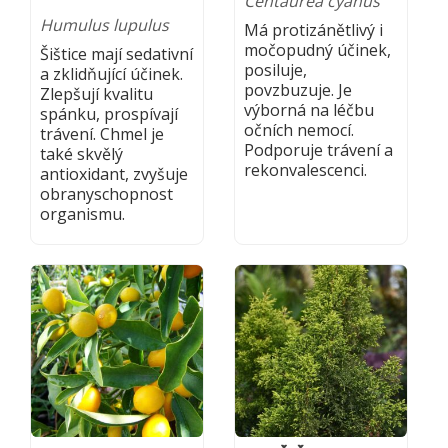
Centaurea cyanus
Humulus lupulus
Má protizánětlivý i
močopudný účinek,
Šištice mají sedativní
posiluje,
a zklidňující účinek.
povzbuzuje. Je
Zlepšují kvalitu
výborná na léčbu
spánku, prospívají
očních nemocí.
trávení. Chmel je
Podporuje trávení a
také skvělý
rekonvalescenci.
antioxidant, zvyšuje
obranyschopnost
organismu.