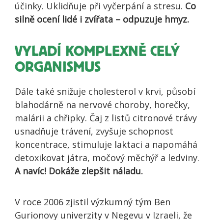
účinky. Uklidňuje při vyčerpání a stresu.
Co
silně ocení lidé i zvířata – odpuzuje hmyz.
VYLADÍ KOMPLEXNĚ CELÝ
ORGANISMUS
Dále také snižuje cholesterol v krvi, působí
blahodárně na nervové choroby, horečky,
malárii a chřipky. Čaj z listů citronové trávy
usnadňuje trávení, zvyšuje schopnost
koncentrace, stimuluje laktaci a napomáhá
detoxikovat játra, močový měchýř a ledviny.
A navíc! Dokáže zlepšit náladu.
V roce 2006 zjistil výzkumný tým Ben
Gurionovy univerzity v Negevu v Izraeli, že