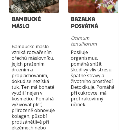
BAMBUCKÉ
BAZALKA
MÁSLO
POSVÁTNÁ
Ocimum
tenuiflorum
Bambucké máslo
vzniká rozvařením
Posiluje
ořechů máslovníku,
organismus,
jejich pražením,
pomáhá snížit
drcením a
škodlivý vliv stresu,
proplachováním,
špatné stravy a
dokud se nezíská
životního prostředí.
tuk. Ten má bohaté
Detoxikuje. Pomáhá
využití nejen v
při cukrovce, má
kosmetice. Pomáhá
protirakovinný
vyživovat pleť,
účinek.
přirozeně obnovuje
kolagen, působí
protizánětlivě při
ekzémech nebo