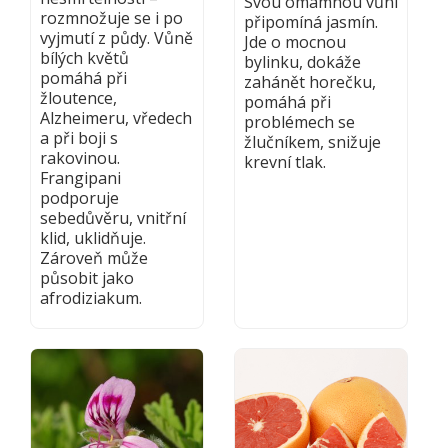
Svou omamnou vůní
rozmnožuje se i po
připomíná jasmín.
vyjmutí z půdy. Vůně
Jde o mocnou
bílých květů
bylinku, dokáže
pomáhá při
zahánět horečku,
žloutence,
pomáhá při
Alzheimeru, vředech
problémech se
a při boji s
žlučníkem, snižuje
rakovinou.
krevní tlak.
Frangipani
podporuje
sebedůvěru, vnitřní
klid, uklidňuje.
Zároveň může
působit jako
afrodiziakum.