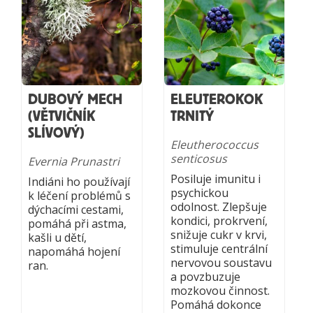
DUBOVÝ MECH
ELEUTEROKOK
(VĚTVIČNÍK
TRNITÝ
SLÍVOVÝ)
Eleutherococcus
senticosus
Evernia Prunastri
Posiluje imunitu i
Indiáni ho používají
psychickou
k léčení problémů s
odolnost. Zlepšuje
dýchacími cestami,
kondici, prokrvení,
pomáhá při astma,
snižuje cukr v krvi,
kašli u dětí,
stimuluje centrální
napomáhá hojení
nervovou soustavu
ran.
a povzbuzuje
mozkovou činnost.
Pomáhá dokonce