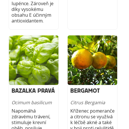
lupénce. Zároveň je
díky vysokému
obsahu E účinným
antioxidantem.
BAZALKA PRAVÁ
BERGAMOT
Ocimum basilicum
Citrus Bergamia
Napomáhá
Kříženec pomeranče
zdravému trávení,
a citronu se využívá
stimuluje krevní
k léčbě akné a také
oběh, posiluje
v boji proti celulitidě.