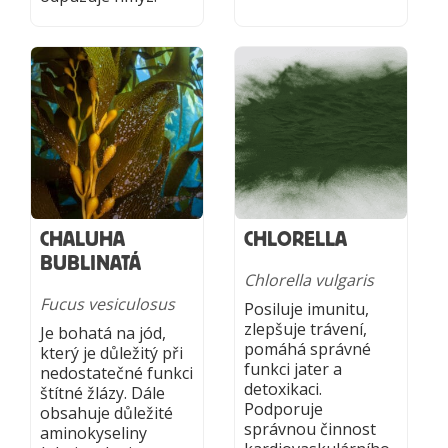
CHALUHA
CHLORELLA
BUBLINATÁ
Chlorella vulgaris
Fucus vesiculosus
Posiluje imunitu,
zlepšuje trávení,
Je bohatá na jód,
pomáhá správné
který je důležitý při
funkci jater a
nedostatečné funkci
detoxikaci.
štítné žlázy. Dále
Podporuje
obsahuje důležité
správnou činnost
aminokyseliny