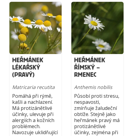
HEŘMÁNEK
HEŘMÁNEK
LÉKAŘSKÝ
ŘÍMSKÝ –
(PRAVÝ)
RMENEC
Matricaria recutita
Anthemis nobilis
Pomáhá při rýmě,
Působí proti stresu,
kašli a nachlazení.
nespavosti,
Má protizánětlivé
zmírňuje žaludeční
účinky, ulevuje při
obtíže. Stejně jako
alergiích a kožních
heřmánek pravý má
problémech.
protizánětlivé
Navozuje uklidňující
účinky, zejména při