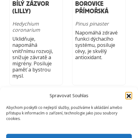
BÍLÝ ZÁZVOR
BOROVICE
(LILLY)
PŘÍMOŘSKÁ
Hedychium
Pinus pinaster
coronarium
Napomáhá zdravé
Uklidňuje,
funkci dýchacího
napomáhá
systému, posiluje
vnitřnímu rozvoji,
cévy, je skvělý
snižuje závratě a
antioxidant.
migrény. Posiluje
paměť a bystrou
mysl.
Spravovat Souhlas
Abychom poskytli co nejlepší služby, používáme k ukládání a/nebo
přístupu k informacím o zařízení, technologie jako jsou soubory
cookies.