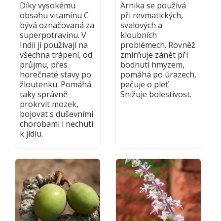
Díky vysokému
Arnika se používá
obsahu vitamínu C
při revmatických,
bývá označovaná za
svalových a
superpotravinu. V
kloubních
Indii ji používají na
problémech. Rovněž
všechna trápení, od
zmírňuje zánět při
průjmu, přes
bodnutí hmyzem,
horečnaté stavy po
pomáhá po úrazech,
žloutenku. Pomáhá
pečuje o pleť.
taky správně
Snižuje bolestivost.
prokrvit mozek,
bojovat s duševními
chorobami i nechutí
k jídlu.