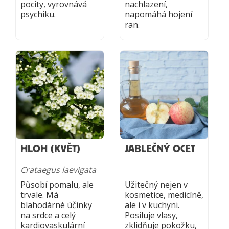
pocity, vyrovnává
nachlazení,
psychiku.
napomáhá hojení
ran.
HLOH (KVĚT)
JABLEČNÝ OCET
Crataegus laevigata
Působí pomalu, ale
Užitečný nejen v
trvale. Má
kosmetice, medicíně,
blahodárné účinky
ale i v kuchyni.
na srdce a celý
Posiluje vlasy,
kardiovaskulární
zklidňuje pokožku,