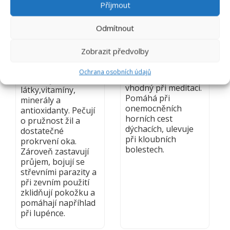
Příjmout
BRUSNICE
CEDR ATLAS
Odmítnout
BORŮVKA – LIST
Cedrus atlantica
Zobrazit předvolby
Vaccinium myrtillus
Zklidňuje a
uzemňuje při
Listy borůvky
Ochrana osobních údajů
velkém stresu, je
obsahují fenolické
vhodný při meditaci.
látky,vitamíny,
Pomáhá při
minerály a
onemocněních
antioxidanty. Pečují
horních cest
o pružnost žil a
dýchacích, ulevuje
dostatečné
při kloubních
prokrvení oka.
bolestech.
Zároveň zastavují
průjem, bojují se
střevními parazity a
při zevním použití
zklidňují pokožku a
pomáhají napříhlad
při lupénce.