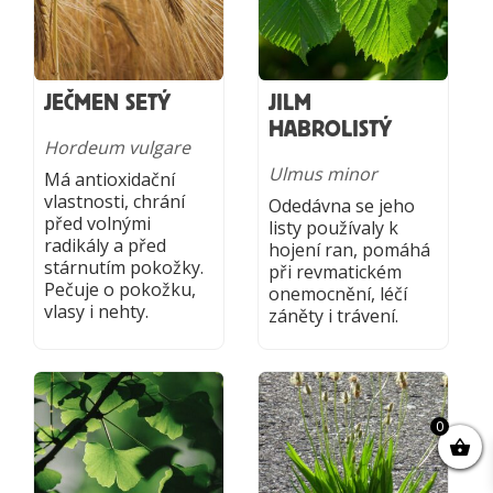
JEČMEN SETÝ
JILM
HABROLISTÝ
Hordeum vulgare
Ulmus minor
Má antioxidační
vlastnosti, chrání
Odedávna se jeho
před volnými
listy používaly k
radikály a před
hojení ran, pomáhá
stárnutím pokožky.
při revmatickém
Pečuje o pokožku,
onemocnění, léčí
vlasy i nehty.
záněty i trávení.
0