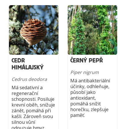
CEDR
ČERNÝ PEPŘ
HIMÁLAJSKÝ
Piper nigrum
Cedrus deodora
Má antibakteriální
účinky, odhleňuje,
Má sedativní a
působí jako
regenerační
antioxidant,
schopnosti. Posiluje
pomáhá snížit
krevní oběh, snižuje
horečku, zlepšuje
zánět, pomáhá při
paměť.
kašli. Zároveň svou
silnou vůní
odpuzuje hmyz.