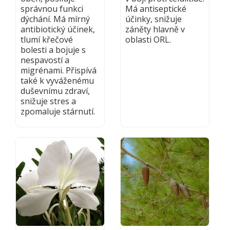
správnou funkci
Má antiseptické
dýchání. Má mírný
účinky, snižuje
antibiotický účinek,
záněty hlavně v
tlumí křečové
oblasti ORL.
bolesti a bojuje s
nespavostí a
migrénami. Přispívá
také k vyváženému
duševnímu zdraví,
snižuje stres a
zpomaluje stárnutí.