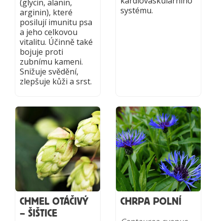
kardiovaskulárního
(glycin, alanin,
systému.
arginin), které
posilují imunitu psa
a jeho celkovou
vitalitu. Účinně také
bojuje proti
zubnímu kameni.
Snižuje svědění,
zlepšuje kůži a srst.
CHMEL OTÁČIVÝ
CHRPA POLNÍ
– ŠIŠTICE