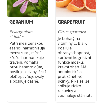
GERANIUM
GRAPEFRUIT
Pelargonium
Citrus xparadisi
sidoides
Je bohatý na
Patří mezi ženskou
vitamíny C, B a K.
esenci, harmonizuje
Posiluje
menstruaci, mírní
obranyschopnost,
křeče, harmonizuje
správné kognitivní
trávení. Pomáhá
funkce mozku,
proti hemoroidům,
krevní oběh. Má
posiluje ledviny, čistí
antibiotické a
pleť, zpevňuje svaly
protizánětlivé
a posiluje dásně.
účinky. Říká se, že
snižuje riziko
rakoviny a
zpomaluje stárnutí.