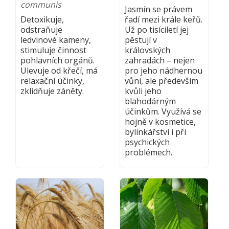
communis
Jasmín se právem
Detoxikuje,
řadí mezi krále keřů.
odstraňuje
Už po tisíciletí jej
ledvinové kameny,
pěstují v
stimuluje činnost
královských
pohlavních orgánů.
zahradách – nejen
Ulevuje od křečí, má
pro jeho nádhernou
relaxační účinky,
vůni, ale především
zklidňuje záněty.
kvůli jeho
blahodárným
účinkům. Využívá se
hojně v kosmetice,
bylinkářství i při
psychických
problémech.