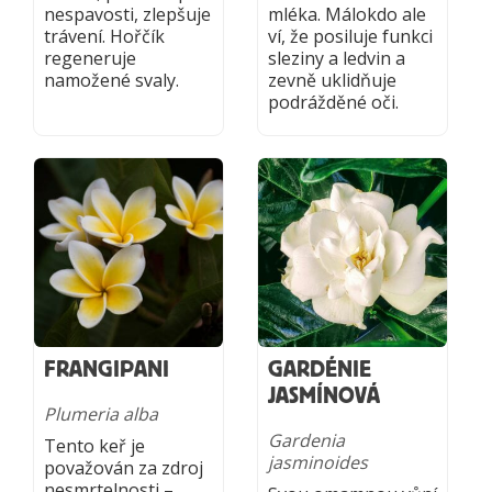
nespavosti, zlepšuje
mléka. Málokdo ale
trávení. Hořčík
ví, že posiluje funkci
regeneruje
sleziny a ledvin a
namožené svaly.
zevně uklidňuje
podrážděné oči.
FRANGIPANI
GARDÉNIE
JASMÍNOVÁ
Plumeria alba
Gardenia
Tento keř je
jasminoides
považován za zdroj
nesmrtelnosti –