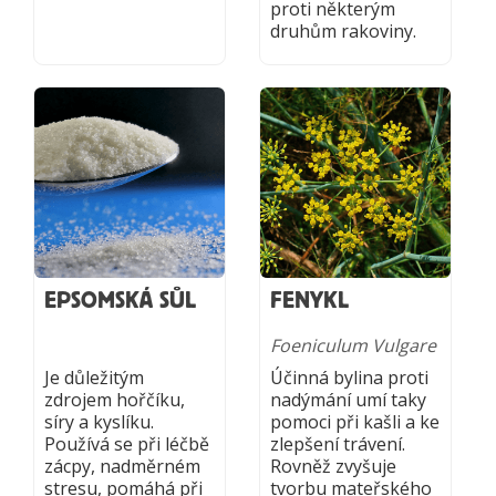
proti některým
druhům rakoviny.
EPSOMSKÁ SŮL
FENYKL
Foeniculum Vulgare
Je důležitým
Účinná bylina proti
zdrojem hořčíku,
nadýmání umí taky
síry a kyslíku.
pomoci při kašli a ke
Používá se při léčbě
zlepšení trávení.
zácpy, nadměrném
Rovněž zvyšuje
stresu, pomáhá při
tvorbu mateřského