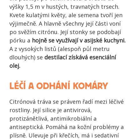
výšky 1,5 m v hustých, travnatých trsech.
Kvete kulatými květy, ale semena tvoří jen
výjimečně. A hlavně všechny její části voní
po svěžím citrónu. Její stonky se podobají
pórku a
hojně se využívají v asijské kuchyni.
A z vysokých listů (alespoň půl metru
dlouhých) se
destilací získává esenciální
olej.
LÉČÍ A ODHÁNÍ KOMÁRY
Citrónová tráva se právem řadí mezi léčivé
rostliny. Její silice je antivirová,
protizánětlivá, antimikrobiální a
antiseptická. Pomáhá na kožní problémy a
plísně. Ulevuje při křečích, má i sedativní